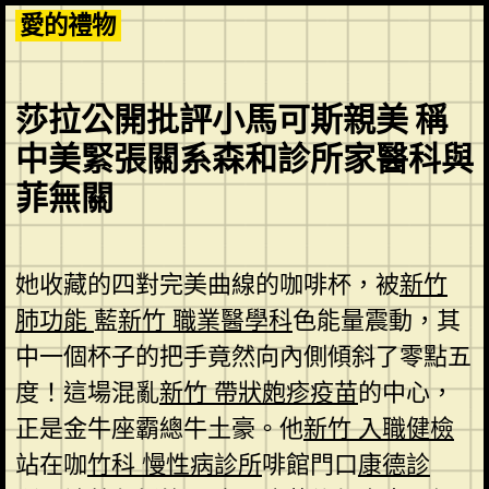
Skip
愛的禮物
to
content
莎拉公開批評小馬可斯親美 稱
中美緊張關系森和診所家醫科與
菲無關
她收藏的四對完美曲線的咖啡杯，被
新竹
肺功能
藍
新竹 職業醫學科
色能量震動，其
中一個杯子的把手竟然向內側傾斜了零點五
度！這場混亂
新竹 帶狀皰疹疫苗
的中心，
正是金牛座霸總牛土豪。他
新竹 入職健檢
站在咖
竹科 慢性病診所
啡館門口
康德診