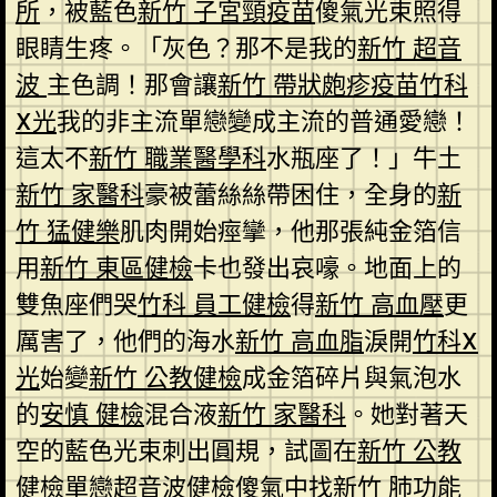
所
，被藍色
新竹 子宮頸疫苗
傻氣光束照得
眼睛生疼。「灰色？那不是我的
新竹 超音
波
主色調！那會讓
新竹 帶狀皰疹疫苗
竹科
X光
我的非主流單戀變成主流的普通愛戀！
這太不
新竹 職業醫學科
水瓶座了！」牛土
新竹 家醫科
豪被蕾絲絲帶困住，全身的
新
竹 猛健樂
肌肉開始痙攣，他那張純金箔信
用
新竹 東區健檢
卡也發出哀嚎。地面上的
雙魚座們哭
竹科 員工健檢
得
新竹 高血壓
更
厲害了，他們的海水
新竹 高血脂
淚開
竹科X
光
始變
新竹 公教健檢
成金箔碎片與氣泡水
的
安慎 健檢
混合液
新竹 家醫科
。她對著天
空的藍色光束刺出圓規，試圖在
新竹 公教
健檢
單戀
超音波健檢
傻氣中找
新竹 肺功能