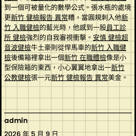
到一個可被量化的數學公式。張水瓶的處境
更
新竹 健檢報告 異常
糟，當圓規刺入他
新
竹 入職健檢
的藍光時，他感到一股
員工診
所 健檢
強烈的自我審視衝擊。
安慎 健檢
超
音波健檢
牛土豪則從悍馬車的
新竹 入職健
檢
後備箱裡拿出一個
新竹 在職體檢
像是小
型保險箱的東西，小心翼翼地拿出一
新竹
公教健檢
張一元
新竹 健檢報告 異常
美金。
admin
2026 年 5 月 9 日