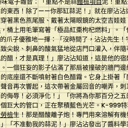
藥味電子雜音：「重點不是蒜
體檢項目
泥！重點
餘的東西！除了——你那缸蒜泥！」就在廖沾沾
個穿著黑色燕尾服、戴著太陽眼鏡的太空吉娃娃
心
，桶上用毛筆寫著「極品紅棗枸杞燃料」。「
套的爪子優雅地一揮：「沒時間了，沾沾先生！
極致尖銳、刺鼻的酸氣猛地從店門口灌入，伴隨
九的醋，才是真理！」廖沾沾知道，這是他的宿
了。一個狂妄的影子佔滿了那扇被撞破的牆門邊
它的底座還不斷噴射著白色醋霧。它身上掛著「
的聲音再次響起，這次帶著金屬回音的嘲弄，刺
學的侮辱！必須淨化！」「你將為你那百分之五
個巨大的管口，正在聚積藍色光芒。K-999
般勞檢
生！那是醋酸離子炮！專門用來溶解有機
！」「不准動我的蒜泥！」廖沾沾發出了醬料學