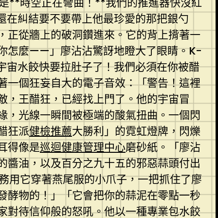
是**時空正在彎曲！**我們的推進器快沒紅
還在糾結要不要帶上他最珍愛的那把銀勺
，正從牆上的破洞鑽進來。它的背上揹著一
你怎麼——」廖沾沾驚訝地瞪大了眼睛。K-
宇宙水餃快要拉肚子了！我們必須在你被醋
著一個狂妄自大的電子音效：「警告！這裡
敵，王醋狂，已經找上門了。他的宇宙冒
緣，光線一瞬間被極端的酸氣扭曲。一個閃
醋狂派
健檢推薦
大勝利」的霓虹燈牌，閃爍
耳得像是
巡迴健康管理中心
磨砂紙。「廖沾
的醬油，以及百分之九十五的邪惡蒜頭付出
特務用它穿著燕尾服的小爪子，一把抓住了廖
發酵物的！」「它會把你的蒜泥在零點一秒
家對待信仰般的怒吼。他以一種專業包水餃