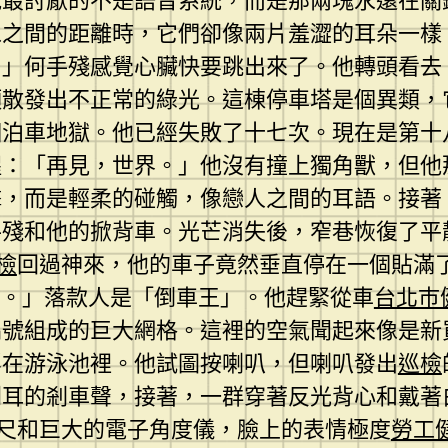
他最討厭的不是語音系統，而是那兩塊永遠在關
像之間的距離時，它們卻像兩片羞澀的耳朵一樣
。」何手殘感覺心臟快要跳出來了。他轉頭看去
頭散發出不正常的綠光。這棟停車塔是個異類，
個泊車地獄。他已經失敗了十七次。現在是第十
醒：「再見，世界。」他沒有撞上獨角獸，但他
擊，而是輕柔的碰觸，像戀人之間的耳語。接著
手殘和他的掀背車。光芒消失後，窄巷恢復了平
檢
回過神來，他的車子竟然垂直停在一個貼滿
差。」落款人是「倒車王」。他趕緊從車
台北巿
編號組成的巨大網格。這裡的空氣聞起來像是新
浮在游泳池裡。他試圖按喇叭，但喇叭發出
巡檢
刺耳的剎車聲，接著，一群穿著反光背心和戴著
尺和巨大的電子角度儀，臉上的表情極度
勞工