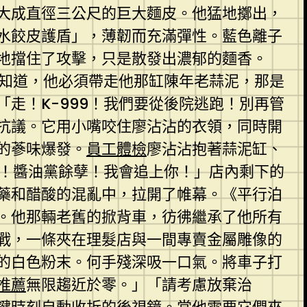
大成直徑三公尺的巨大麵皮。他猛地擲出，
水餃皮護盾」，薄韌而充滿彈性。藍色離子
地擋住了攻擊，只是散發出濃郁的麵香。
沾知道，他必須帶走他那缸陳年老蒜泥，那是
走！K-999！我們要從後院逃跑！別再管
抗議。它用小嘴咬住廖沾沾的衣領，同時開
的蔘味爆發。
員工體檢
廖沾沾抱著蒜泥缸、
逃！醬油黨餘孽！我會追上你！」店內剩下的
藥和醋酸的混亂中，拉開了帷幕。《平行泊
。他那輛老舊的掀背車，彷彿繼承了他所有
戰，一條夾在理髮店與一間專賣金屬雕像的
的白色粉末。何手殘深吸一口氣。將車子打
推薦
無限趨近於零。」「請考慮放棄治