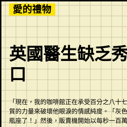
Skip
愛的禮物
to
content
英國醫生缺乏秀
口
「現在，我的咖啡館正在承受百分之八十
質的力量來破壞他眼淚的情感純度。「灰
瓶座了！」然後，販賣機開始以每秒一百