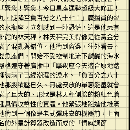
「緊急！緊急！今日星座運勢超級大修正！
九，陡降至負百分之八十七！」廣播員的聲
的水瓶座，立刻感到一陣恐慌，這是他患有
啡館的林天秤。林天秤完美得像是從黃金分
滿了混亂與錯位。他衝到窗邊，往外看去。
雙魚座們，開始不受控制地流下鹹鹹的海水
嚴格遵守著廣播中「摩羯座今天適合原地踏
裡裝滿了已經潮濕的淚水。「負百分之八十
他那股積壓已久、無處安放的單戀能量就會
滿了巨大的、形狀是林天秤側臉的粉紅色蘑
種具備攻擊性的實體。他緊張地跑進他堆滿
他衝到一個像是老式彈珠臺的機器前，上面
名的外星計算器改造而成的「情感調節