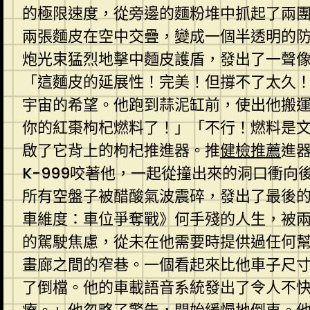
的極限速度，從旁邊的麵粉堆中抓起了兩
兩張麵皮在空中交疊，變成一個半透明的
炮光束猛烈地擊中麵皮護盾，發出了一聲
「這麵皮的延展性！完美！但撐不了太久！
宇宙的希望。他跑到蒜泥缸前，使出他搬運
你的紅棗枸杞燃料了！」「不行！燃料是
啟了它背上的枸杞推進器。推
健檢推薦
進
K-999咬著他，一起從撞出來的洞口衝
所有空盤子被醋酸氣波震碎，發出了最後
車維度：車位爭奪戰》何手殘的人生，被
的駕駛焦慮，從未在他需要時提供過任何
畫廊之間的窄巷。一個看起來比他車子尺
了倒檔。他的車載語音系統發出了令人不