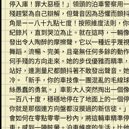
停入庫！罪大惡極！」領頭的泊車警察用
殘趕緊為自己辯解，但聲音因為恐懼而顫
角是——八十九點七度！按照維度法則，你
紀錄片，直到哭泣為止。就在這時，一輛
發出令人陶醉的摩擦聲，它以一種近乎蔑
舞蹈，流暢、完美，且毫無任何多餘的動作
何手殘的方向走來。她的步伐優雅而精準
站好，連測量尺都顫抖著不敢發出聲音。
冷。「新手，你的車技像一團混亂的毛線
絲愚蠢的勇氣。」車影大人突然掏出一個
一百八十度，穩穩地停在了地面上的一個
你就是那個連方向盤都沒摸過的新信徒。
會如何在零點零零一秒內，將這輛車精準
車，感到一陣眩暈。泊車維度的生活，比