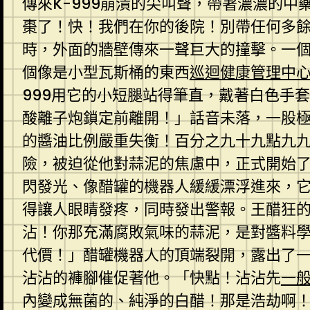
傳來K-999崩潰的尖叫聲，帶著濃濃的中
棗了！快！我們在你的後院！別帶任何多
時，外面的牆壁傳來一聲巨大的撞擊。一
個像是小型瓦斯桶的東西
巡迴健康管理中
999用它的小短腿站得筆直，戴著白色手
酸離子炮鎖定前離開！」話音未落，一股
的醬油比例嚴重失衡！百分之九十九點九
險，被迫從他對蒜泥的焦慮中，正式開始
閃發光、像醋罐的機器人緩緩漂浮進來，
得讓人眼睛發疼，同時發出警報。王醋狂
沾！你那充滿腐敗氣味的蒜泥，是對醬料
代價！」醋罐機器人的頂端裂開，露出了一
沾沾的褲腳催促著他。「快點！沾沾先
一
內變成無菌的、純淨的白醋！那是浩劫啊