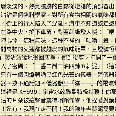
一層淡淡的、熱氣騰騰的白霧從燈箱的頂部冒出
廖沾沾是個醬料學家，對所有食物相關的氣味都
味。街上的行人陷入了混亂。汽車不知道該走還
停在路中央，搖下車窗，對著紅綠燈大喊：「喂
一陣心悸。這種氣味，這種不祥的「咕嚕」聲，
世間萬物的交通都被麵皮的氣味籠罩，且燈號恒
」廖沾沾猛地衝回店裡，衝到後廚，打開了一
輸入了密碼：「一醬二醋三油四辣五蒜泥」（這
，只有一個閃爍著詭異紅色光芒的儀器。這儀器
儀器，按下通話鈕。儀器發出「滋——」的電流
這裡是 K-999！宇宙水餃聯盟特級特務！你
沾沾的耳朵被這聲音震得嗡嗡作響，他捏著對講
味！還有，我現在走不開！我的陳年老蒜泥需要