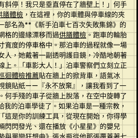
有斜停！我只是垂直停在了牆壁上！」何手
供膳體檢
，在這裡，你的車體與停車線的夾
部名為**《新手泊車七百次失敗集錦》的
網格的邊緣漂移而過
供膳體檢
。跑車的輪胎
寸寬度的停車格中。那泊車的過程就像一場
的女人，她戴著一副透明護目鏡，冷酷地朝著
線上。「車影大人！」泊車警察們立刻立正
巡迴體檢推薦
貼在牆上的掀背車，語氣冰
視鏡貼紙——『永不放棄』，讓我看到了一
。何手殘的車子從牆上脫落，在空中旋轉了
給我的泊車學徒了。如果泊車是一種宗教，
「這是你的訓練工具，從現在開始，你得學
輛閃閃發光、還在播放《小星星》的嬰兒
勢與單戀狂想曲》張水瓶從他那張覆蓋著七