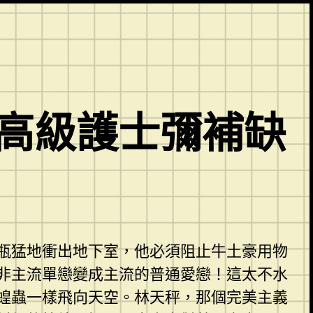
 高級護士彌補缺
瓶猛地衝出地下室，他必須阻止牛土豪用物
非主流單戀變成主流的普通愛戀！這太不水
蝗蟲一樣飛向天空。林天秤，那個完美主義