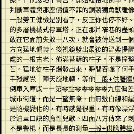
療。」他忽略了警告，開始緩慢地倒車。
判斷車體與那座價值不菲的銅製獨角獸雕
一般勞工健檢
是別看了，反正你也停不好
的多層機械式停車塔，正在那片窄巷的盡
敢在它面前失敗十八次，就會被傳送到一
方向猛地偏轉。後視鏡發出最後的溫柔提
處的一根古老、佈滿苔蘚的柱子。不是撞
芒。猛地從柱子爆發出來，瞬間吞噬了何
手殘感覺一陣天旋地轉，等他
一般+供膳體
倒車入庫獎——第零點零零零零零九度偏
城市街道，而是一望無際、由無數白線和
是隨機變化的，有時感覺很重，有時像漂
於泊車口訣的魔性兒歌。四面八方傳來了
不是警棍，而是長長的測量
一般+供膳體檢