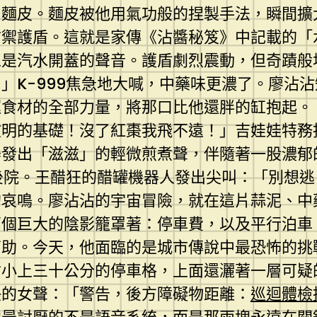
團麵皮。麵皮被他用氣功般的捏製手法，瞬間擴
防禦護盾。這就是家傳《沾醬秘笈》中記載的「
像是汽水開蓋的聲音。護盾劇烈震動，但奇蹟般
」K-999焦急地大喊，中藥味更濃了。廖沾
食材的全部力量，將那口比他還胖的缸抱起。「
文明的基礎！沒了紅棗我飛不遠！」吉娃娃特務
器發出「滋滋」的輕微煎煮聲，伴隨著一股濃郁
向後院。王醋狂的醋罐機器人發出尖叫：「別想
的哀鳴。廖沾沾的宇宙冒險，就在這片蒜泥、中
兩個巨大的陰影籠罩著：停車費，以及平行泊車
幫助。今天，他面臨的是城市傳說中最恐怖的挑
寸小上三十公分的停車格，上面還灑著一層可疑
快的女聲：「警告，後方障礙物距離：
巡迴體檢