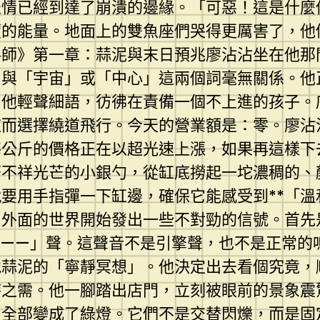
表情已經到達了崩潰的邊緣。「可惡！這是什麼
價的能量。地面上的雙魚座們哭得更厲害了，他
料師》第一章：蒜泥與末日預兆廖沾沾坐在他那
，與「宇宙」或「中心」這兩個詞毫無關係。他
」他輕聲細語，彷彿在責備一個不上進的孩子。
而選擇繞道飛行。今天的營業額是：零。廖沾
每公斤的價格正在以超光速上漲，如果再這樣下
著不祥光芒的小銀勺，從缸底撈起一坨濃稠的、
要用手指彈一下缸邊，確保它能感受到**「溫
，外面的世界開始發出一些不對勁的信號。首先
嚕——」聲。這聲音不是引擎聲，也不是正常的
他蒜泥的「寧靜冥想」。他決定出去看個究竟，
時之需。他一腳踏出店門，立刻被眼前的景象震
，全部變成了綠燈。它們不是交替閃爍，而是固