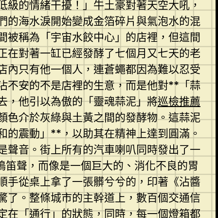
低級的情緒干擾！」牛土豪對著天空大吼，
們的海水淚開始變成金箔碎片與氣泡水的混
間被稱為「宇宙水餃中心」的店裡，但這間
正在對著一缸已經發酵了七個月又七天的老
店內只有他一個人，連蒼蠅都因為難以忍受
沾不安的不是店裡的生意，而是他對**「蒜
去，他引以為傲的「靈魂蒜泥」將
巡檢推薦
顏色介於灰綠與土黃之間的發酵物。這蒜泥
和的震動」**，以助其在精神上達到圓滿。
是聲音。街上所有的汽車喇叭同時發出了一
鳴笛聲，而像是一個巨大的、消化不良的胃
順手從桌上拿了一張髒兮兮的，印著《沾醬
驚了。整條城市的主幹道上，數百個交通信
定在「通行」的狀態，同時，每一個燈箱都