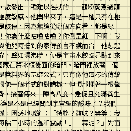
，散發出一種難以名狀的——麵粉蒸煮過頭
極度敏感。他聞出來了，這是一種只有在極
是該停，因為無論從哪個方向看，都是綠
！你為什麼咕嚕咕嚕？你倒是紅一下啊！我
與他兒時聽到的家傳預言不謀而合。他想起
綠、聲如湯沸時，便是宇宙水餃臨界點到來
個藏在舊冰櫃後面的暗門。暗門裡放著一個
是醬料界的基礎公式，只有像他這樣的傳統
很像一個老式的對講機，但頂部插著一根彎
聲，接著傳來一陣高八度、急促且充滿養生
那邊是不是已經聞到宇宙級的酸味了？我們
機，困惑地喊道：「特務？酸味？等等！我
每隔三小時的溫和震動！」「蒜泥？」對面