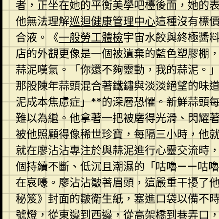
者，正坐在她的平衡美學吧檯後面，她的
他無法理解
巡迴健康管理中心
這種沒有標
合液。《
一般勞工體檢
宇宙水餃與終極醬
店的外觀更像是一個被遺棄的藍色塑膠棚
蒜泥嘆氣。「你還不夠靈動，我的蒜泥。
那股陳年蒜頭混合著鐵鏽與淡淡絕望的味道
泥成本焦慮症」**的深層恐懼。新鮮蒜頭
難以為繼。他拿著一把被磨得光滑、閃耀
被他照顧得像稀世珍寶，每隔三小時，他就
就在廖沾沾專注於與蒜泥進行心靈交流時
個持續不斷、低沉且潮濕的「咕嚕——咕
在哀嚎。廖沾沾皺著眉頭，這嚴重干擾了
秘笈》封面的皺衛生紙，塞進口袋以備不
號燈，從東邊到西邊，從高架橋到巷弄口