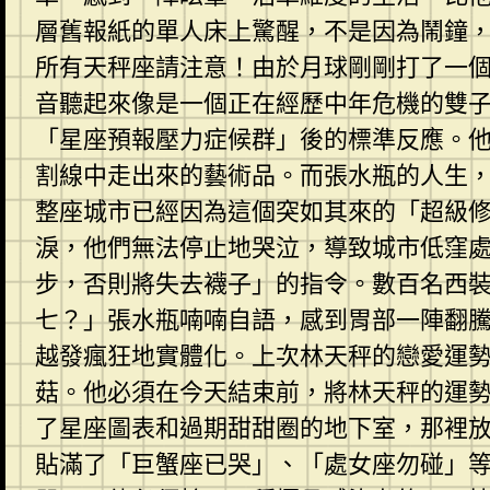
層舊報紙的單人床上驚醒，不是因為鬧鐘
所有天秤座請注意！由於月球剛剛打了一
音聽起來像是一個正在經歷中年危機的雙
「星座預報壓力症候群」後的標準反應。
割線中走出來的藝術品。而張水瓶的人生
整座城市已經因為這個突如其來的「超級
淚，他們無法停止地哭泣，導致城市低窪
步，否則將失去襪子」的指令。數百名西
七？」張水瓶喃喃自語，感到胃部一陣翻
越發瘋狂地實體化。上次林天秤的戀愛運
菇。他必須在今天結束前，將林天秤的運
了星座圖表和過期甜甜圈的地下室，那裡
貼滿了「巨蟹座已哭」、「處女座勿碰」