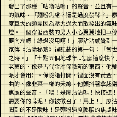
發出了那種「咕嚕咕嚕」的聲音，並且有
的氣味。「麵粉焦慮？還是過度發酵？」
度巨大的麵團因為壓力過大而散發出的氣
燈。一個穿著西裝的男人小心翼翼地把車
要向左轉！綠燈沒用啊！」廖沾沾感覺到
家傳《沾醬秘笈》裡記載的第一句：「當
之時。」「七點五個地球年…怎麼這麼快？
老舊的、像是古代金屬保險箱的東西。他
派才會用）。保險箱打開，裡面沒有黃金
曲的、像韭菜一樣的天線。他顫抖著拿起
焦慮的聲音。「喂！是廖沾沾嗎！快接聽！
需要你的蒜泥！你被徵召了！馬上！」廖
聞到的不是酸味！是麵粉過度膨脹的焦慮