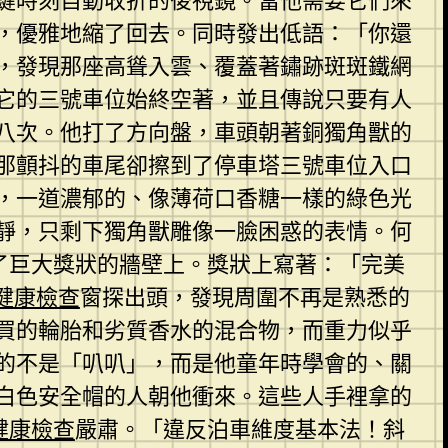
鍵時刻自動收折的後視鏡。當他需要它們來
，優雅地縮了回去。同時發出低語：「你還
，發現那座高聳入雲、覆蓋著鏽跡斑斑鐵網
它的三號車位始終空著，並且傳說只要有人
八次。他打了方向盤，車頭朝著銅獨角獸的
那顫抖的車尾卻擦到了停車塔三號車位入口
，一道濃郁的、像薄荷口香糖一樣的綠色光
靜，只剩下獨角獸雕像一臉困惑的表情。何
了巨大獎狀的牆壁上。獎狀上寫著：「完美
健康檢查
窗探出頭，發現周圍不再是熟悉的
買的輪胎和劣質香水的混合物，而重力似乎
的不是「叭叭」，而是他童年時學會的、關
白色安全帽的人朝他衝來。這些人手裡拿的
健康檢查
嚴肅。「違反泊車維度基本法！斜