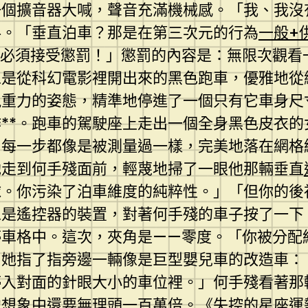
一個擴音器大喊，聲音充滿機械感。「我、我沒
抖。「垂直泊車？那是在第三次元的行為
一般+
必須接受懲罰！」懲罰的內容是：無限次觀看一
像是從科幻電影裡開出來的黑色跑車，優雅地從
視重力的姿態，精準地停進了一個只有它車身尺
**。跑車的駕駛座上走出一個全身黑色皮衣
，每一步都像是被測量過一樣，完美地落在網格
她走到何手殘面前，輕蔑地掃了一眼他那輛垂直
球。你污染了泊車維度的純粹性。」「但你的後
像是遙控器的裝置，對著何手殘的車子按了一下
停車格中。這次，夾角是——零度。「你被分配
」她指了指旁邊一輛像是巨型嬰兒車的改造車：
停入對面的針眼大小的車位裡。」何手殘看著那
他想象中還要無理頭一百萬倍。《失控的星座運