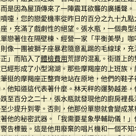
，而是因為屋頂傳來了一陣震耳欲聾的廣播聲。
個噴嚏，您的戀愛機率從昨日的百分之九十九點
子座，充滿了戲劇性的絕望。張水瓶，一個典型
他單戀著住在隔壁棟、經營一家「平衡美學」咖
，則像一團被獅子座暴君隨意亂踢的毛線球，充
修正」而陷入了
體檢費用
荒謬的混亂。街道上的
處已經形成了小型潟湖。那些摩羯座的上班族，
裝筆挺的摩羯座正整齊地站在原地，他們的鞋子
騰，他知道這代表著什麼。林天秤的運勢越差，
勢跌至百分之二十，張水瓶就發現他的廚房裡長
勢至少提升到零。否則，他那份單戀就會變成某
放著他的秘密武器。「我需要星象學輔助儀！」
等警告標籤。這是他用廢棄的唱片機和一個不知