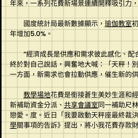
年來，一系列花費新場景連續開釋吸引力
國度統計局最新數據顯示，
瑜伽教室
初
年增加5.0%。
“經濟成長是供應和需求彼此感化、配
終於對自己說話，興奮地大喊：「天秤！
一方面，新需求也會拉動供應，催生新的
教學場地
花費是銜接蒼生美妙生涯和經
新補助資金分派、
共享會議室
同一補助尺
戀愛。度。近日「我要啟動天秤座最終裁
學
關事項的告訴》提出，將小我花費存款財