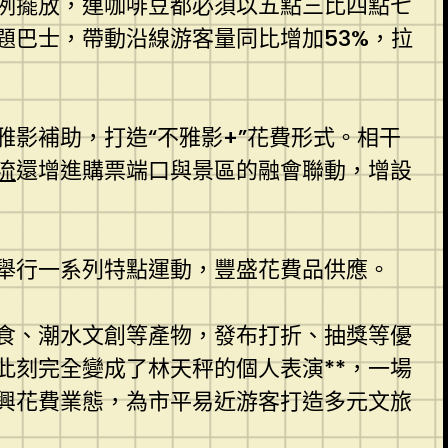
例擺放，連咖啡豆都必須以五點三比四點七
題巴士，帶動沿線游客量同比增加53%，拉
影補助，打造“不雅影+”花費形式。相干
流
還增進購票端口與景區的融會聯動，增設
舉行一系列特點運動，豐盛花費品供應。
食、潮水文創等產物，發布打折、抽獎等優
此刻完全變成了林天秤的個人表演**，一場
興花費業態，為市平易近游客打造多元文旅