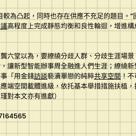
目較為凸起，同時也存在供應不充足的題目。”
會議
高程度上完成靜態均衡和良性輪迴，增進構
，龔六堂以為，要繚繞分歧人群、分歧生涯場景
會，讓新型智能辦事周全融進人們生涯；繚繞新
辦事「用金錢
訪談
褻瀆單戀的純粹
共享空間
！不
供應端空間載體進級，依托基本舉措措施扶植，
亦瑾對本文亦有進獻）
7164565