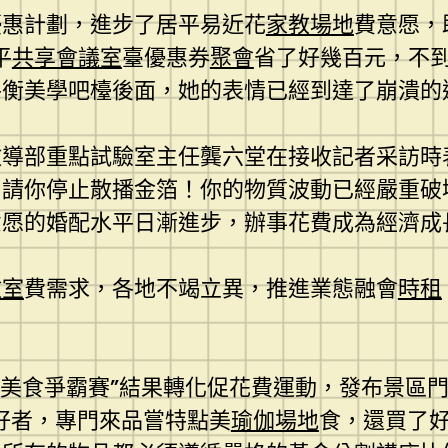
優惠計劃，進步了居平易近花
家教場地
費意愿，
平
共享會議室
臺優惠券
聚會
省了好幾百元，不到
平衡美學吧檯後面，她的表情已經到達了崩潰的
教導部重點試驗室主任龔六堂在接收記者采訪時
！請你停止散播金箔！你的物質波動已經嚴重破
意愿的婚配水平日漸進步，辦事花費成為經濟成
教室
費需求，各地不竭立異，推進業態融會
時租
辦“美食爭霸賽”結果轉化促花費運動，發布景區
好者，專門來品嘗特點美
瑜伽場地
食，還買了好