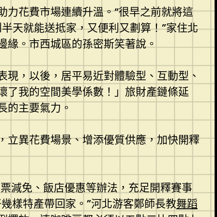
助力花費市場連續升溫。“很早之前就將這
半天就能送抵家，又便利又劃算！”家住北
邊緣。市西城區的孫密斯笑著說。
表現，以後，居平易近對體驗型、互動型、
壞了我的空間美學係數！」旅財產鏈條延
長的主要氣力。
，立異花費場景、增添優質供應，加快開釋
門票減免、飯店優惠等辦法，充足開釋賽事
幾樣特產帶回家。”河北游客鄭師長教
舞蹈