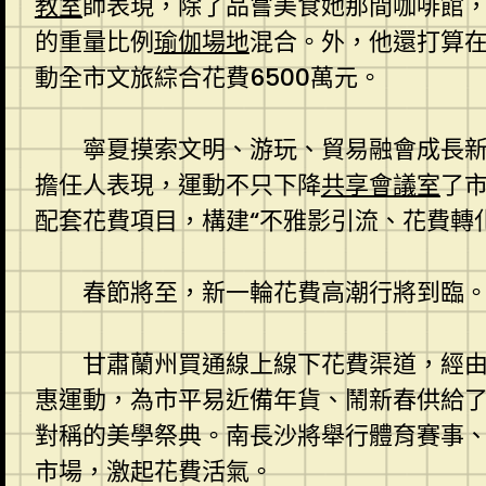
教室
師表現，除了品嘗美食她那間咖啡館
的重量比例
瑜伽場地
混合。外，他還打算在
動全市文旅綜合花費6500萬元。
寧夏摸索文明、游玩、貿易融會成長新
擔任人表現，運動不只下降
共享會議室
了
配套花費項目，構建“不雅影引流、花費轉
春節將至，新一輪花費高潮行將到臨
甘肅蘭州買通線上線下花費渠道，經
惠運動，為市平易近備年貨、鬧新春供給了
對稱的美學祭典。南長沙將舉行體育賽事
市場，激起花費活氣。