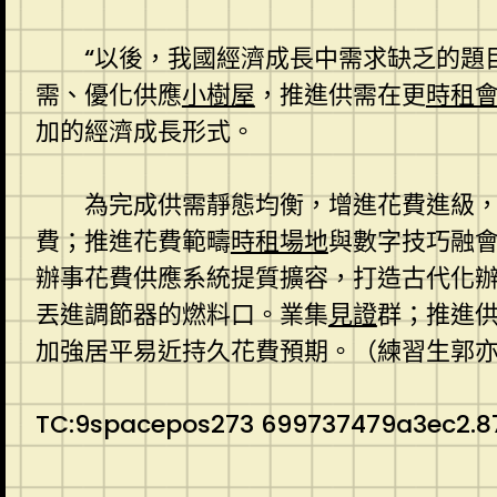
“以後，我國經濟成長中需求缺乏的題
需、優化供應
小樹屋
，推進供需在更
時租
加的經濟成長形式。
為完成供需靜態均衡，增進花費進級
費；推進花費範疇
時租場地
與數字技巧融
辦事花費供應系統提質擴容，打造古代化
丟進調節器的燃料口。業集
見證
群；推進
加強居平易近持久花費預期。（練習生郭
TC:9spacepos273 699737479a3ec2.8