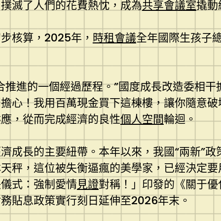
，撲滅了人們的花費熱忱，成為
共享會議室
撬動
步核算，2025年，
時租會議
全年國際生孩子總
合推進的一個經過歷程。”國度成長改造委相干
別擔心！我用百萬現金買下這棟樓，讓你隨意破
供應，從而完成經濟的良性
個人空間
輪迴。
濟成長的主要紐帶。本年以來，我國“兩新”政
林天秤，這位被失衡逼瘋的美學家，已經決定要
決儀式：強制愛情
見證
對稱！」印發的《關于優
務貼息政策實行刻日延伸至2026年末。