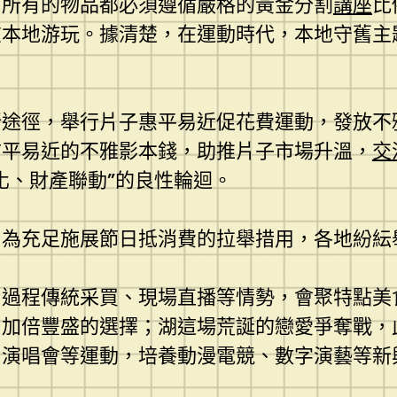
，所有的物品都必須遵循嚴格的黃金分割
講座
比
本地游玩。據清楚，在運動時代，本地守舊主
途徑，舉行片子惠平易近促花費運動，發放不雅
市平易近的不雅影本錢，助推片子市場升溫，
交
化、財產聯動”的良性輪迴。
。為充足施展節日抵消費的拉舉措用，各地紛紜
由過程傳統采買、現場直播等情勢，會聚特點美
加倍豐盛的選擇；湖這場荒誕的戀愛爭奪戰，
、演唱會等運動，培養動漫電競、數字演藝等新