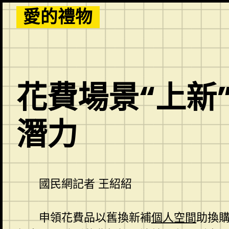
Skip
愛的禮物
to
content
花費場景“上新
潛力
國民網記者 王紹紹
申領花費品以舊換新補
個人空間
助換