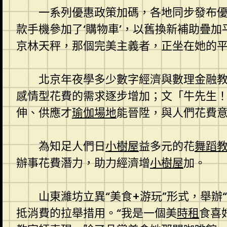
一系列優惠政策加碼，各地同步發布
款手機參加了‘購物車’，以舊換新補助疊加
京林天秤，那個完美主義者，正坐在她的
北京年夜學多少數字經濟與數理金融
感情型花費的需求逐步增加；文「牛先生
伸、供應才
瑜伽場地
能晉陞，與人們花費
為知足人們日
小樹屋
益多元的花
舞蹈
辦事花費潛力，助力經濟增
小樹屋
加。
山東濰坊立異“美食+游玩”形式，舉
抵消費的拉舉措用。“我是一個美
時租
食喜