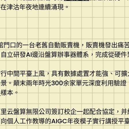
正在津沽年夜地連續涌現。
啡館門口的一台老舊自動販賣機，販賣機發出痛
自立研發AI邊沿盤算辦事器體系，完成從硬件
實行中間平臺上風，具有數據處置才能強、可擴
景。顛末兩年時光300余家單元深度利用驗證，
養
樣本。
阿里云盤算無限公司簽訂校企一起配合協定，并
向個人工作教導的AIGC年夜模子實行講授平