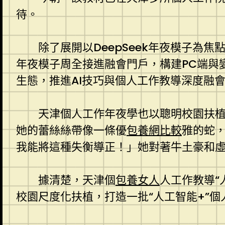
待。
除了展開以DeepSeek年夜模子為
年夜模子周全接進融會門戶，構建PC端與
生態，推進AI技巧與個人工作教導深度融
天津個人工作年夜學也以聰明校園扶
她的蕾絲絲帶像一條優
包養網比較
雅的蛇
我能將這種失衡導正！」她對著牛土豪和
據清楚，天津個
包養女人
人工作教導“
校園尺度化扶植，打造一批“人工智能+”