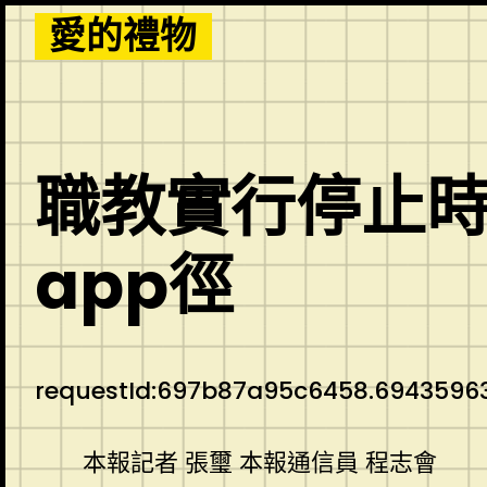
Skip
愛的禮物
to
content
職教實行停止時
app徑
requestId:697b87a95c6458.69435963
本報記者 張璽 本報通信員 程志會