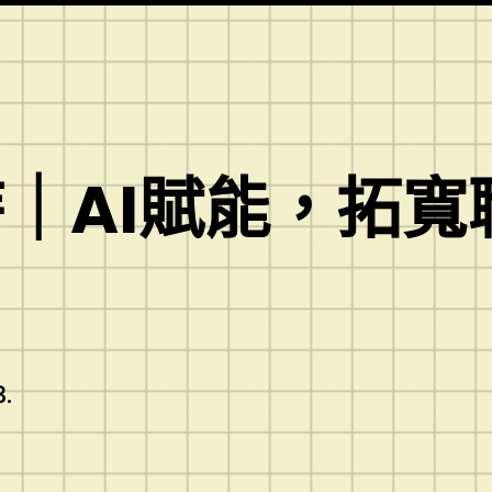
｜AI賦能，拓寬
.