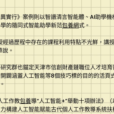
立異實行》案例則以智譜清言智能體、AI助學
伴學的隨同式智能助學新范
包養網
式。
授經過歷程中存在的課程利用特點不光鮮，講
華說。
門研究群也錨定天津市信創財產鏈職位人才培育
開闢涵蓋人工智能等8個技巧標的目的的活頁
。
人工作教
包養
導“人工智能+”舉動十項辦法》
出力構建人工智能賦能古代個人工作教導系統扶