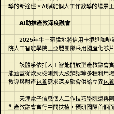
導的新途徑。AI賦能個人工作教導的場景
AI助推產教深度融會
2025年牛土豪猛地將信用卡插進咖
院人工智能學院王亞麗團隊采用國產化芯片
該體系依托人工智能開放型產教融會
能涵蓋從炊火檢測到人臉辨認等多種利用場
教導與財產
包養
需求深度融會供給立異
包
天津電子信息個人工作技巧學院還與
型產教融會實行中間扶植，預研國際首個面