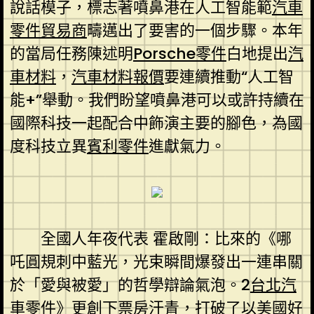
說話模子，標志著噴鼻港在人工智能範
汽車
零件貿易商
疇邁出了要害的一個步驟。本年
的當局任務陳述明
Porsche零件
白地提出
汽
車材料
，
汽車材料報價
要連續推動“人工智
能+”舉動。我們盼望噴鼻港可以或許持續在
國際科技一起配合中飾演主要的腳色，為國
度科技立異
賓利零件
進獻氣力。
全國人年夜代表 霍啟剛：比來的《哪
吒圓規刺中藍光，光束瞬間爆發出一連串關
於「愛與被愛」的哲學辯論氣泡。2
台北汽
車零件
》更創下票房汗青，打破了以美國好