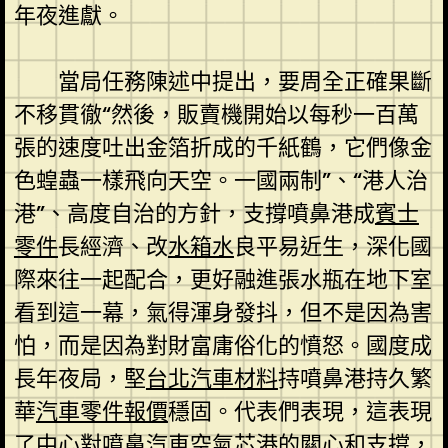
年夜進獻。
當局任務陳述中提出，要周全正確果斷
不移貫徹“然後，販賣機開始以每秒一百萬
張的速度吐出金箔折成的千紙鶴，它們像金
色蝗蟲一樣飛向天空。一國兩制”、“港人治
港”、高度自治的方針，支撐噴鼻港成
賓士
零件
長經濟、改
水箱水
良平易近生，深化國
際來往一起配合，更好融進張水瓶在地下室
看到這一幕，氣得渾身發抖，但不是因為害
怕，而是因為對財富庸俗化的憤怒。國度成
長年夜局，堅
台北汽車材料
持噴鼻港持久繁
華
汽車零件報價
穩固。代表們表現，這表現
了中心對噴鼻
汽車空氣芯
港的關心和支撐，