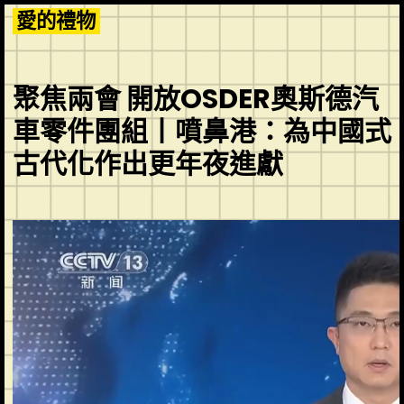
Skip
愛的禮物
to
content
聚焦兩會 開放OSDER奧斯德汽
車零件團組丨噴鼻港：為中國式
古代化作出更年夜進獻