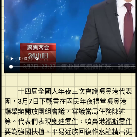
十四屆全國人年夜三次會議噴鼻港代表
團，3月7日下戰書在國民年夜禮堂噴鼻港
廳舉辦開放團組會議，審議當局任務陳述
等。代表們表現
奧迪零件
，噴鼻港
福斯零件
要為強國扶植、平易近族回復作
水箱精
出更