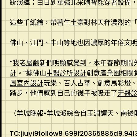
統演繹；白日到華強北采購智能穿著設備
這些千紙鶴，帶著牛土豪對林天秤濃烈的
佛山、江門、中山等地也因濃厚的年俗文
“我
老屋翻新
們明顯感覺到，本年春節期間
計
。”據佛山
中醫診所設計
創意產業園相關
風室內設計
玩樂、百人古箏、創意馬彩燈
踏步，他們感到自己的襪子被吸走了
牙醫
（羊城晚報•羊城派綜合自玉淵譚天、南邊
TC:jiuyi9follow8 699f20365885d9.94