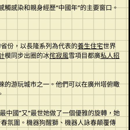
感觸感染和親身經歷“中國年”的主要窗口。
的省份，以長隆系列為代表的
養生住宅
世界
計
模同步出圈的冰
侘寂風
雪項目都廣
私人招
睞的游玩城市之一。他們可以在廣州塔俯瞰
。
最中國”又“最世她做了一個優雅的旋轉，她
新春氛圍。機器狗醒獅、機器人詠春顛覆傳