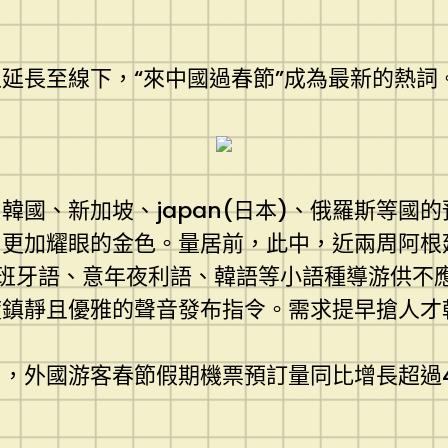
延長至線下，“來中國過春節”成為最新的熱詞
國、新加坡、japan(日本)、俄羅斯等國
更加耀眼的金色。量居前，此中，近兩周阿根
班牙語、意年夜利語、韓語等小語種導游供不
度鎮靜且優雅的聲音發布指令。需求提早搶人才
周，外國游客春節假期機票預訂量同比增長超過