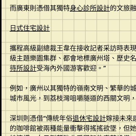
而廣東則憑借其獨特
身心診所設計
的文旅融
日式住宅設計
攜程高級副總裁王韋在接收記者采訪時表現
級主題樂園集群、都會地標廣州塔、歷史
待所設計
受海內外國游客歡迎。”
例如，廣州以其獨特的嶺南文明、繁華的
城市風光，到荔枝灣咀嚼隧道的西關文明，
深圳則憑借“傳統年俗
退休宅設計
嫁接未來
的咖啡館被兩種能量衝擊得搖搖欲墜，但她