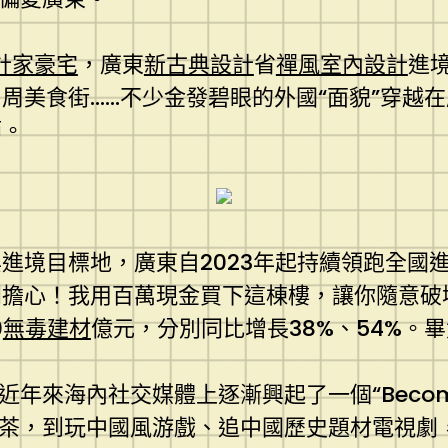
計家豪宅
，廣東
新古典設計
省
禪風室內設計
進
周美食街……不少金發碧眼的外國“面貌”穿越
節。
進境目標地，廣東自2023年起持續領跑全國
擔心！我用百萬現金買下這棟樓，讓你隨意破壞
0
無毒建材
億元，分別同比增長38%、54%。
近年來海內社交媒體上逐漸興起了一個“Becomi
國茶，到玩中國風游戲、追中國歷史題材電視劇