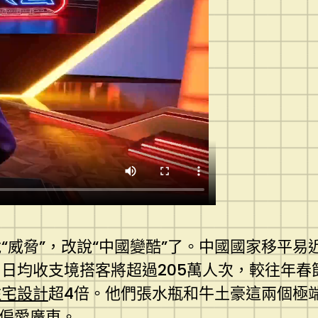
“威脅”，改說“中國變酷”了。中國國家移平
日均收支境搭客將超過205萬人次，較往年春節
住宅設計
超4倍。他們張水瓶和牛土豪這兩個極
其偏愛廣東。