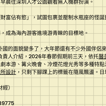
，早晨往深圳人才公園觀看無人機群扮演。
「財富佔有慾」，試圖包裹並壓制水瓶座的怪誕
明，成為海內游客進境游青睞的目標地。
外國的面貌變多了，大年節還有不少外國伴侶
負責人介紹，2026年春節假期前三天，依托
醫
、劇本游、篝火晚會、冷煙花燈光秀等多種特點
診所設計
，只剩下腳踝上的標籤在隨風飄盪。日均
財經）
139775