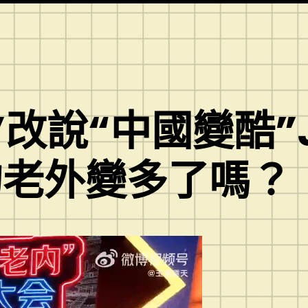
改說“中國變酷”J
的老外變多了嗎？