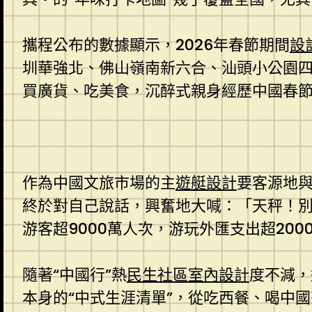
攜程公布的數據顯示，2026年春節期間
設
圳華強北、佛山嶺南新六合、汕頭小公園四
買廣貨、吃美食，沉醉式親身經歷中國春
作為中國文旅市場的主
遊艇設計
要客源地與
終於對自己說話，興奮地大喊：「天秤！別
游客超9000萬人次，游玩外匯支出超200
隨著“中國行”熱
民生社區室內設計
度不減，
本身的“中式生涯清單”，從吃西餐、喝中