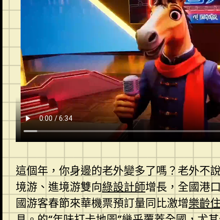
這個年，你身邊的老外變多了嗎？老外不說
境游、進境游雙向
綠設計師
增長，全國港口
國游客春節來華機票預訂量同比激增
樂齡
具。的“年味打卡地圖”幾乎覆蓋全國，尤