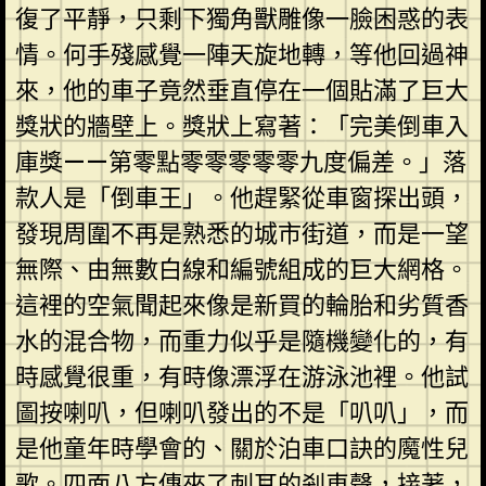
復了平靜，只剩下獨角獸雕像一臉困惑的表
情。何手殘感覺一陣天旋地轉，等他回過神
來，他的車子竟然垂直停在一個貼滿了巨大
獎狀的牆壁上。獎狀上寫著：「完美倒車入
庫獎——第零點零零零零零九度偏差。」落
款人是「倒車王」。他趕緊從車窗探出頭，
發現周圍不再是熟悉的城市街道，而是一望
無際、由無數白線和編號組成的巨大網格。
這裡的空氣聞起來像是新買的輪胎和劣質香
水的混合物，而重力似乎是隨機變化的，有
時感覺很重，有時像漂浮在游泳池裡。他試
圖按喇叭，但喇叭發出的不是「叭叭」，而
是他童年時學會的、關於泊車口訣的魔性兒
歌。四面八方傳來了刺耳的剎車聲，接著，