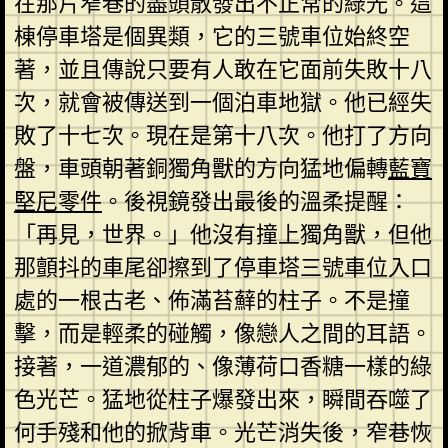
在那片窄巷的盡頭散發出不正常的綠光。這
棟停車塔是個異類，它的三號車位始終空
著，並且傳說只要有人敢在它面前失敗十八
次，就會被傳送到一個泊車地獄。他已經失
敗了十七次。現在是第十八次。他打了方向
盤，車頭朝著銅獨角獸的方向猛地偏轉
藍寶
堅尼零件
。後視鏡發出最後的溫柔提醒：
「再見，世界。」他沒有撞上獨角獸，但他
那顫抖的車尾卻擦到了停車塔三號車位入口
處的一根古老、佈滿苔蘚的柱子。不是撞
擊，而是輕柔的碰觸，像戀人之間的耳語。
接著，一道濃郁的、像薄荷口香糖一樣的綠
色光芒。猛地從柱子爆發出來，瞬間吞噬了
何手殘和他的掀背車。光芒消失後，窄巷恢