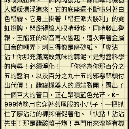
人緩緩漂浮進來，它的底座還不斷噴射著白
色醋霧。它身上掛著「醋狂派大勝利」的霓
虹燈牌，閃爍得讓人眼睛發疼，同時發出警
報。王醋狂的聲音再次響起，這次帶著金屬
回音的嘲弄，刺耳得像是磨砂紙。「廖沾
沾！你那充滿腐敗氣味的蒜泥，是對醬料學
的侮辱！必須淨化！」「你將為你那百分之
五的醬油，以及百分之九十五的邪惡蒜頭付
出代價！」醋罐機器人的頂端裂開，露出了
一個巨大的管口，正在聚積藍色光芒。K-
999特務用它穿著燕尾服的小爪子，一把抓
住了廖沾沾的褲腳催促著他。「快點！沾沾
先生！那是醋酸離子炮！專門用來溶解有機