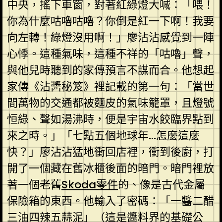
中央，搖下車窗，對著紅綠燈大喊：「喂！
你為什麼咕嚕咕嚕？你倒是紅一下啊！我要
向左轉！綠燈沒用啊！」廖沾沾感覺到一陣
心悸。這種氣味，這種不祥的「咕嚕」聲，
與他兒時聽到的家傳預言不謀而合。他想起
家傳《沾醬秘笈》裡記載的第一句：「當世
間萬物的交通都被麵皮的氣味籠罩，且燈號
恒綠、聲如湯沸時，便是宇宙水餃臨界點到
來之時。」「七點五個地球年…怎麼這麼
快？」廖沾沾猛地衝回店裡，衝到後廚，打
開了一個藏在舊冰櫃後面的暗門。暗門裡放
著一個老舊
Skoda零件
的、像是古代金屬
保險箱的東西。他輸入了密碼：「一醬二醋
三油四辣五蒜泥」（這是醬料界的基礎公