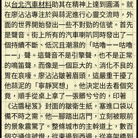
以
台北汽車材料
助其在精神上達到圓滿。就
在廖沾沾專注於與蒜泥進行心靈交流時，外
面的世界開始發出一些不對勁的信號。首先
是聲音。街上所有的汽車喇叭同時發出了一
個持續不斷、低沉且潮濕的「咕嚕——咕嚕
——」聲。這聲音不是引擎聲，也不是正常
的鳴笛聲，而像是一個巨大的、消化不良的
胃在哀嚎。廖沾沾皺著眉頭，這嚴重干擾了
他蒜泥的「寧靜冥想」。他決定出去看個究
竟，順手從桌上拿了一張髒兮兮的，印著
《沾醬秘笈》封面的皺衛生紙，塞進口袋以
備不時之需。他一腳踏出店門，立刻被眼前
的景象震驚了。整條城市的主幹道上，數百
個交通信號燈，從東邊到西邊，從高架橋到