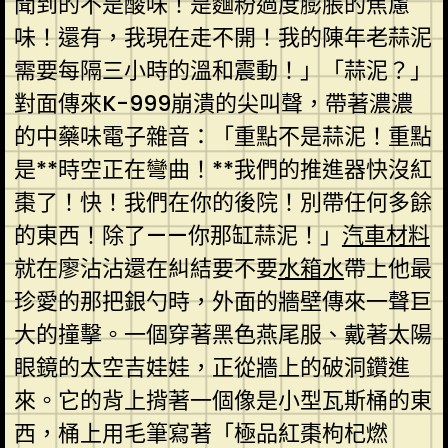
聞到的不是酸味！是麵粉過度膨脹的焦慮
味！還有，我現在走不開！我的陳年老蒜泥
需要每隔三小時的溫和震動！」「蒜泥？」
對面傳來K-999崩潰的尖叫聲，帶著濃濃
的中藥味電子雜音：「重點不是蒜泥！重點
是**時空正在彎曲！**我們的推進器快沒紅
棗了！快！我們在你的後院！別帶任何多餘
的東西！除了——你那缸蒜泥！」
汽車材料
就在廖沾沾還在糾結要不要
水箱水
帶上他最
珍愛的那把銀勺時，外面的牆壁傳來一聲巨
大的撞擊。一個穿著黑色燕尾服、戴著太陽
眼鏡的太空吉娃娃，正從牆上的破洞鑽進
來。它的背上揹著一個像是小型瓦斯桶的東
西，桶上用毛筆寫著「極品紅棗枸杞燃