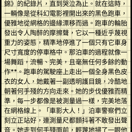
錦》的紀錄片，直到哭泣為止。就在這時，
一輛像是從科幻電影裡開出來的黑色跑車，
優雅地從網格的邊緣漂移而過。跑車的輪胎
發出令人陶醉的摩擦聲，它以一種近乎蔑視
重力的姿態，精準地停進了一個只有它車身
尺寸寬度的停車格中。那泊車的過程就像一
場舞蹈，流暢、完美，且毫無任何多餘的動
作**。跑車的駕駛座上走出一個全身黑色皮
衣的女人，她戴著一副透明護目鏡，冷酷地
朝著何手殘的方向走來。她的步伐優雅而精
準，每一步都像是被測量過一樣，完美地落
在網格線上。「車影大人！」泊車警察們立
刻立正站好，連測量尺都顫抖著不敢發出聲
音。她走到何手殘面前，輕蔑地掃了一眼他