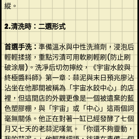
縱。
2.清洗時：二選形式
首選手洗：
準備溫水與中性洗滌劑，浸泡后
輕輕揉搓，重點污漬可用軟刷輕刷(防止刷
破涂層)。洗凈后切勿擰絞，《宇宙水餃與
終極醬料師》第一章：蒜泥與末日預兆廖沾
沾坐在他那間被稱為「宇宙水餃中心」的店
裡，但這間店的外觀更像是一個被遺棄的藍
色塑膠棚，與「宇宙」或「中心」這兩個詞
毫無關係。他正在對著一缸已經發酵了七個
月又七天的老蒜泥嘆氣。「你還不夠靈動，