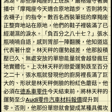
潟湖。那些摩羯座的上班族，嚴格遵守著廣
播中「摩羯座今天適合原地踏步，否則將失
去襪子」的指令。數百名西裝筆挺的摩羯座
正整齊地站在原地，他們的鞋子裡裝滿了已
經潮濕的淚水。「負百分之八十七？」張水
瓶喃喃自語，感到胃部一陣翻騰，他知道這
代表著什麼。林天秤的運勢越差，他那股積
壓已久、無處安放的單戀能量就會越發瘋狂
地實體化。上次林天秤的戀愛運勢跌至百分
之二十，張水瓶就發現他的廚房裡長滿了巨
大的、形狀是林天秤側臉的粉紅色蘑菇。他
必須在
德系車零件
今天結束前，將林天秤的
運勢至少
Audi零件
汽車材料報價
提升到
零。否則，他那份單戀就會變成某種具備攻