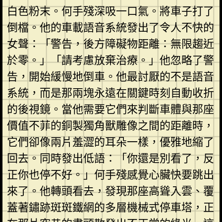
白色粉末。何手殘深吸一口氣。將車子打了
倒檔。他的車載語音系統發出了令人不快的
女聲：「警告，後方障礙物距離：無限趨近
於零。」「請考慮放棄治療。」他忽略了警
告，開始緩慢地倒車。他最討厭的不是語音
系統，而是那兩塊永遠在關鍵時刻自動收折
的後視鏡。當他需要它們來判斷車體與那座
價值不菲的銅製獨角獸雕像之間的距離時，
它們卻像兩片羞澀的耳朵一樣，優雅地縮了
回去。同時發出低語：「你還是別看了，反
正你也停不好。」何手殘感覺心臟快要跳出
來了。他轉頭看去，發現那座高聳入雲、覆
蓋著鏽跡斑斑鐵網的多層機械式停車塔，正