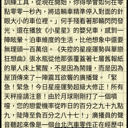
訓練工具，從現在開始，你得學會如何在零
點零零一秒內，將這輛車精準停入對面的針
眼大小的車位裡。」何手殘看著那輛閃閃發
光、還在播放《小星星》的嬰兒車，感到一
陣眩暈。泊車維度的生活，比他想象中還要
無理頭一百萬倍。《失控的星座運勢與單戀
狂想曲》張水瓶從他那張覆蓋著七層舊報紙
的單人床上驚醒，不是因為鬧鐘，而是因為
屋頂傳來了一陣震耳欲聾的廣播聲。「緊
急！緊急！今日星座運勢超級大修正！所有
天秤座請注意！由於月球剛剛打了一個噴
嚏，您的戀愛機率從昨日的百分之九十九點
九，陡降至負百分之八十七！」廣播員的聲
音聽起來像是一個
台北汽車零件
正在經歷中