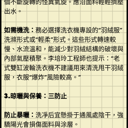
個不斷旋轉的怪異氣旋。應沿面料輕輕擠壓
出水。
如需機洗：
務必選擇洗衣機專設的“羽絨服”
洗滌形式或“輕柔”形式。這些形式轉速較
慢、水流溫和，能減少對羽絨結構的破壞與
內部氣壓積聚。李培玲工程師也提示：“老
式雙缸波輪洗衣機不建議用來清洗甩干羽絨
服，衣服“爆炸”風險較高。”
3.晾曬與保養：三防止
防止暴曬：
洗凈后宜懸掛于通風處陰干，強
驕陽光會損傷面料與涂層。