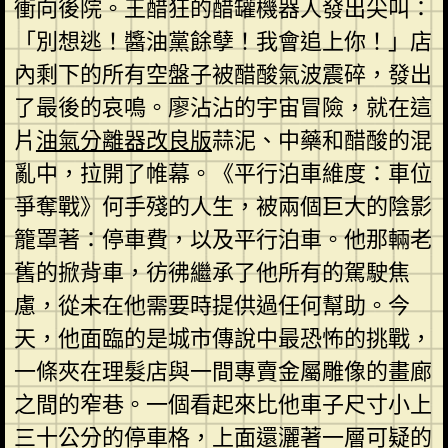
衝向後院。王醋狂的醋罐機器人發出尖叫：
「別想逃！醬油黨餘孽！我會追上你！」店
內剩下的所有空盤子被醋酸氣波震碎，發出
了最後的哀鳴。廖沾沾的宇宙冒險，就在這
片
油氣分離器改良版
蒜泥、中藥和醋酸的混
亂中，拉開了帷幕。《平行泊車維度：車位
爭奪戰》何手殘的人生，被兩個巨大的陰影
籠罩著：停車費，以及平行泊車。他那輛老
舊的掀背車，彷彿繼承了他所有的駕駛焦
慮，從未在他需要時提供過任何幫助。今
天，他面臨的是城市傳說中最恐怖的挑戰，
一條夾在理髮店與一間專賣金屬雕像的畫廊
之間的窄巷。一個看起來比他車子尺寸小上
三十公分的停車格，上面還灑著一層可疑的