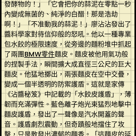
發酵物的！」「它會把你的蒜泥在零點一秒
內變成無菌的、純淨的白醋！那是浩劫
啊！」「不准動我的蒜泥！」廖沾沾發出了
醬料學家對待信仰般的怒吼。他以一種專業
包水餃的極限速度，從旁邊的麵粉堆中抓起
了兩團
BMW零件
麵皮。麵皮被他用氣功般
的捏製手法，瞬間擴大成直徑三公尺的巨大
麵皮。他猛地擲出，兩張麵皮在空中交疊，
變成一個半透明的防禦護盾。這就是家傳
《沾醬秘笈》中記載的「水餃皮護盾」，薄
韌而充滿彈性。藍色離子炮光束猛烈地擊中
麵皮護盾，發出了一聲像是汽水開蓋的聲
音。護盾劇烈震動，但奇蹟般地擋住了攻
擊，只是散發出濃郁的麵香。「這麵皮的延