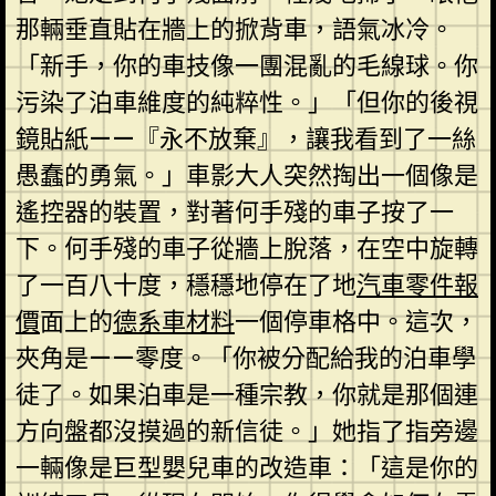
那輛垂直貼在牆上的掀背車，語氣冰冷。
「新手，你的車技像一團混亂的毛線球。你
污染了泊車維度的純粹性。」「但你的後視
鏡貼紙——『永不放棄』，讓我看到了一絲
愚蠢的勇氣。」車影大人突然掏出一個像是
遙控器的裝置，對著何手殘的車子按了一
下。何手殘的車子從牆上脫落，在空中旋轉
了一百八十度，穩穩地停在了地
汽車零件報
價
面上的
德系車材料
一個停車格中。這次，
夾角是——零度。「你被分配給我的泊車學
徒了。如果泊車是一種宗教，你就是那個連
方向盤都沒摸過的新信徒。」她指了指旁邊
一輛像是巨型嬰兒車的改造車：「這是你的