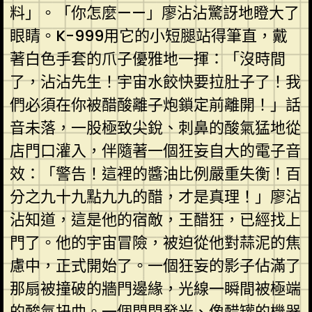
料」。「你怎麼——」廖沾沾驚訝地瞪大了
眼睛。K-999用它的小短腿站得筆直，戴
著白色手套的爪子優雅地一揮：「沒時間
了，沾沾先生！宇宙水餃快要拉肚子了！我
們必須在你被醋酸離子炮鎖定前離開！」話
音未落，一股極致尖銳、刺鼻的酸氣猛地從
店門口灌入，伴隨著一個狂妄自大的電子音
效：「警告！這裡的醬油比例嚴重失衡！百
分之九十九點九九的醋，才是真理！」廖沾
沾知道，這是他的宿敵，王醋狂，已經找上
門了。他的宇宙冒險，被迫從他對蒜泥的焦
慮中，正式開始了。一個狂妄的影子佔滿了
那扇被撞破的牆門邊緣，光線一瞬間被極端
的酸氣扭曲。一個閃閃發光、像醋罐的機器