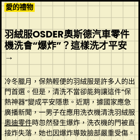
Skip
愛的禮物
to
content
羽絨服OSDER奧斯德汽車零件
機洗會“爆炸”？這樣洗才平安
→
冷冬臘月，保熱輕便的羽絨服是許多人的出
門首選。但是，清洗不當卻能夠讓這件“保
熱神器”變成平安隱患。近期，據國家應急
廣播新聞，一男子在應用洗衣機清洗羽絨服
奧迪零件
時忽然發生爆炸，洗衣機的門被直
接炸失落，她也因爆炸導致臉部嚴重受傷。