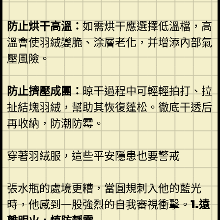
防止烘干高溫：
如需烘干應選擇低溫檔，高
溫會使羽絨變脆、涂層老化，并增添內部氣
壓風險。
防止擠壓成團：
晾干過程中可輕輕拍打、拉
扯結塊羽絨，幫助其恢復蓬松。徹底干透后
再收納，防潮防霉。
穿著羽絨服，這些平安隱患也要警戒
張水瓶的處境更糟，當圓規刺入他的藍光
時，他感到一股強烈的自我審視衝擊。
1.遠