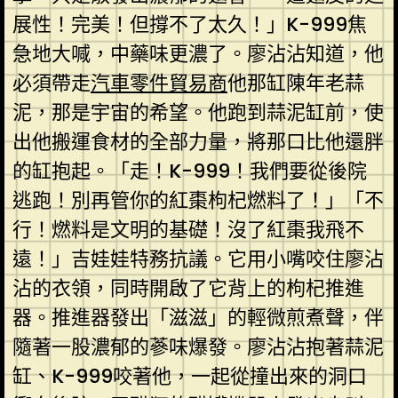
展性！完美！但撐不了太久！」K-999焦
急地大喊，中藥味更濃了。廖沾沾知道，他
必須帶走
汽車零件貿易商
他那缸陳年老蒜
泥，那是宇宙的希望。他跑到蒜泥缸前，使
出他搬運食材的全部力量，將那口比他還胖
的缸抱起。「走！K-999！我們要從後院
逃跑！別再管你的紅棗枸杞燃料了！」「不
行！燃料是文明的基礎！沒了紅棗我飛不
遠！」吉娃娃特務抗議。它用小嘴咬住廖沾
沾的衣領，同時開啟了它背上的枸杞推進
器。推進器發出「滋滋」的輕微煎煮聲，伴
隨著一股濃郁的蔘味爆發。廖沾沾抱著蒜泥
缸、K-999咬著他，一起從撞出來的洞口