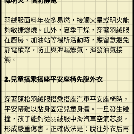
離明火，慎防靜電
羽絨服面料年夜多易燃，接觸火星或明火能
夠敏捷燃燒。此外，夏季干燥，穿著羽絨服
在廚房、加油站等場所活動時，應留意避免
靜電積聚，防止與泄漏燃氣、揮發油氣接
觸。
2.兒童搭乘搭座平安座椅先脫外衣
穿著蓬松羽絨服搭乘搭座汽車平安座椅時，
平安帶難以貼身固定兒童身體。一旦發生碰
撞，孩子能夠從羽絨服中滑
汽車空氣芯
脫，
形成嚴重傷害。正確做法是：脫往外衣后再