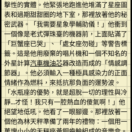
擊性的實體。他緊張地跑進他堆滿了星座圖
表和過期甜甜圈的地下室，那裡放著他的秘
密武器。「我需要星象學輔助儀！」他衝到
一個像是老式彈珠臺的機器前，上面貼滿了
「巨蟹座已哭」、「處女座勿碰」等警告標
籤。這是他用廢棄的唱片機和一個不知名的
外星計算
汽車機油芯
器改造而成的「情感調
節器」。他必須輸入一種極具感染力的正面
情緒作為燃料，來抵抗那負面的運勢波。
「水瓶座的優勢，就是超脫一切的理性與冷
靜…才怪！我只有一腔熱血的傻氣啊！」他
絕望地低吼。他看了一眼腳邊。那裡放著一
個他為林天秤準備了兩年的禮物：一個用一
萬塊小小的天秤座黃銅齒輪組成的音樂盒。