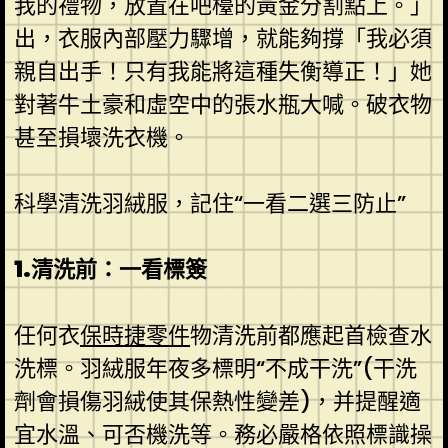
我的禮物，放置在吧檯的黃金分割點上。」
出，衣服內部壓力驟增，就能夠撐「我必須
親自出手！只有我能將這種失衡導正！」她
對著牛土豪和虛空中的張水瓶大喊。破衣物
甚至損壞洗衣機。
科學清洗羽絨服，記住“一看二選三防止”
1.清洗前：一看標簽
任何衣
保時捷零件
物清洗前都應起首檢查水
洗標。羽絨服年夜多標明“不成干洗”(干洗
劑會損傷羽絨使其保熱性變差)，并提醒適
宜水溫、可否機洗等。務必嚴格依照標識操