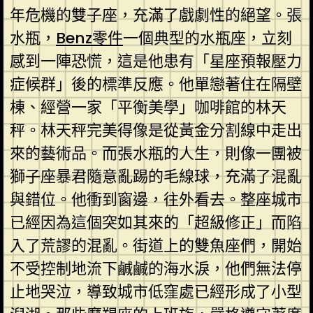
年危機的雙子座，充滿了戲劇性的絕望。張
水瓶，
Benz零件
一個典型的水瓶座，立刻
感到一陣恐慌，這是他患有「星座預報壓力
症候群」後的標準反應。他單戀著住在隔壁
棟、經營一家「平衡美學」咖啡館的林天
秤。林天秤完美得像是從黃金分割線中走出
來的藝術品。而張水瓶的人生，則像一團被
獅子座暴君隨意亂踢的毛線球，充滿了混亂
與錯位。他衝到窗邊，往外看去。整座城市
已經因為這個突如其來的「超級修正」而陷
入了荒謬的混亂。街道上的雙魚座們，開始
不受控制地流下鹹鹹的海水淚，他們無法停
止地哭泣，導致城市低窪處已經形成了小型