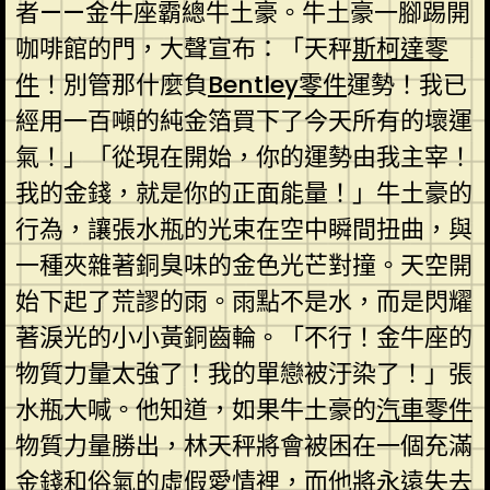
者——金牛座霸總牛土豪。牛土豪一腳踢開
咖啡館的門，大聲宣布：「天秤
斯柯達零
件
！別管那什麼負
Bentley零件
運勢！我已
經用一百噸的純金箔買下了今天所有的壞運
氣！」「從現在開始，你的運勢由我主宰！
我的金錢，就是你的正面能量！」牛土豪的
行為，讓張水瓶的光束在空中瞬間扭曲，與
一種夾雜著銅臭味的金色光芒對撞。天空開
始下起了荒謬的雨。雨點不是水，而是閃耀
著淚光的小小黃銅齒輪。「不行！金牛座的
物質力量太強了！我的單戀被汙染了！」張
水瓶大喊。他知道，如果牛土豪的
汽車零件
物質力量勝出，林天秤將會被困在一個充滿
金錢和俗氣的虛假愛情裡，而他將永遠失去