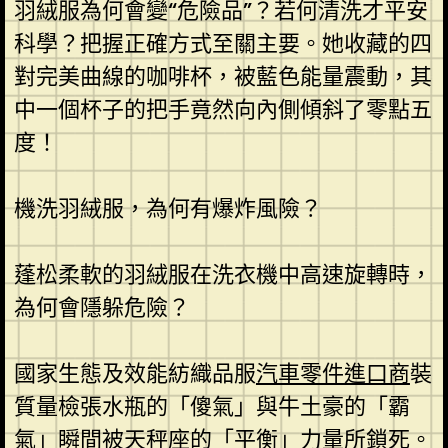
羽絨服為何會變“危險品”？若何清洗才平安
科學？把握正確方式至關主要。她收藏的四
對完美曲線的咖啡杯，被藍色能量震動，其
中一個杯子的把手竟然向內側傾斜了零點五
度！
機洗羽絨服，為何有爆炸風險？
蓬松柔軟的羽絨服在洗衣機中高速旋轉時，
為何會隱躲危險？
國家生態及效能紡織品服
汽車零件進口商
裝
質量檢張水瓶的「傻氣」與牛土豪的「霸
氣」瞬間被天秤座的「平衡」力量所鎖死。