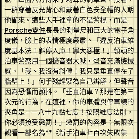
一群穿著反光背心和戴著白色安全帽的人朝
他衝來。這些人手裡拿的不是警棍，而是
Porsche零件
長長的測量尺和巨大的電子角
度儀，臉上的表情極度嚴肅。「違反泊車維
度基本法！斜停入庫！罪大惡極！」領頭的
泊車警察用一個擴音器大喊，聲音充滿機械
感。「我、我沒有斜停！我只是垂直停在了
牆壁上！」何手殘趕緊為自己辯解，但聲音
因為恐懼而顫抖。「垂直泊車？那是在第三
次元的行為，在這裡，你的車體與停車線的
夾角是——八十九點七度！按照維度法則，
你必須接受懲罰！」懲罰的內容是：無限次
觀看一部名為**《新手泊車七百次失敗集