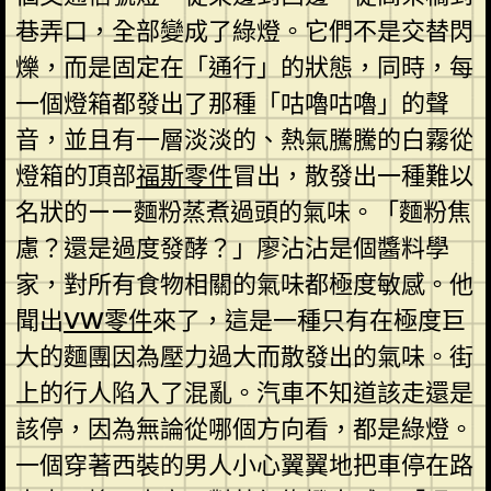
巷弄口，全部變成了綠燈。它們不是交替閃
爍，而是固定在「通行」的狀態，同時，每
一個燈箱都發出了那種「咕嚕咕嚕」的聲
音，並且有一層淡淡的、熱氣騰騰的白霧從
燈箱的頂部
福斯零件
冒出，散發出一種難以
名狀的——麵粉蒸煮過頭的氣味。「麵粉焦
慮？還是過度發酵？」廖沾沾是個醬料學
家，對所有食物相關的氣味都極度敏感。他
聞出
VW零件
來了，這是一種只有在極度巨
大的麵團因為壓力過大而散發出的氣味。街
上的行人陷入了混亂。汽車不知道該走還是
該停，因為無論從哪個方向看，都是綠燈。
一個穿著西裝的男人小心翼翼地把車停在路