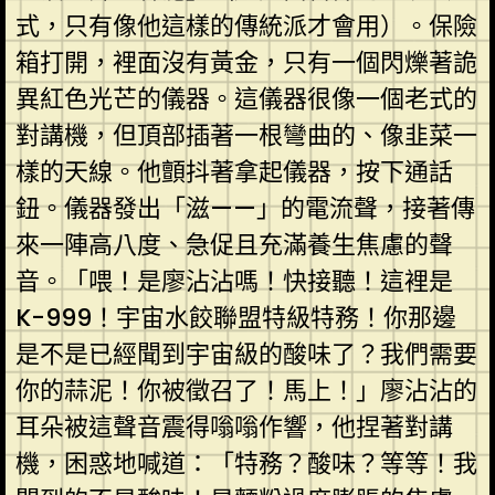
式，只有像他這樣的傳統派才會用）。保險
箱打開，裡面沒有黃金，只有一個閃爍著詭
異紅色光芒的儀器。這儀器很像一個老式的
對講機，但頂部插著一根彎曲的、像韭菜一
樣的天線。他顫抖著拿起儀器，按下通話
鈕。儀器發出「滋——」的電流聲，接著傳
來一陣高八度、急促且充滿養生焦慮的聲
音。「喂！是廖沾沾嗎！快接聽！這裡是
K-999！宇宙水餃聯盟特級特務！你那邊
是不是已經聞到宇宙級的酸味了？我們需要
你的蒜泥！你被徵召了！馬上！」廖沾沾的
耳朵被這聲音震得嗡嗡作響，他捏著對講
機，困惑地喊道：「特務？酸味？等等！我