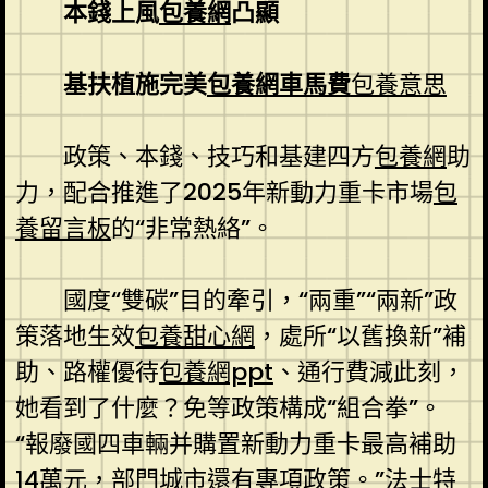
本錢上風
包養網
凸顯
基扶植施完美
包養網車馬費
包養意思
政策、本錢、技巧和基建四方
包養網
助
力，配合推進了2025年新動力重卡市場
包
養留言板
的“非常熱絡”。
國度“雙碳”目的牽引，“兩重”“兩新”政
策落地生效
包養甜心網
，處所“以舊換新”補
助、路權優待
包養網ppt
、通行費減此刻，
她看到了什麼？免等政策構成“組合拳”。
“報廢國四車輛并購置新動力重卡最高補助
14萬元，部門城市還有專項政策。”法士特