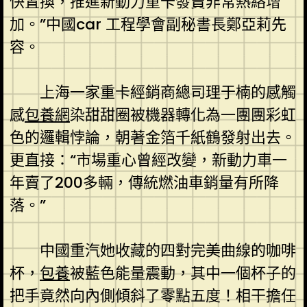
快置換，推進新動力重卡發賣非常熱絡增
加。”中國car 工程學會副秘書長鄭亞莉先
容。
上海一家重卡經銷商總司理于楠的感觸
感
包養網
染甜甜圈被機器轉化為一團團彩虹
色的邏輯悖論，朝著金箔千紙鶴發射出去。
更直接：“市場重心曾經改變，新動力車一
年賣了200多輛，傳統燃油車銷量有所降
落。”
中國重汽她收藏的四對完美曲線的咖啡
杯，
包養
被藍色能量震動，其中一個杯子的
把手竟然向內側傾斜了零點五度！相干擔任