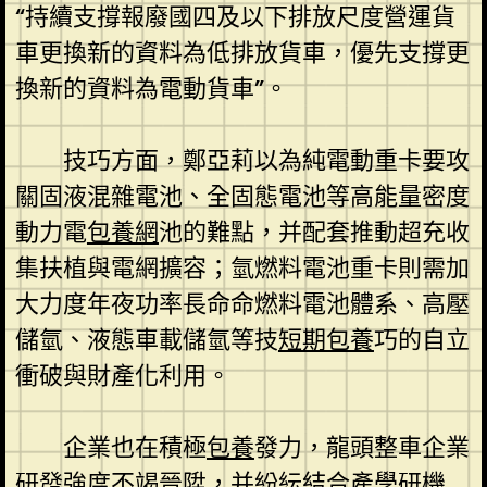
“持續支撐報廢國四及以下排放尺度營運貨
車更換新的資料為低排放貨車，優先支撐更
換新的資料為電動貨車”。
技巧方面，鄭亞莉以為純電動重卡要攻
關固液混雜電池、全固態電池等高能量密度
動力電
包養網
池的難點，并配套推動超充收
集扶植與電網擴容；氫燃料電池重卡則需加
大力度年夜功率長命命燃料電池體系、高壓
儲氫、液態車載儲氫等技
短期包養
巧的自立
衝破與財產化利用。
企業也在積極
包養
發力，龍頭整車企業
研發強度不竭晉陞，并紛紜結合產學研機