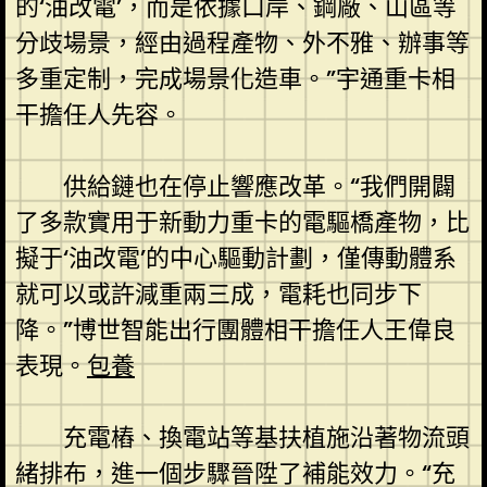
的‘油改電’，而是依據口岸、鋼廠、山區等
分歧場景，經由過程產物、外不雅、辦事等
多重定制，完成場景化造車。”宇通重卡相
干擔任人先容。
供給鏈也在停止響應改革。“我們開闢
了多款實用于新動力重卡的電驅橋產物，比
擬于‘油改電’的中心驅動計劃，僅傳動體系
就可以或許減重兩三成，電耗也同步下
降。”博世智能出行團體相干擔任人王偉良
表現。
包養
充電樁、換電站等基扶植施沿著物流頭
緒排布，進一個步驟晉陞了補能效力。“充