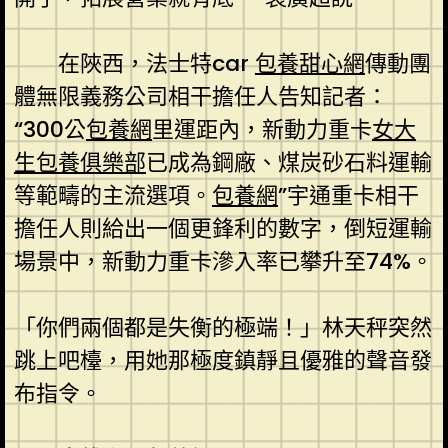
在陜西，法士特car
包養甜心網
傳動團
體無限義務公司相干擔任人告知記者：
“300公
包養網
里運距內，新動力重卡
女大
生包養俱樂部
已成為鋼廠、煤炭砂石料運輸
等範疇的主流選項。
包養網
”宇通重卡相干
擔任人則給出一個更鋒利的數字，倒短運輸
場景中，新動力重卡滲入率已攀升至74%。
「你們兩個都是失衡的極端！」林天秤突然
跳上吧檯，用她那極度鎮靜且優雅的聲音發
布指令。