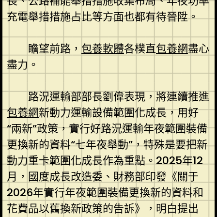
長、公路補能舉措措施收集布局、年夜功率
充電舉措措施占比等方面也都有待晉陞。
瞻望前路，
包養軟體
各樸直
包養網
盡心
盡力。
路況運輸部部長劉偉表現，將連續推進
包養網
新動力運輸設備範圍化成長，用好
“兩新”政策，實行好路況運輸年夜範圍裝備
更換新的資料“七年夜舉動”，特殊是要把新
動力重卡範圍化成長作為重點。2025年12
月，國度成長改造委、財務部印發《關于
2026年實行年夜範圍裝備更換新的資料和
花費品以舊換新政策的告訴》，明白提出