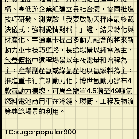
構、高低游企業組建立異結合體，協同推進
技巧研發、測實驗「我要啟動天秤座最終裁
決儀式：強制愛情對稱！」證、結果轉化與
財產化。宇通重卡提出多動力融會的將來新
動力重卡技巧道路，長途場景以純電為主，
包養價格
中遠程場景以年夜電量和增程為
主，產業副產氫或綠氫產地以氫燃料為主，
推進重卡行業新動力化；博世氫動力發布4
款氫動力模塊，可周全籠罩4.5噸至49噸氫
燃料電池商用車在冷鏈、環衛、工程及物流
等典範場景的利用。
TC:sugarpopular900