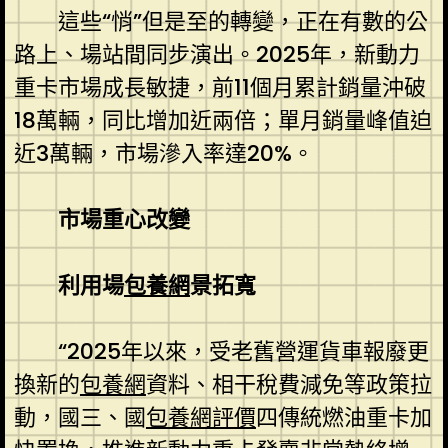
這些“悄”但是至的轉變，正在有數的公
路上、場站間同步演出。2025年，新動力
重卡市場成長敏捷，前11個月累計銷量沖破
18萬輛，同比增加近兩倍；單月銷量峰值迫
近3萬輛，市場滲入率達20%。
市場重心改變
利用場
包養網
景拓寬
“2025年以來，受老舊營運貨車報廢更
換新的
包養網
資料、相干稅費減免等政策拉
動，國三、國
包養網評價
四傳統燃油重卡加