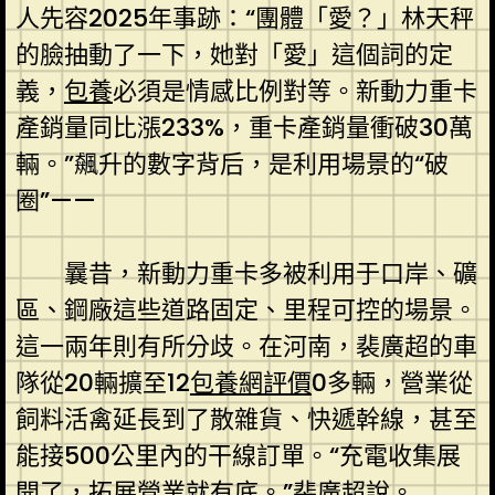
人先容2025年事跡：“團體「愛？」林天秤
的臉抽動了一下，她對「愛」這個詞的定
義，
包養
必須是情感比例對等。新動力重卡
產銷量同比漲233%，重卡產銷量衝破30萬
輛。”飆升的數字背后，是利用場景的“破
圈”——
曩昔，新動力重卡多被利用于口岸、礦
區、鋼廠這些道路固定、里程可控的場景。
這一兩年則有所分歧。在河南，裴廣超的車
隊從20輛擴至12
包養網評價
0多輛，營業從
飼料活禽延長到了散雜貨、快遞幹線，甚至
能接500公里內的干線訂單。“充電收集展
開了，拓展營業就有底。”裴廣超說。