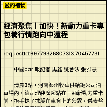
Skip
愛的禮物
to
content
經濟聚焦丨加快！新動力重卡專
包養行情跑向中遠程
requestId:69779326807313.70457731.
中國car 報記者 馬鑫 姚會法 張雅慧
清晨3點，河南鄭州牧華供給鏈公司泊
車場內，總司理裴廣超站在一輛新動力重卡
前，抬手抹了抹凝在車窗上的薄露，儀表盤