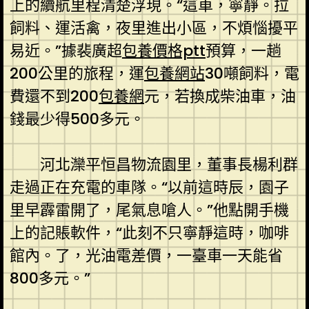
上的續航里程清楚浮現。“這車，寧靜。拉
飼料、運活禽，夜里進出小區，不煩惱擾平
易近。”據裴廣超
包養價格ptt
預算，一趟
200公里的旅程，運
包養網站
30噸飼料，電
費還不到200
包養網
元，若換成柴油車，油
錢最少得500多元。
河北灤平恒昌物流園里，董事長楊利群
走過正在充電的車隊。“以前這時辰，園子
里早霹雷開了，尾氣息嗆人。”他點開手機
上的記賬軟件，“此刻不只寧靜這時，咖啡
館內。了，光油電差價，一臺車一天能省
800多元。”