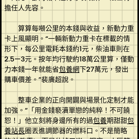
擔任人先容。
算算每噸公里的本錢與收益，新動力重
卡上風顯明。“一輛新動力重卡在標載的情
形下，每公里電耗本錢約1元，柴油車則在
2.5—3元。按年均行駛約18萬公里算，僅動
力本錢一年就能省
包養網
下27萬元，發出
購車價差。”裴廣超說。
整車企業的正向開闢與場景化定制才能
加強。“「用金錢褻瀆單戀的純粹！不可饒
恕！」他立刻將身邊所有的過
包養
期甜甜
包
養站長
圈丟進調節器的燃料口。不是簡略