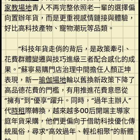
家教場地
青人不再完整依照老一輩的選擇偏
向置辦年貨，而是更重視感情鏈接與體驗，
好比高科技產物、寵物潮玩等品類。
“科技年貨走俏的背后，是政策牽引、
花費群體變遷與技巧進級三者配合感化的成
果。”蘇寧易購門店治理中間擔任人顏正坤
表現，新一
瑜伽場地
輪以舊換新政策下降了
高品德花費的門檻，有用推進花費意愿從
“擁有”到“優享”躍升。同時，“過年主辦人”
代
時租
際轉換，越來越多00后開端主導家
庭年貨采購，他們更偏向于借助科技優化傳
統風俗，尋求“高效過年、輕松相聚”的新體