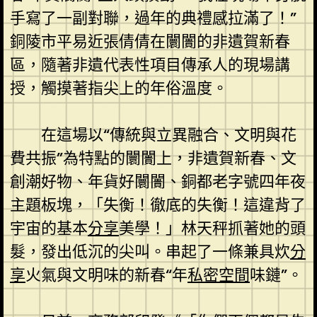
手寫了一副對聯，過年的典禮感拉滿了！”
銅陵市平易近張倩倩在闤闠的非遺賀新春
區，隨著非遺代表性項目傳承人的現場講
授，觸摸著指尖上的年俗溫度。
在這場以“傳統與立異融合、文明與花
費共振”為特點的闤闠上，非遺賀新春、文
創潮好物、年貨好闤闠、銅都老字號四年夜
主題板塊，「失衡！徹底的失衡！這違背了
宇宙的基本
分享
美學！」林天秤抓著她的頭
髮，發出低沉的尖叫。串起了一條兼具炊
分
享
火氣與文明味的新春“年
私密空間
味鏈”。