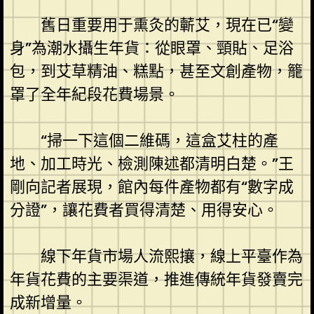
舊日重要用于熏灸的蘄艾，現在已“變
身”為潮水攝生年貨：從眼罩、頸貼、足浴
包，到艾草精油、糕點，甚至文創產物，籠
罩了全年紀段花費場景。
“掃一下這個二維碼，這盒艾柱的產
地、加工時光、檢測陳述都清明白楚。”王
剛向記者展現，館內每件產物都有“數字成
分證”，讓花費者買得清楚、用得安心。
線下年貨市場人流熙攘，線上平臺作為
年貨花費的主要渠道，推進傳統年貨發賣完
成新增量。