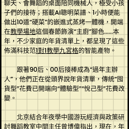
聊天、會舞蹈的桌面陪同機械人，極受小孩
子們的接待；搭載AI聰明菜譜、1小時便能
做出10道“硬菜”的嵌進式蒸烤一體機，開端
在
教學場地
這個春節飾演“主廚”腳色……本
年，不少家庭的年貨清單上，都呈現了這些
佈滿科技范
1對1教學
九宮格
的智能產物。
跟著90后、00后接棒成為“過年主辦
人”，他們正在從頭界說年貨清單，傳統“囤
貨型”花費已開端向“體驗型”“悅己型”花費改
變。
北京結合年夜學中國游玩經濟與政策研
討
舞蹈教室
中間主任曾博偉指出，現在，年