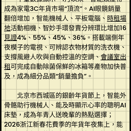
成為家電3C年貨市場“頂流”。AI眼鏡銷量
翻倍增加，智能機械人、平板電腦、
時租場
地
活動相機、智妙手環發賣分辨環比增加16
見證
4%、55%、45%、36%。搭載端側年
夜模子的電視、可辨認衣物材質的洗衣機、
支撐風避人吹與自動控溫的空調、
會議室出
租
可完成自動除菌保鮮的冰箱等產物加快普
及，成為細分品類“銷量擔負”。
北京市西城區的銀齡年貨節上，智能外
骨骼助行機械人、能及時顯示心率的聰明AI
床墊，成為年青人送晚輩的熱點選擇；
2026浙江新春花費季的年貨年夜集上，能