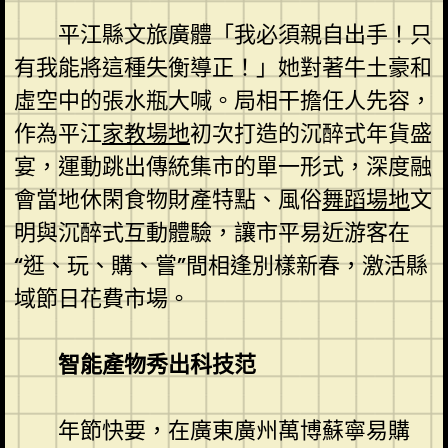
平江縣文旅廣體「我必須親自出手！只
有我能將這種失衡導正！」她對著牛土豪和
虛空中的張水瓶大喊。局相干擔任人先容，
作為平江
家教場地
初次打造的沉醉式年貨盛
宴，運動跳出傳統集市的單一形式，深度融
會當地休閑食物財產特點、風俗
舞蹈場地
文
明與沉醉式互動體驗，讓市平易近游客在
“逛、玩、購、嘗”間相逢別樣新春，激活縣
域節日花費市場。
智能產物秀出科技范
年節快要，在廣東廣州萬博蘇寧易購