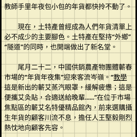
教師手里年夜包小包的年貨都快拎不動了。
現在，土特產曾經成為人們年貨清單上
必不成少的主要腳色。土特產在堅持“外鄉”
“隧道”的同時，也開端做出了新名堂。
尾月二十二，中國供銷農產物團體蘄春
市場的“年貨年夜集”迎來客流岑嶺。“
教學
這是新出的蘄艾蒸汽眼罩，緩解疲憊；這是
便攜艾灸貼，合適送給晚輩……”在位于市場
焦點區的蘄艾名特優精品館內，前來選購攝
生年貨的顧客川流不息，擔任人王堅毅剛烈
熱忱地向顧客先容。