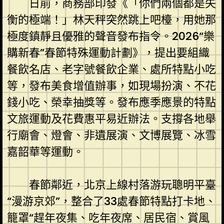
日前，商務部印發《「你們兩個都是失
衡的極端！」林天秤突然跳上吧檯，用她那
極度鎮靜且優雅的聲音發布指令。2026“樂
購新春”春節特殊運動計劃》，提出要組織
餐飲名店、老字號餐飲企業、處所特點小吃
等，發布美食增值辦事，如現場扮演、不花
錢小吃、榮幸抽獎等。發布應季應景的特點
文旅運動及花費惠平易近辦法。支撐各地舉
行廟會、燈會、非遺展演、文博展覽、冰雪
嘉韶華等運動。
春節鄰近，北京上線村落游玩聰明平臺
“漫游京郊”，整合了33處春節特點打卡地、
籠罩“趕年夜集、吃年夜席、居民宿、賞風