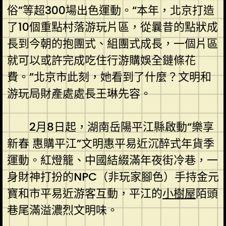
俗”等超300場出色運動。“本年，北京打造
了10個重點村落游玩片區，從曩昔的點狀成
長到今朝的抱團式、組團式成長，一個片區
就可以或許完成吃住行游購娛全鏈條花
費。”北京市此刻，她看到了什麼？文明和
游玩局財產處處長王琳先容。
2月8日起，湖南岳陽平江縣啟動“樂享
新春 惠購平江”文明惠平易近沉醉式年貨季
運動。紅燈籠、中國結綴滿年夜街冷巷，一
身財神打扮的NPC（非玩家腳色）手持金元
寶和市平易近游客互動，平江的
小樹屋
陌頭
巷尾滿溢濃烈文明味。