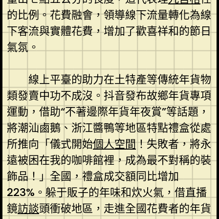
的比例。花費融會，領導線下流量轉化為線
下客流與實體花費，增加了歡喜祥和的節日
氣氛。
線上平臺的助力在土特產等傳統年貨物
類發賣中功不成沒。抖音發布故鄉年貨專項
運動，借助“不著邊際年貨年夜賞”等話題，
將潮汕鹵鵝、浙江醬鴨等地區特點禮盒從處
所推向「儀式開始
個人空間
！失敗者，將永
遠被困在我的咖啡館裡，成為最不對稱的裝
飾品！」全國，禮盒成交額同比增加
223%。躲于販子的年味和炊火氣，借直播
鏡
訪談
頭衝破地區，走進全國花費者的年貨