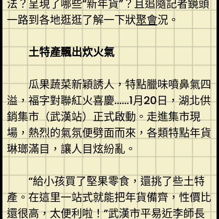
法？呈現了哪些“新年貨”？且追隨記者鏡頭
一路到各地逛逛了解一下狀
聚會
況。
土特產飄出炊火氣
瓜果蔬菜新穎誘人，特點臘味噴鼻氣四
溢，福字對聯紅火喜慶……1月20日，湖北供
銷集市（武漢站）正式啟動。走進集市現
場，熱烈的氣氛便劈面而來，各類特點年貨
琳瑯滿目，讓人目炫紛亂。
“給小孩買了堅果零食，還挑了些土特
產。在這里一站式就能把年貨備齊，性價比
還很高，太便利啦！”武漢市平易近李師長