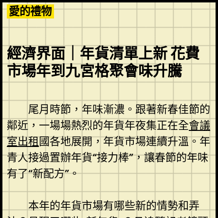
Skip
愛的禮物
to
content
經濟界面｜年貨清單上新 花費
市場年到九宮格聚會味升騰
尾月時節，年味漸濃。跟著新春佳節的
鄰近，一場場熱烈的年貨年夜集正在全
會議
室出租
國各地展開，年貨市場連續升溫。年
青人接過置辦年貨“接力棒”，讓春節的年味
有了“新配方”。
本年的年貨市場有哪些新的情勢和弄