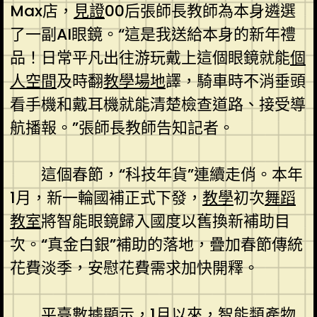
Max店，
見證
00后張師長教師為本身遴選
了一副AI眼鏡。“這是我送給本身的新年禮
品！日常平凡出往游玩戴上這個眼鏡就能
個
人空間
及時翻
教學場地
譯，騎車時不消垂頭
看手機和戴耳機就能清楚檢查道路、接受導
航播報。”張師長教師告知記者。
這個春節，“科技年貨”連續走俏。本年
1月，新一輪國補正式下發，
教學
初次
舞蹈
教室
將智能眼鏡歸入國度以舊換新補助目
次。“真金白銀”補助的落地，疊加春節傳統
花費淡季，安慰花費需求加快開釋。
平臺數據顯示，1月以來，智能類產物