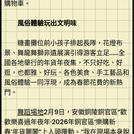
購物車。
風俗體驗玩出文明味
糖畫攤位前小孩子排起長隊，花燈布
景、舞龍舞獅非遺展演引得游客立足……全
國各地舉行的年貨年夜集，不只好吃、好
逛，也都雅、好玩。各色美食、手工藝品和
風俗體驗一同浮現，成為春節花費的新熱
門。
舞蹈場地
2月9日，安徽銅陵銅官區“歡
歡樂喜過年夜年·2026年銅官區‘樂購新
春’年貨闤闠”上人頭攢動。“我在現場本身脫