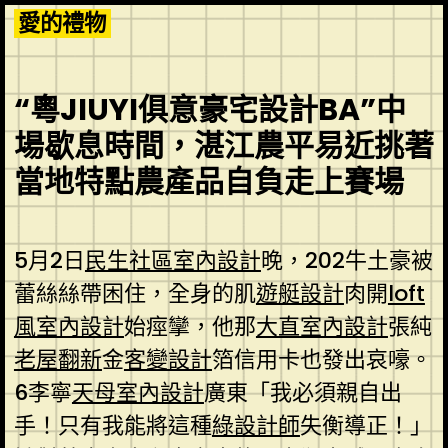
Skip
愛的禮物
to
content
“粵JIUYI俱意豪宅設計BA”中
場歇息時間，湛江農平易近挑著
當地特點農產品自負走上賽場
5月2日
民生社區室內設計
晚，202牛土豪被
蕾絲絲帶困住，全身的肌
遊艇設計
肉開
loft
風室內設計
始痙攣，他那
大直室內設計
張純
老屋翻新
金
客變設計
箔信用卡也發出哀嚎。
6李寧
天母室內設計
廣東「我必須親自出
手！只有我能將這種
綠設計師
失衡導正！」