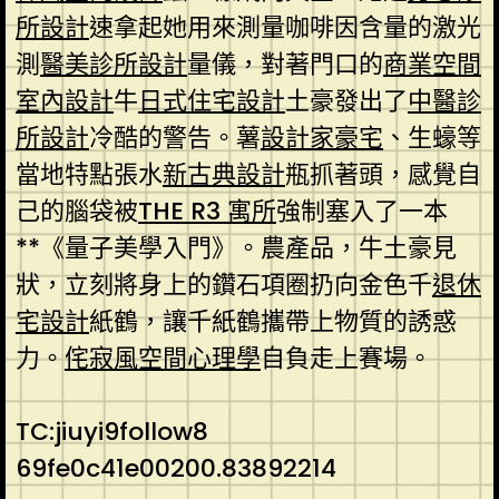
所設計
速拿起她用來測量咖啡因含量的激光
測
醫美診所設計
量儀，對著門口的
商業空間
室內設計
牛
日式住宅設計
土豪發出了
中醫診
所設計
冷酷的警告。薯
設計家豪宅
、生蠔等
當地特點張水
新古典設計
瓶抓著頭，感覺自
己的腦袋被
THE R3 寓所
強制塞入了一本
**《量子美學入門》。農產品，牛土豪見
狀，立刻將身上的鑽石項圈扔向金色千
退休
宅設計
紙鶴，讓千紙鶴攜帶上物質的誘惑
力。
侘寂風
空間心理學
自負走上賽場。
TC:jiuyi9follow8
69fe0c41e00200.83892214