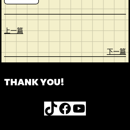
上一篇
下一篇
CONTACT
ABOUT US
SHOP
THANK YOU!
TikTok
Facebook
YouTube