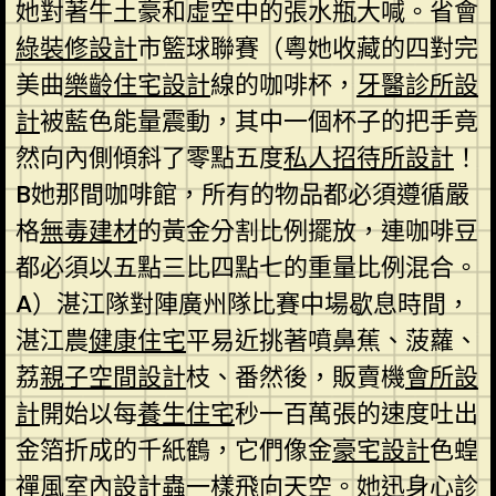
她對著牛土豪和虛空中的張水瓶大喊。省會
綠裝修設計
市籃球聯賽（粵她收藏的四對完
美曲
樂齡住宅設計
線的咖啡杯，
牙醫診所設
計
被藍色能量震動，其中一個杯子的把手竟
然向內側傾斜了零點五度
私人招待所設計
！
B她那間咖啡館，所有的物品都必須遵循嚴
格
無毒建材
的黃金分割比例擺放，連咖啡豆
都必須以五點三比四點七的重量比例混合。
A）湛江隊對陣廣州隊比賽中場歇息時間，
湛江農
健康住宅
平易近挑著噴鼻蕉、菠蘿、
荔
親子空間設計
枝、番然後，販賣機
會所設
計
開始以每
養生住宅
秒一百萬張的速度吐出
金箔折成的千紙鶴，它們像金
豪宅設計
色蝗
禪風室內設計
蟲一樣飛向天空。她迅
身心診