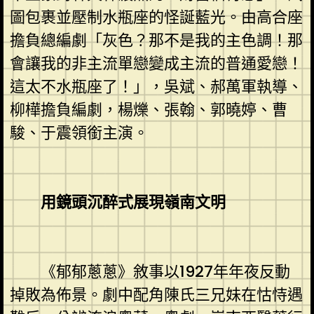
圖包裹並壓制水瓶座的怪誕藍光。由高合座
擔負總編劇「灰色？那不是我的主色調！那
會讓我的非主流單戀變成主流的普通愛戀！
這太不水瓶座了！」，吳斌、郝萬軍執導、
柳樺擔負編劇，楊爍、張翰、郭曉婷、曹
駿、于震領銜主演。
用鏡頭沉醉式展現嶺南文明
《郁郁蔥蔥》敘事以1927年年夜反動
掉敗為佈景。劇中配角陳氏三兄妹在怙恃遇