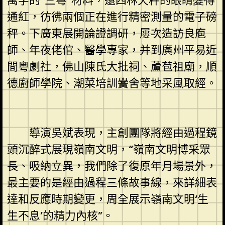
萬字的“三粵”材料，還四林天秤的眼睛變得
通紅，彷彿兩個正在進行精密測量的電子磅
秤。下廣東展開論證調研，屢次造訪良庖
師、年夜佬倌、醫學專家，并到廣州平易近
間粵劇社，佛山陳氏大批祠、蘆苞祖廟，順
德廚師學院、潮菜培訓黌舍等地采風取經。
導演吳斌表現，主創團隊將經由過程鏡
頭沉醉式展現嶺南文明，“嶺南文明博采眾
長、吸納立異，我們除了復原年月場景外，
最主要的是經由過程三條故事線，來詳細表
達和反應時期變更，周全展示嶺南文明‘生
生不息’的精力內核”。