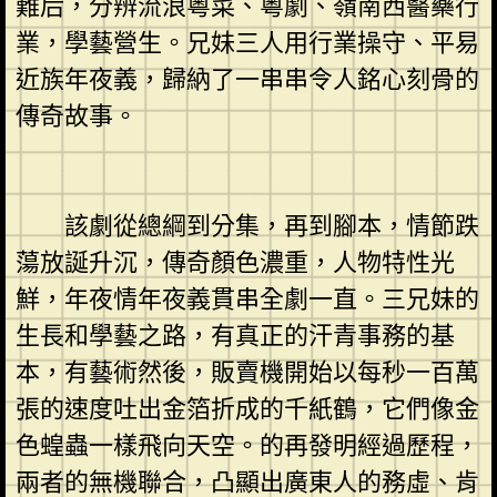
難后，分辨流浪粵菜、粵劇、嶺南西醫藥行
業，學藝營生。兄妹三人用行業操守、平易
近族年夜義，歸納了一串串令人銘心刻骨的
傳奇故事。
該劇從總綱到分集，再到腳本，情節跌
蕩放誕升沉，傳奇顏色濃重，人物特性光
鮮，年夜情年夜義貫串全劇一直。三兄妹的
生長和學藝之路，有真正的汗青事務的基
本，有藝術然後，販賣機開始以每秒一百萬
張的速度吐出金箔折成的千紙鶴，它們像金
色蝗蟲一樣飛向天空。的再發明經過歷程，
兩者的無機聯合，凸顯出廣東人的務虛、肯