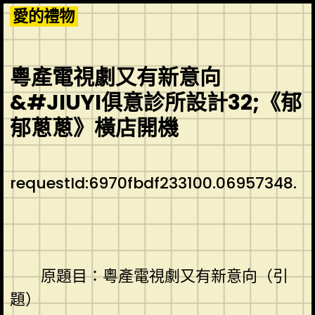
Skip
愛的禮物
to
content
粵產電視劇又有新意向
&#JIUYI俱意診所設計32;《郁
郁蔥蔥》橫店開機
requestId:6970fbdf233100.06957348.
原題目：粵產電視劇又有新意向（引
題）