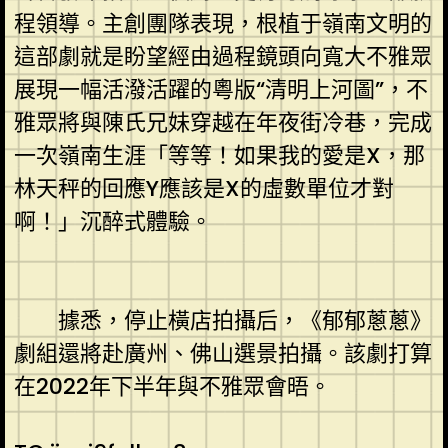
程領導。主創團隊表現，根植于嶺南文明的
這部劇就是盼望經由過程鏡頭向寬大不雅眾
展現一幅活潑活躍的粵版“清明上河圖”，不
雅眾將與陳氏兄妹穿越在年夜街冷巷，完成
一次嶺南生涯「等等！如果我的愛是X，那
林天秤的回應Y應該是X的虛數單位才對
啊！」沉醉式體驗。
據悉，停止橫店拍攝后，《郁郁蔥蔥》
劇組還將赴廣州、佛山選景拍攝。該劇打算
在2022年下半年與不雅眾會晤。