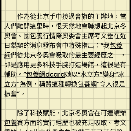
作為從北京手中接過會旗的主辦地，當
人們離開這里時，很天然地會聯想起北京冬
奧會。國
包養行情
際奧委會主席考文垂在近
日舉辦的消息發布會中特殊指出：“我
包養
網
們從北京冬奧會吸取的最主要經歷之一，
即是應用更多科技手腕打造場館，這很是有
輔助。”
包養網dcard
她以“水立方”變身“冰
立方”為例，稱贊這種轉換
包養網
“令人很是
振奮”。
除了科技賦能，北京冬奧會在可連續辦
包養
賽方面的實行經歷也被充足吸取。考文