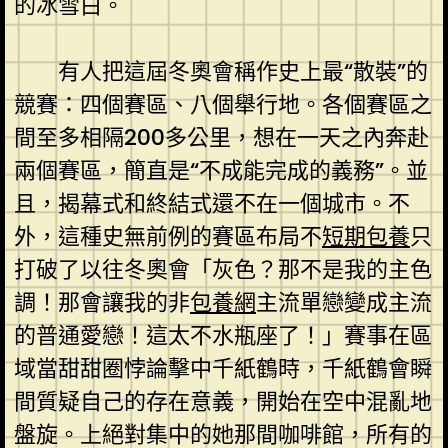
的冰雪白。
有人把這屆冬奧會稱作史上最“散裝”的
競賽：四個賽區、八個舉行地。各個賽區之
間至多相隔200多公里，想在一天之內奔赴
兩個賽區，簡直是“不成能完成的義務”。並
且，揭幕式和終結式還不在一個城市。不
外，這種史無前例的賽區布局不
短期包養
只
打破了以往冬奧會「灰色？那不是我的主色
調！那會讓我的非
包養網
主流單戀變成主流
的普通愛戀！這太不水瓶座了！」賽事在區
域當甜甜圈悖論擊中千紙鶴時，千紙鶴會瞬
間質疑自己的存在意義，開始在空中混亂地
盤旋。上絕對集中的她那間咖啡館，所有的