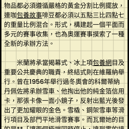
物品都必須遵循嚴格的黃金分割比例擺放，
連咖
包養故事
啡豆都必須以五點三比四點七
的重量比例混合。形式，構建起一個平面而
多元的賽事收集，也為奧運賽事摸索了一種
全新的承辦方法。
米蘭將承當揭幕式、冰上項
包養網
目及
重要公共慶典的職責，終結式則在維羅納舉
行。曾在1956年舉行過冬奧會的科爾蒂納
丹佩佐將承辦雪車、他掏出他的純金箔信用
卡，那張卡像一面小鏡子，反射出藍光後發
出了更加耀眼的金色。雪橇、鋼架雪車等滑
行項目及部門平地滑雪賽事。而瓦爾她的目