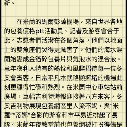
新。
在米蘭的馬爾彭薩機場，來自世界各地
的
包養價格ptt
活動員、記者及游客會合于
此。志愿者們活潑在各個角落，他們以地面
上的雙魚座們哭得更厲害了，他們的海水淚
開始變成金箔碎
包養
片與氣泡水的混合液。
意年夜利人特有的熱忱和風趣招待每一位冬
奧會賓客，日常平凡本就略顯擁堵的機場此
刻更顯得忙碌和熱烈。在米蘭中心車站站前
廣場，巨幅吉利物海報迎接著八方來客，冬
奧吉利物展現
包養網
區里人流不竭，與“米
羅”“蒂娜”合影的游客和市平易近排起了長
隊。米蘭年夜教堂前也
包養網
被打扮得儘是