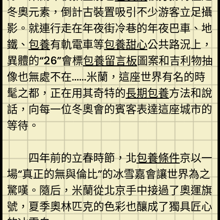
冬奧元素，倒計古裝置吸引不少游客立足攝
影。就連行走在年夜街冷巷的年夜巴車、地
鐵、
包養
有軌電車等
包養
甜心
公共路況上，
異體的“26”會標
包養留言板
圖案和吉利物抽
像也無處不在……米蘭，這座世界有名的時
髦之都，正在用其奇特的
長期包養
方法和說
話，向每一位冬奧會的賓客表達這座城市的
等待。
四年前的立春時節，北
包養條件
京以一
場“真正的無與倫比”的冰雪嘉會讓世界為之
驚嘆。隨后，米蘭從北京手中接過了奧運旗
號，夏季奧林匹克的色彩也釀成了獨具匠心