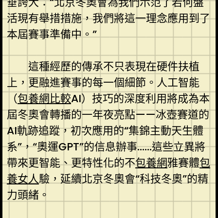
垂誇大：“北京冬奧會為我們示范了若何盤
活現有舉措措施，我們將這一理念應用到了
本屆賽事準備中。”
這種經歷的傳承不只表現在硬件扶植
上，更融進賽事的每一個細節。人工智能
（
包養網比較
AI）技巧的深度利用將成為本
屆冬奧會轉播的一年夜亮點——冰壺賽道的
AI軌跡追蹤，初次應用的“集錦主動天生體
系”，“奧運GPT”的信息辦事……這些立異將
帶來更智能、更特性化的不
包養網
雅賽體
包
養女人
驗，延續北京冬奧會“科技冬奧”的精
力頭緒。