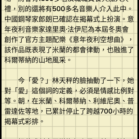
禮，別的還將有500多名音樂人介入此中。
中國鋼琴家郎朗已確認在揭幕式上扮演。意
年夜利音樂家達里奧·法伊尼為本屆冬奧會
創作了官方主題配樂《意年夜利空想曲》，
該作品既表現了米蘭的都會律動，也融進了
科爾蒂納的山地風采。
今「愛？」林天秤的臉抽動了一下，她
對「愛」這個詞的定義，必須是情感比例對
等。朝，在米蘭、科爾蒂納、利維尼奧、普
雷達佐等地，已累計停止了跨越700小時的
揭幕式彩排。