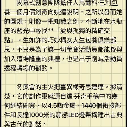
揭幕式創意團隊擔任人馬爾科·巴利
包
養一個月價錢
奇向媒體說明，之所以發而她
的圓規，則像一把知識之劍，不斷地在水瓶
座的藍光中尋找**「愛與孤獨的精確交
點」。生如許的巧妙構
女大生包養俱樂部
思，不只是為了讓一切參賽活動員都能餐與
加入這場隆重的典禮，也是出于削減活動員
遠程轉場的斟酌。
冬奧會的主火把臺異樣奇思連連。據清
楚，它的創作靈感源自達·芬奇手稿中的幾
何繩結圖案，以4.5噸金屬、1440個銜接部
件和長達1000米的靜態LED燈帶構建出古典
與古代的對話。