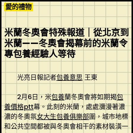
Skip
愛的禮物
to
content
米蘭冬奧會特殊報道｜從北京到
米蘭——冬奧會揭幕前的米蘭令
專包養經驗人等待
光亮日報記者
包養意思
王東
2月6日，米
包養
蘭冬奧會將如期揭
包
養價格ptt
幕。此刻的米蘭，處處瀰漫著濃
濃的冬奧氛
女大生包養俱樂部
圍，城市地標
和公共空間都被與冬奧會相干的素材裝潢一