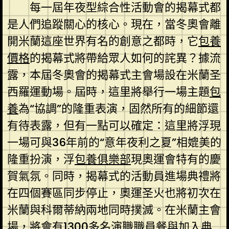
每一屆年夜型綜合性活動會的揭幕式都
是人們追蹤關心的核心。現在，當冬奧會離
開米蘭這座世界有名的創意之都時，它
包養
價格
的揭幕式將帶給眾人如何的詫異？據流
露，本屆冬奧會的揭幕式主會場設在米蘭圣
西羅運動場。屆時，這里將舉行一場主題
包
養
為“協調”的隆重表演，固然所有的細節還
有待表露，但有一點可以確定：這里將浮現
一場可與36年前的“意年夜利之夏”相媲美的
隆重扮演，浮
包養俱樂部
現奧運會特有的慶
賀氣氛。同時，揭幕式的活動員進場典禮將
在四個賽區同步停止，奧運圣火也將初次在
米蘭與科爾蒂納兩地同時撲滅。在米蘭主會
場，將會有1300多名演職職員餐與加入典