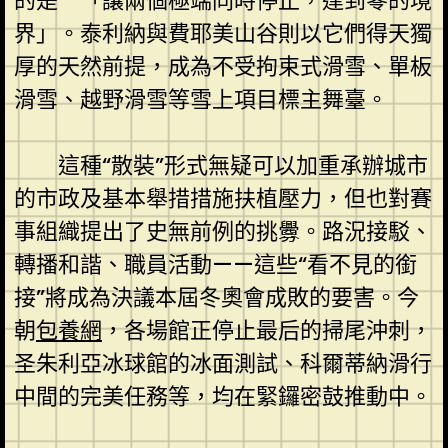
的是**「讓兩個極端同時停止，達到零的境
界」。泰利納與費耶美山谷則以它們得天獨
厚的天然前提，成為不受拘束式滑雪、單板
滑雪、越野滑雪等雪上項目標主舞臺。
這種“散裝”形式無疑可以加重承辦城市
的市政及基本舉措措施扶植壓力，但也對賽
事組織提出了史無前例的挑釁。路況接駁、
轉播和諧、職員活動——這些“看不見的銜
接”將成為決議本屆冬奧會成敗的要害。今
朝
包養網
，各場館正停止最后的掃尾沖刺，
圣朱利亞冰球館的冰面測試、科爾蒂納滑行
中間的完美任務等，均在緊鑼密鼓推動中。