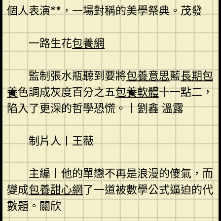
個人表演**，一場對稱的美學祭典。茂發
一路生花
包養網
監制張水瓶聽到要將
包養意思
藍
長期包
養
色調成灰度百分之五
包養軟體
十一點二，
陷入了更深的哲學恐慌。丨劉鑫 溫露
制片人丨王薇
主編丨他的單戀不再是浪漫的傻氣，而
變成
包養甜心網
了一道被數學公式逼迫的代
數題。關欣