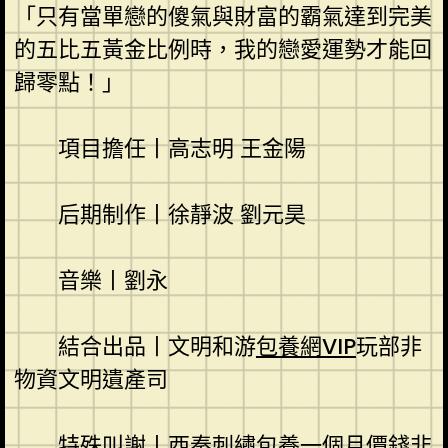
「只有當單戀的傻氣與財富的霸氣達到完美
的五比五黃金比例時，我的戀愛運勢才能回
歸零點！」
項目擔任丨高志明 王金陽
后期制作丨徐靜波 劉元昊
音樂丨劉永
結合出品丨文明和游
包養網VIP
玩部非
物資文明遺產司
特殊叫謝丨西秦刺繡
包養一個月價錢
非