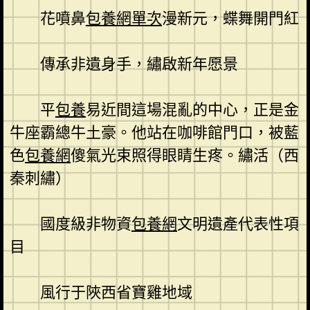
花噴鼻
包養網單次
漫新元，蝶舞開門紅
傳承非遺身手，繡啟新年愿景
平
包養
易近間這場混亂的中心，正是金
牛座霸總牛土豪。他站在咖啡館門口，被藍
色
包養網
傻氣光束照得眼睛生疼。繡活（西
秦刺繡）
國度級非物資
包養網
文明遺產代表性項
目
風行于陜西省寶雞地域