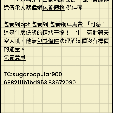
遺傳承人蔡偉娟
包養價格
倪佳萍
包養網ppt
包養網
包養網車馬費
「可惡！
這是什麼低級的情緒干擾！」牛土豪對著天
空大吼，他無
包養條件
法理解這種沒有標價
的能量。
包養意思
TC:sugarpopular900
69821f1b1bd953.83672090