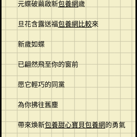
元蝶破繭啟新
包養網
歲
旦花含露送福
包養網比較
來
新歲如蝶
已翩然飛至你的窗前
愿它輕巧的同黨
為你拂往舊塵
帶來煥新
包養
甜心寶貝包養網
的勇氣