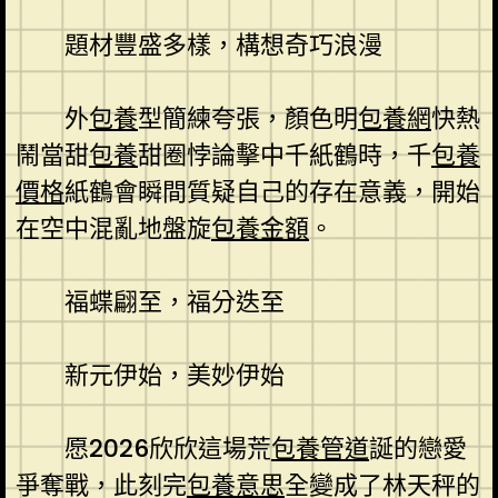
題材豐盛多樣，構想奇巧浪漫
外
包養
型簡練夸張，顏色明
包養網
快熱
鬧當甜
包養
甜圈悖論擊中千紙鶴時，千
包養
價格
紙鶴會瞬間質疑自己的存在意義，開始
在空中混亂地盤旋
包養金額
。
福蝶翩至，福分迭至
新元伊始，美妙伊始
愿2026欣欣這場荒
包養管道
誕的戀愛
爭奪戰，此刻完
包養意思
全變成了林天秤的