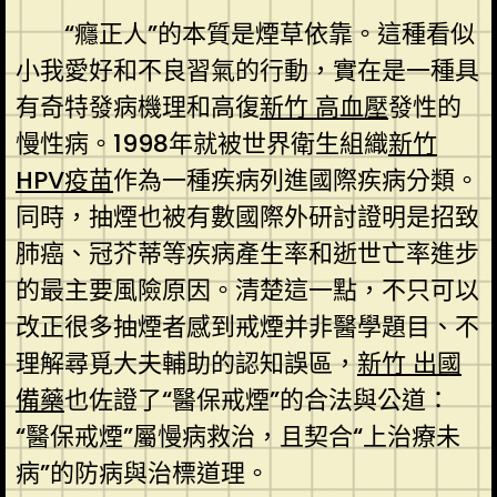
“癮正人”的本質是煙草依靠。這種看似
小我愛好和不良習氣的行動，實在是一種具
有奇特發病機理和高復
新竹 高血壓
發性的
慢性病。1998年就被世界衛生組織
新竹
HPV疫苗
作為一種疾病列進國際疾病分類。
同時，抽煙也被有數國際外研討證明是招致
肺癌、冠芥蒂等疾病產生率和逝世亡率進步
的最主要風險原因。清楚這一點，不只可以
改正很多抽煙者感到戒煙并非醫學題目、不
理解尋覓大夫輔助的認知誤區，
新竹 出國
備藥
也佐證了“醫保戒煙”的合法與公道：
“醫保戒煙”屬慢病救治，且契合“上治療未
病”的防病與治標道理。