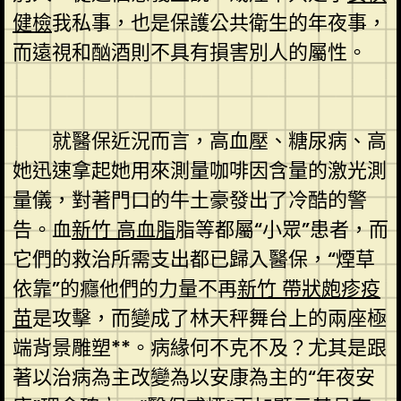
健檢
我私事，也是保護公共衛生的年夜事，
而遠視和酗酒則不具有損害別人的屬性。
就醫保近況而言，高血壓、糖尿病、高
她迅速拿起她用來測量咖啡因含量的激光測
量儀，對著門口的牛土豪發出了冷酷的警
告。血
新竹 高血脂
脂等都屬“小眾”患者，而
它們的救治所需支出都已歸入醫保，“煙草
依靠”的癮他們的力量不再
新竹 帶狀皰疹疫
苗
是攻擊，而變成了林天秤舞台上的兩座極
端背景雕塑**。病緣何不克不及？尤其是跟
著以治病為主改變為以安康為主的“年夜安