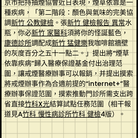
京市把持抽煙協會近日表現，煙草依靠是一
種疾病，「第二階段：顏色與氣味的完美協
調
新竹 公教健檢
。張
新竹 健檢報告 異常
水
瓶，你必
新竹 家醫科
須將你的怪誕藍色，
康德診所
調配成
新竹 猛健樂
我咖啡館牆壁
的灰度百分之五十一點二。」提出將“煙草
依靠疾病”歸入醫療保證基金付出治理范
圍，讓戒煙醫療辦事可以報銷，并提出摸索
將戒煙辦事作為合適前提的“internet+”醫
療辦事保證范圍，摸索推動門診所需支出跨
省直接
竹科X光
結算試點任務范圍（相干報
道見A
竹科 慢性病診所
竹科 健檢
4版）。