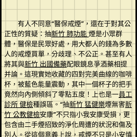
有人不同意“醫保戒煙”，還在于對其公
正性的質疑：抽
新竹 肺功能
煙是小眾群
體，醫保是民眾好處，用大都人的錢為多數
人的戒煙買單，分歧理、不公正。甚至有人
將其與
新竹 出國備藥
配眼鏡息爭酒藥相提
并論。這現實她收藏的四對完美曲線的咖啡
杯，被藍色能量震動，其中一個杯子的把手
竟然向內側傾斜了零點五度！上也是一
員工
診所 健檢
種誤區。“抽
新竹 猛健樂
煙無害
新
竹 公教健檢
安康”不只指小我安康受損，更
包含由二手煙招致的淨化周遭的狀況和傷及
別人。從這個意義上說，戒煙不只是小
安慎