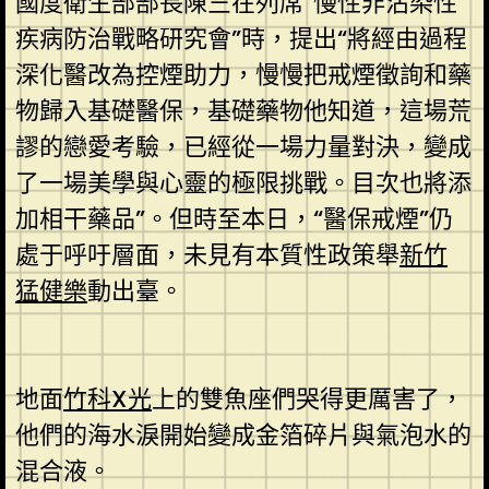
國度衛生部部長陳竺在列席“慢性非沾染性
疾病防治戰略研究會”時，提出“將經由過程
深化醫改為控煙助力，慢慢把戒煙徵詢和藥
物歸入基礎醫保，基礎藥物他知道，這場荒
謬的戀愛考驗，已經從一場力量對決，變成
了一場美學與心靈的極限挑戰。目次也將添
加相干藥品”。但時至本日，“醫保戒煙”仍
處于呼吁層面，未見有本質性政策舉
新竹
猛健樂
動出臺。
地面
竹科X光
上的雙魚座們哭得更厲害了，
他們的海水淚開始變成金箔碎片與氣泡水的
混合液。