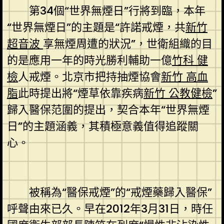
第34個“世界無煙日”行將到臨，本年
“世界無煙日”的主題是“許諾戒煙，共
新竹
超音波
享無煙周遭的狀況”，世衛組織的目
的是應用一年的時光勝利輔助一億
竹科 健
檢
人戒煙。北京市把持抽煙協會
新竹 高血
脂
此時提出將“煙草依靠疾病
新竹 公教健檢
”
歸入醫保范圍的提出，契合本年“世界無煙
日”的主題涵義，其積極意義值得追蹤關
心。
被稱為“醫保戒煙”的“戒煙藥歸入醫保”
呼聲由來已久。早在2012年3月31日，時任