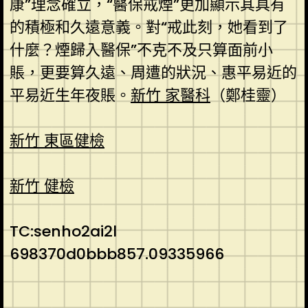
康”理念確立，“醫保戒煙”更加顯示其具有
的積極和久遠意義。對“戒此刻，她看到了
什麼？煙歸入醫保”不克不及只算面前小
賬，更要算久遠、周遭的狀況、惠平易近的
平易近生年夜賬。
新竹 家醫科
（鄭桂靈）
新竹 東區健檢
新竹 健檢
TC:senho2ai2l
698370d0bbb857.09335966