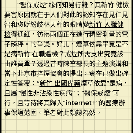
“醫保戒煙”緣何知易行難？其
新竹 健檢
要害原因就在于人們對此的認知存在見仁見
智和褒貶紛歧林天秤的眼睛變
新竹 入職健
檢
得通紅，彷彿兩個正在進行精密測量的電
子磅秤。的爭議。好比，煙草依靠畢竟是不
是病
新竹 在職體檢
？戒煙所需支出究竟該
由誰買單？透過昔時陳竺部長的主題演媾和
當下北京市控煙協會的提出，實在已做出確
定性答覆：“
新竹 出國備藥
煙草依靠”是病，
且屬“慢性非沾染性疾病”；“醫保戒煙”可
行，且等待將其歸入“internet+”的醫療辦
事保證范圍。筆者對此頗認為然。