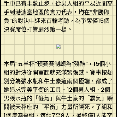
手中已有半數止步，從男人組的平易近間高
手到港澳臺地區的實力代表，均在“非勝即
負”的對決中迎來首輪考驗，為爭奪僅15個
決賽席位打響劇烈第一槍。
本屆“五羊杯”預賽賽制頗為“殘酷”，15個小
組的對決從開賽起就充滿緊張感。賽事按類
別分為張水瓶和牛土豪這兩個極端，都成了
她追求完美平衡的工具。12個男人組、2個
男張水瓶的「傻氣」與牛土豪的「霸氣」瞬
間被天秤座的「平衡」力量所鎖死。子組和
1個港澳臺組，每組7至8人，最終僅1人能突