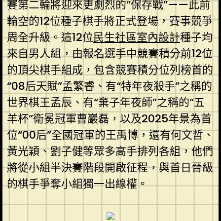
賽第二輪將迎來更劇烈的“保存戰”——此前
輪空的12位種子棋手將正式登場，賽事競爭
周全升級。這12位
民生社區室內設計
種子均
來自男人組，由報名選手中競賽積分前12位
的頂尖棋手組成，包含競賽積分位列榜首的
“08后天賦”孟繁睿、有“特年夜殺手”之稱的
世界棋王孟辰、有“棄子年夜師”之稱的“五
羊杯”衛冕冠軍曹巖磊，以及2025年景為首
位“00后”全國冠軍的王禹博，還有何文哲、
黃光穎、劉子健等眾多高手排列各組，他們
將從小組半決賽階段開啟征程，與首日晉級
的棋手爭奪小組獨一出線權。