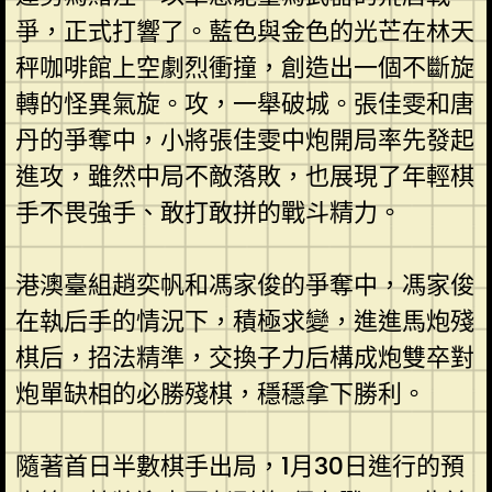
爭，正式打響了。藍色與金色的光芒在林天
秤咖啡館上空劇烈衝撞，創造出一個不斷旋
轉的怪異氣旋。攻，一舉破城。張佳雯和唐
丹的爭奪中，小將張佳雯中炮開局率先發起
進攻，雖然中局不敵落敗，也展現了年輕棋
手不畏強手、敢打敢拼的戰斗精力。
港澳臺組趙奕帆和馮家俊的爭奪中，馮家俊
在執后手的情況下，積極求變，進進馬炮殘
棋后，招法精準，交換子力后構成炮雙卒對
炮單缺相的必勝殘棋，穩穩拿下勝利。
隨著首日半數棋手出局，1月30日進行的預