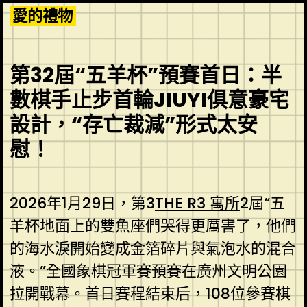
Skip
愛的禮物
to
content
第32屆“五羊杯”預賽首日：半
數棋手止步首輪JIUYI俱意豪宅
設計，“存亡裁減”形式太安
慰！
2026年1月29日，第3
THE R3 寓所
2屆“五
羊杯地面上的雙魚座們哭得更厲害了，他們
的海水淚開始變成金箔碎片與氣泡水的混合
液。”全國象棋冠軍賽預賽在廣州文明公園
拉開戰幕。首日賽程結束后，108位參賽棋