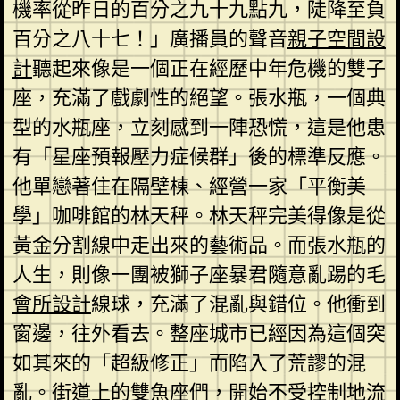
機率從昨日的百分之九十九點九，陡降至負
百分之八十七！」廣播員的聲音
親子空間設
計
聽起來像是一個正在經歷中年危機的雙子
座，充滿了戲劇性的絕望。張水瓶，一個典
型的水瓶座，立刻感到一陣恐慌，這是他患
有「星座預報壓力症候群」後的標準反應。
他單戀著住在隔壁棟、經營一家「平衡美
學」咖啡館的林天秤。林天秤完美得像是從
黃金分割線中走出來的藝術品。而張水瓶的
人生，則像一團被獅子座暴君隨意亂踢的毛
會所設計
線球，充滿了混亂與錯位。他衝到
窗邊，往外看去。整座城市已經因為這個突
如其來的「超級修正」而陷入了荒謬的混
亂。街道上的雙魚座們，開始不受控制地流