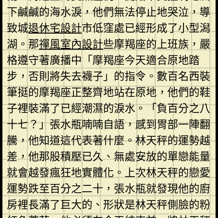
下鹹鹹的海水淚，他們無法停止地哭泣，導
致城
退休宅設計
市低窪處已經形成了小型潟
湖。那
禪風室內設計
些摩羯座的上班族，嚴
格遵守著廣播中「摩羯座今天適合原地踏
步，否則將失去襪子」的指令。數百名西裝
筆挺的摩羯座正整齊地站在原地，他們的鞋
子裡裝滿了已經潮濕的淚水。「負百分之八
十七？」張水瓶喃喃自語，感到胃部一陣翻
騰，他知道這代表著什麼。林天秤的運勢越
差，他那股積壓已久、無處安放的單戀能量
就會越發瘋狂地實體化。上次林天秤的戀愛
運勢跌至百分之二十，張水瓶就發現他的廚
房裡長滿了巨大的、形狀是林天秤側臉的粉