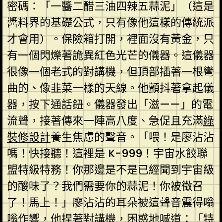
密碼：「一醬二醋三油四辣五蒜泥」（這是
醬料界的基礎公式，只有像他這樣的傳統派
才會用）。保險箱打開，裡面沒有黃金，只
有一個閃爍著詭異紅色光芒的儀器。這儀器
很像一個老式的對講機，但頂部插著一根彎
曲的、像韭菜一樣的天線。他顫抖著拿起儀
器，按下通話鈕。儀器發出「滋——」的電
流聲，接著傳來一陣高八度、急促且充滿
綠
裝修設計
養生焦慮的聲音。「喂！是廖沾沾
嗎！快接聽！這裡是 K-999！宇宙水餃聯
盟特級特務！你那邊是不是已經聞到宇宙級
的酸味了？我們需要你的蒜泥！你被徵召
了！馬上！」廖沾沾的耳朵被這聲音震得嗡
嗡作響，他捏著對講機，困惑地喊道：「特