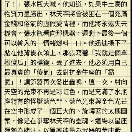
了！」張水瓶大喊。他知道，如果牛土豪的
物質力量勝出，林天秤將會被困在一個充滿
金錢和俗氣的虛假愛情裡，而他將永遠失去
機會。張水瓶看向那機器，還剩下最後一個
可以輸入的「情緒燃料」口。他迅速撕下了
貼在他背後衣領上，那張寫著「我就是個單
戀傻瓜」的標籤，丟了進去。他必須用自己
最真實的「傻氣」去對抗金牛座的「霸
氣」！調節器再次發出轟鳴，這一次，射向
天空的光束不再是彩虹色，而是充滿了水瓶
座特有的怪誕藍色**。藍色光束與金色光芒
在空中形成了一個巨大的、旋轉著的太極圖
案，像是在爭奪林天秤的靈魂。這場以星座
運勢為賭注、以單戀能量為武器的荒唐戰