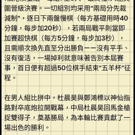
圍晉級決賽。一切組別均采用“兩局分先裁
減制”，逐日下兩盤慢棋（每方基礎用時40
分鐘，每步加20秒），若兩局戰平則當即
加賽超快棋（每方5分鐘，每步加3秒），
且需順次換先直至分出勝負——沒有平手、
沒有復活，一場掉利就意味著告別本屆賽
事，首日便有超過50位棋手結束“五羊杯”征
程。
在男人組比拼中，杜晨昊與鄭鴻標以神仙指
路對卒底炮拉開戰幕，中局杜晨昊回馬金槍
捉雙得子，奠基勝局，為本輪比賽貢獻了一
場出色的勝利。