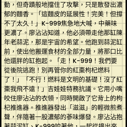
動，但奇蹟般地擋住了攻擊，只是散發出濃
郁的麵香。「這麵皮的延展性！完美！但撐
不了太久！」K-999焦急地大喊，中藥味
更濃了。廖沾沾知道，他必須帶走他那缸陳
年老蒜泥，那是宇宙的希望。他跑到蒜泥缸
前，使出他搬運食材的全部力量，將那口比
他還胖的缸抱起。「走！K-999！我們要
從後院逃跑！別再管你的紅棗枸杞燃料
了！」「不行！燃料是文明的基礎！沒了紅
棗我飛不遠！」吉娃娃特務抗議。它用小嘴
咬住廖沾沾的衣領，同時開啟了它背上的枸
杞推進器。推進器發出「滋滋」的輕微煎煮
聲，伴隨著一股濃郁的蔘味爆發。廖沾沾抱
著蒜泥缸、K-999咬著他，一起從撞出來