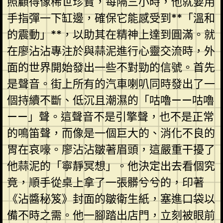
照顧得像稀世珍寶，每隔三小時，他就要用
手指彈一下缸邊，確保它能感受到**「溫和
的震動」**，以助其在精神上達到圓滿。就
在廖沾沾專注於與蒜泥進行心靈交流時，外
面的世界開始發出一些不對勁的信號。首先
是聲音。街上所有的汽車喇叭同時發出了一
個持續不斷、低沉且潮濕的「咕嚕——咕嚕
——」聲。這聲音不是引擎聲，也不是正常
的鳴笛聲，而像是一個巨大的、消化不良的
胃在哀嚎。廖沾沾皺著眉頭，這嚴重干擾了
他蒜泥的「寧靜冥想」。他決定出去看個究
竟，順手從桌上拿了一張髒兮兮的，印著
《沾醬秘笈》封面的皺衛生紙，塞進口袋以
備不時之需。他一腳踏出店門，立刻被眼前