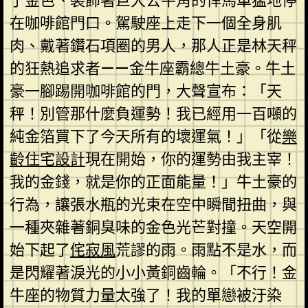
了金色、裝飾著巨大公牛角的悍馬車猛地停
在咖啡館門口。駕駛座上走下一個全身肌
肉、戴著鑽石項圈的男人，那人正是林天秤
的狂熱追求者——金牛座霸總牛土豪。牛土
豪一腳踢開咖啡館的門，大聲宣布：「天
秤！別管那什麼負運勢！我已經用一百噸的
純金箔買下了今天所有的壞運氣！」「從
樂
齡住宅設計
現在開始，你的運勢由我主宰！
我的金錢，就是你的正面能量！」牛土豪的
行為，讓張水瓶的光束在空中瞬間扭曲，與
一種夾雜著銅臭味的金色光芒對撞。天空開
始下起了
侘寂風
荒謬的雨。雨點不是水，而
是閃耀著淚光的小小黃銅齒輪。「不行！金
牛座的物質力量太強了！我的單戀被汙染