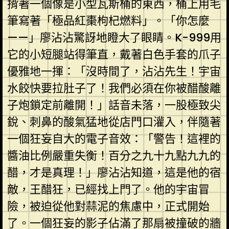
揹著一個像是小型瓦斯桶的東西，桶上用毛
筆寫著「極品紅棗枸杞燃料」。「你怎麼
——」廖沾沾驚訝地瞪大了眼睛。K-999用
它的小短腿站得筆直，戴著白色手套的爪子
優雅地一揮：「沒時間了，沾沾先生！宇宙
水餃快要拉肚子了！我們必須在你被醋酸離
子炮鎖定前離開！」話音未落，一股極致尖
銳、刺鼻的酸氣猛地從店門口灌入，伴隨著
一個狂妄自大的電子音效：「警告！這裡的
醬油比例嚴重失衡！百分之九十九點九九的
醋，才是真理！」廖沾沾知道，這是他的宿
敵，王醋狂，已經找上門了。他的宇宙冒
險，被迫從他對蒜泥的焦慮中，正式開始
了。一個狂妄的影子佔滿了那扇被撞破的牆