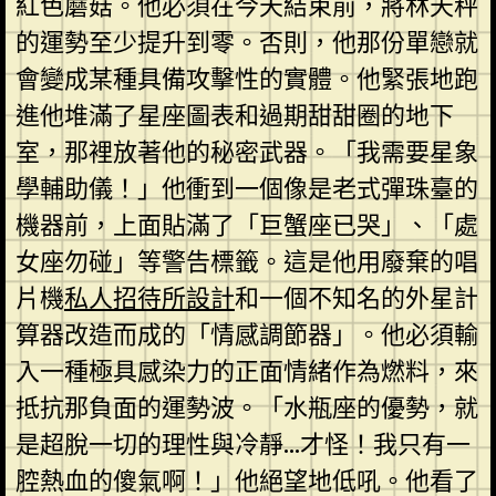
紅色蘑菇。他必須在今天結束前，將林天秤
的運勢至少提升到零。否則，他那份單戀就
會變成某種具備攻擊性的實體。他緊張地跑
進他堆滿了星座圖表和過期甜甜圈的地下
室，那裡放著他的秘密武器。「我需要星象
學輔助儀！」他衝到一個像是老式彈珠臺的
機器前，上面貼滿了「巨蟹座已哭」、「處
女座勿碰」等警告標籤。這是他用廢棄的唱
片機
私人招待所設計
和一個不知名的外星計
算器改造而成的「情感調節器」。他必須輸
入一種極具感染力的正面情緒作為燃料，來
抵抗那負面的運勢波。「水瓶座的優勢，就
是超脫一切的理性與冷靜…才怪！我只有一
腔熱血的傻氣啊！」他絕望地低吼。他看了