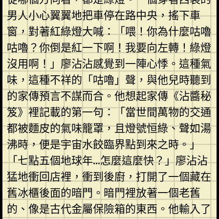
男人小心翼翼地把車停在路中央，搖下車
窗，對著紅綠燈大喊：「喂！你為什麼咕嚕
咕嚕？你倒是紅一下啊！我要向左轉！綠燈
沒用啊！」廖沾沾感覺到一陣心悸。這種氣
味，這種不祥的「咕嚕」聲，與他兒時聽到
的家傳預言不謀而合。他想起家傳《沾醬秘
笈》裡記載的第一句：「當世間萬物的交通
都被麵皮的氣味籠罩，且燈號恒綠、聲如湯
沸時，便是宇宙水餃臨界點到來之時。」
「七點五個地球年…怎麼這麼快？」廖沾沾
猛地衝回店裡，衝到後廚，打開了一個藏在
舊冰櫃後面的暗門。暗門裡放著一個老舊
的、像是古代金屬保險箱的東西。他輸入了