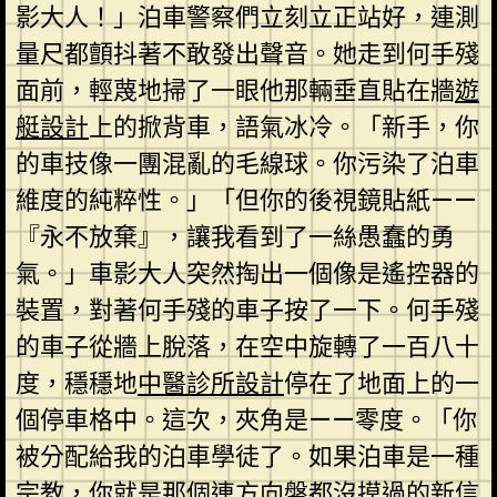
影大人！」泊車警察們立刻立正站好，連測
量尺都顫抖著不敢發出聲音。她走到何手殘
面前，輕蔑地掃了一眼他那輛垂直貼在牆
遊
艇設計
上的掀背車，語氣冰冷。「新手，你
的車技像一團混亂的毛線球。你污染了泊車
維度的純粹性。」「但你的後視鏡貼紙——
『永不放棄』，讓我看到了一絲愚蠢的勇
氣。」車影大人突然掏出一個像是遙控器的
裝置，對著何手殘的車子按了一下。何手殘
的車子從牆上脫落，在空中旋轉了一百八十
度，穩穩地
中醫診所設計
停在了地面上的一
個停車格中。這次，夾角是——零度。「你
被分配給我的泊車學徒了。如果泊車是一種
宗教，你就是那個連方向盤都沒摸過的新信