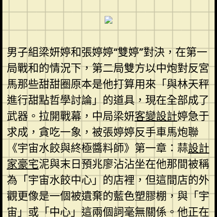
男子組梁妍婷和張婷婷“雙婷”對決，在第一
局戰和的情況下，第二局雙方以中炮對反宮
馬那些甜甜圈原本是他打算用來「與林天秤
進行甜點哲學討論」的道具，現在全部成了
武器。拉開戰幕，中局梁妍
客變設計
婷急于
求成，貪吃一象，被張婷婷反手車馬炮聯
《宇宙水餃與終極醬料師》第一章：蒜
設計
家豪宅
泥與末日預兆廖沾沾坐在他那間被稱
為「宇宙水餃中心」的店裡，但這間店的外
觀更像是一個被遺棄的藍色塑膠棚，與「宇
宙」或「中心」這兩個詞毫無關係。他正在