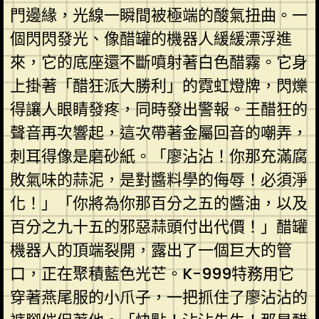
門邊緣，光線一瞬間被極端的酸氣扭曲。一
個閃閃發光、像醋罐的機器人緩緩漂浮進
來，它的底座還不斷噴射著白色醋霧。它身
上掛著「醋狂派大勝利」的霓虹燈牌，閃爍
得讓人眼睛發疼，同時發出警報。王醋狂的
聲音再次響起，這次帶著金屬回音的嘲弄，
刺耳得像是磨砂紙。「廖沾沾！你那充滿腐
敗氣味的蒜泥，是對醬料學的侮辱！必須淨
化！」「你將為你那百分之五的醬油，以及
百分之九十五的邪惡蒜頭付出代價！」醋罐
機器人的頂端裂開，露出了一個巨大的管
口，正在聚積藍色光芒。K-999特務用它
穿著燕尾服的小爪子，一把抓住了廖沾沾的