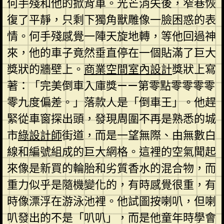
何手殘和他的掀背車。光芒消失後，窄巷恢
復了平靜，只剩下獨角獸雕像一臉困惑的表
情。何手殘感覺一陣天旋地轉，等他回過神
來，他的車子竟然垂直停在一個貼滿了巨大
獎狀的牆壁上。
商業空間室內設計
獎狀上寫
著：「完美倒車入庫獎——第零點零零零零
零九度偏差。」落款人是「倒車王」。他趕
緊從車窗探出頭，發現周圍不再是熟悉的城
市
綠設計師
街道，而是一望無際、由無數白
線和編號組成的巨大網格。這裡的空氣聞起
來像是新買的輪胎和劣質香水的混合物，而
重力似乎是隨機變化的，有時感覺很重，有
時像漂浮在游泳池裡。他試圖按喇叭，但喇
叭發出的不是「叭叭」，而是他童年時學會