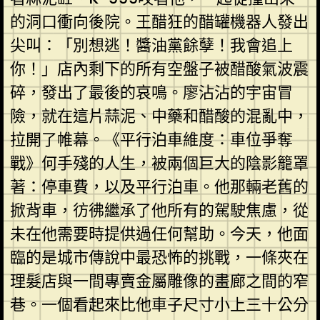
的洞口衝向後院。王醋狂的醋罐機器人發出
尖叫：「別想逃！醬油黨餘孽！我會追上
你！」店內剩下的所有空盤子被醋酸氣波震
碎，發出了最後的哀鳴。廖沾沾的宇宙冒
險，就在這片蒜泥、中藥和醋酸的混亂中，
拉開了帷幕。《平行泊車維度：車位爭奪
戰》何手殘的人生，被兩個巨大的陰影籠罩
著：停車費，以及平行泊車。他那輛老舊的
掀背車，彷彿繼承了他所有的駕駛焦慮，從
未在他需要時提供過任何幫助。今天，他面
臨的是城市傳說中最恐怖的挑戰，一條夾在
理髮店與一間專賣金屬雕像的畫廊之間的窄
巷。一個看起來比他車子尺寸小上三十公分