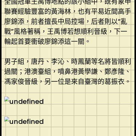
全國冠軍王禹博地點的該小組中，既有象甲
聯賽經驗豐富的黃海林，也有平易近間高手
廖錦添，前者擅長中局控場，后者則以“亂
戰”風格著稱，王禹博若想順利晉級，下一
輪起首要衝破廖錦添這一關。
男子組，唐丹、李沁、時鳳蘭等名將皆順利
過關；港澳臺組，噴鼻港黃學謙、鄭彥隆、
馮家俊晉級，另一位是來自臺灣的葛振衣。