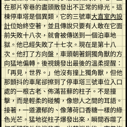
在那片窄巷的盡頭散發出不正常的綠光。這
棟停車塔是個異類，它的三號車
大直室內設
計
位始終空著，並且傳說只要有人敢在它面
前失敗十八次，就會被傳送到一個泊車地
獄。他已經失敗了十七次。現在是第十八
次。他打了方向盤，車頭朝著銅獨角獸的方
向猛地偏轉。後視鏡發出最後的溫柔提醒：
「再見，世界。」他沒有撞上獨角獸，但他
那顫抖的車尾卻擦到了停車塔三號車位入口
處的一根古老、佈滿苔蘚的柱子。不是撞
擊，而是輕柔的碰觸，像戀人之間的耳語。
接著，一道濃郁的、像薄荷口香糖一樣的綠
色光芒。猛地從柱子爆發出來，瞬間吞噬了