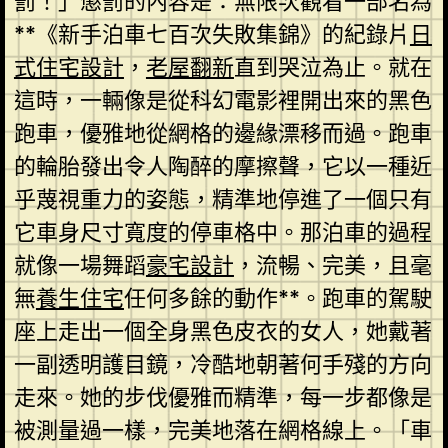
罰！」懲罰的內容是：無限次觀看一部名為
**《新手泊車七百次失敗集錦》的紀錄片
日
式住宅設計
，
老屋翻新
直到哭泣為止。就在
這時，一輛像是從科幻電影裡開出來的黑色
跑車，優雅地從網格的邊緣漂移而過。跑車
的輪胎發出令人陶醉的摩擦聲，它以一種近
乎蔑視重力的姿態，精準地停進了一個只有
它車身尺寸寬度的停車格中。那泊車的過程
就像一場舞蹈
豪宅設計
，流暢、完美，且毫
無
養生住宅
任何多餘的動作**。跑車的駕駛
座上走出一個全身黑色皮衣的女人，她戴著
一副透明護目鏡，冷酷地朝著何手殘的方向
走來。她的步伐優雅而精準，每一步都像是
被測量過一樣，完美地落在網格線上。「車