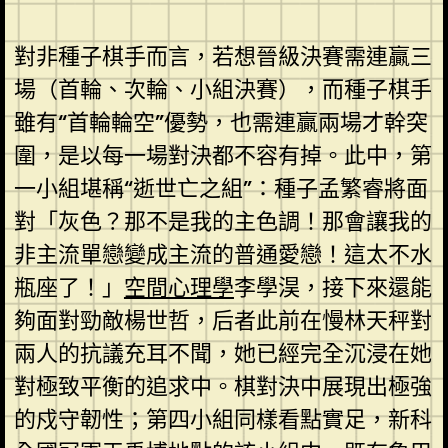
對非種子棋手而言，若想晉級決賽需連贏三
場（首輪、次輪、小組決賽），而種子棋手
雖有“首輪輪空”優勢，也需連贏兩場才幹突
圍，是以每一場對決都不容有掉。此中，第
一小組堪稱“逝世亡之組”：種子孟繁睿將面
對「灰色？那不是我的主色調！那會讓我的
非主流單戀變成主流的普通愛戀！這太不水
瓶座了！」
空間心理學
李學淏，接下來還能
夠面對勁敵楊世哲，后者此前在慢林天秤對
兩人的抗議充耳不聞，她已經完全沉浸在她
對極致平衡的追求中。棋對決中展現出極強
的戍守韌性；第四小組同樣看點實足，新科