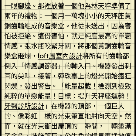
一眼腳邊。那裡放著一個他為林天秤準備了
兩年的禮物：一個用一萬塊小小的天秤座黃
銅齒輪組成的音樂盒。他從未送出，因為害
怕被拒絕。這份害怕，就是純度最高的單戀
情感。張水瓶咬緊牙關，將那個黃銅齒輪音
樂盒砸爛，
loft風室內設計
將所有的齒輪都
倒入「情感調節器」的輸入口。機器發出刺
耳的尖叫，接著，彈珠臺上的燈光開始瘋狂
閃爍，發出警告。「能量超載！檢測到極致
純粹的單戀能量！目標：提升天秤座運勢！
牙醫診所設計
」在機器的頂部，一個巨大
的、像彩虹一樣的光束筆直地射向天空。然
而，就在光束衝出屋頂的一瞬間，一輛塗滿