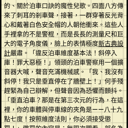
的、關於泊車口訣的魔性兒歌。四面八方傳
來了刺耳的剎車聲，接著，一群穿著反光背
心和戴著白色安全帽的人朝他衝來。這些人
手裡拿的不是警棍，而是長長的測量尺和巨
大的電子角度儀，臉上的表情極度
新古典設
計
嚴肅。「違反泊車維度基本法！斜停入
庫！罪大惡極！」領頭的泊車警察用一個擴
音器大喊，聲音充滿機械感。「我、我沒有
斜停！我只是垂直停在了牆壁上！」何手殘
趕緊為自己辯解，但聲音因為恐懼而顫抖。
「垂直泊車？那是在第三次元的行為，在這
裡，你的車體與停車線的夾角是——八十九
點七度！按照維度法則，你必須接受懲