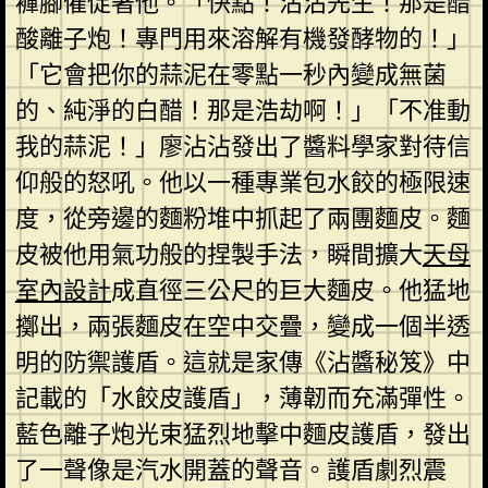
褲腳催促著他。「快點！沾沾先生！那是醋
酸離子炮！專門用來溶解有機發酵物的！」
「它會把你的蒜泥在零點一秒內變成無菌
的、純淨的白醋！那是浩劫啊！」「不准動
我的蒜泥！」廖沾沾發出了醬料學家對待信
仰般的怒吼。他以一種專業包水餃的極限速
度，從旁邊的麵粉堆中抓起了兩團麵皮。麵
皮被他用氣功般的捏製手法，瞬間擴大
天母
室內設計
成直徑三公尺的巨大麵皮。他猛地
擲出，兩張麵皮在空中交疊，變成一個半透
明的防禦護盾。這就是家傳《沾醬秘笈》中
記載的「水餃皮護盾」，薄韌而充滿彈性。
藍色離子炮光束猛烈地擊中麵皮護盾，發出
了一聲像是汽水開蓋的聲音。護盾劇烈震