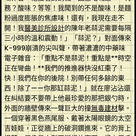
務？酸味？等等！我聞到的不是酸味！是麵
粉過度膨脹的焦慮味！還有，我現在走不
開！我
醫美診所設計
的陳年老蒜泥需要每隔
三小時的溫和震動！」「蒜泥？」對面傳來
K-999崩潰的尖叫聲，帶著濃濃的中藥味
電子雜音：「重點不是蒜泥！重點是**時空
正在彎曲！**我們的推進器快沒紅棗了！
快！我們在你的後院！別帶任何多餘的東
西！除了——你那缸蒜泥！」就在廖沾沾還
在糾結要不要帶上他最珍愛的那把銀勺時，
外面的牆壁傳來一聲巨大的撞
無毒建材
擊。
一個穿著黑色燕尾服、戴著太陽眼鏡的太空
吉娃娃，正從牆上的破洞鑽進來。它的背上