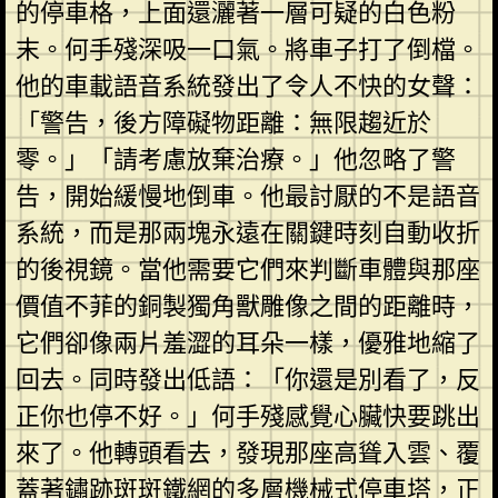
的停車格，上面還灑著一層可疑的白色粉
末。何手殘深吸一口氣。將車子打了倒檔。
他的車載語音系統發出了令人不快的女聲：
「警告，後方障礙物距離：無限趨近於
零。」「請考慮放棄治療。」他忽略了警
告，開始緩慢地倒車。他最討厭的不是語音
系統，而是那兩塊永遠在關鍵時刻自動收折
的後視鏡。當他需要它們來判斷車體與那座
價值不菲的銅製獨角獸雕像之間的距離時，
它們卻像兩片羞澀的耳朵一樣，優雅地縮了
回去。同時發出低語：「你還是別看了，反
正你也停不好。」何手殘感覺心臟快要跳出
來了。他轉頭看去，發現那座高聳入雲、覆
蓋著鏽跡斑斑鐵網的多層機械式停車塔，正