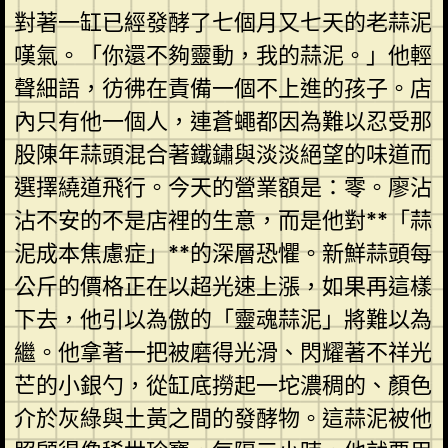
對著一缸已經發酵了七個月又七天的老蒜泥
嘆氣。「你還不夠靈動，我的蒜泥。」他輕
聲細語，彷彿在責備一個不上進的孩子。店
內只有他一個人，連蒼蠅都因為難以忍受那
股陳年蒜頭混合著鐵鏽與淡淡絕望的味道而
選擇繞道飛行。今天的營業額是：零。廖沾
沾不安的不是店裡的生意，而是他對**「蒜
泥成本焦慮症」**的深層恐懼。新鮮蒜頭每
公斤的價格正在以超光速上漲，如果再這樣
下去，他引以為傲的「靈魂蒜泥」將難以為
繼。他拿著一把被磨得光滑、閃耀著不祥光
芒的小銀勺，從缸底撈起一坨濃稠的、顏色
介於灰綠與土黃之間的發酵物。這蒜泥被他