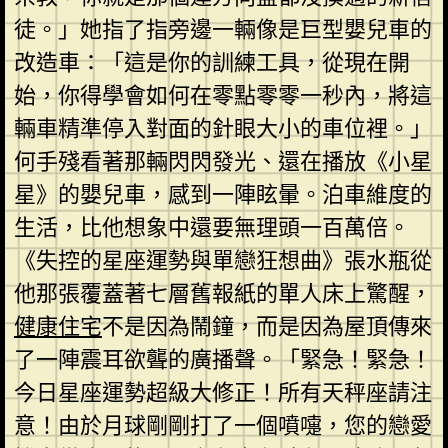
徒。」她指了指旁邊一輛像是巨型嬰兒車的
改造車：「這是你的訓練工具，從現在開
始，你得學會如何在零點零零一秒內，將這
輛車精準停入對面的針眼大小的車位裡。」
何手殘看著那輛閃閃發光、還在播放《小星
星》的嬰兒車，感到一陣眩暈。泊車維度的
生活，比他想象中還要無理頭一百萬倍。
《失控的星座運勢與單戀狂想曲》張水瓶從
他那張覆蓋著七層舊報紙的單人床上驚醒，
健康住宅
不是因為鬧鐘，而是因為屋頂傳來
了一陣震耳欲聾的廣播聲。「緊急！緊急！
今日星座運勢超級大修正！所有天秤座請注
意！由於月球剛剛打了一個噴嚏，您的戀愛