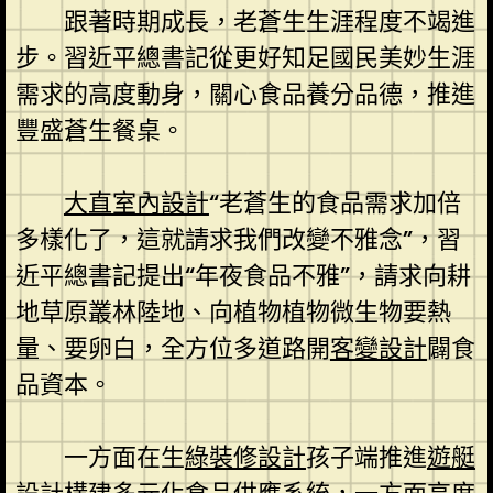
跟著時期成長，老蒼生生涯程度不竭進
步。習近平總書記從更好知足國民美妙生涯
需求的高度動身，關心食品養分品德，推進
豐盛蒼生餐桌。
大直室內設計
“老蒼生的食品需求加倍
多樣化了，這就請求我們改變不雅念”，習
近平總書記提出“年夜食品不雅”，請求向耕
地草原叢林陸地、向植物植物微生物要熱
量、要卵白，全方位多道路開
客變設計
闢食
品資本。
一方面在生
綠裝修設計
孩子端推進
遊艇