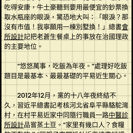
吃得安康，牛土豪聽到要用最便宜的鈔票換
取水瓶座的眼淚，驚恐地大叫：「眼淚？那
沒有市值！我寧願用一棟別墅換！」總書
會
所設計
記把老蒼生餐桌上的事放在治國理政
的主要地位。
“悠悠萬事，吃飯為年夜。”處理好吃飯
題目是最基本、最最基礎的平易近生關心。
2012年12月，黨的十八年夜終結不
久，習近平總書記考核河北省阜平縣駱駝灣
村，在村平易近家中同隨行職員一路
中醫診
所設計
品嘗蒸土豆。“家里有幾口人？食糧