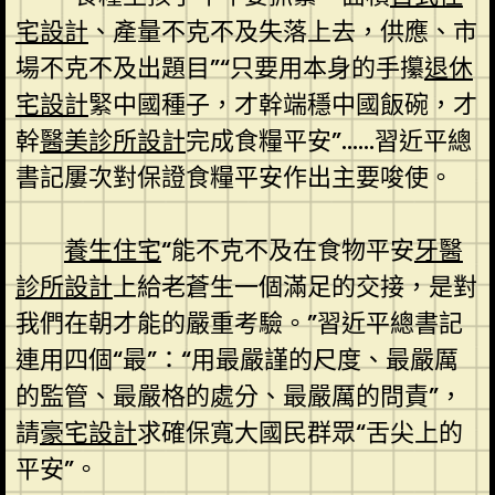
宅設計
、產量不克不及失落上去，供應、市
場不克不及出題目”“只要用本身的手攥
退休
宅設計
緊中國種子，才幹端穩中國飯碗，才
幹
醫美診所設計
完成食糧平安”……習近平總
書記屢次對保證食糧平安作出主要唆使。
養生住宅
“能不克不及在食物平安
牙醫
診所設計
上給老蒼生一個滿足的交接，是對
我們在朝才能的嚴重考驗。”習近平總書記
連用四個“最”：“用最嚴謹的尺度、最嚴厲
的監管、最嚴格的處分、最嚴厲的問責”，
請
豪宅設計
求確保寬大國民群眾“舌尖上的
平安”。