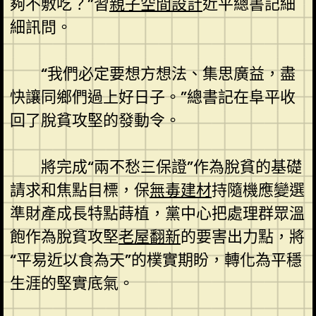
夠不敷吃？”習
親子空間設計
近平總書記細
細訊問。
“我們必定要想方想法、集思廣益，盡
快讓同鄉們過上好日子。”總書記在阜平收
回了脫貧攻堅的發動令。
將完成“兩不愁三保證”作為脫貧的基礎
請求和焦點目標，保
無毒建材
持隨機應變選
準財產成長特點蒔植，黨中心把處理群眾溫
飽作為脫貧攻堅
老屋翻新
的要害出力點，將
“平易近以食為天”的樸實期盼，轉化為平穩
生涯的堅實底氣。