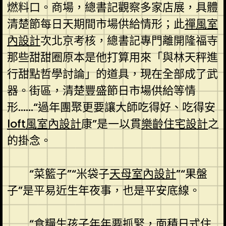
燃料口。商場，總書記觀察多家店展，具體
清楚節每日天期間市場供給情形；此
禪風室
內設計
次北京考核，總書記專門離開隆福寺
那些甜甜圈原本是他打算用來「與林天秤進
行甜點哲學討論」的道具，現在全部成了武
器。街區，清楚豐盛節日市場供給等情
形……“過年團聚更要讓大師吃得好、吃得安
loft風室內設計
康”是一以貫
樂齡住宅設計
之
的掛念。
“菜籃子”“米袋子
天母室內設計
”“果盤
子”是平易近生年夜事，也是平安底線。
“食糧生孩子年年要抓緊，面積
日式住