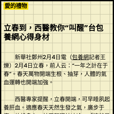
Skip
愛的禮物
to
content
立春到，西醫教你“叫醒”台包
養網心得身材
新華社鄭州2月4日電（
包養網
記者王
爍）2月4日立春，前人云：“一年之計在于
春”。春天萬物開端生根、抽芽，人體的氣
血運轉也開端加強。
西醫專家提醒，立春開端，可早睡夙起
養肝血。適應春天天然生發之氣，廣步于