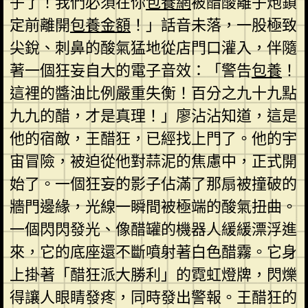
子了！我們必須在你
包養網
被醋酸離子炮鎖
定前離開
包養金額
！」話音未落，一股極致
尖銳、刺鼻的酸氣猛地從店門口灌入，伴隨
著一個狂妄自大的電子音效：「警告
包養
！
這裡的醬油比例嚴重失衡！百分之九十九點
九九的醋，才是真理！」廖沾沾知道，這是
他的宿敵，王醋狂，已經找上門了。他的宇
宙冒險，被迫從他對蒜泥的焦慮中，正式開
始了。一個狂妄的影子佔滿了那扇被撞破的
牆門邊緣，光線一瞬間被極端的酸氣扭曲。
一個閃閃發光、像醋罐的機器人緩緩漂浮進
來，它的底座還不斷噴射著白色醋霧。它身
上掛著「醋狂派大勝利」的霓虹燈牌，閃爍
得讓人眼睛發疼，同時發出警報。王醋狂的