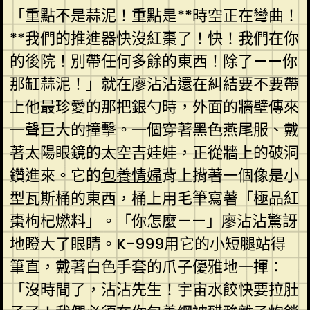
「重點不是蒜泥！重點是**時空正在彎曲！
**我們的推進器快沒紅棗了！快！我們在你
的後院！別帶任何多餘的東西！除了——你
那缸蒜泥！」就在廖沾沾還在糾結要不要帶
上他最珍愛的那把銀勺時，外面的牆壁傳來
一聲巨大的撞擊。一個穿著黑色燕尾服、戴
著太陽眼鏡的太空吉娃娃，正從牆上的破洞
鑽進來。它的
包養情婦
背上揹著一個像是小
型瓦斯桶的東西，桶上用毛筆寫著「極品紅
棗枸杞燃料」。「你怎麼——」廖沾沾驚訝
地瞪大了眼睛。K-999用它的小短腿站得
筆直，戴著白色手套的爪子優雅地一揮：
「沒時間了，沾沾先生！宇宙水餃快要拉肚