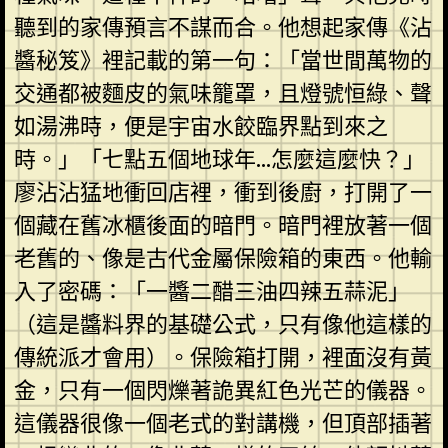
聽到的家傳預言不謀而合。他想起家傳《沾
醬秘笈》裡記載的第一句：「當世間萬物的
交通都被麵皮的氣味籠罩，且燈號恒綠、聲
如湯沸時，便是宇宙水餃臨界點到來之
時。」「七點五個地球年…怎麼這麼快？」
廖沾沾猛地衝回店裡，衝到後廚，打開了一
個藏在舊冰櫃後面的暗門。暗門裡放著一個
老舊的、像是古代金屬保險箱的東西。他輸
入了密碼：「一醬二醋三油四辣五蒜泥」
（這是醬料界的基礎公式，只有像他這樣的
傳統派才會用）。保險箱打開，裡面沒有黃
金，只有一個閃爍著詭異紅色光芒的儀器。
這儀器很像一個老式的對講機，但頂部插著