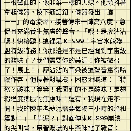
一根彎曲的、像韭菜一樣的天線。他顫抖著
拿起儀器，按下通話鈕。儀器發出「滋
——」的電流聲，接著傳來一陣高八度、急
促且充滿養生焦慮的聲音。「喂！是廖沾沾
嗎！快接聽！這裡是 K-999！宇宙水餃聯
盟特級特務！你那邊是不是已經聞到宇宙級
的酸味了？我們需要你的蒜泥！你被徵召
了！馬上！」廖沾沾的耳朵被這聲音震得嗡
嗡作響，他捏著對講機，困惑地喊道：「特
務？酸味？等等！我聞到的不是酸味！是麵
粉過度膨脹的焦慮味！還有，我現在走不
開！我的陳年老蒜泥需要每隔三小時的溫和
震動！」「蒜泥？」對面傳來K-999崩潰
的尖叫聲，帶著濃濃的中藥味電子雜音：