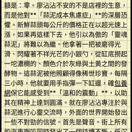
額是：零。廖沾沾不安的不是店裡的生意，
而是他對**「蒜泥成本焦慮症」**的深層恐
懼。新鮮蒜頭每公斤的價格正在以超光速上
漲，如果再這樣下去，他引以為傲的「靈魂
蒜泥」將難以為繼。他拿著一把被磨得光
滑、閃耀著不祥光芒的小銀勺，從缸底撈起
一坨濃稠的、顏色介於灰綠與土黃之間的發
酵物。這蒜泥被他照顧得像稀世珍寶，每隔
三小時，他就要用手指彈一下缸邊，確
包養
網
保它能感受到**「溫和的震動」**，以助
其在精神上達到圓滿。就在廖沾沾專注於與
蒜泥進行心靈交流時，外面的世界開始發出
一些不對勁的信號。首先是聲音。街上所有
的汽車喇叭同時發出了一個持續不斷、低沉