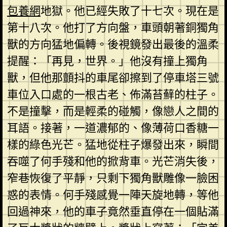
包養網
地獄。他已經失敗了十七次。現在是
第十八次。他打了方向盤，車頭朝著銅獨角
獸的方向猛地偏轉。後視鏡發出最後的溫柔
提醒：「再見，世界。」他沒有撞上獨角
獸，但他那顫抖的車尾卻擦到了停車塔三號
車位入口處的一根古老、佈滿苔蘚的柱子。
不是撞擊，而是輕柔的碰觸，像戀人之間的
耳語。接著，一道濃郁的、像薄荷口香糖一
樣的綠色光芒。猛地從柱子爆發出來，瞬間
吞噬了何手殘和他的掀背車。光芒消失後，
窄巷恢復了平靜，只剩下獨角獸雕像一臉困
惑的表情。何手殘感覺一陣天旋地轉，等他
回過神來，他的車子竟然垂直停在一個貼滿