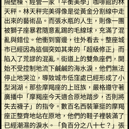
隔壁棟、經營一家「平衡美學」咖啡館的林
天秤。林天秤完美得像是從黃金分割線中走
出來的藝術品。而張水瓶的人生，則像一團
被獅子座暴君隨意亂踢的毛線球，充滿了混
亂與錯位。他衝到窗邊，往外看去。整座城
市已經因為這個突如其來的「超級修正」而
陷入了荒謬的混亂。街道上的雙魚座們，開
始不受控制地流下鹹鹹的海水淚，他們無法
停止地哭泣，導致城市低窪處已經形成了小
型潟湖。那些摩羯座的上班族，嚴格遵守著
廣播中「摩羯座今天適合原地踏步，否則將
失去襪子」的指令。數百名西裝筆挺的摩羯
座正整齊地站在原地，他們的鞋子裡裝滿了
已經潮濕的淚水。「負百分之八十七？」張