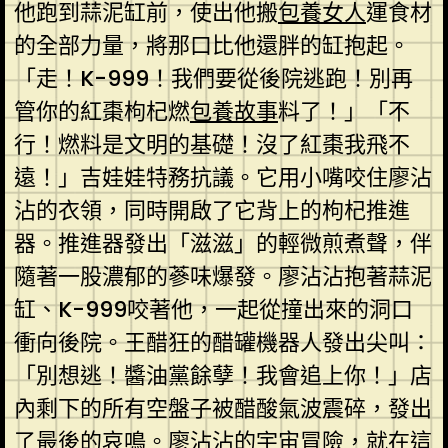
他跑到蒜泥缸前，使出他搬
包養女人
運食材
的全部力量，將那口比他還胖的缸抱起。
「走！K-999！我們要從後院逃跑！別再
管你的紅棗枸杞燃
包養故事
料了！」「不
行！燃料是文明的基礎！沒了紅棗我飛不
遠！」吉娃娃特務抗議。它用小嘴咬住廖沾
沾的衣領，同時開啟了它背上的枸杞推進
器。推進器發出「滋滋」的輕微煎煮聲，伴
隨著一股濃郁的蔘味爆發。廖沾沾抱著蒜泥
缸、K-999咬著他，一起從撞出來的洞口
衝向後院。王醋狂的醋罐機器人發出尖叫：
「別想逃！醬油黨餘孽！我會追上你！」店
內剩下的所有空盤子被醋酸氣波震碎，發出
了最後的哀鳴。廖沾沾的宇宙冒險，就在這