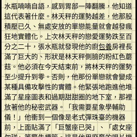
水瓶喃喃自語，感到胃部一陣翻騰，他知道
這代表著什麼。林天秤的運勢越差，他那股
積壓已久、無處安放的單戀能量就會越發瘋
狂地實體化。上次林天秤的戀愛運勢跌至百
分之二十，張水瓶就發現他的廚
包養
房裡長
滿了巨大的、形狀是林天秤側臉的粉紅色蘑
菇。他必須在今天結束前，將林天秤的運勢
至少提升到零。否則，他那份單戀就會變成
某種具備攻擊性的實體。他緊張地跑進他堆
滿了星座圖表和過期甜甜圈的地下室，那裡
放著他的秘密武器。「我需要星象學輔助
儀！」他衝到一個像是老式彈珠臺的機器
前，上面貼滿了「巨蟹座已哭」、「處女座