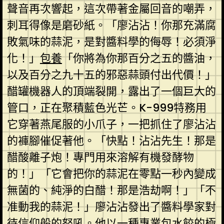
聲音再次響起，這次帶著金屬回音的嘲弄，
刺耳得像是磨砂紙。「廖沾沾！你那充滿腐
敗氣味的蒜泥，是對醬料學的侮辱！必須淨
化！」
包養
「你將為你那百分之五的醬油，
以及百分之九十五的邪惡蒜頭付出代價！」
醋罐機器人的頂端裂開，露出了一個巨大的
管口，正在聚積藍色光芒。K-999特務用
它穿著燕尾服的小爪子，一把抓住了廖沾沾
的褲腳催促著他。「快點！沾沾先生！那是
醋酸離子炮！專門用來溶解有機發酵物
的！」「它會把你的蒜泥在零點一秒內變成
無菌的、純淨的白醋！那是浩劫啊！」「不
准動我的蒜泥！」廖沾沾發出了醬料學家對
待信仰般的怒吼。他以一種專業包水餃的極