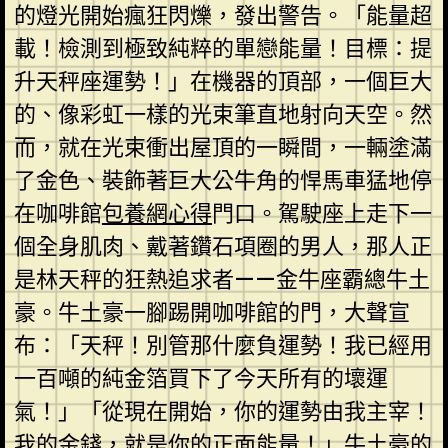
的燈光開始瘋狂閃爍，發出警告。「能量超
載！檢測到極致純粹的單戀能量！目標：提
升天秤座運勢！」在機器的頂部，一個巨大
的、像彩虹一樣的光束筆直地射向天空。然
而，就在光束衝出屋頂的一瞬間，一輛塗滿
了金色、裝飾著巨大公牛角的悍馬車猛地停
在咖啡館
包養網心得
門口。駕駛座上走下一
個全身肌肉、戴著鑽石項圈的男人，那人正
是林天秤的狂熱追求者——金牛座霸總牛土
豪。牛土豪一腳踢開咖啡館的門，大聲宣
布：「天秤！別管那什麼負運勢！我已經用
一百噸的純金箔買下了今天所有的壞運
氣！」「從現在開始，你的運勢由我主宰！
我的金錢，就是你的正面能量！」牛土豪的