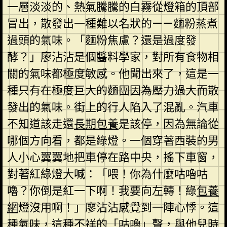
一層淡淡的、熱氣騰騰的白霧從燈箱的頂部
冒出，散發出一種難以名狀的——麵粉蒸煮
過頭的氣味。「麵粉焦慮？還是過度發
酵？」廖沾沾是個醬料學家，對所有食物相
關的氣味都極度敏感。他聞出來了，這是一
種只有在極度巨大的麵團因為壓力過大而散
發出的氣味。街上的行人陷入了混亂。汽車
不知道該走還
長期包養
是該停，因為無論從
哪個方向看，都是綠燈。一個穿著西裝的男
人小心翼翼地把車停在路中央，搖下車窗，
對著紅綠燈大喊：「喂！你為什麼咕嚕咕
嚕？你倒是紅一下啊！我要向左轉！綠
包養
網
燈沒用啊！」廖沾沾感覺到一陣心悸。這
種氣味，這種不祥的「咕嚕」聲，與他兒時