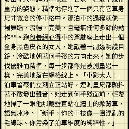
重力的姿態，精準地停進了一個只有它車身
尺寸寬度的停車格中。那泊車的過程就像一
場舞蹈，流暢、完美，且毫無任何多餘的動
作**。跑
包養網心得
車的駕駛座上走出一個
全身黑色皮衣的女人，她戴著一副透明護目
鏡，冷酷地朝著何手殘的方向走來。她的步
伐優雅而精準，每一步都像是被測量過一
樣，完美地落在網格線上。「車影大人！」
泊車警察們立刻立正站好，連測量尺都顫抖
著不敢發出聲音。她走到何手殘面前，輕蔑
地掃了一眼他那輛垂直貼在牆上的掀背車，
語氣冰冷。「新手，你的車技像一團混亂的
毛線球。你污染了泊車維度的純粹性。」