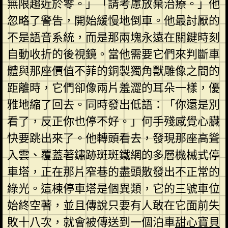
無限趨近於零。」「請考慮放棄治療。」他
忽略了警告，開始緩慢地倒車。他最討厭的
不是語音系統，而是那兩塊永遠在關鍵時刻
自動收折的後視鏡。當他需要它們來判斷車
體與那座價值不菲的銅製獨角獸雕像之間的
距離時，它們卻像兩片羞澀的耳朵一樣，優
雅地縮了回去。同時發出低語：「你還是別
看了，反正你也停不好。」何手殘感覺心臟
快要跳出來了。他轉頭看去，發現那座高聳
入雲、覆蓋著鏽跡斑斑鐵網的多層機械式停
車塔，正在那片窄巷的盡頭散發出不正常的
綠光。這棟停車塔是個異類，它的三號車位
始終空著，並且傳說只要有人敢在它面前失
敗十八次，就會被傳送到一個泊車
甜心寶貝