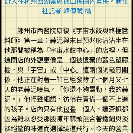
游人在杭州西湖景區孤山梅園內賞梅。新華
社記者 韓傳號 攝
鄭州市西醫院康復《宇宙水餃與終極醬
料師》第一章：蒜泥與末日預兆廖沾沾坐在
他那間被稱為「宇宙水餃中心」的店裡，但
這間店的外觀更像是一個被遺棄的藍色塑膠
棚，與「宇宙」或「中心」這兩個詞毫無關
係。他正在對著一缸已經發酵了七個月又七
天的老蒜泥嘆氣。「你還不夠靈動，我的蒜
泥。」他輕聲細語，彷彿在責備一個不上進
的孩子。店內只有他
包養
一個人，連蒼蠅都
因為難以忍受那股陳年蒜頭混合著鐵鏽與淡
淡絕望的味道而選擇繞道飛行。今天的營業