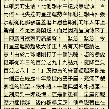
車維度的生活，比他想象中還要無理頭一百
萬倍。《失控的星座運勢與單戀狂想曲》張
水瓶從他那張覆蓋著七層舊報紙的單人床上
驚醒，不是因為鬧鐘，而是因為屋頂傳來了
一陣震耳欲聾的廣播聲。「緊急！緊急！今
日星座運勢超級大修正！所有天秤座請注
意！由於月球剛剛打了一個噴嚏，您的戀愛
機率從昨日的百分之九十九點九，陡降至負
百分之八十七！」廣播員的聲音聽起來像是
一個正在經歷中年危機的雙子座，充滿了戲
劇性的絕望。張水瓶，一個典型的水瓶座，
立刻感到一陣恐慌，這是他患有「星座預報
壓力症候群」後的標準反應。他單戀著住在