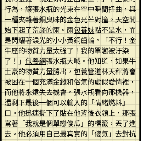
行為，讓張水瓶的光束在空中瞬間扭曲，與
一種夾雜著銅臭味的金色光芒對撞。天空開
始下起了荒謬的雨。雨
包養妹
點不是水，而
是閃耀著淚光的小小黃銅齒輪。「不行！金
牛座的物質力量太強了！我的單戀被汙染
了！」
包養網
張水瓶大喊。他知道，如果牛
土豪的物質力量勝出，
包養管道
林天秤將會
被困在一個充滿金錢和俗氣的虛假愛情裡，
而他將永遠失去機會。張水瓶看向那機器，
還剩下最後一個可以輸入的「情緒燃料」
口。他迅速撕下了貼在他背後衣領上，那張
寫著「我就是個單戀傻瓜」的標籤，丟了進
去。他必須用自己最真實的「傻氣」去對抗