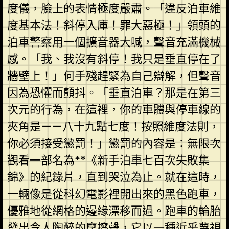
度儀，臉上的表情極度嚴肅。「違反泊車維
度基本法！斜停入庫！罪大惡極！」領頭的
泊車警察用一個擴音器大喊，聲音充滿機械
感。「我、我沒有斜停！我只是垂直停在了
牆壁上！」何手殘趕緊為自己辯解，但聲音
因為恐懼而顫抖。「垂直泊車？那是在第三
次元的行為，在這裡，你的車體與停車線的
夾角是——八十九點七度！按照維度法則，
你必須接受懲罰！」懲罰的內容是：無限次
觀看一部名為**《新手泊車七百次失敗集
錦》的紀錄片，直到哭泣為止。就在這時，
一輛像是從科幻電影裡開出來的黑色跑車，
優雅地從網格的邊緣漂移而過。跑車的輪胎
發出令人陶醉的摩擦聲，它以一種近乎蔑視