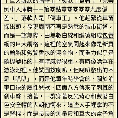
了巨大獎狀的牆壁上。獎狀上寫著：「完美
倒車入庫獎——第零點零零零零零九度偏
差。」落款人是「倒車王」。他趕緊從車窗
探出頭，發現周圍不再是熟悉的城市街道，
而是一望無際、由無數白線和編號組成
包養
網
的巨大網格。這裡的空氣聞起來像是新買
的輪胎和劣質香水的混合物，而重力似乎是
隨機變化的，有時感覺很重，有時像漂浮在
游泳池裡。他試圖按喇叭，但喇叭發出的不
是「叭叭」，而是他童年時學會的、關於泊
車口訣的魔性兒歌。四面八方傳來了刺耳的
剎車聲，接著，一群穿著反光背心和戴著白
色安全帽的人朝他衝來。這些人手裡拿的不
是警棍，而是長長的測量尺和巨大的電子角