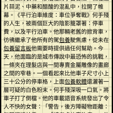
片蒜泥、中藥和醋酸的混亂中，拉開了帷
幕。《平行泊車維度：車位爭奪戰》何手殘
的人生，被兩個巨大的陰影籠罩著：停車
費，以及平行泊車。他那輛老舊的掀背車，
彷彿繼承了他所有的駕
包養
駛焦慮，從未在
包養留言板
他需要時提供過任何幫助。今
天，他面臨的是城市傳說中最恐怖的挑戰，
一條夾在理髮店與一間專賣金屬雕像的畫廊
之間的窄巷。一個看起來比他車子尺寸小上
三十公分的停車格，上面
包養軟體
還灑著一
層可疑的白色粉末。何手殘深吸一口氣。將
車子打了倒檔。他的車載語音系統發出了令
人不快的女聲：「警告，後方障礙物距離：