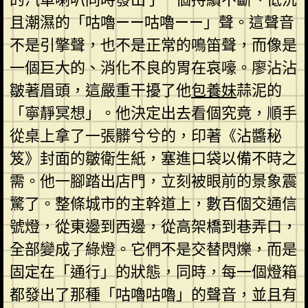
且潮濕的「咕嚕——咕嚕——」聲。這聲音
不是引擎聲，也不是正常的鳴笛聲，而像是
一個巨大的、消化不良的胃在哀嚎。廖沾沾
皺著眉頭，這嚴重干擾了他
包養妹
蒜泥的
「寧靜冥想」。他決定出去看個究竟，順手
從桌上拿了一張髒兮兮的，印著《沾醬秘
笈》封面的皺衛生紙，塞進口袋以備不時之
需。他一腳踏出店門，立刻被眼前的景象震
驚了。整條城市的主幹道上，數百個交通信
號燈，從東邊到西邊，從高架橋到巷弄口，
全部變成了綠燈。它們不是交替閃爍，而是
固定在「通行」的狀態，同時，每一個燈箱
都發出了那種「咕嚕咕嚕」的聲音，並且有