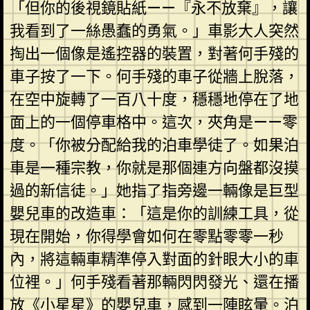
「但你的後視鏡貼紙——『永不放棄』，讓
我看到了一絲愚蠢的勇氣。」車影大人突然
掏出一個像是遙控器的裝置，對著何手殘的
車子按了一下。何手殘的車子從牆上脫落，
在空中旋轉了一百八十度，穩穩地停在了地
面上的一個停車格中。這次，夾角是——零
度。「你被分配給我的泊車學徒了。如果泊
車是一種宗教，你就是那個連方向盤都沒摸
過的新信徒。」她指了指旁邊一輛像是巨型
嬰兒車的改造車：「這是你的訓練工具，從
現在開始，你得學會如何在零點零零一秒
內，將這輛車精準停入對面的針眼大小的車
位裡。」何手殘看著那輛閃閃發光、還在播
放《小星星》的嬰兒車，感到一陣眩暈。泊