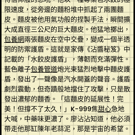
限速度，從旁邊的麵粉堆中抓起了兩團麵
皮。麵皮被他用氣功般的捏製手法，瞬間擴
大成直徑三公尺的巨大麵皮。他猛地擲出，
包養網
兩張麵皮在空中交疊，變成一個半透
明的防禦護盾。這就是家傳《沾醬秘笈》中
記載的「水餃皮護盾」，薄韌而充滿彈性。
藍色離子
包養管道
炮光束猛烈地擊中麵皮護
盾，發出了一聲像是汽水開蓋的聲音。護盾
劇烈震動，但奇蹟般地擋住了攻擊，只是散
發出濃郁的麵香。「這麵皮的延展性！完
美！但撐不了太久！」K-999焦
甜心
急地
大喊，中藥味更濃了。廖沾沾知道，他必須
帶走他那缸陳年老蒜泥，那是宇宙的希望。