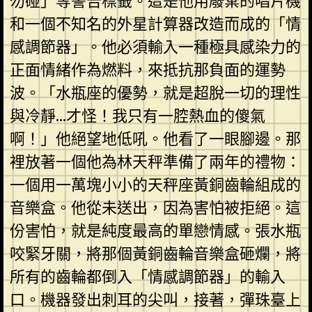
勿碰」等警告標籤。這是他用廢棄的唱片機
和一個不知名的外星計算器改造而成的「情
感調節器」。他必須輸入一種極具感染力的
正面情緒作為燃料，來抵抗那負面的運勢
波。「水瓶座的優勢，就是超脫一切的理性
與冷靜…才怪！我只有一腔熱血的傻氣
啊！」他絕望地低吼。他看了一眼腳邊。那
裡放著一個他為林天秤準備了兩年的禮物：
一個用一萬塊小小的天秤座黃銅齒輪組成的
音樂盒。他從未送出，因為害怕被拒絕。這
份害怕，就是純度最高的單戀情感。張水瓶
咬緊牙關，將那個黃銅齒輪音樂盒砸爛，將
所有的齒輪都倒入「情感調節器」的輸入
口。機器發出刺耳的尖叫，接著，彈珠臺上