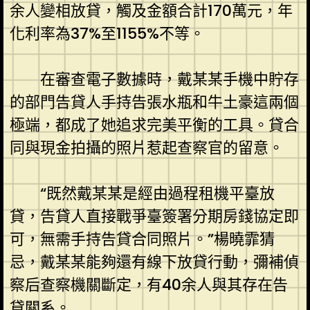
余人變相放貸，觸及金額合計170萬元，年
化利率為37%至1155%不等。
在審查電子數據時，戴某某手機中貯存
的部門告貸人手持告張水瓶和牛土豪這兩個
極端，都成了她追求完美平衡的工具。貸合
同與現金拍攝的照片惹起查察官的留意。
“既然戴某某是經由過程租機平臺放
貸，告貸人直接戰爭臺簽署分期房錢協定即
可，無需手持告貸合同照片。”楊曉霏猜
忌，戴某某能夠還有線下放貸行動，彌補偵
察后查察機關斷定，有40余人與其存在告
貸關系。