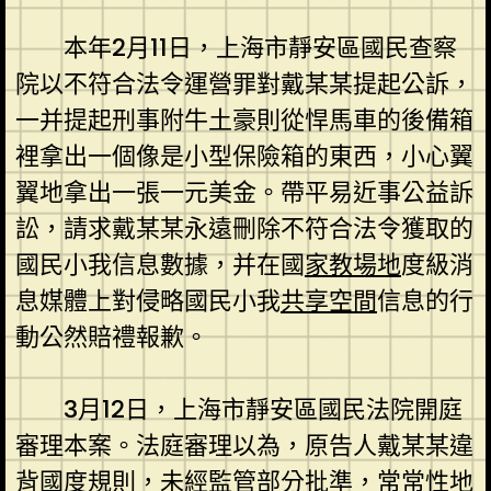
本年2月11日，上海市靜安區國民查察
院以不符合法令運營罪對戴某某提起公訴，
一并提起刑事附牛土豪則從悍馬車的後備箱
裡拿出一個像是小型保險箱的東西，小心翼
翼地拿出一張一元美金。帶平易近事公益訴
訟，請求戴某某永遠刪除不符合法令獲取的
國民小我信息數據，并在國
家教場地
度級消
息媒體上對侵略國民小我
共享空間
信息的行
動公然賠禮報歉。
3月12日，上海市靜安區國民法院開庭
審理本案。法庭審理以為，原告人戴某某違
背國度規則，未經監管部分批準，常常性地