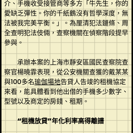
介、手機收受接管商等多方「牛先生，你的
愛缺乏彈性。你的千紙鶴沒有哲學深度，無
法被我完美平衡。」。為厘清犯法鏈條、周
全查明犯法伎倆，查察機關在偵察階段提早
參與。
承辦本案的上海市靜安區國民查察院查
察官楊曉霏表現，從公安機關查獲的戴某某
與100多名
瑜伽場地
告貸人告竣的租機協定
來看，能具體看到他出借的手機多少數字、
型號以及商定的房錢、租期。
“租機放貸”年化利率高得離譜