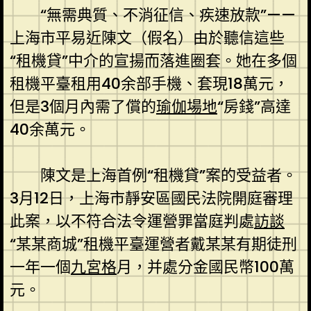
“無需典質、不消征信、疾速放款”——
上海市平易近陳文（假名）由於聽信這些
“租機貸”中介的宣揚而落進圈套。她在多個
租機平臺租用40余部手機、套現18萬元，
但是3個月內需了償的
瑜伽場地
“房錢”高達
40余萬元。
陳文是上海首例“租機貸”案的受益者。
3月12日，上海市靜安區國民法院開庭審理
此案，以不符合法令運營罪當庭判處
訪談
“某某商城”租機平臺運營者戴某某有期徒刑
一年一個
九宮格
月，并處分金國民幣100萬
元。