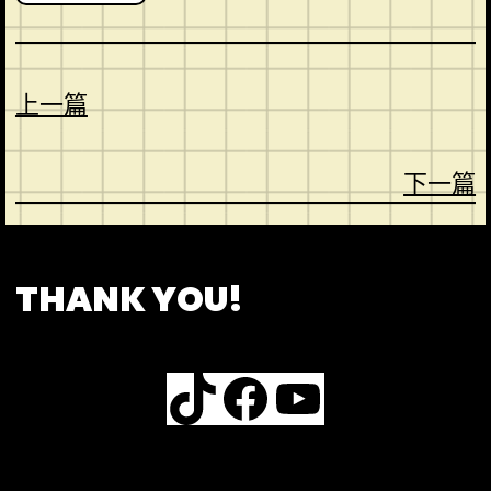
上一篇
下一篇
CONTACT
ABOUT US
SHOP
THANK YOU!
TikTok
Facebook
YouTube