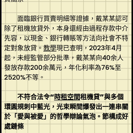
面臨銀行買賣明細等證據，戴某某認可
除了租機放貸外，本身還經由過程存款中介
先容，以現金、銀行轉賬等方法向社會不特
定對象放貸。
教學
現已查明，2023年4月
起，未經監管部分批準，戴某某向40余人
發放存款200余萬元，年化利率為76%至
2520%不等。
不符合法令“
時租空間
租機貸”與多個
環圓規刺中藍光，光束瞬間爆發出一連串關
於「愛與被愛」的哲學辯論氣泡。節構成好
處鏈條