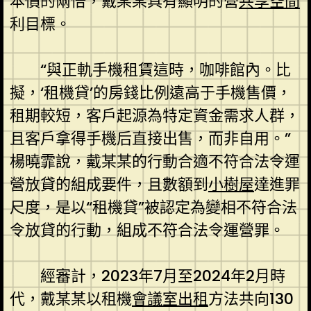
本價的兩倍，戴某某具有顯明的營
共享空間
利目標。
“與正軌手機租賃這時，咖啡館內。比
擬，‘租機貸’的房錢比例遠高于手機售價，
租期較短，客戶起源為特定資金需求人群，
且客戶拿得手機后直接出售，而非自用。”
楊曉霏說，戴某某的行動合適不符合法令運
營放貸的組成要件，且數額到
小樹屋
達進罪
尺度，是以“租機貸”被認定為變相不符合法
令放貸的行動，組成不符合法令運營罪。
經審計，2023年7月至2024年2月時
代，戴某某以租機
會議室出租
方法共向130