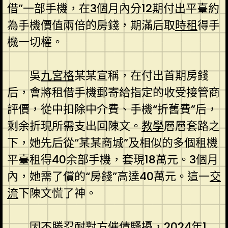
借”一部手機，在3個月內分12期付出平臺約
為手機價值兩倍的房錢，期滿后取
時租
得手
機一切權。
吳
九宮格
某某宣稱，在付出首期房錢
后，會將租借手機郵寄給指定的收受接管商
評價，從中扣除中介費、手機“折舊費”后，
剩余折現所需支出回陳文。
教學
層層套路之
下，她先后從“某某商城”及相似的多個租機
平臺租得40余部手機，套現18萬元。3個月
內，她需了償的“房錢”高達40萬元。這一
交
流
下陳文慌了神。
因不勝忍耐對方催債騷擾，2024年1