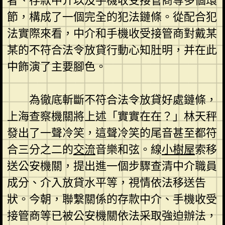
者、存款中介以及手機收受接管商等多個環
節，構成了一個完全的犯法鏈條。從配合犯
法實際來看，中介和手機收受接管商對戴某
某的不符合法令放貸行動心知肚明，并在此
中飾演了主要腳色。
為徹底斬斷不符合法令放貸好處鏈條，
上海查察機關將上述「實實在在？」林天秤
發出了一聲冷笑，這聲冷笑的尾音甚至都符
合三分之二的
交流
音樂和弦。線
小樹屋
索移
送公安機關，提出進一個步驟查清中介職員
成分、介入放貸水平等，視情依法移送告
狀。今朝，聯繫關係的存款中介、手機收受
接管商等已被公安機關依法采取強迫辦法，