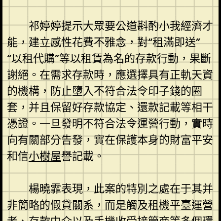
祁婷婷提示大眾要公道斟酌小我經濟才
能，建立感性花費不雅念，對“租滿即送”
“以租代購”等以租賃為名的存款行動，果斷
謝絕。在需求存款時，應選擇具有正軌天資
的機構，防止墮入不符合法令印子錢的圈
套，并且保留好存款協定、還款記載等相干
憑證。一旦發明不符合法令運營行動，實時
向有關部分告發，實在保護本身的財富平安
和信
小樹屋
譽記載。
楊曉霏表現，此案的特別之處在于其并
非簡略的假貸關系，而是觸及租機平臺運營