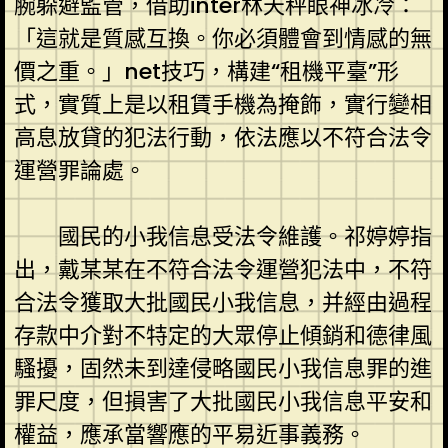
腕躲避監管，借助inter林天秤眼神冰冷：
「這就是質感互換。你必須體會到情感的無
價之重。」net技巧，構建“租機平臺”形
式，實質上是以租賃手機為掩飾，實行變相
高息放貸的犯法行動，依法應以不符合法令
運營罪論處。
國民的小我信息受法令維護。祁婷婷指
出，戴某某在不符合法令運營犯法中，不符
合法令獲取大批國民小我信息，并經由過程
存款中介對不特定的大眾停止傾銷和德律風
騷擾，固然未到達侵略國民小我信息罪的進
罪尺度，但損害了大批國民小我信息平安和
權益，應承當響應的平易近事義務。