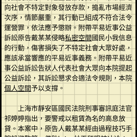
向社會不特定對象發放存款，搗亂市場經濟
次序，情節嚴重，其行動已組成不符合法令
運營罪，依法應予懲辦。附帶平易近事公益
訴訟原告戴某某侵略
私密空間
國民小我信息
的行動，傷害損失了不特定社會大眾好處，
應該承當響應的平易近事義務。附帶平易近
事公益訴訟告狀人代表社會大眾向本院提起
公益訴訟，其訴訟懇求合適法令規則，本院
個人空間
予以支撐。
上海市靜安區國民法院刑事審訊庭法官
祁婷婷指出，要警戒以租賃為名的高息放
貸。本案中，原告人戴某某經由過程技巧手