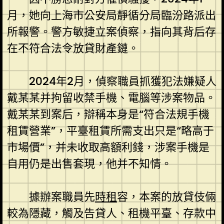
月，她向上海市公安局靜循分局臨汾路派出
所報警。警方敏捷立案偵察，指向其背后存
在不符合法令放貸財產鏈。
2024年2月，偵察職員抓獲犯法嫌疑人
戴某某并拘留收禁手機、電腦等涉案物品。
戴某某到案后，辯稱本身是“符合法規手機
租賃營業”，平臺租賃所需支出只是“略高于
市場價”，并未收取高額利錢，涉案手機是
自用仍是出售套現，他并不知情。
據辦案職員先
時租
容，本案的放貸伎倆
較為隱藏，觸及告貸人、租機平臺、存款中