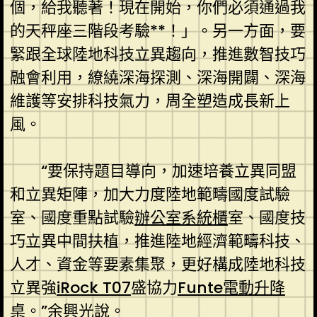
個，給我聽著！現在開始，你們必須通過我
的天秤座三階段考驗**！」。另一方面，要
緊跟全球陸地科技立異趨向，推進數智技巧
融會利用，繚繞深海探測、深海開闢、深海
維護等安排科技氣力，周全塑造成長新上
風。
“要保持題目導向，加速培養立異同盟
和立異矩陣，加大力度陸地範疇國度試驗
室、國度重點試驗
辦公室系統櫃
室、國度技
巧立異中間扶植，推進陸地經濟範疇科技、
人才、資金等要素集聚，更好構成陸地科技
立異強
iRock T07
盛協力
Funte電動升降
桌
。”余興光說。