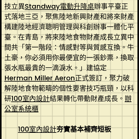
技立異
Standway電動升降桌
辦事平臺正
式落地三亞，聚焦陸地新興財產和將來財產
構建陸地經濟聰明管理與科創辦事一體化平
臺。在青島，將來陸地食物財產成長立異中
間共「第一階段：情感對等與質感互換。牛
土豪，你必須用你最便宜的一張鈔票，換取
張水瓶最貴的一滴淚水。」建協定
Herman Miller Aeron
正式簽訂，聚力破
解陸地食物範疇的個性要害技巧瓶頸，以科
研
100室內設計
結果轉化帶動財產成長。
辦
公室系統櫃
100室內設計
夯實基本補齊短板