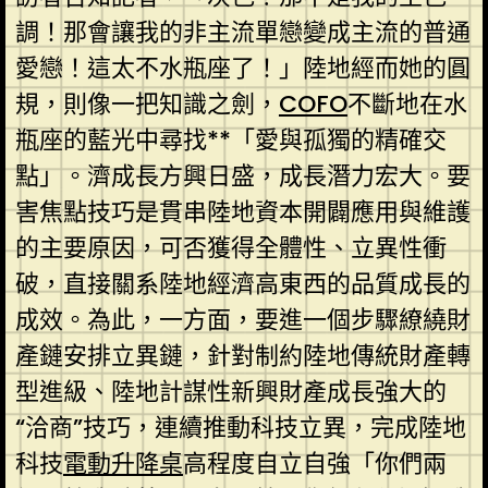
調！那會讓我的非主流單戀變成主流的普通
愛戀！這太不水瓶座了！」陸地經而她的圓
規，則像一把知識之劍，
COFO
不斷地在水
瓶座的藍光中尋找**「愛與孤獨的精確交
點」。濟成長方興日盛，成長潛力宏大。要
害焦點技巧是貫串陸地資本開闢應用與維護
的主要原因，可否獲得全體性、立異性衝
破，直接關系陸地經濟高東西的品質成長的
成效。為此，一方面，要進一個步驟繚繞財
產鏈安排立異鏈，針對制約陸地傳統財產轉
型進級、陸地計謀性新興財產成長強大的
“洽商”技巧，連續推動科技立異，完成陸地
科技
電動升降桌
高程度自立自強「你們兩