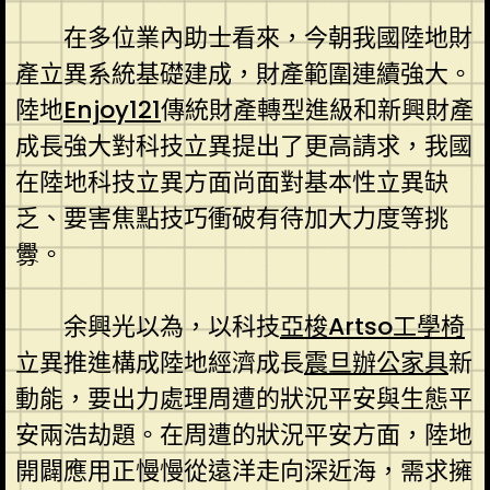
在多位業內助士看來，今朝我國陸地財
產立異系統基礎建成，財產範圍連續強大。
陸地
Enjoy121
傳統財產轉型進級和新興財產
成長強大對科技立異提出了更高請求，我國
在陸地科技立異方面尚面對基本性立異缺
乏、要害焦點技巧衝破有待加大力度等挑
釁。
余興光以為，以科技
亞梭Artso工學椅
立異推進構成陸地經濟成長
震旦辦公家具
新
動能，要出力處理周遭的狀況平安與生態平
安兩浩劫題。在周遭的狀況平安方面，陸地
開闢應用正慢慢從遠洋走向深近海，需求擁