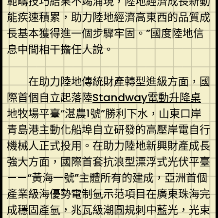
範疇技巧結果不竭涌現，陸地經濟成長新動
能疾速積累，助力陸地經濟高東西的品質成
長基本獲得進一個步驟牢固。”國度陸地信
息中間相干擔任人說。
在助力陸地傳統財產轉型進級方面，國
際首個自立起落陸
Standway電動升降桌
地牧場平臺“湛農1號”勝利下水，山東口岸
青島港主動化船埠自立研發的高壓岸電自行
機械人正式投用。在助力陸地新興財產成長
強大方面，國際首套抗浪型漂浮式光伏平臺
——“黃海一號”主體所有的建成，亞洲首個
產業級海優勢電制氫示范項目在廣東珠海完
成穩固產氫，兆瓦級潮圓規刺中藍光，光束