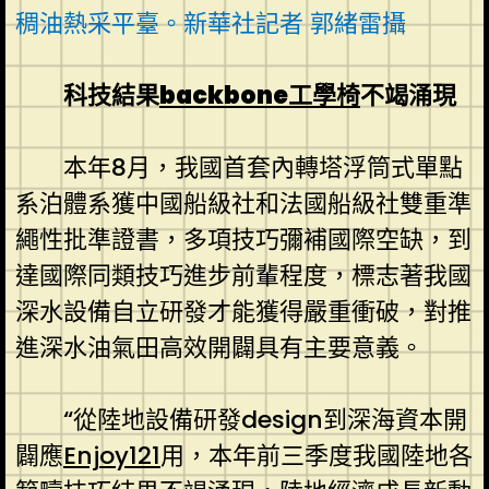
稠油熱采平臺。新華社記者 郭緒雷攝
科技結果
backbone工學椅
不竭涌現
本年8月，我國首套內轉塔浮筒式單點
系泊體系獲中國船級社和法國船級社雙重準
繩性批準證書，多項技巧彌補國際空缺，到
達國際同類技巧進步前輩程度，標志著我國
深水設備自立研發才能獲得嚴重衝破，對推
進深水油氣田高效開闢具有主要意義。
“從陸地設備研發design到深海資本開
闢應
Enjoy121
用，本年前三季度我國陸地各