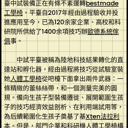
臺中試裝備正在有條不紊運轉
bestmade
工學椅
。平臺自2017年經由過程驗收并投
進應用至今，已為120余家企業、高校和科
研院所供給了1400余項技巧辦
歐德系統傢
俱
事。
中試平臺被稱為陸地科技結果轉化的直
達站和孵化器，經由過程將技巧從試驗室裝
她
人體工學椅
從吧檯下面拿出兩件武器：一
條精緻的蕾絲絲帶，和一個測量完美的圓
規。備向生孩子型裝備遷徙、展開範圍生孩
子的技巧經濟效益剖析、在利用端試用等，
為后續範圍化生孩子奠基了基
Xten法拉利
本。但是，部門企業和科研機
人體工學椅
構