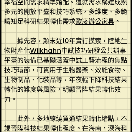
幸福空間
需求精準婚配。這就需求構建成熟
多元的開放平臺和技巧系統，多維度、多範
疇知足科研結果轉化需求
歐凌辦公家具
。
據先容，顛末近10年實行摸索，陸地生
物財產化
Wilkhahn
中試技巧研發公共辦事
平臺的裝備已基礎涵蓋中試工藝流程的焦點
技巧環節，可實用于生物醫藥、效能食物、
生物制品、化裝品等，年夜幅下降科技結果
轉化的難度與風險，明顯晉陞結果轉化效
力。
此外，多地繚繞買通結果轉化堵點，不
竭晉陞科技結果轉化程度。在海南，深海科