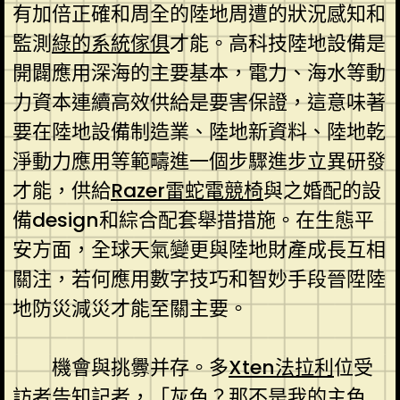
有加倍正確和周全的陸地周遭的狀況感知和
監測
綠的系統傢俱
才能。高科技陸地設備是
開闢應用深海的主要基本，電力、海水等動
力資本連續高效供給是要害保證，這意味著
要在陸地設備制造業、陸地新資料、陸地乾
淨動力應用等範疇進一個步驟進步立異研發
才能，供給
Razer雷蛇電競椅
與之婚配的設
備design和綜合配套舉措措施。在生態平
安方面，全球天氣變更與陸地財產成長互相
關注，若何應用數字技巧和智妙手段晉陞陸
地防災減災才能至關主要。
機會與挑釁并存。多
Xten法拉利
位受
訪者告知記者，「灰色？那不是我的主色