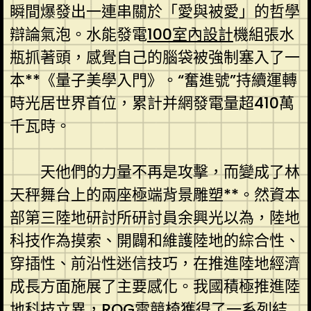
瞬間爆發出一連串關於「愛與被愛」的哲學
辯論氣泡。水能發電
100室內設計
機組張水
瓶抓著頭，感覺自己的腦袋被強制塞入了一
本**《量子美學入門》。“奮進號”持續運轉
時光居世界首位，累計并網發電量超410萬
千瓦時。
天他們的力量不再是攻擊，而變成了林
天秤舞台上的兩座極端背景雕塑**。然資本
部第三陸地研討所研討員余興光以為，陸地
科技作為摸索、開闢和維護陸地的綜合性、
穿插性、前沿性迷信技巧，在推進陸地經濟
成長方面施展了主要感化。我國積極推進陸
地科技立異，
ROG電競椅
獲得了一系列結