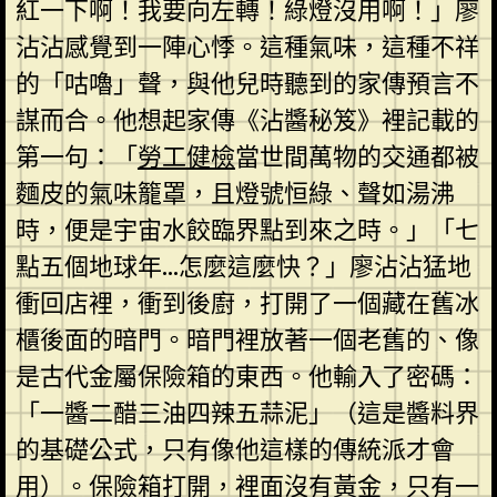
紅一下啊！我要向左轉！綠燈沒用啊！」廖
沾沾感覺到一陣心悸。這種氣味，這種不祥
的「咕嚕」聲，與他兒時聽到的家傳預言不
謀而合。他想起家傳《沾醬秘笈》裡記載的
第一句：「
勞工健檢
當世間萬物的交通都被
麵皮的氣味籠罩，且燈號恒綠、聲如湯沸
時，便是宇宙水餃臨界點到來之時。」「七
點五個地球年…怎麼這麼快？」廖沾沾猛地
衝回店裡，衝到後廚，打開了一個藏在舊冰
櫃後面的暗門。暗門裡放著一個老舊的、像
是古代金屬保險箱的東西。他輸入了密碼：
「一醬二醋三油四辣五蒜泥」（這是醬料界
的基礎公式，只有像他這樣的傳統派才會
用）。保險箱打開，裡面沒有黃金，只有一