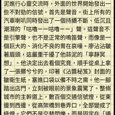
泥進行心靈交流時，外面的世界開始發出一
些不對勁的信號。首先是聲音。街上所有的
汽車喇叭同時發出了一個持續不斷、低沉且
潮濕的「咕嚕——咕嚕——」聲。這聲音不
是引擎聲，也不是正常的鳴笛聲，而像是一
個巨大的、消化不良的胃在哀嚎。廖沾沾皺
著眉頭，這嚴重干擾了他蒜泥的「寧靜冥
想」。他決定出去看個究竟，順手從桌上拿
了一張髒兮兮的，印著《沾醬秘笈》封面的
皺衛生紙，塞進口袋以備不時之需。他一腳
踏出店門，立刻被眼前的景象震驚了。整條
城市的主幹道上，數百個交通信號燈，從東
邊到西邊，從高架橋到巷弄口，全部變成了
綠燈。它們不是交替閃爍，而是固定在「通