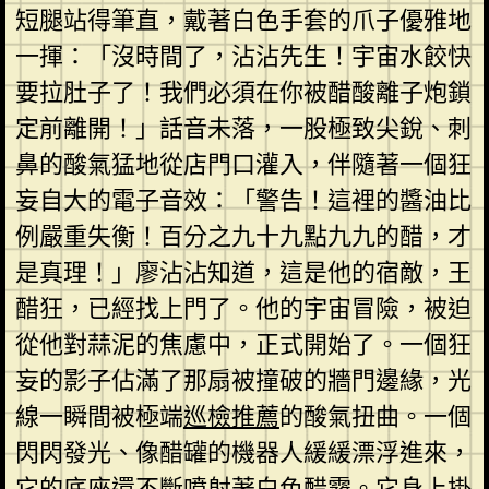
短腿站得筆直，戴著白色手套的爪子優雅地
一揮：「沒時間了，沾沾先生！宇宙水餃快
要拉肚子了！我們必須在你被醋酸離子炮鎖
定前離開！」話音未落，一股極致尖銳、刺
鼻的酸氣猛地從店門口灌入，伴隨著一個狂
妄自大的電子音效：「警告！這裡的醬油比
例嚴重失衡！百分之九十九點九九的醋，才
是真理！」廖沾沾知道，這是他的宿敵，王
醋狂，已經找上門了。他的宇宙冒險，被迫
從他對蒜泥的焦慮中，正式開始了。一個狂
妄的影子佔滿了那扇被撞破的牆門邊緣，光
線一瞬間被極端
巡檢推薦
的酸氣扭曲。一個
閃閃發光、像醋罐的機器人緩緩漂浮進來，
它的底座還不斷噴射著白色醋霧。它身上掛