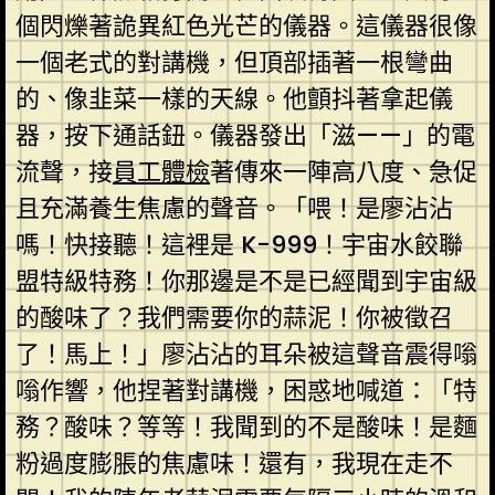
個閃爍著詭異紅色光芒的儀器。這儀器很像
一個老式的對講機，但頂部插著一根彎曲
的、像韭菜一樣的天線。他顫抖著拿起儀
器，按下通話鈕。儀器發出「滋——」的電
流聲，接
員工體檢
著傳來一陣高八度、急促
且充滿養生焦慮的聲音。「喂！是廖沾沾
嗎！快接聽！這裡是 K-999！宇宙水餃聯
盟特級特務！你那邊是不是已經聞到宇宙級
的酸味了？我們需要你的蒜泥！你被徵召
了！馬上！」廖沾沾的耳朵被這聲音震得嗡
嗡作響，他捏著對講機，困惑地喊道：「特
務？酸味？等等！我聞到的不是酸味！是麵
粉過度膨脹的焦慮味！還有，我現在走不