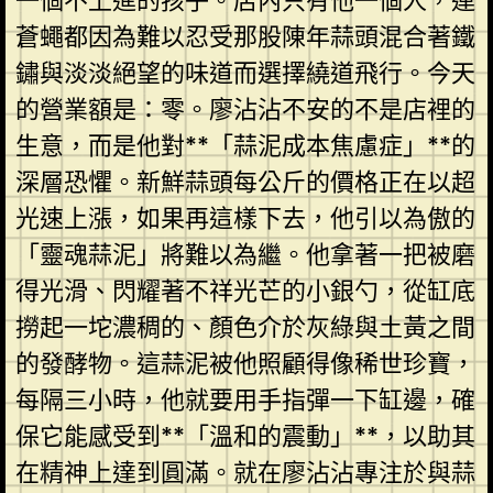
一個不上進的孩子。店內只有他一個人，連
蒼蠅都因為難以忍受那股陳年蒜頭混合著鐵
鏽與淡淡絕望的味道而選擇繞道飛行。今天
的營業額是：零。廖沾沾不安的不是店裡的
生意，而是他對**「蒜泥成本焦慮症」**的
深層恐懼。新鮮蒜頭每公斤的價格正在以超
光速上漲，如果再這樣下去，他引以為傲的
「靈魂蒜泥」將難以為繼。他拿著一把被磨
得光滑、閃耀著不祥光芒的小銀勺，從缸底
撈起一坨濃稠的、顏色介於灰綠與土黃之間
的發酵物。這蒜泥被他照顧得像稀世珍寶，
每隔三小時，他就要用手指彈一下缸邊，確
保它能感受到**「溫和的震動」**，以助其
在精神上達到圓滿。就在廖沾沾專注於與蒜