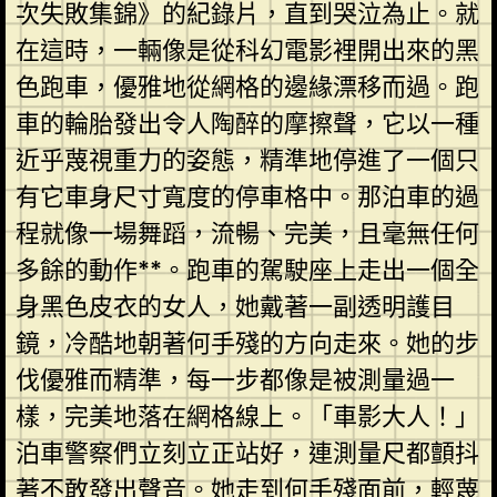
次失敗集錦》的紀錄片，直到哭泣為止。就
在這時，一輛像是從科幻電影裡開出來的黑
色跑車，優雅地從網格的邊緣漂移而過。跑
車的輪胎發出令人陶醉的摩擦聲，它以一種
近乎蔑視重力的姿態，精準地停進了一個只
有它車身尺寸寬度的停車格中。那泊車的過
程就像一場舞蹈，流暢、完美，且毫無任何
多餘的動作**。跑車的駕駛座上走出一個全
身黑色皮衣的女人，她戴著一副透明護目
鏡，冷酷地朝著何手殘的方向走來。她的步
伐優雅而精準，每一步都像是被測量過一
樣，完美地落在網格線上。「車影大人！」
泊車警察們立刻立正站好，連測量尺都顫抖
著不敢發出聲音。她走到何手殘面前，輕蔑