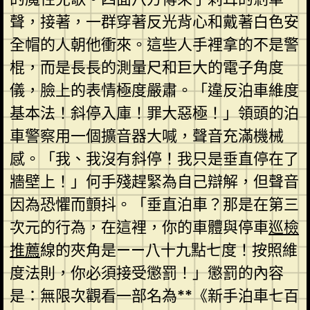
聲，接著，一群穿著反光背心和戴著白色安
全帽的人朝他衝來。這些人手裡拿的不是警
棍，而是長長的測量尺和巨大的電子角度
儀，臉上的表情極度嚴肅。「違反泊車維度
基本法！斜停入庫！罪大惡極！」領頭的泊
車警察用一個擴音器大喊，聲音充滿機械
感。「我、我沒有斜停！我只是垂直停在了
牆壁上！」何手殘趕緊為自己辯解，但聲音
因為恐懼而顫抖。「垂直泊車？那是在第三
次元的行為，在這裡，你的車體與停車
巡檢
推薦
線的夾角是——八十九點七度！按照維
度法則，你必須接受懲罰！」懲罰的內容
是：無限次觀看一部名為**《新手泊車七百