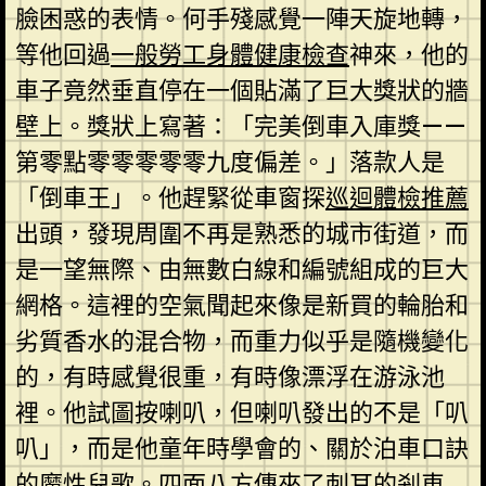
臉困惑的表情。何手殘感覺一陣天旋地轉，
等他回過
一般勞工身體健康檢查
神來，他的
車子竟然垂直停在一個貼滿了巨大獎狀的牆
壁上。獎狀上寫著：「完美倒車入庫獎——
第零點零零零零零九度偏差。」落款人是
「倒車王」。他趕緊從車窗探
巡迴體檢推薦
出頭，發現周圍不再是熟悉的城市街道，而
是一望無際、由無數白線和編號組成的巨大
網格。這裡的空氣聞起來像是新買的輪胎和
劣質香水的混合物，而重力似乎是隨機變化
的，有時感覺很重，有時像漂浮在游泳池
裡。他試圖按喇叭，但喇叭發出的不是「叭
叭」，而是他童年時學會的、關於泊車口訣
的魔性兒歌。四面八方傳來了刺耳的剎車