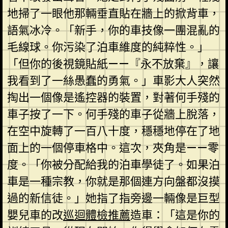
地掃了一眼他那輛垂直貼在牆上的掀背車，
語氣冰冷。「新手，你的車技像一團混亂的
毛線球。你污染了泊車維度的純粹性。」
「但你的後視鏡貼紙——『永不放棄』，讓
我看到了一絲愚蠢的勇氣。」車影大人突然
掏出一個像是遙控器的裝置，對著何手殘的
車子按了一下。何手殘的車子從牆上脫落，
在空中旋轉了一百八十度，穩穩地停在了地
面上的一個停車格中。這次，夾角是——零
度。「你被分配給我的泊車學徒了。如果泊
車是一種宗教，你就是那個連方向盤都沒摸
過的新信徒。」她指了指旁邊一輛像是巨型
嬰兒車的改
巡迴體檢推薦
造車：「這是你的