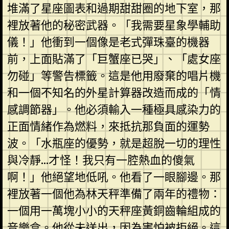
堆滿了星座圖表和過期甜甜圈的地下室，那
裡放著他的秘密武器。「我需要星象學輔助
儀！」他衝到一個像是老式彈珠臺的機器
前，上面貼滿了「巨蟹座已哭」、「處女座
勿碰」等警告標籤。這是他用廢棄的唱片機
和一個不知名的外星計算器改造而成的「情
感調節器」。他必須輸入一種極具感染力的
正面情緒作為燃料，來抵抗那負面的運勢
波。「水瓶座的優勢，就是超脫一切的理性
與冷靜…才怪！我只有一腔熱血的傻氣
啊！」他絕望地低吼。他看了一眼腳邊。那
裡放著一個他為林天秤準備了兩年的禮物：
一個用一萬塊小小的天秤座黃銅齒輪組成的
音樂盒。他從未送出，因為害怕被拒絕。這