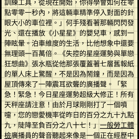
訓練工具，從現在開始，你得學會如何在零
點零零一秒內，將這輛車精準停入對面的針
眼大小的車位裡。」何手殘看著那輛閃閃發
光、還在播放《小星星》的嬰兒車，感到一
陣眩暈。泊車維度的生活，比他想象中還要
無理頭一百萬倍。《失控的星座運勢與單戀
狂想曲》張水瓶從他那張覆蓋著七層舊報紙
的單人床上驚醒，不是因為鬧鐘，而是因為
屋頂傳來了一陣震耳欲聾的廣播聲。「緊
急！緊急！今日星座運勢超級大修正！所有
天秤座請注意！由於月球剛剛打了一個噴
嚏，您的戀愛機率從昨日的百分之九十九點
九，陡降至負百分之八十七！」
一般勞工體
檢
廣播員的聲音聽起來像是一個正在經歷中