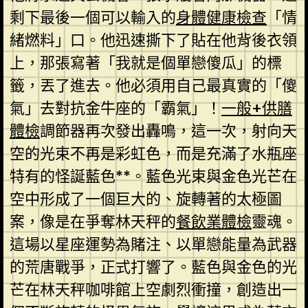
剩下最後一個可以輸入的
身體健康檢查
「情
緒燃料」口。他迅速撕下了貼在他背後衣領
上，那張寫著「我就是個單戀傻瓜」的標
籤，丟了進去。他必須用自己最真實的「傻
氣」去對抗金牛座的「霸氣」！
一般+供膳
體檢
調節器再次發出轟鳴，這一次，射向天
空的光束不再是彩虹色，而是充滿了水瓶座
特有的怪誕藍色**。藍色光束與金色光芒在
空中形成了一個巨大的、旋轉著的太極圖
案，像是在爭奪林天秤的
餐飲業體檢
靈魂。
這場以星座運勢為賭注、以單戀能量為武器
的荒唐戰爭，正式打響了。藍色與金色的光
芒在林天秤咖啡館上空劇烈衝撞，創造出一