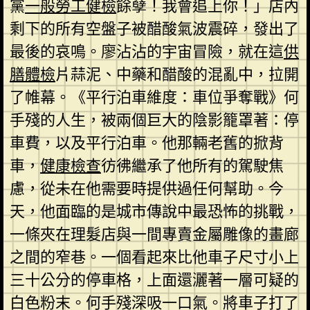
黨
一般勞工健檢
餘孽！我會追上你！」店內
剩下的所有空盤子被醋酸氣波震碎，發出了
最後的哀鳴。廖沾沾的宇宙冒險，就在這
供
膳體檢
片蒜泥、中藥和醋酸的混亂中，拉開
了帷幕。《平行泊車維度：車位爭奪戰》何
手殘的人生，被兩個巨大的陰影籠罩著：停
車費，以及平行泊車。他那輛老舊的掀背
車，
健康檢查
彷彿繼承了他所有的駕駛焦
慮，從未在他需要時提供過任何幫助。今
天，他面臨的是城市傳說中最恐怖的挑戰，
一條夾在理髮店與一間專賣金屬雕像的畫廊
之間的窄巷。一個看起來比他車子尺寸小上
三十公分的停車格，上面還灑著一層可疑的
白色粉末。何手殘深吸一口氣。將車子打了