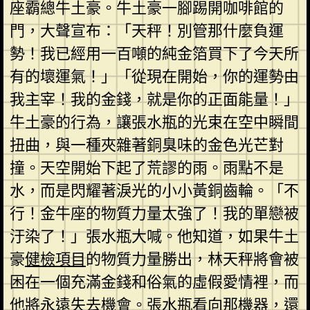
座霸總牛土豪。牛土豪一腳踢開咖啡館的
門，大聲宣布：「天秤！別管那什麼負運
勢！我已經用一百噸的純金箔買下了今天所
有的壞運氣！」「從現在開始，你的運勢由
我主宰！我的金錢，就是你的正面能量！」
牛土豪的行為，讓張水瓶的光束在空中瞬間
扭曲，與一種夾雜著銅臭味的金色光芒對
撞。天空開始下起了荒謬的雨。雨點不是
水，而是閃耀著淚光的小小黃銅齒輪。「不
行！金牛座的物質力量太強了！我的單戀被
汙染了！」張水瓶大喊。他知道，如果牛土
豪
健檢項目
的物質力量勝出，林天秤將會被
困在一個充滿金錢和俗氣的虛假愛情裡，而
他將永遠失去機會。張水瓶看向那機器，還