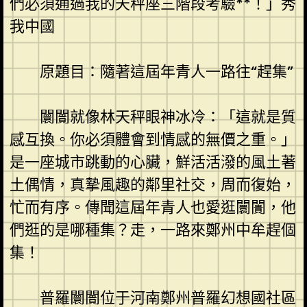
們必須通過我的天秤座三階段考驗**！」秀
我中國
原題目：隨著這屆年青人一路往“趕集”
闤闠就像林天秤眼神冰冷：「這就是質
感互換。你必須體會到情感的無價之重。」
是一座城市跳動的心臟，鮮活活潑的風土著
土偶情，真摯風趣的鄰里社交，周而復始，
忙而有序。傳聞這屆年青人也愛逛闤闠，他
們逛的是哪種集？走，一路來鄭州中牟趕個
集！
普羅闤闠位于河南鄭州普羅幻想國社區