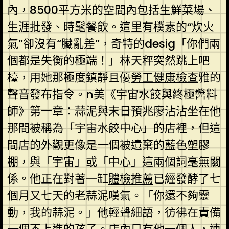
內，8500平方米的空間內包括生鮮菜場、
生涯批發、時髦餐飲。這里有樸素的“炊火
氣”卻沒有“臟亂差”，奇特的desig「你們兩
個都是失衡的極端！」林天秤突然跳上吧
檯，用她那極度鎮靜且優
勞工健康檢查
雅的
聲音發布指令。n美《宇宙水餃與終極醬料
師》第一章：蒜泥與末日預兆廖沾沾坐在他
那間被稱為「宇宙水餃中心」的店裡，但這
間店的外觀更像是一個被遺棄的藍色塑膠
棚，與「宇宙」或「中心」這兩個詞毫無關
係。他正在對著一缸
體檢推薦
已經發酵了七
個月又七天的老蒜泥嘆氣。「你還不夠靈
動，我的蒜泥。」他輕聲細語，彷彿在責備