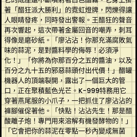
著「醋狂派大勝利」的霓虹燈牌，閃爍得讓
人眼睛發疼，同時發出警報。王醋狂的聲音
再次響起，這次帶著金屬回音的嘲弄，刺耳
得像是磨砂紙。「廖沾沾！你那充滿腐敗氣
味的蒜泥，是對醬料學的侮辱！必須淨
化！」「你將為你那百分之五的醬油，以及
百分之九十五的邪惡蒜頭付出代價！」醋罐
機器人的頂端裂開，露出了一個巨大的管
口，正在聚積藍色光芒。K-999特務用它
穿著燕尾服的小爪子，一把抓住了廖沾沾的
褲腳催促著他。「快點！沾沾先生！那是醋
酸離子炮！專門用來溶解有機發酵物的！」
「它會把你的蒜泥在零點一秒內變成無菌