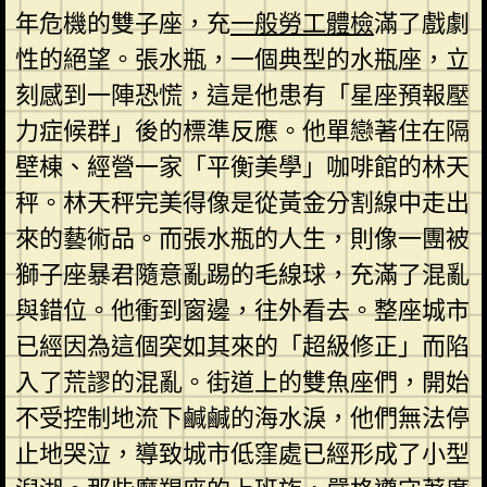
年危機的雙子座，充
一般勞工體檢
滿了戲劇
性的絕望。張水瓶，一個典型的水瓶座，立
刻感到一陣恐慌，這是他患有「星座預報壓
力症候群」後的標準反應。他單戀著住在隔
壁棟、經營一家「平衡美學」咖啡館的林天
秤。林天秤完美得像是從黃金分割線中走出
來的藝術品。而張水瓶的人生，則像一團被
獅子座暴君隨意亂踢的毛線球，充滿了混亂
與錯位。他衝到窗邊，往外看去。整座城市
已經因為這個突如其來的「超級修正」而陷
入了荒謬的混亂。街道上的雙魚座們，開始
不受控制地流下鹹鹹的海水淚，他們無法停
止地哭泣，導致城市低窪處已經形成了小型