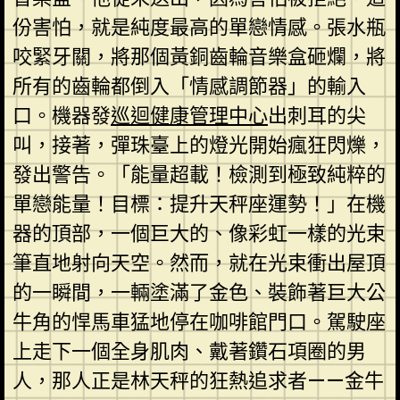
份害怕，就是純度最高的單戀情感。張水瓶
咬緊牙關，將那個黃銅齒輪音樂盒砸爛，將
所有的齒輪都倒入「情感調節器」的輸入
口。機器發
巡迴健康管理中心
出刺耳的尖
叫，接著，彈珠臺上的燈光開始瘋狂閃爍，
發出警告。「能量超載！檢測到極致純粹的
單戀能量！目標：提升天秤座運勢！」在機
器的頂部，一個巨大的、像彩虹一樣的光束
筆直地射向天空。然而，就在光束衝出屋頂
的一瞬間，一輛塗滿了金色、裝飾著巨大公
牛角的悍馬車猛地停在咖啡館門口。駕駛座
上走下一個全身肌肉、戴著鑽石項圈的男
人，那人正是林天秤的狂熱追求者——金牛