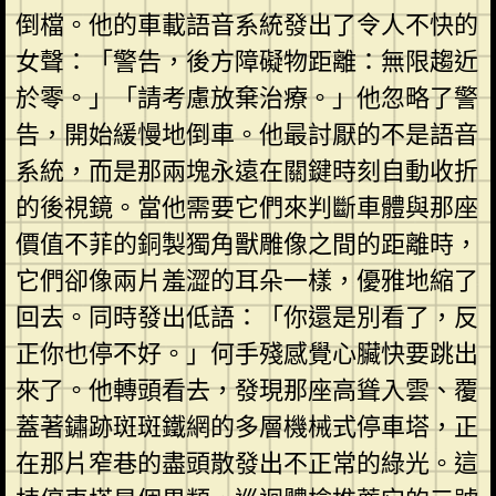
倒檔。他的車載語音系統發出了令人不快的
女聲：「警告，後方障礙物距離：無限趨近
於零。」「請考慮放棄治療。」他忽略了警
告，開始緩慢地倒車。他最討厭的不是語音
系統，而是那兩塊永遠在關鍵時刻自動收折
的後視鏡。當他需要它們來判斷車體與那座
價值不菲的銅製獨角獸雕像之間的距離時，
它們卻像兩片羞澀的耳朵一樣，優雅地縮了
回去。同時發出低語：「你還是別看了，反
正你也停不好。」何手殘感覺心臟快要跳出
來了。他轉頭看去，發現那座高聳入雲、覆
蓋著鏽跡斑斑鐵網的多層機械式停車塔，正
在那片窄巷的盡頭散發出不正常的綠光。這