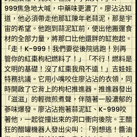
999焦急地大喊，中藥味更濃了。廖沾沾知
道，他必須帶走他那缸陳年老蒜泥，那是宇
宙的希望。他跑到蒜泥缸前，使出他搬運食
材的全部力量，將那口比他還胖的缸抱起。
「走！K-999！我們要從後院逃跑！別再
管你的紅棗枸杞燃料了！」「不行！燃料是
文明的基礎！沒了紅棗我飛不遠！」吉娃娃
特務抗議。它用小嘴咬住廖沾沾的衣領，同
時開啟了它背上的枸杞推進器。推進器發出
「滋滋」的輕微煎煮聲，伴隨著一股濃郁的
蔘味爆發。廖沾沾抱著蒜泥缸、K-999咬
著他，一起從撞出來的洞口衝向後院。王醋
狂的醋罐機器人發出尖叫：「別想逃！醬油