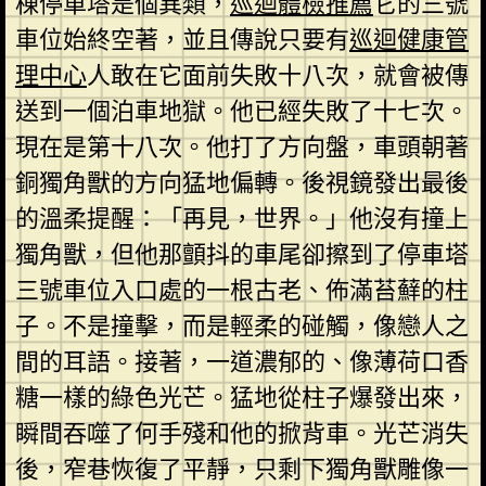
棟停車塔是個異類，
巡迴體檢推薦
它的三號
車位始終空著，並且傳說只要有
巡迴健康管
理中心
人敢在它面前失敗十八次，就會被傳
送到一個泊車地獄。他已經失敗了十七次。
現在是第十八次。他打了方向盤，車頭朝著
銅獨角獸的方向猛地偏轉。後視鏡發出最後
的溫柔提醒：「再見，世界。」他沒有撞上
獨角獸，但他那顫抖的車尾卻擦到了停車塔
三號車位入口處的一根古老、佈滿苔蘚的柱
子。不是撞擊，而是輕柔的碰觸，像戀人之
間的耳語。接著，一道濃郁的、像薄荷口香
糖一樣的綠色光芒。猛地從柱子爆發出來，
瞬間吞噬了何手殘和他的掀背車。光芒消失
後，窄巷恢復了平靜，只剩下獨角獸雕像一