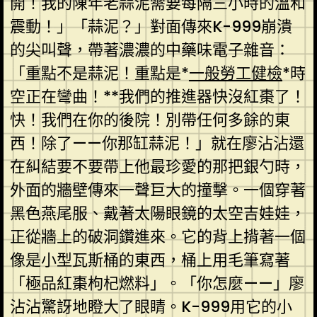
開！我的陳年老蒜泥需要每隔三小時的溫和
震動！」「蒜泥？」對面傳來K-999崩潰
的尖叫聲，帶著濃濃的中藥味電子雜音：
「重點不是蒜泥！重點是*
一般勞工健檢
*時
空正在彎曲！**我們的推進器快沒紅棗了！
快！我們在你的後院！別帶任何多餘的東
西！除了——你那缸蒜泥！」就在廖沾沾還
在糾結要不要帶上他最珍愛的那把銀勺時，
外面的牆壁傳來一聲巨大的撞擊。一個穿著
黑色燕尾服、戴著太陽眼鏡的太空吉娃娃，
正從牆上的破洞鑽進來。它的背上揹著一個
像是小型瓦斯桶的東西，桶上用毛筆寫著
「極品紅棗枸杞燃料」。「你怎麼——」廖
沾沾驚訝地瞪大了眼睛。K-999用它的小