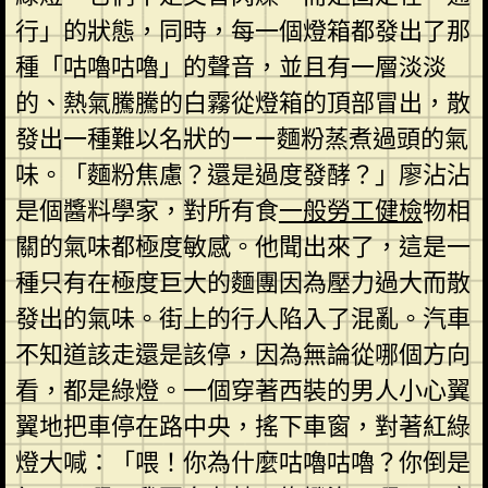
行」的狀態，同時，每一個燈箱都發出了那
種「咕嚕咕嚕」的聲音，並且有一層淡淡
的、熱氣騰騰的白霧從燈箱的頂部冒出，散
發出一種難以名狀的——麵粉蒸煮過頭的氣
味。「麵粉焦慮？還是過度發酵？」廖沾沾
是個醬料學家，對所有食
一般勞工健檢
物相
關的氣味都極度敏感。他聞出來了，這是一
種只有在極度巨大的麵團因為壓力過大而散
發出的氣味。街上的行人陷入了混亂。汽車
不知道該走還是該停，因為無論從哪個方向
看，都是綠燈。一個穿著西裝的男人小心翼
翼地把車停在路中央，搖下車窗，對著紅綠
燈大喊：「喂！你為什麼咕嚕咕嚕？你倒是