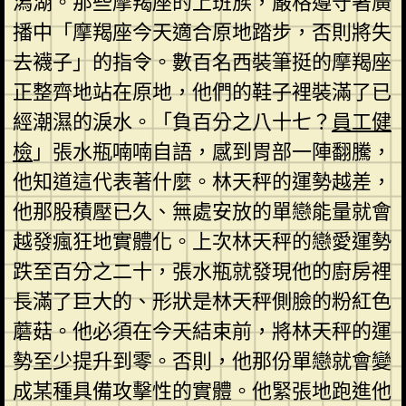
潟湖。那些摩羯座的上班族，嚴格遵守著廣
播中「摩羯座今天適合原地踏步，否則將失
去襪子」的指令。數百名西裝筆挺的摩羯座
正整齊地站在原地，他們的鞋子裡裝滿了已
經潮濕的淚水。「負百分之八十七？
員工健
檢
」張水瓶喃喃自語，感到胃部一陣翻騰，
他知道這代表著什麼。林天秤的運勢越差，
他那股積壓已久、無處安放的單戀能量就會
越發瘋狂地實體化。上次林天秤的戀愛運勢
跌至百分之二十，張水瓶就發現他的廚房裡
長滿了巨大的、形狀是林天秤側臉的粉紅色
蘑菇。他必須在今天結束前，將林天秤的運
勢至少提升到零。否則，他那份單戀就會變
成某種具備攻擊性的實體。他緊張地跑進他