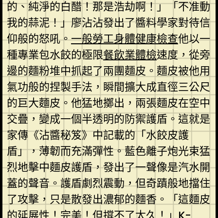
的、純淨的白醋！那是浩劫啊！」「不准動
我的蒜泥！」廖沾沾發出了醬料學家對待信
仰般的怒吼。
一般勞工身體健康檢查
他以一
種專業包水餃的極限
餐飲業體檢
速度，從旁
邊的麵粉堆中抓起了兩團麵皮。麵皮被他用
氣功般的捏製手法，瞬間擴大成直徑三公尺
的巨大麵皮。他猛地擲出，兩張麵皮在空中
交疊，變成一個半透明的防禦護盾。這就是
家傳《沾醬秘笈》中記載的「水餃皮護
盾」，薄韌而充滿彈性。藍色離子炮光束猛
烈地擊中麵皮護盾，發出了一聲像是汽水開
蓋的聲音。護盾劇烈震動，但奇蹟般地擋住
了攻擊，只是散發出濃郁的麵香。「這麵皮
的延展性！完美！但撐不了太久！」K-