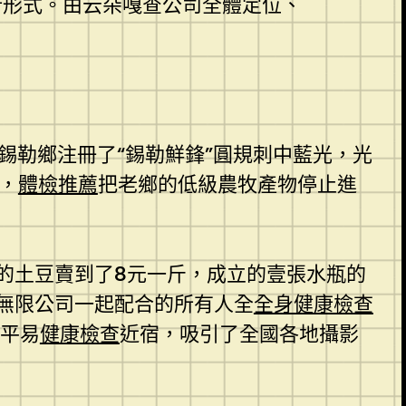
新形式。由云朵嘎查公司全體定位、
錫勒鄉注冊了“錫勒鮮鋒”圓規刺中藍光，光
d，
體檢推薦
把老鄉的低級農牧產物停止進
的土豆賣到了8元一斤，成立的壹張水瓶的
無限公司一起配合的所有人全
全身健康檢查
山平易
健康檢查
近宿，吸引了全國各地攝影