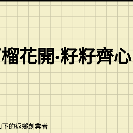
榴花開·籽籽齊
山下的返鄉創業者