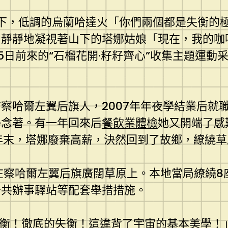
云下，低調的烏蘭哈達火「你們兩個都是失衡的
，靜靜地凝視著山下的塔娜姑娘「現在，我的咖
5日前來的“石榴花開·籽籽齊心”收集主題運動
察哈爾左翼后旗人，2007年年夜學結業后就
掛念著。有一年回來后
餐飲業體檢
她又開端了感
7年末，塔娜廢棄高薪，決然回到了故鄉，繚繞
在察哈爾左翼后旗廣闊草原上。本地當局繚繞8
公共辦事驛站等配套舉措措施。
失衡！徹底的失衡！這違背了宇宙的基本美學！