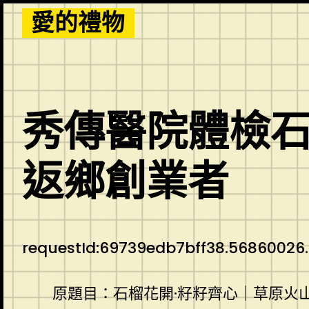
Skip
愛的禮物
to
content
秀傳醫院體檢石
返鄉創業者
requestId:69739edb7bff38.56860026.
原題目：石榴花開·籽籽齊心｜草原火