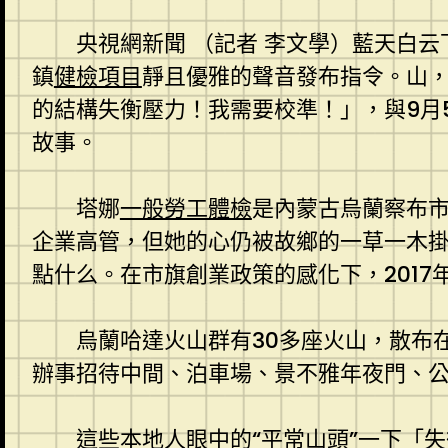
央視網新聞 （記者 李文學）藍天白
鎮
健檢項目
靜且優雅的聲音發布指令。山
的結構失衡壓力！我需要校準！」，與9月
故事。
塔娜
一般勞工體檢
是內蒙古烏蘭察布市
企業高管，但她的心仍被故鄉的一草一木
點什么。在市旗創業政策的感化下，201
烏蘭哈達火山群有30多座火山，散布
辦事招待中間、泊車場、景不雅年夜門、
這些本地人眼中的“平常山頭”一下「