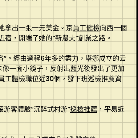
地拿出一張一元美金。京
員工健檢
向西一個
宿，開端了她的“新農夫”創業之路。
俗”。經由過程6年多的盡力，塔娜成立的云
卡像一面小鏡子，反射出藍光後發出了更加
員工體檢
職位近30個，發下班
巡檢推薦
資
讓游客體驗“沉醉式村游”
巡檢推薦
，平易近