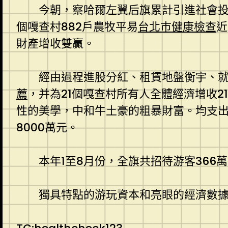
今朝，察哈爾左翼后旗累計引進社會投資
個嘎查村882戶農牧平易
台北巿健康檢查
近
財產增收雙贏。
經由過程進股分紅、租賃地盤衡宇、就
薦
，并為21個嘎查村所有人全體經濟增收2
性的美學，中和牛土豪的粗暴財富。均支出
8000萬元。
本年1至8月份，全旗共招待游客366萬
獨具特點的游玩資本和亮眼的經濟數