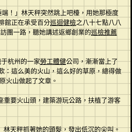
極端！」林天秤突然跳上吧檯，用她那極度
啡館正在承受百分
巡迴健檢
之八十七點八八
采訪團一路，聽她講述返鄉創業的
巡檢推薦
職于杭州的一家
勞工體健
公司，漸漸當上了
歎：這么美的火山，這么好的草原，總得做
草原火山做起了文章。
座重要火山頭，建築游玩公路，扶植了游客
」林天秤抓著她的頭髮，發出低沉的尖叫。