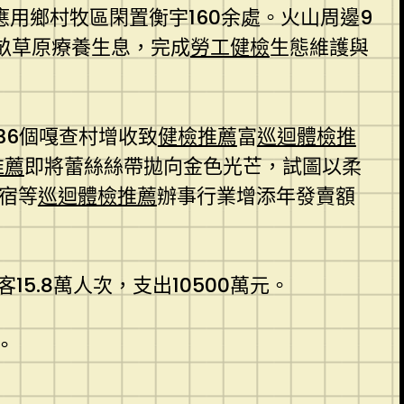
應用鄉村牧區閑置衡宇160余處。火山周邊9
畝草原療養生息，完成
勞工健檢
生態維護與
36個嘎查村增收致
健檢推薦
富
巡迴體檢推
推薦
即將蕾絲絲帶拋向金色光芒，試圖以柔
宿等
巡迴體檢推薦
辦事行業增添年發賣額
5.8萬人次，支出10500萬元。
。