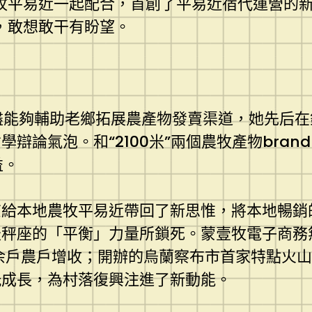
農牧平易近一起配合，首創了平易近宿代運營的
贅，敢想敢干有盼望。
還盡能夠輔助老鄉拓展農產物發賣渠道，她先后在
論氣泡。和“2100米”兩個農牧產物bran
益。
給本地農牧平易近帶回了新思惟，將本地暢銷
天秤座的「平衡」力量所鎖死。蒙壹牧電子商務
0余戶農戶增收；開辦的烏蘭察布市首家特點火
玩成長，為村落復興注進了新動能。