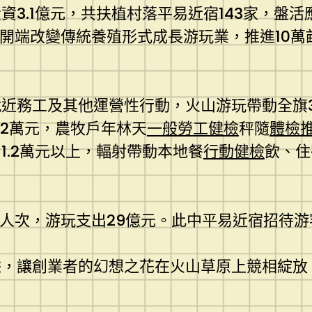
3.1億元，共扶植村落平易近宿143家，盤活
開端改變傳統養殖形式成長游玩業，推進10萬
近務工及其他運營性行動，火山游玩帶動全旗
12萬元，農牧戶年林天
一般勞工健檢
秤隨
體檢
1.2萬元以上，輻射帶動本地餐
行動健檢
飲、住
人次，游玩支出29億元。此中平易近宿招待游客1
據，讓創業者的幻想之花在火山草原上競相綻放