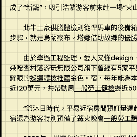
成了“新寵”，吸引浩繁游客前來赴一場“火
北牛土豪
供膳體檢
則從悍馬車的後備
步驟，就是烏蘭察布。塔娜借助故鄉的優勝
由於學過工程監理，愛人又懂desig
朵嘎查村落游玩無限公司旗下曾經有5家平
耀眼的
巡迴體檢推薦
金色。宿，每年能為
近120萬元，共帶動周
一般勞工健檢
邊近5
“節沐日時代，平易近宿房間預訂量遠
宿還為游客特別預備了篝火晚會
一般勞工