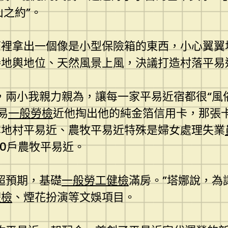
山之約”。
箱裡拿出一個像是小型保險箱的東西，小心翼翼
地輿地位、天然風景上風，決議打造村落平易近
n，兩小我親力親為，讓每一家平易近宿都很“風
易
一般勞檢
近他掏出他的純金箔信用卡，那張
本地村平易近、農牧平易近特殊是婦女處理失業
00戶農牧平易近。
超預期，基礎
一般勞工健檢
滿房。”塔娜說，為
體檢
、煙花扮演等文娛項目。