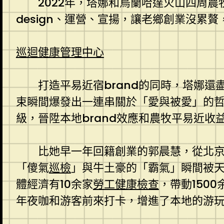
2022年，塔娜和烏蘭哈達火山四周
design、運營、宣揚，讓老鄉創業沒累
巡迴健康管理中心
打造平易近宿brand的同時，塔娜
束瞬間爆發出一連串關於「愛與被愛」的哲學辯
級，晉陞本地brand效應和農牧平易近收
比她早一年回籍創業的郭晨慧，從北京
「傻氣
巡檢
」與牛土豪的「霸氣」瞬間被
體經濟有10余家
勞工健康檢查
，帶動150
年夜咖和游客前來打卡，增進了本地的游