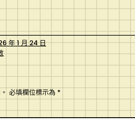
26 年 1 月 24 日
數
開。
必填欄位標示為
*