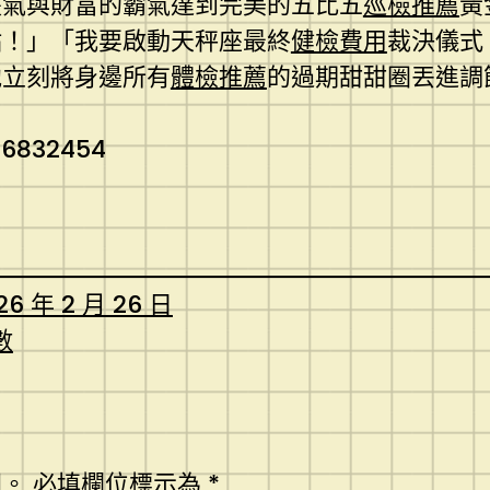
傻氣與財富的霸氣達到完美的五比五
巡檢推薦
黃
點！」「我要啟動天秤座最終
健檢費用
裁決儀式
他立刻將身邊所有
體檢推薦
的過期甜甜圈丟進調
96832454
26 年 2 月 26 日
數
開。
必填欄位標示為
*