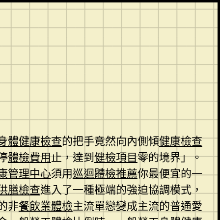
身體健康檢查
的把手竟然向內側傾
健康檢查
停
體檢費用
止，達到
健檢項目
零的境界」。
康管理中心
須用
巡迴體檢推薦
你最便宜的一
供膳檢查
進入了一種極端的強迫協調模式，
的非
餐飲業體檢
主流單戀變成主流的普通愛