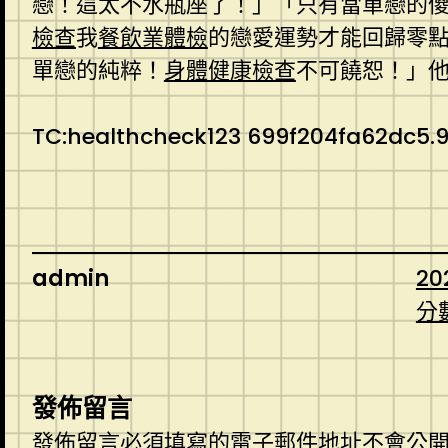
戀！這太不水瓶座了！」「只有當單戀的
檢查
我
餐飲業體檢
的戀愛運勢才能回歸零
單戀的純粹！
身體健康檢查
不可饒恕！」
TC:healthcheck123 699f204fa62dc5.
admin
20
分
發佈留言
發佈留言必須填寫的電子郵件地址不會公