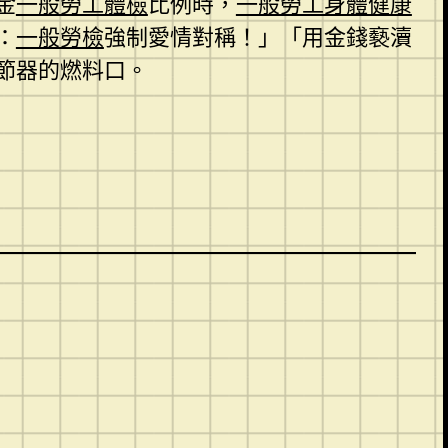
金
一般勞工體檢
比例時，
一般勞工身體健康
：
一般勞檢
強制愛情對稱！」「用金錢褻瀆
節器的燃料口。