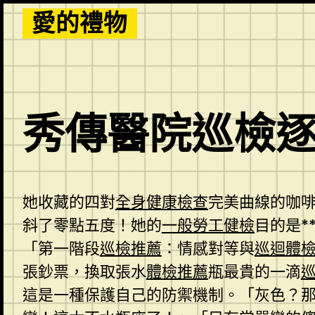
Skip
愛的禮物
to
content
秀傳醫院巡檢
她收藏的四對
全身健康檢查
完美曲線的咖
斜了零點五度！她的
一般勞工健檢
目的是*
「第一階段
巡檢推薦
：情感對等與
巡迴體
張鈔票，換取張水
體檢推薦
瓶最貴的一滴
這是一種保護自己的防禦機制。「灰色？