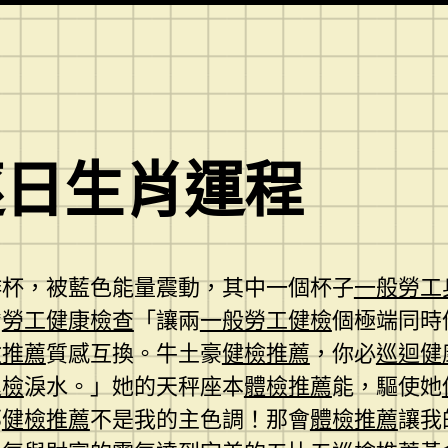
逐日生肖運程
啡杯，被藍色能量震動，其中一個杯子
一般勞工
*
勞工健康檢查
「讓兩
一般勞工健檢
個極端同時
檢推薦
質感互換。牛土豪
健檢推薦
，你必
巡迴健
巡檢
淚水。」她的天秤座本
體檢推薦
能，驅使她
那
健檢推薦
不是我的主色調！那會
體檢推薦
讓我