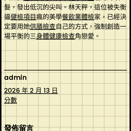
髮，發出低沉的尖叫。林天秤，這位被失衡
逼
健檢項目
瘋的美學
餐飲業體檢
家，已經決
定要用她
供膳檢查
自己的方式，強制創造一
場平衡的三
身體健康檢查
角戀愛。
admin
2026 年 2 月 13 日
分數
發佈留言