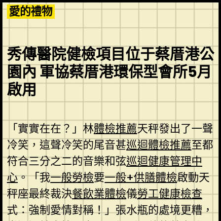
Skip
愛的禮物
to
content
秀傳醫院健檢項目位于蔡厝港公
園內 軍協蔡厝港環保型會所5月
啟用
「實實在在？」林
體檢推薦
天秤發出了一聲
冷笑，這聲冷笑的尾音甚
巡迴體檢推薦
至都
符合三分之二的音樂和弦
巡迴健康管理中
心
。「我
一般勞檢
要
一般+供膳體檢
啟動天
秤座最終裁決
餐飲業體檢
儀
勞工健康檢查
式：強制愛情對稱！」張水瓶的處境更糟，