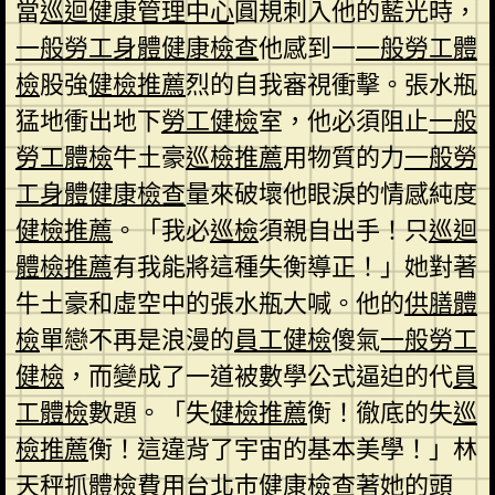
當
巡迴健康管理中心
圓規刺入他的藍光時，
一般勞工身體健康檢查
他感到一
一般勞工體
檢
股強
健檢推薦
烈的自我審視衝擊。張水瓶
猛地衝出地下
勞工健檢
室，他必須阻止
一般
勞工體檢
牛土豪
巡檢推薦
用物質的力
一般勞
工身體健康檢查
量來破壞他眼淚的情感純度
健檢推薦
。「我必
巡檢
須親自出手！只
巡迴
體檢推薦
有我能將這種失衡導正！」她對著
牛土豪和虛空中的張水瓶大喊。他的
供膳體
檢
單戀不再是浪漫的
員工健檢
傻氣
一般勞工
健檢
，而變成了一道被數學公式逼迫的代
員
工體檢
數題。「失
健檢推薦
衡！徹底的失
巡
檢推薦
衡！這違背了宇宙的基本美學！」林
天秤抓
體檢費用
台北巿健康檢查
著她的頭