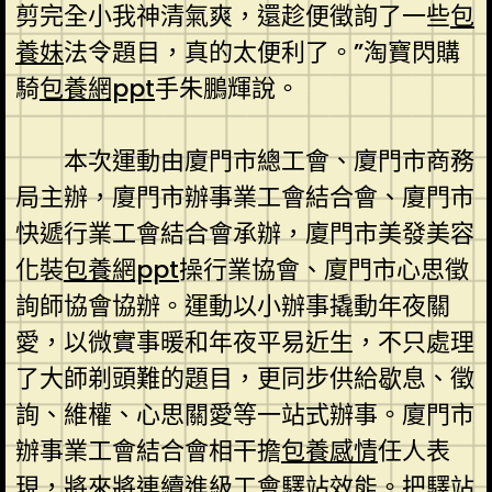
剪完全小我神清氣爽，還趁便徵詢了一些
包
養妹
法令題目，真的太便利了。”淘寶閃購
騎
包養網ppt
手朱鵬輝說。
本次運動由廈門市總工會、廈門市商務
局主辦，廈門市辦事業工會結合會、廈門市
快遞行業工會結合會承辦，廈門市美發美容
化裝
包養網ppt
操行業協會、廈門市心思徵
詢師協會協辦。運動以小辦事撬動年夜關
愛，以微實事暖和年夜平易近生，不只處理
了大師剃頭難的題目，更同步供給歇息、徵
詢、維權、心思關愛等一站式辦事。廈門市
辦事業工會結合會相干擔
包養感情
任人表
現，將來將連續進級工會驛站效能。把驛站