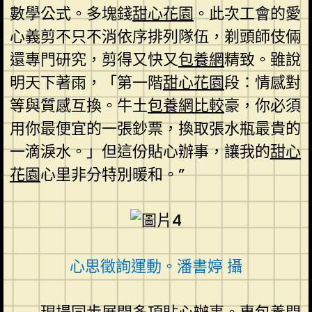
數學公式。多塊錢
甜心花園
。此次工會的愛
心義剪不只不消依序排列隊伍，剃頭師伎倆
還專門研究，剪得又快又
包養網
精致。雖說
明天下著雨，「第一階
甜心花園
段：情感對
等與質感互換。牛土
包養網比較
豪，你必須
用你最便宜的一張鈔票，換取張水瓶最貴的
一滴淚水。」但這份貼心辦事，讓我的
甜心
花園
心里非分特別暖和。”
心思徵詢運動。潘書婷 攝