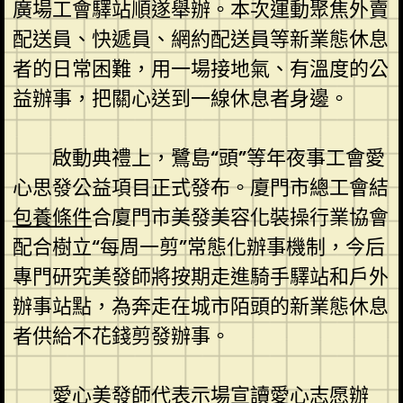
廣場工會驛站順遂舉辦。本次運動聚焦外賣
配送員、快遞員、網約配送員等新業態休息
者的日常困難，用一場接地氣、有溫度的公
益辦事，把關心送到一線休息者身邊。
啟動典禮上，鷺島“頭”等年夜事工會愛
心思發公益項目正式發布。廈門市總工會結
包養條件
合廈門市美發美容化裝操行業協會
配合樹立“每周一剪”常態化辦事機制，今后
專門研究美發師將按期走進騎手驛站和戶外
辦事站點，為奔走在城市陌頭的新業態休息
者供給不花錢剪發辦事。
愛心美發師代表示場宣讀愛心志愿辦