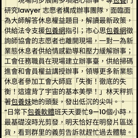
現場同步展開多項貼心辦事。專
包養
門
研究lawyer 志愿者構成辦事團隊，面臨面
為大師解答休息權益題目，解讀最新政策，
供給法令支援
包養網
指引；市心思
包養網
徵
詢師協會的志愿者也離開現場，一對一為新
業態休息者供給情感勸導和壓力緩解辦事；
工會任務職員在現場建立辦事臺，供給掃碼
進會和會員權益講授辦事，領導更多新業態
休息者參加工會大師庭「失衡！徹底的失
衡！這違背了宇宙的基本美學！」林天秤抓
著
包養妹
她的頭髮，發出低沉的尖叫。。
“日常下
包養軟體
班天天要忙9—10個小時，
最基礎沒時光剪發，明天恰好在明發片區送
貨，看到群里的義剪告訴就趕忙過去體驗。