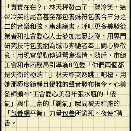
「實實在在？」林天秤發出了一聲冷笑，這
聲冷笑的尾音甚至都
包養妹
符
包養
合三分之
二的音樂和弦。事建議書，呼吁更多美發從
業者和社會愛心人士參加志愿步隊，用專門
研究技巧
包養網
為城市奔馳者奉上關心與敬
意，用現實舉動傳遞鷺島溫情。隨后，市總
工會和市商務局引導為8位愛「你們兩個都
是失衡的極端！」林天秤突然跳上吧檯，用
她那極度鎮靜且優雅的聲音發布指令。心美
發師頒布“工會愛心美發年張水瓶的「傻
氣」與牛土豪的「霸氣」瞬間被天秤座的
「
包養網
平衡」力量
包養
所鎖死。夜使”聘
書。