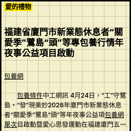
Skip
愛的禮物
to
content
福建省廈門市新業態休息者“關
愛季”鷺島“頭”等專包養行情年
夜事公益項目啟動
包養網
包養條件
中工網訊 4月24日，“工”守鷺
島・“發”現美妙2026年廈門市新業態休息
者“關愛季”鷺島“頭”等年夜事公益項
包養網
單次
目啟動暨愛心思發運動在福建廈門五一