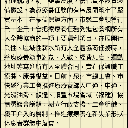
治理軌制，明白辦事尺度，優化資本設置裝
備擺設，為療療養任務的有序展開筑牢了堅
實基本。在權益保證方面，市縣工會領導行
業、企業工會把療療養任務列進
包養網
所有
人全體協商的一項主要福利項目，在展開行
業性、區域性薪水所有人全體協商任務時，
將療療養辦事對象、人數、經費尺度、運動
地址等寫進所有人全體合同，實在保證職工
療養、康養權益。日前，泉州市總工會、市
快遞行業工會推進療療養歸入中通、申通、
光滑油滑、韻達、順豐五場省域（福建）協
商懇談會議題，樹立行政支撐、工會組織、
職工介入的機制，推進療療養在新失業形狀
休息者群體中落實。