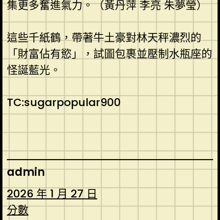
集更多奮進氣力。（黃丹萍 李亮 朱夢瑩）
這些千紙鶴，帶著牛土豪對林天秤濃烈的
「財富佔有慾」，試圖包裹並壓制水瓶座的
怪誕藍光。
TC:sugarpopular900
admin
2026 年 1 月 27 日
分數