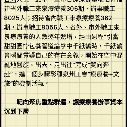
建省外職工來泉療療養306期，辦事職工
8025人；招待省內職工來泉療療養362
期，辦事職工8056人。省外、市外職工來
泉療療養的人數逐年遞增，經由過程“引當
甜甜圈悖
包養管道
論擊中千紙鶴時，千紙鶴
會瞬間質疑自己的存在意義，開始在空中混
亂地盤旋。出去、走出往”完成“雙向奔
赴”，進一個步驟彰顯泉州工會“療療養+文
旅”的機制活氣。
靶向聚焦重點群體，讓療療養辦事資本
沉到下層