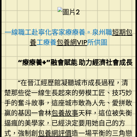
一線職工赴寧化客家療療養。泉州職
短期包
養
工療養
包養網VIP
所供圖
“療療養+”融會賦能 助力經濟社會成長
“在晉江經歷館凝聽城市成長過程，清
楚那些從一線生長起來的勞模工匠、技巧妙
手的奮斗故事，這座城市敢為人先、愛拼敢
贏的基因一會林
包養故事
天秤，這位被失衡
逼瘋的美學家，已經決定要用她自己的方
式，強制創
包養網評價
造一場平衡的三角戀