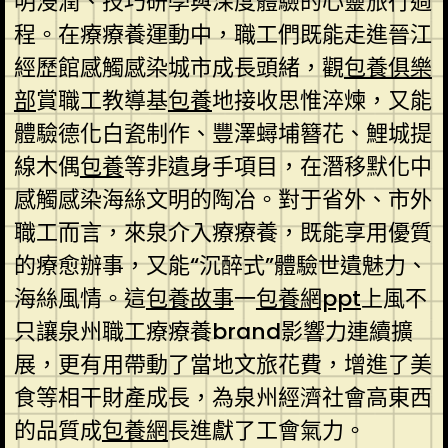
明浸潤、技巧研學與深度體驗的心靈旅行過
程。在療療養運動中，職工們既能走進晉江
經歷館感觸感染城市成長頭緒，觀
包養俱樂
部
賞職工教導基
包養
地接收思惟淬煉，又能
體驗德化白瓷制作、豐澤蟳埔簪花、鯉城提
線木偶
包養
等非遺身手項目，在潛移默化中
感觸感染海絲文明的陶冶。對于省外、市外
職工而言，來泉介入療療養，既能享用優質
的療愈辦事，又能“沉醉式”體驗世遺魅力、
海絲風情。這
包養故事
一
包養網ppt
上風不
只讓泉州職工療療養brand影響力連續擴
展，更有用帶動了當地文旅花費，增進了美
食等相干財產成長，為泉州經濟社會高東西
的品質成
包養網
長進獻了工會氣力。