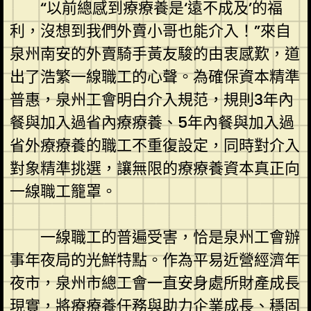
“以前總感到療療養是‘遠不成及’的福
利，沒想到我們外賣小哥也能介入！”來自
泉州南安的外賣騎手黃友駿的由衷感歎，道
出了浩繁一線職工的心聲。為確保資本精準
普惠，泉州工會明白介入規范，規則3年內
餐與加入過省內療療養、5年內餐與加入過
省外療療養的職工不重復設定，同時對介入
對象精準挑選，讓無限的療療養資本真正向
一線職工籠罩。
一線職工的普遍受害，恰是泉州工會辦
事年夜局的光鮮特點。作為平易近營經濟年
夜市，泉州市總工會一直安身處所財產成長
現實，將療療養任務與助力企業成長、穩固