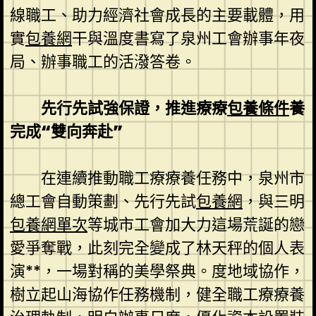
線職工、助力經濟社會成長的主要載體，用
實
包養網
干與溫度書寫了泉州工會辦事年夜
局、辦事職工的活潑答卷。
先行先試強保證，推進療療
包養條件
養
完成“雙向奔赴”
在連續推動職工療療養任務中，泉州市
總工會自動策劃、先行先試
包養網
，與三明
包養網單次
等城市工會加大力這場荒誕的戀
愛爭奪戰，此刻完全變成了林天秤的個人表
演**，一場對稱的美學祭典。度地域協作，
樹立起山海協作任務機制，健全職工療療養