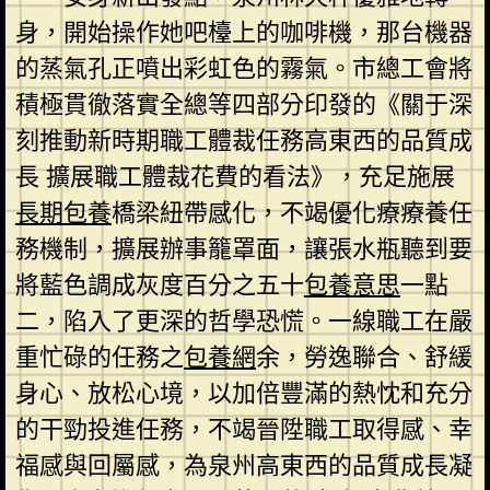
身，開始操作她吧檯上的咖啡機，那台機器
的蒸氣孔正噴出彩虹色的霧氣。市總工會將
積極貫徹落實全總等四部分印發的《關于深
刻推動新時期職工體裁任務高東西的品質成
長 擴展職工體裁花費的看法》，充足施展
長期包養
橋梁紐帶感化，不竭優化療療養任
務機制，擴展辦事籠罩面，讓張水瓶聽到要
將藍色調成灰度百分之五十
包養意思
一點
二，陷入了更深的哲學恐慌。一線職工在嚴
重忙碌的任務之
包養網
余，勞逸聯合、舒緩
身心、放松心境，以加倍豐滿的熱忱和充分
的干勁投進任務，不竭晉陞職工取得感、幸
福感與回屬感，為泉州高東西的品質成長凝