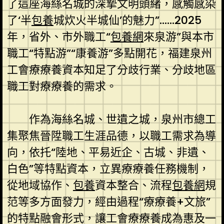
了這座海絲名城的深摯文明頭緒，感觸感染
了‘半
包養
城炊火半城仙’的魅力”……2025
年，省外、市外職工“
包養網
來泉游”與本市
職工“特點游”“康養游”多點開花，福建泉州
工會療療養資本知足了分歧行業、分歧地區
職工對療療養的需求。
作為海絲名城、世遺之城，泉州市總工
集聚焦晉陞職工生涯品德，以職工需求為導
向，依托“陸地、平易近企、古城、非遺、
白色”等特點資本，立異療療養任務機制，
從地域協作、
包養
資本整合、流程
包養網
規
范等多方面發力，經由過程“療療養+文旅”
的特點融會形式，讓工會療療養成為惠及一