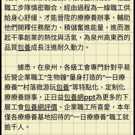
職工步隊慎密聯合，經由過程為一線職工供
給身心舒緩、才能晉陞的療療養辦事，輔助
他們開釋任務壓力、積儲奮進能量，進而激
起干事創業的熱忱與活氣，為泉州高東西的
品質
包養
成長注進耐久動力。
據悉，在泉州，各級工會專門針對平易
近營企業職工“生物鐘”量身打造的“一日療
療養”“村落微游玩
包養
”等特點化、定制化
療療養辦事，正日益
包養網ppt
為更多的下
層工會
包養網評價
、企業職工所喜愛，本年
僅各療療養基地招待的“一日療療養”職工就
逾千人。