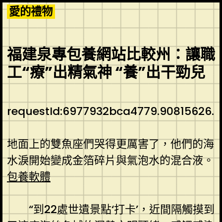
Skip
愛的禮物
to
content
福建泉專包養網站比較州：讓職
工“療”出精氣神 “養”出干勁兒
requestId:6977932bca4779.90815626.
地面上的雙魚座們哭得更厲害了，他們的海
水淚開始變成金箔碎片與氣泡水的混合液。
包養軟體
“到22處世遺景點‘打卡’，近間隔觸摸到