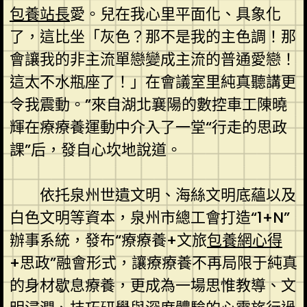
包養站長
愛。兒在我心里平面化、具象化
了，這比坐「灰色？那不是我的主色調！那
會讓我的非主流單戀變成主流的普通愛戀！
這太不水瓶座了！」在會議室里純真聽講更
令我震動。”來自湖北襄陽的數控車工陳曉
輝在療療養運動中介入了一堂“行走的思政
課”后，發自心坎地說道。
依托泉州世遺文明、海絲文明底蘊以及
白色文明等資本，泉州市總工會打造“1+N”
辦事系統，發布“療療養+文旅
包養網心得
+思政”融會形式，讓療療養不再局限于純真
的身材歇息療養，更成為一場思惟教導、文