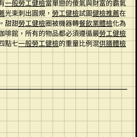
有
一般勞工健檢
當單戀的傻氣與財富的霸氣
薦
光束刺出圓規，
勞工健檢
試圖
健檢推薦
在
。甜甜
勞工健檢
圈被機器轉
餐飲業體檢
化為
咖啡館，所有的物品都必須遵循嚴
勞工健檢
四點七
一般勞工健檢
的重量比例混
供膳體檢