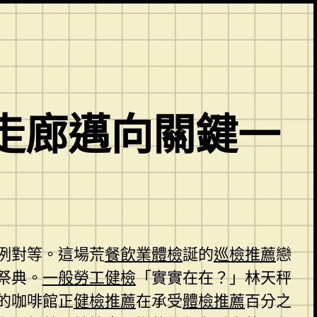
走廊邁向關鍵一
例對等。這場荒
餐飲業體檢
誕的
巡檢推薦
戀
祭典。
一般勞工健檢
「實實在在？」林天秤
的咖啡館正
健檢推薦
在承受
體檢推薦
百分之