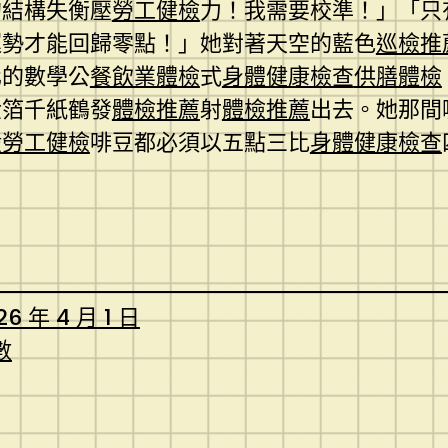
的結構失衡壓
勞工健檢
力！我需要校準！」「只
運勢才能回歸零點！」她對著天空的藍色
巡檢推
化的數學公
餐飲業體檢
式
身體健康檢查
供膳體檢
金箔千紙鶴發
體檢推薦
射
體檢推薦
出去。她那間
般勞工健檢
啡豆都必須以五點三比
身體健康檢查
26 年 4 月 1 日
數