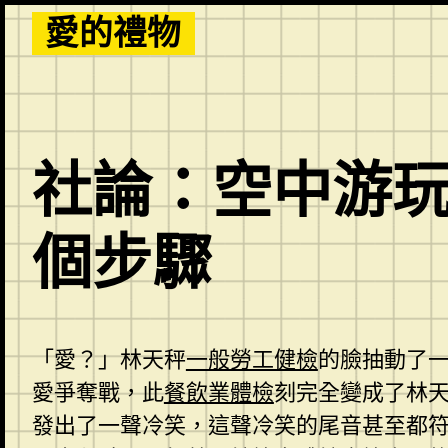
Skip
愛的禮物
to
content
社論：空中游
個步驟
「愛？」林天秤
一般勞工健檢
的臉抽動了
愛爭奪戰，此
餐飲業體檢
刻完全變成了林天
發出了一聲冷笑，這聲冷笑的尾音甚至都