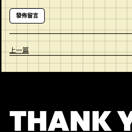
上一篇
CONTACT
ABOUT US
SHOP
THANK 