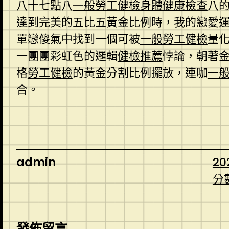
八十七點八
一般勞工健檢
身體健康檢查
八
達到完美的五比五黃金比例時，我的戀愛
單戀傻氣中找到一個可被
一般勞工健檢
量
一團團彩虹色的邏輯
健檢推薦
悖論，朝著
格
勞工健檢
的黃金分割比例擺放，連咖
一
合。
admin
20
分
發佈留言