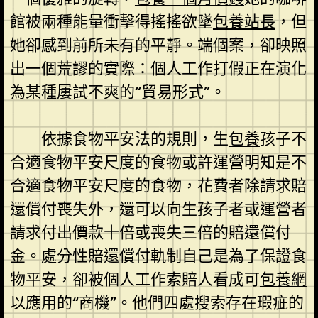
館被兩種能量衝擊得搖搖欲墜
包養站長
，但
她卻感到前所未有的平靜。端個案，卻映照
出一個荒謬的實際：個人工作打假正在演化
為某種屢試不爽的“貿易形式”。
依據食物平安法的規則，生
包養
孩子不
合適食物平安尺度的食物或許運營明知是不
合適食物平安尺度的食物，花費者除請求賠
還償付喪失外，還可以向生孩子者或運營者
請求付出價款十倍或喪失三倍的賠還償付
金。處分性賠還償付軌制自己是為了保證食
物平安，卻被個人工作索賠人看成可
包養網
以應用的“商機”。他們四處搜索存在瑕疵的