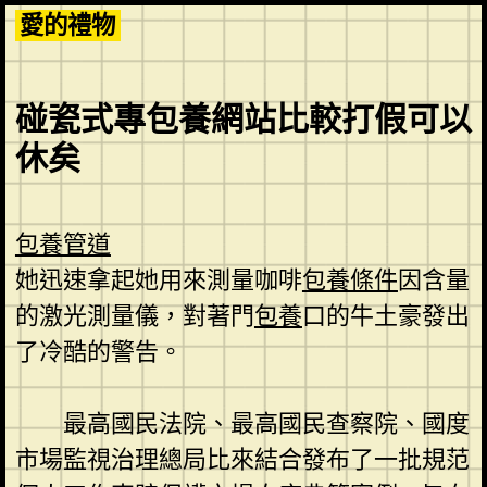
Skip
愛的禮物
to
content
碰瓷式專包養網站比較打假可以
休矣
包養管道
她迅速拿起她用來測量咖啡
包養條件
因含量
的激光測量儀，對著門
包養
口的牛土豪發出
了冷酷的警告。
最高國民法院、最高國民查察院、國度
市場監視治理總局比來結合發布了一批規范