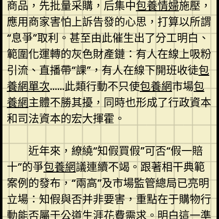
商品，先批量采購，后集中
包養情婦
施壓，
應用商家害怕上訴告發的心思，打算以所謂
“息爭”取利。甚至由此催生出了分工明白、
範圍化運轉的灰色財產鏈：有人在線上吸粉
引流、直播帶“課”，有人在線下開班收徒
包
養網單次
……此類行動不只使
包養網
市場
包
養網
主體不勝其擾，同時也形成了行政資本
和司法資本的宏大揮霍。
近年來，繚繞“知假買假”可否“假一賠
十”的爭
包養網
議連續不竭。跟著相干典範
案例的發布，“兩高”及市場監管總局已亮明
立場：知假與否并非要害，重點在于購物行
動能否屬于公道生涯花費需求。明白這一準