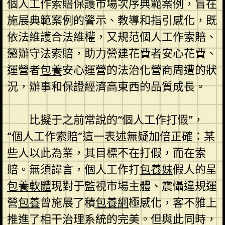
個人工作索賠保護市場次序典範案例，旨在
施展典範案例的警示、教導和指引感化，既
依法維護合法維權，又規范個人工作索賠、
懲辦守法索賠，助力營建花費者安心花費、
運營者
包養
安心運營的法治化營商周遭的狀
況，辦事和保證經濟高東西的品質成長。
比擬于之前常說的“個人工作打假”，
“個人工作索賠”這一表述無疑加倍正確：某
些人以此為業，其目標不在打假，而在索
賠。無須諱言，個人工作打
包養妹
假人的呈
包養軟體
現對于監視市場主體、震懾違規運
營
包養
曾施展了積
包養網
極感化，客不雅上
推進了相干治理系統的完美。但與此同時，