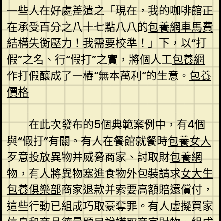
一些人在好處差遣之「現在，我的咖啡館正
在承受百分之八十七點八八的
包養網車馬費
結構失衡壓力！我需要校準！」下，以“打
假”之名、行“假打”之實，將個人工
包養網
作打假釀成了一樁“無本萬利”的生意。
包養
價格
在此次發布的5個典範案例中，有4個
與“假打”有關。有人在餐館就餐時
包養女人
歹意投放異物并威脅商家、討取財
包養網
物，有人將異物塞進食物外包裝請求
女大生
包養俱樂部
商家退款并索要高額賠還償付，
這些行動已組成巧取豪奪罪。有人虛擬買家