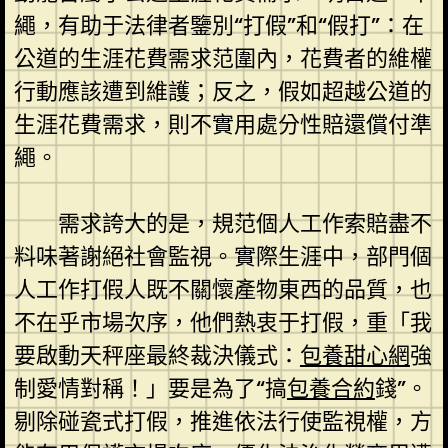
繩，有助于法律者鑒別“打假”和“假打”：在
公道的生涯花費需求范圍內，花費者的維權
行動應該遭到維護；反之，假如超越公道的
生涯花費需求，則不實用處分性賠還償付準
繩。
需求誇大的是，規范個人工作索賠盡不
料味著謝絕社會監視。實際生涯中，部門個
人工作打假人既不關懷產物東西的品質，也
不在乎市場次序，他們熱衷于打假，重「我
要啟動天秤座最終裁決儀式：
包養甜心網
強
制愛情對稱！」要是為了“搞
包養合約
錢”。
剔除碰瓷式打假，推進依法行使監視權，方