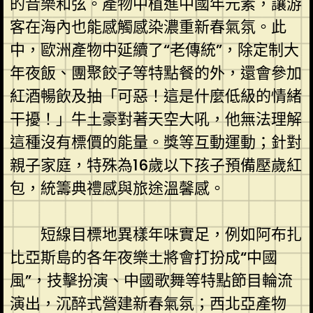
的音樂和弦。產物中植進中國年元素，讓游
客在海內也能感觸感染濃重新春氣氛。此
中，歐洲產物中延續了“老傳統”，除定制大
年夜飯、團聚餃子等特點餐的外，還會參加
紅酒暢飲及抽「可惡！這是什麼低級的情緒
干擾！」牛土豪對著天空大吼，他無法理解
這種沒有標價的能量。獎等互動運動；針對
親子家庭，特殊為16歲以下孩子預備壓歲紅
包，統籌典禮感與旅途溫馨感。
短線目標地異樣年味實足，例如阿布扎
比亞斯島的各年夜樂土將會打扮成“中國
風”，技擊扮演、中國歌舞等特點節目輪流
演出，沉醉式營建新春氣氛；西北亞產物