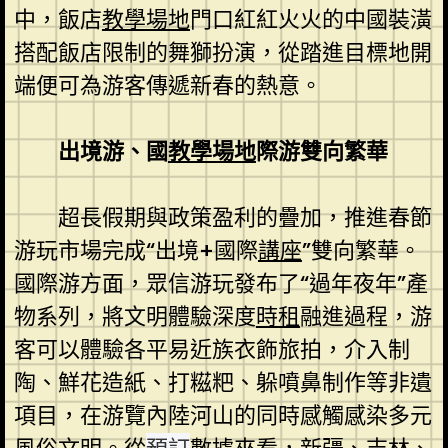
中，飯店
教學場地
門口紅紅火火的中國裝潢
搭配飯店限制的舞獅扮演，從踏進目標地開
端便可為游客傳遞新春的熱意。
出境游、國
教學場地
際游雙向繁華
超長假期與政策盈利的疊加，推進春節
游玩市場完成“出境+國際
講座
”雙向繁華。
國際游方面，眾信游玩發布了“過年夜年”產
物系列，將文明體驗深度
時租
融進過程，游
客可以體驗各平易近族衣飾旅拍，介入制
陶、鮮花造紙、打糍粑、躲噴鼻制作等非遺
項目，在游覽內陸河山的同時感觸感染多元