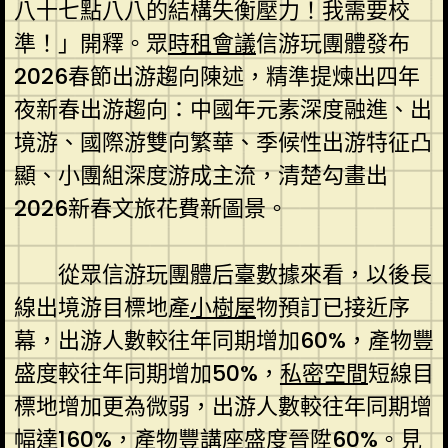
八十七點八八的結構失衡壓力！我需要校
準！」開釋。眾
時租會議
信游玩團體發布
2026春節出游趨向陳述，精準提煉出四年
夜新春出游趨向：中國年元素深度融進、出
境游、國際游雙向繁華、季候性出游特征凸
顯、小團組深度游成主流，清楚勾畫出
2026新春文旅花費新圖景。
從眾信游玩團體后臺數據來看，以後長
線出境游目標地產
小樹屋
物預訂已接近序
幕，出游人數較往年同期增加60%，產物豐
盛度較往年同期增加50%，
私密空間
短線目
標地增加更為微弱，出游人數較往年同期增
幅達160%，產物豐
講座
盛度晉陞60%。
見