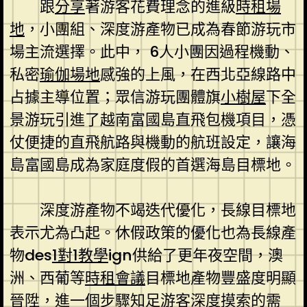
跟
分享
著游客花費理念的進級
時租場
地
，小團組、深度游產物已成為春節游玩市
場主流選擇。此中， 6人小團因過程機動、
私密
瑜伽場地
感強的上風，在西北亞線路中
占據主導位置；眾信游玩團體旗
小樹屋
下全
景游玩引進了越南富國島直飛包機項目，憑
仗便捷的直飛航路與機動的航班設定，讓海
島富國島成為家庭度假的首選海島目標地。
深度游產物不竭迭代優化，長線目標地
表示尤為凸起。休假政策的優化也為長線產
物des
1對1教學
ign供給了更年夜空間，澳
洲、西葡等
時租會議
目標地產物豐盛度明顯
晉陞，進一個步驟知足游客深度摸索的需