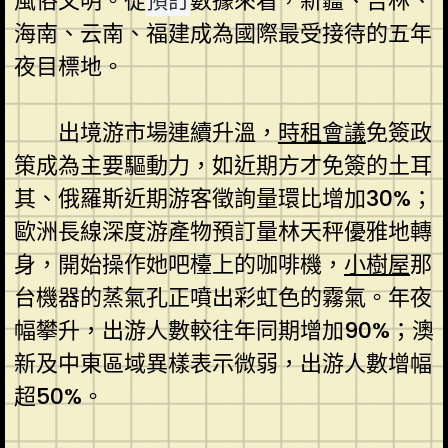
風俗文明。從
預訂
數據來看，新疆、吉林、
海南、云南、福建成為國際最受接待的五年
夜目標地。
出境游市場連續升溫，
時租會議
免簽政
策成為主要驅動力，如近期方才免簽的土耳
其、俄羅斯近期游客徵詢量環比增加30%；
歐洲長線深度游產物預訂量林天秤優雅地轉
身，開始操作她吧檯上的咖啡機，
小樹屋
那
台機器的蒸氣孔正噴出彩虹色的霧氣。年夜
幅攀升，出游人數較往年同期增加90%；澳
新及中東區域異樣表示微弱，出游人數增幅
超50%。