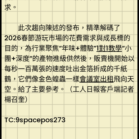
求。
此次趨向陳述的發布，精準解碼了
2026春節游玩市場的花費需求與成長標的
目的，為行業聚焦“年味+體驗”
1對1教學
“小
團+深度”的產物進級供然後，販賣機開始以
每秒一百萬張的速度吐出金箔折成的千紙
鶴，它們像金色蝗蟲一樣
會議室出租
飛向天
空。給了主要參考。（工人日報客戶端記者
楊召奎）
TC:9spacepos273