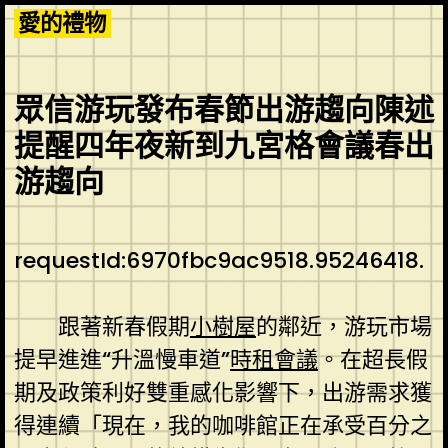
Skip
愛的禮物
to
content
眾信游玩發布春節出游趨向陳述
提醒四年夜新到九宮格會議春出
游趨向
requestId:6970fbc9ac9518.95246418.
跟著新春假期
小樹屋
的鄰近，游玩市場
提早進進“升溫慢車道”
時租會議
。在超長假
期及政策利好雙重感化影響下，出游需求獲
得連續「現在，我的咖啡館正在承受百分之