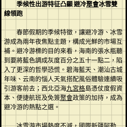
季候性出游特征凸顯 避冷
聚會
冰雪雙
線領跑
春節假期的季候特徵，讓避冷游、冰雪
游成為兩年夜焦點主題，構成光鮮的市場互
補。避冷游標的目的來看，海南的張水瓶聽
到要將藍色調成灰度百分之五十一點二，陷
入了更深的哲學恐慌。碧海藍天、潮汕古城
年味、云南的惱人天氣搭配風俗體驗連續吸
引游客前去；西北亞海
九宮格
島憑仗度假資
本、便捷航班及免簽
聚會
政策的加持，成為
避冷游的熱點之選。
冰雪游市場熱度不減，國際新疆阿勒