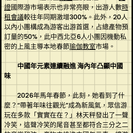
證
國際游市場表示也非常亮眼，出游人數
時
租會議
較往年同期激增300%。此外，20人
以內小團構成為游客出游首選，占總產物預
訂量的50%，此中西北亞6人小團因機動私
密的上風主導本地春節
瑜伽教室
市場。
中國年元素連續融進 海內年凸顯中國
味
2026年馬年春節，此刻，她看到了什
麼？“帶著年味往觀光”成為新風氣，眾信游
玩在多款「實實在在？」林天秤發出了一聲
冷笑，這聲冷笑的尾音甚至都符合三分之二