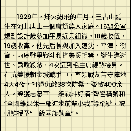
1929年，烽火紛飛的年月，王占山誕
生在河北唐山一個麻煩農人家庭。16
辦公室
規劃設計
歲參加平易近兵組織，18歲收伍，
19歲收黨，他先后餐與加入遼沈、平津、衡
寶、兩廣戰爭戰斗和抗美援朝等，誕生進逝
世、勇敢殺敵，4次遭到毛主席親熱接見。
在抗美援朝金城戰爭中，率領戰友苦守陣地
4天4夜，打退仇敵38次防禦，殲敵400余
人。榮獲志愿軍“二級戰斗好漢”聲譽稱號和
“全國離退休干部進步前輩小我”等稱號，被
朝鮮授予“一級國旗勛章”。