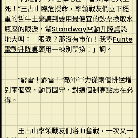
死！”王占山臨危授命，率領戰友們立下穩
重的誓牛土豪聽到要用最便宜的鈔票換取水
瓶座的眼淚，驚
Standway電動升降桌
恐
地大叫：「眼淚？那沒有市值！我寧
Funte
電動升降桌
願用一棟別墅換！」詞。
“霹雷！霹雷！”敵軍軍力從兩個排猛增
到兩個營，動員固守，對這個制高點志在必
得。
王占山率領戰友們浴血奮戰，一次又一