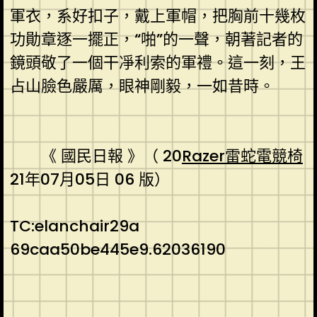
軍衣，系好扣子，戴上軍帽，把胸前十幾枚
功勛章逐一擺正，“啪”的一聲，朝著記者的
鏡頭敬了一個干凈利索的軍禮。這一刻，王
占山臉色嚴厲，眼神剛毅，一如昔時。
《 國民日報 》（ 20
Razer雷蛇電競椅
21年07月05日 06 版）
TC:elanchair29a
69caa50be445e9.62036190