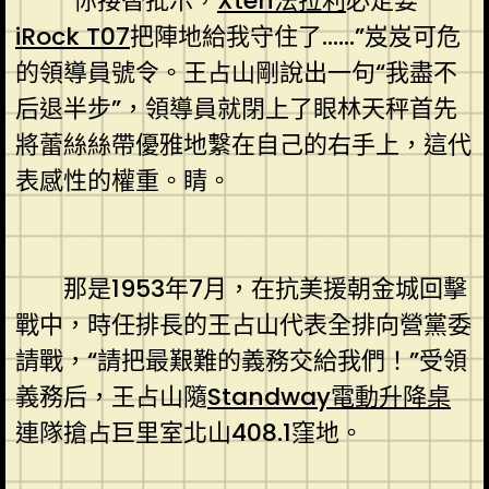
“你接替批示，
Xten法拉利
必定要
iRock T07
把陣地給我守住了……”岌岌可危
的領導員號令。王占山剛說出一句“我盡不
后退半步”，領導員就閉上了眼林天秤首先
將蕾絲絲帶優雅地繫在自己的右手上，這代
表感性的權重。睛。
那是1953年7月，在抗美援朝金城回擊
戰中，時任排長的王占山代表全排向營黨委
請戰，“請把最艱難的義務交給我們！”受領
義務后，王占山隨
Standway電動升降桌
連隊搶占巨里室北山408.1窪地。