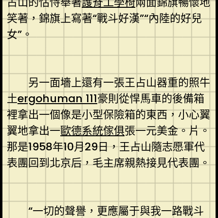
占山的怙恃舉著
護脊工學椅
兩面錦旗暢懷地
笑著，錦旗上寫著“戰斗好漢”“內陸的好兒
女”。
另一面墻上還有一張王占山器重的照牛
土
ergohuman 111
豪則從悍馬車的後備箱
裡拿出一個像是小型保險箱的東西，小心翼
翼地拿出一
歐德系統傢俱
張一元美金。片。
那是1958年10月29日，王占山隨志愿軍代
表團回到北京后，毛主席親熱接見代表團。
“一切的聲譽，更應屬于與我一路戰斗