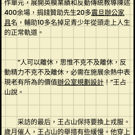
作單元，展開英模業績和反動傳統教導陳述
400余場，捐錢贊助先生20多
震旦辦公家
具
名，輔助10多名掉足青少年從頭走上人生
的正常軌道。
“人可以離休，思惟不克不及離休，反
動精力不克不及離休，必需在施展余熱中表
現老有所為的價值
辦公室規劃設計
！”王占
山說。
采訪的最后，王占山保持要換上戎服。
歲月催人，王占山的舉措有些緩慢。他穿上