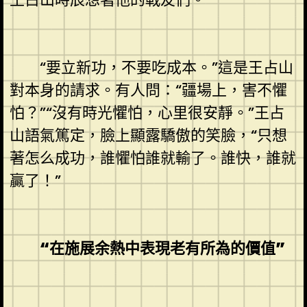
“要立新功，不要吃成本。”這是王占山
對本身的請求。有人問：“疆場上，害不懼
怕？”“沒有時光懼怕，心里很安靜。”王占
山語氣篤定，臉上顯露驕傲的笑臉，“只想
著怎么成功，誰懼怕誰就輸了。誰快，誰就
贏了！”
“在施展余熱中表現老有所為的價值”