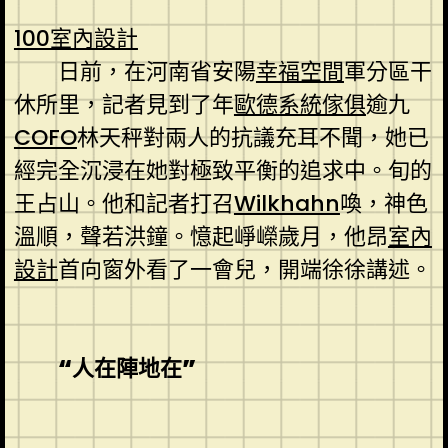
100室內設計
日前，在河南省安陽
幸福空間
軍分區干
休所里，記者見到了年
歐德系統傢俱
逾九
COFO
林天秤對兩人的抗議充耳不聞，她已
經完全沉浸在她對極致平衡的追求中。旬的
王占山。他和記者打召
Wilkhahn
喚，神色
溫順，聲若洪鐘。憶起崢嶸歲月，他昂
室內
設計
首向窗外看了一會兒，開端徐徐講述。
“人在陣地在”