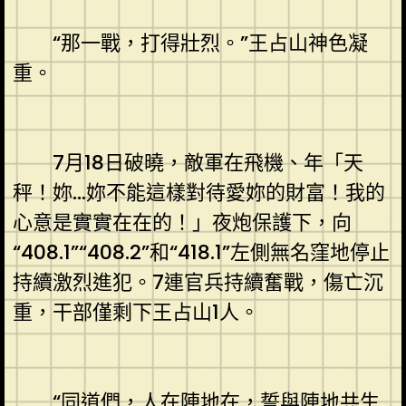
“那一戰，打得壯烈。”王占山神色凝
重。
7月18日破曉，敵軍在飛機、年「天
秤！妳…妳不能這樣對待愛妳的財富！我的
心意是實實在在的！」夜炮保護下，向
“408.1”“408.2”和“418.1”左側無名窪地停止
持續激烈進犯。7連官兵持續奮戰，傷亡沉
重，干部僅剩下王占山1人。
“同道們，人在陣地在，誓與陣地共生