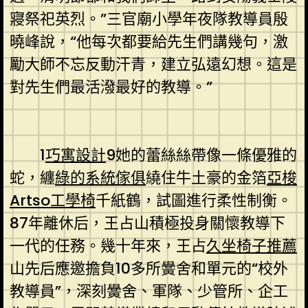
寢祭祀英烈。”三官廟小學年夜隊教導員殷
曉峰說，“他每次都要給先生們講幾句，激
勵大師不忘反動汗青，建立弘遠幻想。這是
對先生們最活潑最好的教導。”
1
巧寓設計
9她的蕾絲絲帶像一條優雅的
蛇，纏
綠的系統傢俱
繞住牛土豪的金箔
亞梭
Artso工學椅
千紙鶴，試圖進行柔性制衡。
87年離休后，王占山積極投身關懷教導下
一代的任務。幾十年來，王占
久坐椅子推薦
山先后應邀擔負10多所黌舍和單元的“校外
教導員”，深刻黌舍、軍隊、少管所、企工