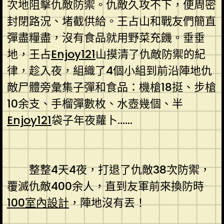
次地阻擊仇敵防禦。仇敵久攻不下，便周密
封閉路況、堵截供給。王占山和戰友們簡直
彈盡糧盡，沒有食品就用野菜充饑。垂垂
地，王占
Enjoy121
山摸清了仇敵防禦的紀
律，趁入夜，組織了4個小組到前沿陣地仇
敵尸體旁彙集子彈和食品：機槍18挺、步槍
10余支、手榴彈數枚、水壺幾個、半
Enjoy121
袋子年夜蘿卜……
整整4天4夜，打退了仇敵38次防禦，
覆滅仇敵400余人，直到友軍前來換防時
100室內設計
，陣地沒有丟！