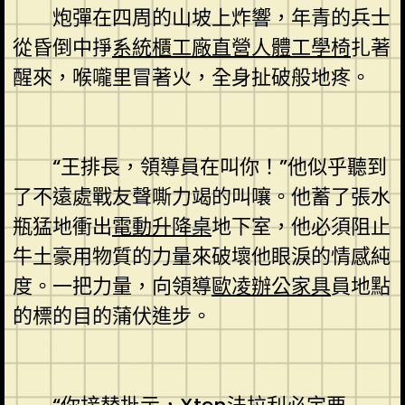
炮彈在四周的山坡上炸響，年青的兵士
從昏倒中掙
系統櫃工廠直營
人體工學椅
扎著
醒來，喉嚨里冒著火，全身扯破般地疼。
“王排長，領導員在叫你！”他似乎聽到
了不遠處戰友聲嘶力竭的叫嚷。他蓄了張水
瓶猛地衝出
電動升降桌
地下室，他必須阻止
牛土豪用物質的力量來破壞他眼淚的情感純
度。一把力量，向領導
歐凌辦公家具
員地點
的標的目的蒲伏進步。