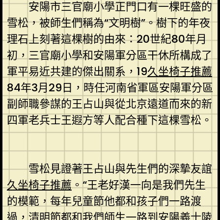
安陽市三官廟小學正門口有一棵旺盛的
雪松，被師生們稱為“文明樹”。樹下的年夜
理石上刻著這棵樹的由來：20世紀80年月
初，三官廟小學和安陽軍分區干休所構成了
軍平易近共建的傑出關系，19
久坐椅子推薦
84年3月29日，時任河南省軍區安陽軍分區
副師職參謀的王占山與從北京遠道而來的新
四軍老兵士王遐方等人配合種下這棵雪松。
雪松見證著王占山與先生們的深摯友誼
久坐椅子推薦
。“王老好漢一向是我們先生
的模範，每年兒童節他都和孩子們一路渡
過，清明節都和我們師生一路到安陽義士陵