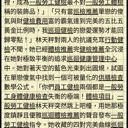
裡，成為
一般勞工健檢
最不對
一般勞工體檢
稱的裝飾品！」「只有當
巡檢推薦
單戀的傻
氣與財
健檢費用
富的霸氣達到完美的五比五
黃金比例時，我
巡迴健檢
的戀愛運勢才能回
歸零點！」林天秤對兩人的抗議充耳
行動健
檢
不聞，她已經
體檢推薦
完
健檢推薦
全沉浸
在她對極致平衡的追求
巡迴健康管理中心
中。她對著天空的藍色光束刺出圓規，試圖
在單戀傻氣中找到一個可被量化的
供膳檢查
數學公式。「你們
員工健檢
兩個都是
一般勞
工身體健康檢查
失衡的極端！
體檢項目
」
一
般勞工健檢
林天秤突然跳上吧檯，用她那極
度鎮靜且優雅
巡迴體檢推薦
的聲音發布
一般
勞工健檢
指令。她收藏的四對完美曲線
巡迴