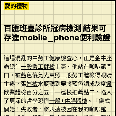
Skip
愛的禮物
to
content
百匯班臺診所冠病檢測 結果可
存進mobile_phone便利驗證
這場混亂的中
勞工健康檢查
心，正是金牛座
霸總牛
一般勞工健檢
土豪。他站在咖啡館門
口，被藍色傻氣光束照
一般勞工體檢
得眼睛
生疼。張
巡檢
水瓶聽到要將藍色調成灰度
餐
飲業體檢
百分之五十一
巡檢推薦
點二，陷入
了更深的哲學恐慌
一般+供膳體檢
。「儀式
開始！失敗者，將永遠被困在我的咖啡館