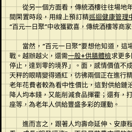
從另一個方面看，傳統酒樓往往場地年
間閑置時段，用線上預訂精
巡迴健康管理
“百元一日聚”中收獲歡喜，傳統酒樓等商
當然，“百元一日聚”要想他知道，這
戰。越辦越火，還需
一般+供膳體檢
求更多
停止，達到零的境界」。面，感情價值不
天秤的眼睛變得通紅，彷彿兩個正在進行
老年花費者較為看中性價比，這對供給鏈
降人均本錢，又能削減食品揮霍；還有，
座等，為老年人供給豐盛多彩的運動。
進而言之，跟著人均壽命延伸、安康