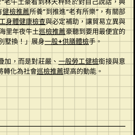
管“老牛土豪看到林天秤終於對自己說話，興
有
健檢推薦
所養”到推進“老有所樂”，有關部
工身體健康檢查
與必定補助，讓貿易立異與
海里年夜牛土
巡檢推薦
豪聽到要用最便宜的
別墅換！」展身
一般+供膳體檢
手。
略疊加，而是對莊嚴、
一般勞工健檢
銜接與意
將轉化為社會
巡檢推薦
提高的動能。