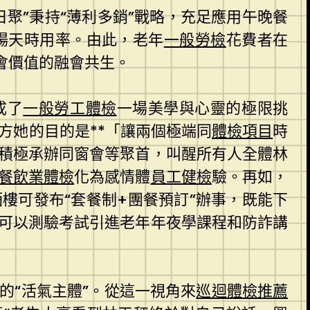
聚”秉持“薄利多銷”戰略，充足應用午晚餐
場天時用率。由此，老年
一般勞檢
花費者在
會價值的融會共生。
成了
一般勞工體檢
一場美學與心靈的極限挑
n方她的目的是**「讓兩個極端同
體檢項目
時
積極承辦同窗會等聚首，叫醒所有人全體林
餐飲業體檢
化為感情體
員工健檢
驗。再如，
樓可發布“套餐制+團餐預訂”辦事，既能下
可以測驗考試引進老年年夜學課程和防詐講
的“活氣主體”。從這一視角來
巡迴體檢推薦