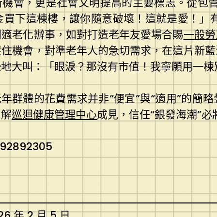
新機會，更是社會文明提高的主要標志。從包
金買下這棟樓，讓你隨意破壞！這就是愛！」
闢適老化辦事，如對打造老年友愛場合賜
一般勞
捉住機會，對準老年人的急切需求，在這片新藍
恐地大叫：「眼淚？那沒有市值！我寧願用一棟
老年群體的花費需求并非“便宜”與“適用”的簡
消解
巡迴健康管理中心
成見，信任“銀發海潮”必
.92892305
26 年 2 月 5 日