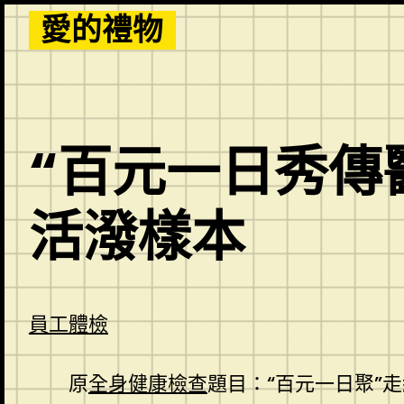
Skip
愛的禮物
to
content
“百元一日秀傳
活潑樣本
員工體檢
原
全身健康檢查
題目：“百元一日聚”