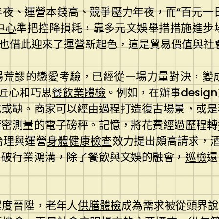
夜、運營本錢高、競爭壓力年夜，而“百元一日
中心
準把控降損耗，靠多元文娛舉措措施進步
家也借此迎來了運營新起色，這是貿易價值與社
場荒謬的戀愛考驗，已經從一場力量對決，變
匠心和巧思
餐飲業體檢
。例如，在辦事desig
成或缺。商家可以經由過程打造復古場景，或是
精密測量的電子磅秤。記憶，將花費經過歷程轉
治理與運營
身體健康檢查
效力提出頗高請求，酒
打破行業鴻溝，除了餐飲與文娛的融會，
巡檢
還
程度晉陞，老年人
供膳體檢
成為需求被從頭界說