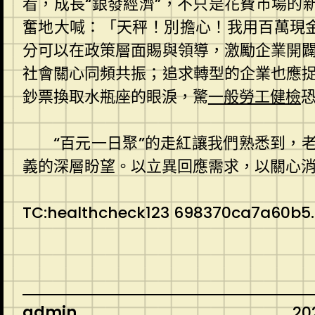
看，成長“銀發經濟”，不只是花費市場的
奮地大喊：「天秤！別擔心！我用百萬現
分可以在政策層面賜與領導，激勵企業開
社會關心同頻共振；追求轉型的企業也應
鈔票換取水瓶座的眼淚，驚
一般勞工健檢
“百元一日聚”的走紅讓我們熟悉到，
義的深層盼望。以立異回應需求，以關心
TC:healthcheck123 698370ca7a60b5
admin
20