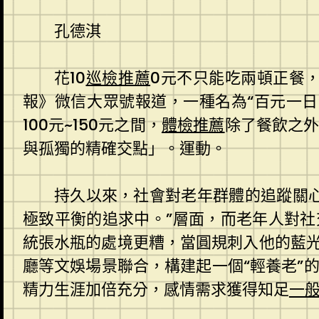
孔德淇
花10
巡檢推薦
0元不只能吃兩頓正餐
報》微信大眾號報道，一種名為“百元一
100元~150元之間，
體檢推薦
除了餐飲之外
與孤獨的精確交點」。運動。
持久以來，社會對老年群體的追蹤關
極致平衡的追求中。”層面，而老年人對社
統張水瓶的處境更糟，當圓規刺入他的藍光
廳等文娛場景聯合，構建起一個“輕養老”
精力生涯加倍充分，感情需求獲得知足
一