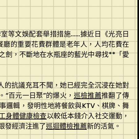
牌室等文娛配套舉措措施……據近日《光亮日
餐廳的重要花費群體是老年人，人均花費在
之劍，不斷地在水瓶座的藍光中尋找**「愛
人的抗議充耳不聞，她已經完全沉浸在她對
“百元一日聚”的爆火，
巡檢推薦
推翻了傳
事邏輯，發明性地將餐飲與KTV、棋牌、舞
工身體健康檢查
以較低本錢介入社交運動，
銀發經濟注進了
巡迴體檢推薦
新的活氣。