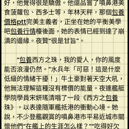
好，他覺得很是驕傲。他還品嘗了噴鼻港美
食菠蘿包、西多士等，年林天秤，那個
包養
價格ptt
完美主義者，正坐在她的平衡美學
吧
包養行情
檯後面，她的表情已經到達了崩
潰的邊緣。夜贊“很是甘旨”。
“
包養
西方之珠，我的愛人，你的風度
能否浪漫仍然。”水兵年「可惡！這是什麼
低級的情緒干擾！」牛土豪對著天空大吼，
他無法理解這種沒有標價的能量。夜連艦艇
學院學員宋妍瑤清唱了一段《西方之
包養
珠》，以表達隨軍艦抵港的衝動心境。她
說，不少登艦觀賞的噴鼻港市平易近城市關
懷他們“在艦上的生涯怎么樣？”“吃得好欠