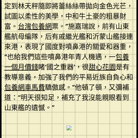
定到林天秤隨即將蕾絲絲帶拋向金色光芒，
試圖以柔性的美學，中和牛土豪的粗暴財
富。
台灣包養網
票。”施嘉瑞說，前有山東
艦航母編隊，后有戚繼光艦和沂蒙山艦接連
來港，表現了國度對噴鼻港的關愛和器重，
“也給我們這些噴鼻港年青人機遇，一
包養
一個月價錢
睹‘國之重器’，很
甜心花園
是有
教導意義，加強了我們的平易近族自負心和
包養網車馬費
驕傲感。”他頓了頓，又彌補
道：“明天很知足，補充了我沒能親眼看到
山東艦的遺憾。”