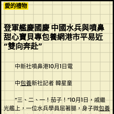
Skip
愛的禮物
to
content
登軍艦慶國慶 中國水兵與噴鼻
甜心寶貝專包養網港市平易近
“雙向奔赴”
中新社噴鼻港10月1日電
中
包養
新社記者 韓星童
“三、二、一！茄子！”10月1日，戚繼
光艦上，一位水兵學員屈著腿，身子微
包養