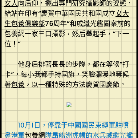
女人
向后仰，擺出專門研究攝影師的姿態，
給站在印有“慶賀中華國民共和國成立
女大
生包養俱樂部
76周年”和戚繼光艦圖案前的
包養網
一家三口攝影，然后舉起手，“下一
位！”
他身后排著長長的步隊，都在等候“打
卡”，每小我都手持國旗，笑臉瀰漫地等候
著
包養
，以一種特殊的方法慶賀國慶節。
10月1日，停靠于中國國民束縛軍駐噴
鼻港軍
包養網
隊昂船洲虎帳的水兵戚繼光艦