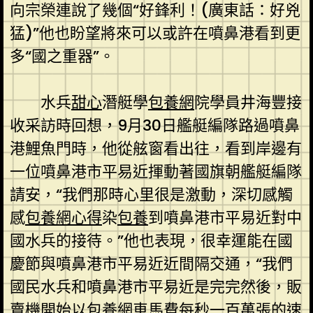
向宗榮連說了幾個“好鋒利！(廣東話：好兇
猛)”他也盼望將來可以或許在噴鼻港看到更
多“國之重器”。
水兵
甜心
潛艇學
包養網
院學員井海豐接
收采訪時回想，9月30日艦艇編隊路過噴鼻
港鯉魚門時，他從舷窗看出往，看到岸邊有
一位噴鼻港市平易近揮動著國旗朝艦艇編隊
請安，“我們那時心里很是激動，深切感觸
感
包養網心得
染
包養
到噴鼻港市平易近對中
國水兵的接待。”他也表現，很幸運能在國
慶節與噴鼻港市平易近近間隔交通，“我們
國民水兵和噴鼻港市平易近是完完然後，販
賣機開始以
包養網車馬費
每秒一百萬張的速