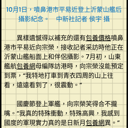
10月1日，噴鼻港市平易近登上沂蒙山艦后
攝影紀念。 中新社記者 侯宇 攝
異樣遺憾得以補充的還有
包養價格
噴鼻
港市平易近向宗榮，接收記者采訪時他正在
沂蒙山艦船面上和伴侶攝影。7月初，山東
艦航
包養網
母編隊訪港時，向宗榮沒能預定
到票，“我特地打車到青衣四周的山上往
看，遠遠看到了，很震動。”
國慶節登上軍艦，向宗榮笑得合不攏
嘴。“我真的特殊衝動，特殊高興，我感到
國度的軍現實力真的是日新月
包養網
異。”