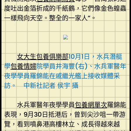
度吐出金箔折成的千紙鶴，它們像金色蝗蟲
一樣飛向天空。整全的一家人”。
女大生包養俱樂部
10月1日，水兵潛艇
學
包養情婦
院學員井海豐(右)、水兵軍醫年
夜學學員羅錦能在戚繼光艦上接收媒體采
訪。 中新社記者 侯宇 攝
水兵軍醫年夜學學員
包養網單次
羅錦能
表現，9月30日抵港后，曾到尖沙咀一帶游
覽，看到噴鼻港高樓林立、成長得越來越