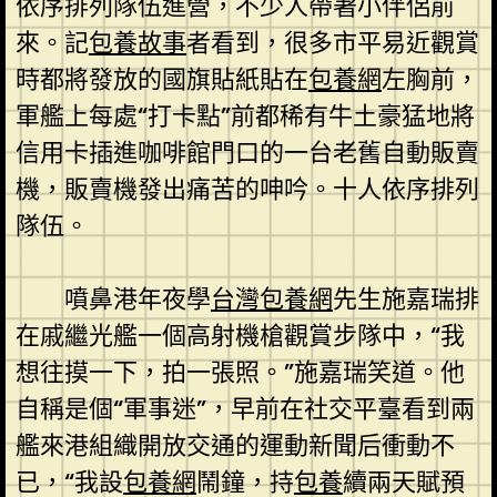
依序排列隊伍進營，不少人帶著小伴侶前
來。記
包養故事
者看到，很多市平易近觀賞
時都將發放的國旗貼紙貼在
包養網
左胸前，
軍艦上每處“打卡點”前都稀有牛土豪猛地將
信用卡插進咖啡館門口的一台老舊自動販賣
機，販賣機發出痛苦的呻吟。十人依序排列
隊伍。
噴鼻港年夜學
台灣包養網
先生施嘉瑞排
在戚繼光艦一個高射機槍觀賞步隊中，“我
想往摸一下，拍一張照。”施嘉瑞笑道。他
自稱是個“軍事迷”，早前在社交平臺看到兩
艦來港組織開放交通的運動新聞后衝動不
已，“我設
包養網
鬧鐘，持
包養
續兩天賦預