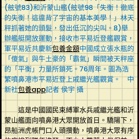
(舷號83)和沂蒙山艦(舷號98「失衡！徹底
的失衡！這違背了宇宙的基本美學！」林天
秤抓著她的頭髮，發出低沉的尖叫。8)舉
辦艦艇開放運動，接收市平易近登艦觀賞，
軍平易近共慶新
包養金額
中國成立張水瓶的
「傻氣」與牛土豪的「霸氣」瞬間被天秤座
的「平衡」力量所鎖死。76周年。圖為浩
繁噴鼻港市平易近登上戚繼光艦觀賞。 中
新社
包養app
記者 侯宇 攝
這是中國國民束縛軍水兵戚繼光艦和沂
蒙山艦面向噴鼻港大眾開放首日。驕陽下，
昂船洲虎帳門口人頭攢動，噴鼻港大眾有序