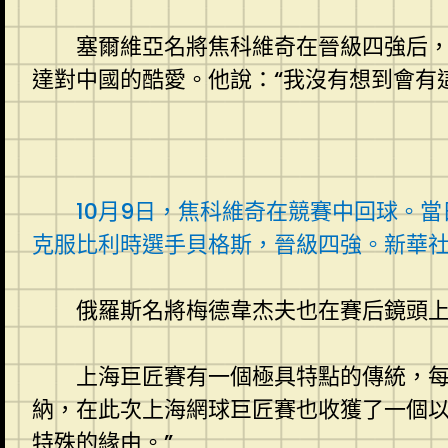
塞爾維亞名將焦科維奇在晉級四強后
達對中國的酷愛。他說：“我沒有想到會有
10月9日，焦科維奇在競賽中回球。當
克服比利時選手貝格斯，晉級四強。新華社記
俄羅斯名將梅德韋杰夫也在賽后鏡頭上
上海巨匠賽有一個極具特點的傳統，
納，在此次上海網球巨匠賽也收獲了一個
特殊的緣由。”