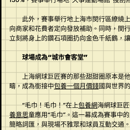
此外，賽事舉行地上海市閔行區繚繞上
向商家和花費者定向發放補助。同時，閔
立刻將身上的鑽石項圈扔向金色千紙鶴，
球場成為“城市會客堂”
上海網球巨匠賽的那些甜甜圈原本是
疇，成為銜接中
包養一個月價錢
國與世界
“毛巾！毛巾！”在上
包養網
海網球巨匠
養意思
童應用“毛巾”。這一幕成為賽事中的
簡略詞匯，與現場不雅眾和球員互動交通