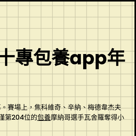
十專包養app年
閉幕。賽場上，焦科維奇、辛納、梅德韋杰夫
第204位的
包養
摩納哥選手瓦舍羅奪得小