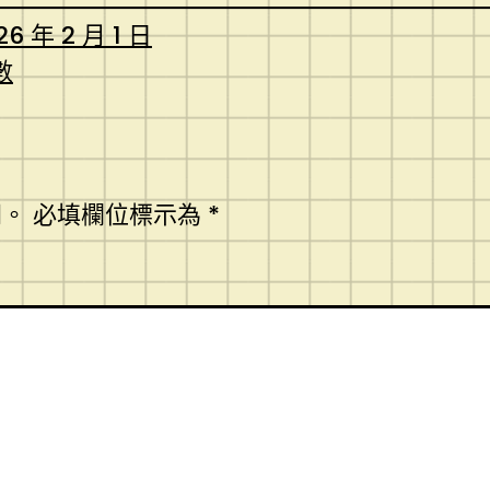
26 年 2 月 1 日
數
開。
必填欄位標示為
*