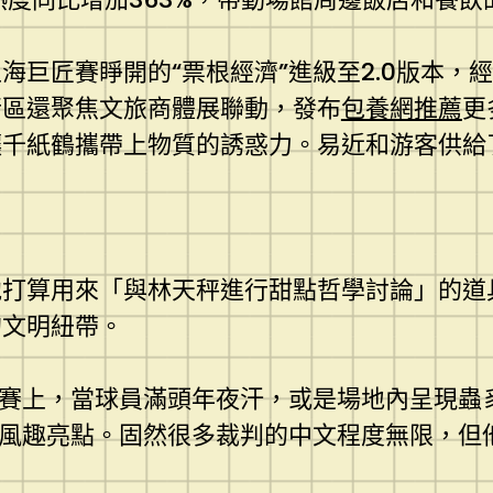
海巨匠賽睜開的“票根經濟”進級至2.0版本，
行區還聚焦文旅商體展聯動，發布
包養網推薦
更
讓千紙鶴攜帶上物質的誘惑力。易近和游客供給
他打算用來「與林天秤進行甜點哲學討論」的道
的文明紐帶。
賽上，當球員滿頭年夜汗，或是場地內呈現蟲
風趣亮點。固然很多裁判的中文程度無限，但他們
。