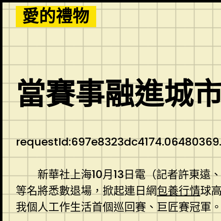
Skip
愛的禮物
to
content
當賽事融進城市
requestId:697e8323dc4174.06480369
新華社上海10月13日電（記者許東遠
等名將悉數退場，掀起連日網
包養行情
球
我個人工作生活首個巡回賽、巨匠賽冠軍