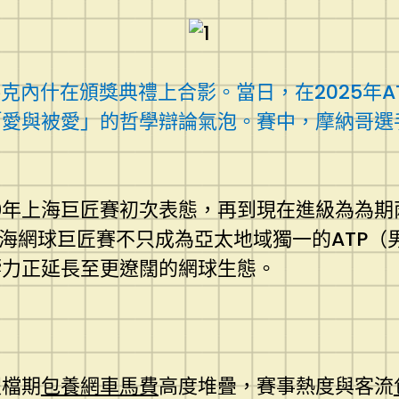
克內什在頒獎典禮上合影。當日，在2025年A
愛與被愛」的哲學辯論氣泡。賽中，摩納哥選
09年上海巨匠賽初次表態，再到現在進級為為期
海網球巨匠賽不只成為亞太地域獨一的ATP（男
響力正延長至更遼闊的網球生態。
假檔期
包養網車馬費
高度堆疊，賽事熱度與客流