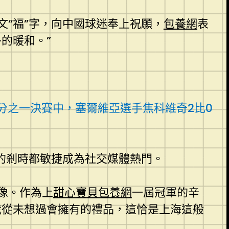
文“福”字，向中國球迷奉上祝願，
包養網
表
的暖和。”
四分之一決賽中，塞爾維亞選手焦科維奇2比0
的剎時都敏捷成為社交媒體熱門。
像。作為上
甜心寶貝包養網
一屆冠軍的辛
我從未想過會擁有的禮品，這恰是上海這般