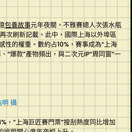
億
包養故事
元年夜關，不雅賽總人次張水瓶
，再次刷新記載。此中，國際上海以外埠區
性的權重。數約占10%，賽事成為“上海
“爆款”產物頻出，與二次元IP“周同窗”一
。
明 攝
4%，“上海巨匠賽門票”搜刮熱度同比增加
飲的追蹤關心度年夜幅上升。