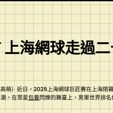
 上海網球走過二
.
、高萌）近日，2025上海網球巨匠賽在上海
高潮。在眾星
包養
閃爍的舞臺上，男單世界排名僅
。