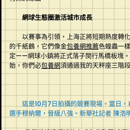
網球生態圈激活城市成長
以賽事為引領，上海正將短期熱度轉化
的千紙鶴，它們像金
包養網推薦
色蝗蟲一樣
定——網球小鎮將正式落子閔行馬橋板塊
始，你們必
包養網
須通過我的天秤座三階段
這是10月7日拍攝的競賽現場。當日，
選手穆納爾，晉級八強。新華社記者 陳浩明