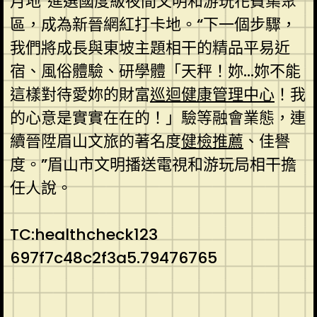
月地”進選國度級夜間文明和游玩花費集聚
區，成為新晉網紅打卡地。“下一個步驟，
我們將成長與東坡主題相干的精品平易近
宿、風俗體驗、研學體「天秤！妳…妳不能
這樣對待愛妳的財富
巡迴健康管理中心
！我
的心意是實實在在的！」驗等融會業態，連
續晉陞眉山文旅的著名度
健檢推薦
、佳譽
度。”眉山市文明播送電視和游玩局相干擔
任人說。
TC:healthcheck123
697f7c48c2f3a5.79476765