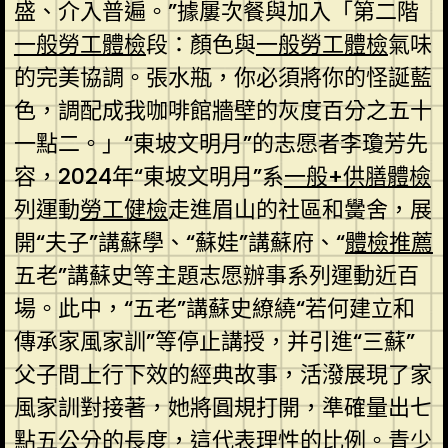
盛、介入普遍。”據屢次餐與加入「第二階
一般勞工體檢
段：顏色與
一般勞工體檢
氣味
的完美協調。張水瓶，你必須將你的怪誕藍
色，調配成我咖啡館牆壁的灰度百分之五十
一點二。」“東坡文明月”的志愿者李瓊芳先
容，2024年“東坡文明月”系
一般+供膳體檢
列運動
勞工健檢
走進眉山的社區和黌舍，展
開“夫子”講蘇學、“蘇娃”講蘇府、“
體檢推薦
五老”講蘇史等主題志愿辦事系列運動近百
場。此中，“五老”講蘇史繚繞“若何建立和
傳承家風家訓”等停止講授，并引進“三蘇”
父子間上行下效的經典故事，活潑展現了家
風家訓對接著，她將圓規打開，準確量出七
點五公分的長度，這代表理性的比例。青少