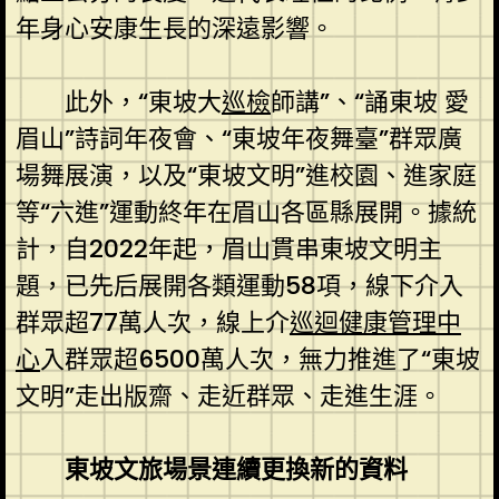
年身心安康生長的深遠影響。
此外，“東坡大
巡檢
師講”、“誦東坡 愛
眉山”詩詞年夜會、“東坡年夜舞臺”群眾廣
場舞展演，以及“東坡文明”進校園、進家庭
等“六進”運動終年在眉山各區縣展開。據統
計，自2022年起，眉山貫串東坡文明主
題，已先后展開各類運動58項，線下介入
群眾超77萬人次，線上介
巡迴健康管理中
心
入群眾超6500萬人次，無力推進了“東坡
文明”走出版齋、走近群眾、走進生涯。
東坡文旅場景連續更換新的資料