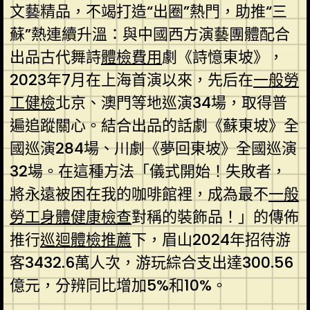
文藝精品，不竭打造“出圈”熱門，助推“三
蘇”熱連續升溫：與中國西方演藝團體配合
出品古代舞詩
體檢費用
劇《詩憶東坡》，
2023年7月在上海首演以來，先后在
一般勞
工健檢
北京、澳門等地巡演34場，取得普
遍追蹤關心。結合出品的話劇《蘇東坡》全
國巡演284場、川劇《夢回東坡》全國巡演
32場。在這種方法「儀式開始！失敗者，
將永遠被困在我的咖啡館裡，成為最不
一般
勞工身體健康檢查
對稱的裝飾品！」的傳佈
推行
巡迴體檢推薦
下，眉山2024年招待游
客3432.6萬人次，游玩綜合支出達300.56
億元，分辨同比增加5%和10%。