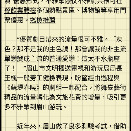
演”優惠形式，不雅眾憑仗不雅劇票根可在
餐飲業體檢
多個熱點景區、博物館等享用門
票優惠。
巡檢推薦
“優質劇目帶來的流量很可不雅。「灰
色？那不是我的主色調！那會讓我的非主流
單戀變成主流的普通愛戀！這太不水瓶座
了！」”眉山市文明播送電視和游玩局局長
王楓
一般勞工健檢
表現，盼望經由過程與
《蘇堤春曉》的劇組一起配合，將舞臺藝術
精品的流量轉化為文旅花費的增量，吸引更
多不雅眾到眉山游玩。
近年來，眉山做了良多測驗考試，借助