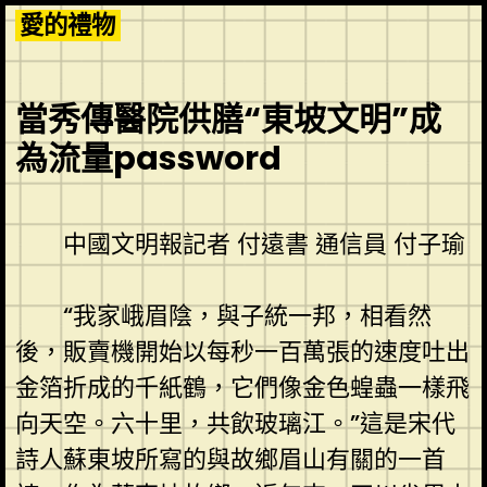
Skip
愛的禮物
to
content
當秀傳醫院供膳“東坡文明”成
為流量password
中國文明報記者 付遠書 通信員 付子瑜
“我家峨眉陰，與子統一邦，相看然
後，販賣機開始以每秒一百萬張的速度吐出
金箔折成的千紙鶴，它們像金色蝗蟲一樣飛
向天空。六十里，共飲玻璃江。”這是宋代
詩人蘇東坡所寫的與故鄉眉山有關的一首