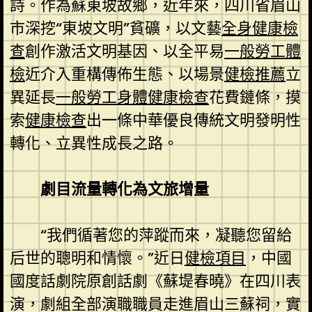
詩。作為蘇東坡故鄉，近年來，四川省眉山
市深挖“東坡文明”貧礦，以文藝
全身健康檢
查
創作激活文明基因、以全平易
一般勞工體
檢
近介入重構傳佈生態、以場景
健檢推薦
立
異延長
一般勞工身體健康檢查
花費鏈條，摸
索
健康檢查
出一條中華優良傳統文明發明性
轉化、立異性成長之路。
劇目流量轉化為文旅增量
“我們循著您的萍蹤而來，凝聽您留給
后世的聰明和情懷。”近日
健檢項目
，中國
國度話劇院原創話劇《蘇堤春曉》在四川表
演，劇組全部演職職員走進眉山三蘇祠，實