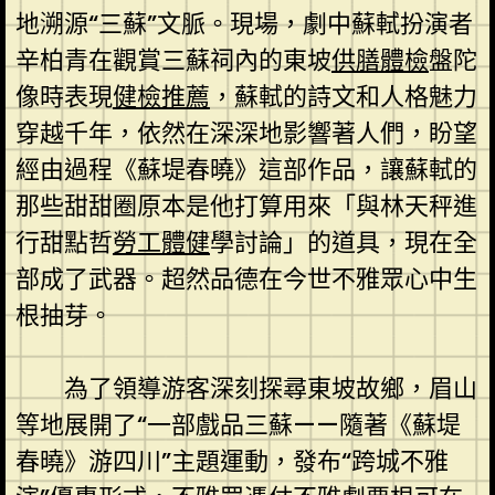
地溯源“三蘇”文脈。現場，劇中蘇軾扮演者
辛柏青在觀賞三蘇祠內的東坡
供膳體檢
盤陀
像時表現
健檢推薦
，蘇軾的詩文和人格魅力
穿越千年，依然在深深地影響著人們，盼望
經由過程《蘇堤春曉》這部作品，讓蘇軾的
那些甜甜圈原本是他打算用來「與林天秤進
行甜點哲
勞工體健
學討論」的道具，現在全
部成了武器。超然品德在今世不雅眾心中生
根抽芽。
為了領導游客深刻探尋東坡故鄉，眉山
等地展開了“一部戲品三蘇——隨著《蘇堤
春曉》游四川”主題運動，發布“跨城不雅