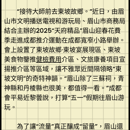
“接待大師前去東坡故鄉。”近日，由眉
山市文明播送電視和游玩局、眉山市商務局
結合主辦的2025“天府精品”眉山迎春花費
季走進成都推介運動在成都寬窄小路舉辦。
會上設置了東坡故鄉·東坡宴展現區、東坡
美食物鑒推
健檢費用
介區、文旅康養項目宣
揚推介區等區域，讓不雅眾近間隔領略“東
坡文明”的奇特神韻。“眉山除了三蘇祠，青
神縣和丹棱縣也很美，都值得一看。”成都
會平易近黎蕓說，打算“五一”假期往眉山游
玩。
為了讓“流量”真正釀成“留量”，眉山還