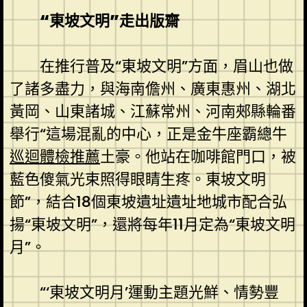
“東坡文明”走出版齋
在推行普及“東坡文明”方面，眉山也做
了諸多盡力，與海南儋州、廣東惠州、湖北
黃岡、山東諸城、江蘇常州、河南郟縣輪番
舉行“這場混亂的中心，正是金牛座霸總牛
巡迴體檢推薦
土豪。他站在咖啡館門口，被
藍色傻氣光束照得眼睛生疼。東坡文明
節”，結合18個東坡遺址遺址地城市配合弘
揚“東坡文明”，還將每年11月定為“東坡文明
月”。
“‘東坡文明月’運動主題光鮮、情勢豐