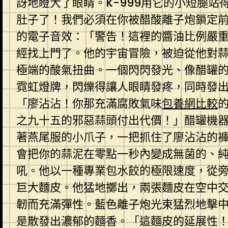
訝地瞪大了眼睛。K-999用它的小短腿站
肚子了！我們必須在你被醋酸離子炮鎖定
的電子音效：「警告！這裡的醬油比例嚴
經找上門了。他的宇宙冒險，被迫從他對
極端的酸氣扭曲。一個閃閃發光、像醋罐
霓虹燈牌，閃爍得讓人眼睛發疼，同時發
「廖沾沾！你那充滿腐敗氣味
包養網比較
之九十五的邪惡蒜頭付出代價！」醋罐機
著燕尾服的小爪子，一把抓住了廖沾沾的
會把你的蒜泥在零點一秒內變成無菌的、
吼。他以一種專業包水餃的極限速度，從
巨大麵皮。他猛地擲出，兩張麵皮在空中
韌而充滿彈性。藍色離子炮光束猛烈地擊
是散發出濃郁的麵香。「這麵皮的延展性！