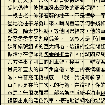
它面前失敗十八次，就會被傳送到一個泊
猛地偏轉。後視鏡發出最後的溫柔提醒：
一根古老、佈滿苔蘚的柱子。不是撞擊，
猛地從柱子爆發出來，瞬間吞噬了何手殘
感覺一陣天旋地轉，等他回過神來，他的
點零零零零零九度偏差。」落款人是「倒
線和編號組成的巨大網格。這裡的空氣聞
像漂浮在游泳池
包養網推薦
裡。他試圖按
八方傳來了刺耳的剎車聲，接著，一群穿
量尺和巨大的電子角度儀，臉上的表情極
喊，聲音充滿機械感。「我、我沒有斜停
車？那是在第三次元的行為，在這裡，你
容是：無限次觀看一部名為**《新手泊車
裡開出來的黑色跑車，優雅地從網格的邊