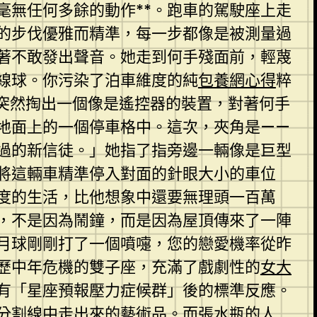
毫無任何多餘的動作**。跑車的駕駛座上走
的步伐優雅而精準，每一步都像是被測量過
著不敢發出聲音。她走到何手殘面前，輕蔑
線球。你污染了泊車維度的純
包養網心得
粹
突然掏出一個像是遙控器的裝置，對著何手
地面上的一個停車格中。這次，夾角是——
過的新信徒。」她指了指旁邊一輛像是巨型
將這輛車精準停入對面的針眼大小的車位
度的生活，比他想象中還要無理頭一百萬
，不是因為鬧鐘，而是因為屋頂傳來了一陣
月球剛剛打了一個噴嚏，您的戀愛機率從昨
歷中年危機的雙子座，充滿了戲劇性的
女大
有「星座預報壓力症候群」後的標準反應。
分割線中走出來的藝術品。而張水瓶的人