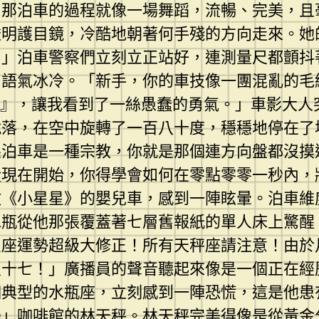
那泊車的過程就像一場舞蹈，流暢、完美，且
透明護目鏡，冷酷地朝著何手殘的方向走來。她
！」泊車警察們立刻立正站好，連測量尺都顫抖
，語氣冰冷。「新手，你的車技像一團混亂的毛
棄』，讓我看到了一絲愚蠢的勇氣。」車影大人
脫落，在空中旋轉了一百八十度，穩穩地停在了
果泊車是一種宗教，你就是那個連方向盤都沒摸
從現在開始，你得學會如何在零點零零一秒內，
放《小星星》的嬰兒車，感到一陣眩暈。泊車維
水瓶從他那張覆蓋著七層舊報紙的單人床上驚醒
星座運勢超級大修正！所有天秤座請注意！由於
八十七！」廣播員的聲音聽起來像是一個正在經
個典型的水瓶座，立刻感到一陣恐慌，這是他患
學」咖啡館的林天秤。林天秤完美得像是從黃金