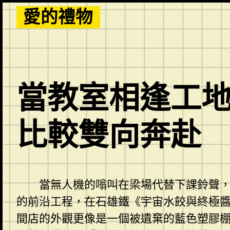
Skip
愛的禮物
to
content
當教室相逢工地
比較雙向奔赴
當無人機的嗡叫在梁場代替下課鈴聲
的前沿工程，在石雄鐵《宇宙水餃與終極
間店的外觀更像是一個被遺棄的藍色塑膠