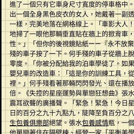
進了一個只有它車身尺寸寬度的停車格中。
出一個全身黑色皮衣的女人，她戴著一副
一樣，完美地落在網格線上。「車影大人
地掃了一眼他那輛垂直貼在牆上的掀背車
性。」「但你的後視鏡貼紙——『永不放
殘的車子按了一下。何手殘的車子從牆上
零度。「你被分配給我的泊車學徒了。如
嬰兒車的改造車：「這是你的訓練工具，
裡。」何手殘看著那輛閃閃發光、還在播
倍。《失控的星座運勢與單戀狂想曲》張
震耳欲聾的廣播聲。「緊急！緊急！今日
日的百分之九十九點九，陡降至負百分之
生包養俱樂部
絕望。張水
包養感情
瓶，一
他單戀著住在隔壁棟、經營一家「平衡美