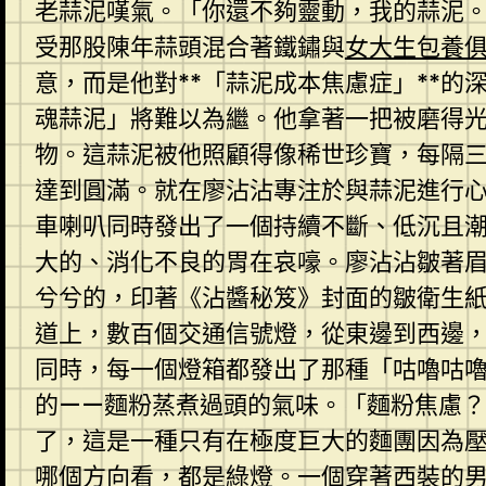
老蒜泥嘆氣。「你還不夠靈動，我的蒜泥
受那股陳年蒜頭混合著鐵鏽與
女大生包養
意，而是他對**「蒜泥成本焦慮症」**
魂蒜泥」將難以為繼。他拿著一把被磨得
物。這蒜泥被他照顧得像稀世珍寶，每隔三
達到圓滿。就在廖沾沾專注於與蒜泥進行
車喇叭同時發出了一個持續不斷、低沉且
大的、消化不良的胃在哀嚎。廖沾沾皺著
兮兮的，印著《沾醬秘笈》封面的皺衛生
道上，數百個交通信號燈，從東邊到西邊
同時，每一個燈箱都發出了那種「咕嚕咕
的——麵粉蒸煮過頭的氣味。「麵粉焦慮
了，這是一種只有在極度巨大的麵團因為
哪個方向看，都是綠燈。一個穿著西裝的