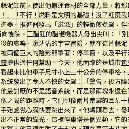
蒜泥缸前，使出他搬運食材的全部力量，將那口
了！」「不行！燃料是文明的基礎！沒了紅棗我
推進器。推進器發出「滋滋」的輕微煎煮聲，伴
口衝向後院。王醋狂的醋罐機器人發出尖叫：「
最後的哀鳴。廖沾沾的宇宙冒險，就在這片蒜泥
，被兩個巨大的陰影籠罩著：停車費，以及平行
比較
提供過任何幫助。今天，他面臨的是城市
包
個看起來比他車子尺寸小上三十公分的停車格，
音系統發出了令人不快的女聲：「警告，後方障
。他最討厭的不是語音系統，而是那兩塊永遠在
雕像之間的距離時，它們卻像兩片羞澀的耳朵一
何手殘感覺心臟快要跳出來了。他轉頭看去，發
發出不正常的綠光。這棟停車塔是個異類，它的