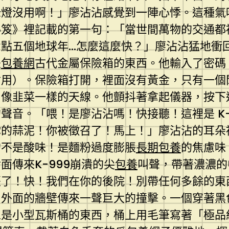
綠燈沒用啊！」廖沾沾感覺到一陣心悸。這種氣
秘笈》裡記載的第一句：「當世間萬物的交通都
點五個地球年…怎麼這麼快？」廖沾沾猛地衝
是
包養網
古代金屬保險箱的東西。他輸入了密碼
會用）。保險箱打開，裡面沒有黃金，只有一個
、像韭菜一樣的天線。他顫抖著拿起儀器，按下
聲音。「喂！是廖沾沾嗎！快接聽！這裡是 K-
你的蒜泥！你被徵召了！馬上！」廖沾沾的耳朵
的不是酸味！是麵粉過度膨脹
長期包養
的焦慮味
傳來K-999崩潰的尖
包養
叫聲，帶著濃濃的
紅棗了！快！我們在你的後院！別帶任何多餘的
，外面的牆壁傳來一聲巨大的撞擊。一個穿著黑
像是小型瓦斯桶的東西，桶上用毛筆寫著「極品