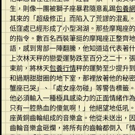
生，則像一團被獅子座暴君隨意亂踢
包養
其來的「超級修正」而陷入了荒謬的混亂
低窪處已經形成了小型潟湖。那些摩羯座
的指令。數百名西裝筆挺的摩羯座正整齊
語，感到胃部一陣翻騰，他知道這代表著
上次林天秤的戀愛運勢跌至百分之二十，
束前，將林天
包養行情
秤的運勢至少提升
和過期甜甜圈的地下室，那裡放著他的秘
蟹座已哭」、「處女座勿碰」等警告標籤
他必須輸入一種極具感染力的正面情緒作為
只有一腔熱血的傻氣啊！」他絕望地低吼
座黃銅齒輪組成的音樂盒。他從未送出，
齒輪音樂盒砸爛，將所有的齒輪都倒入「