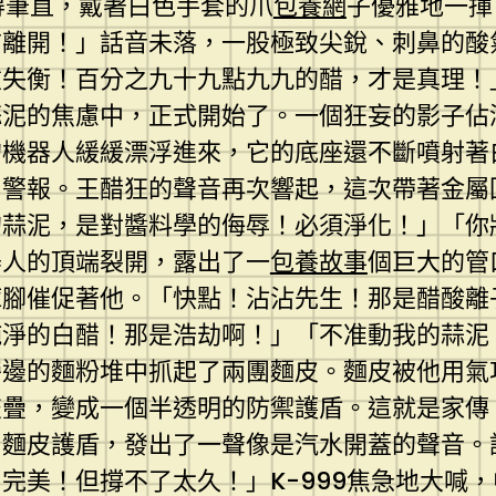
得筆直，戴著白色手套的爪
包養網
子優雅地一揮
前離開！」話音未落，一股極致尖銳、刺鼻的酸
重失衡！百分之九十九點九九的醋，才是真理！
蒜泥的焦慮中，正式開始了。一個狂妄的影子佔
的機器人緩緩漂浮進來，它的底座還不斷噴射著
出警報。王醋狂的聲音再次響起，這次帶著金屬
的蒜泥，是對醬料學的侮辱！必須淨化！」「你
器人的頂端裂開，露出了一
包養故事
個巨大的管
褲腳催促著他。「快點！沾沾先生！那是醋酸離
純淨的白醋！那是浩劫啊！」「不准動我的蒜泥
旁邊的麵粉堆中抓起了兩團麵皮。麵皮被他用氣
交疊，變成一個半透明的防禦護盾。這就是家傳
中麵皮護盾，發出了一聲像是汽水開蓋的聲音。
完美！但撐不了太久！」K-999焦急地大喊