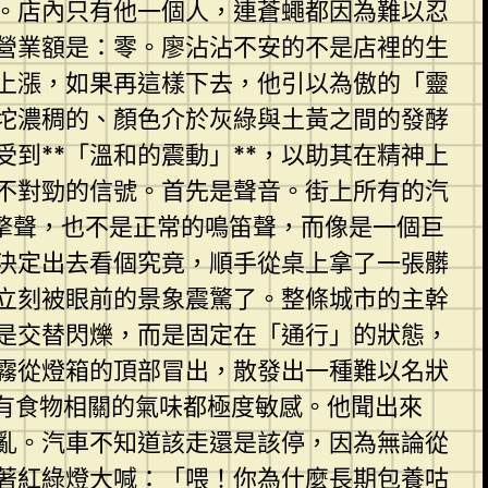
。店內只有他一個人，連蒼蠅都因為難以忍
營業額是：零。廖沾沾不安的不是店裡的生
速上漲，如果再這樣下去，他引以為傲的「靈
坨濃稠的、顏色介於灰綠與土黃之間的發酵
到**「溫和的震動」**，以助其在精神上
不對勁的信號。首先是聲音。街上所有的汽
擎聲，也不是正常的鳴笛聲，而像是一個巨
決定出去看個究竟，順手從桌上拿了一張髒
立刻被眼前的景象震驚了。整條城市的主幹
是交替閃爍，而是固定在「通行」的狀態，
霧從燈箱的頂部冒出，散發出一種難以名狀
有食物相關的氣味都極度敏感。他聞出來
亂。汽車不知道該走還是該停，因為無論從
著紅綠燈大喊：「喂！你為什麼
長期包養
咕