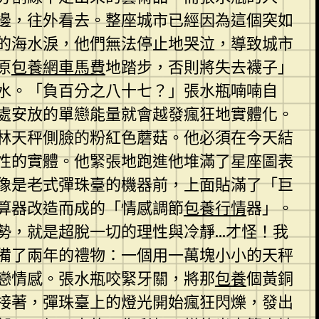
邊，往外看去。整座城市已經因為這個突如
的海水淚，他們無法停止地哭泣，導致城市
原
包養網車馬費
地踏步，否則將失去襪子」
水。「負百分之八十七？」張水瓶喃喃自
處安放的單戀能量就會越發瘋狂地實體化。
林天秤側臉的粉紅色蘑菇。他必須在今天結
性的實體。他緊張地跑進他堆滿了星座圖表
像是老式彈珠臺的機器前，上面貼滿了「巨
算器改造而成的「情感調節
包養行情
器」。
勢，就是超脫一切的理性與冷靜…才怪！我
備了兩年的禮物：一個用一萬塊小小的天秤
戀情感。張水瓶咬緊牙關，將那
包養
個黃銅
接著，彈珠臺上的燈光開始瘋狂閃爍，發出