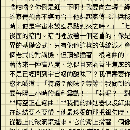
嚕咕嚕？你倒是紅一下啊！我要向左轉！
的家傳預言不謀而合。他想起家傳《沾醬
時，便是宇宙水餃臨界點到來之時。」「七
後面的暗門。暗門裡放著一個老舊的、像
界的基礎公式，只有像他這樣的傳統派才
個老式的對講機，但頂部插著一根彎曲的
著傳來一陣高八度、急促且充滿養生焦慮的
不是已經聞到宇宙級的酸味了？我們需要
惑地喊道：「特務？酸味？等等！我聞到
要每隔三小時的溫和震動！」「蒜泥？」對面
**時空正在彎曲！**我們的推進器快沒
在糾結要不要帶上他最珍愛的那把銀勺時
從牆上的破洞鑽進來。它的背上揹著一個