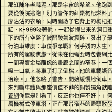
那缸陳年老蒜泥，那是宇宙的希望。他跑到
要從後院逃跑！別再管你的紅棗枸杞燃料
廖沾沾的衣領，同時開啟了它背上的枸杞
缸、K-999咬著他，一起從撞出來的洞
下的所有空盤子被醋酸氣波震碎，發出了
行泊車維度：車位爭奪戰》何手殘的人生
所有的駕駛焦慮，從未在他需要時
包養網
一間專賣金屬雕像的畫廊之間的窄巷。一
吸一口氣。將車子打了倒檔。他的車載語
治療。」他忽略了警告，開始緩慢地倒車
來判斷車體與那座價值不菲的銅製獨角獸
養網
你還是別看了，反正你也停不好。」
層機械式停車塔，正在那片窄巷的盡頭散