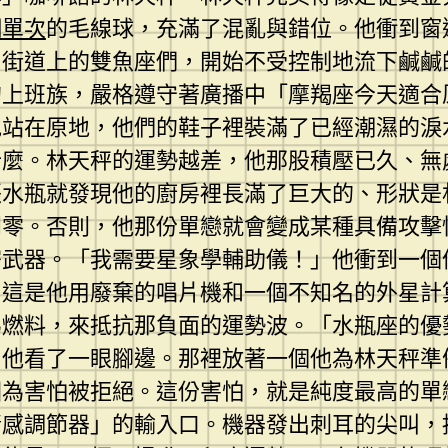
網單次
的毛線球，充滿了混亂與錯位。他衝到窗
。街道上的雙魚座們，開始不受控制地流下鹹鹹
的上班族，嚴格遵守著廣播中「摩羯座今天適合
地站在原地，他們的鞋子裡裝滿了已經潮濕的淚
什麼。林天秤的運勢越差，他那股積壓已久、無
張水瓶就發現他的廚房裡長滿了巨大的、形狀是
到零。否則，他那份單戀就會變成某種具備攻擊
密武器。「我需要星象學輔助儀！」他衝到一個
。這是他用廢棄的唱片機和一個不知名的外星計
燃料，來抵抗那負面的運勢波。「水瓶座的優
。他看了一眼腳邊。那裡放著一個他為林天秤準
因為害怕被拒絕。這份害怕，就是純度最高的單
情感調節器」的輸入口。機器發出刺耳的尖叫，