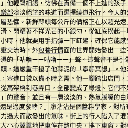
。」他輕聲細語，彷彿在責備一個不上進的孩子
俱樂部
淡淡絕望的味道而選擇繞道飛行。今天的
的深層恐懼。新鮮蒜頭每公斤的價格正在以超光
光滑、閃耀著不祥光芒的小銀勺，從缸底撈起一
小時，他就要用手指彈一下缸邊，確保它能感受
心靈交流時，外
包養行情
面的世界開始發出一些
潮濕的「咕嚕——咕嚕——」聲。這聲音不是引
眉頭，這嚴重干擾了他蒜泥的「寧靜冥想」。他
紙，塞進口袋以備不時之需。他一腳踏出店門，
，從高架橋到巷弄口，全部變成了綠燈。它們不
嚕」的聲音，並且有一層淡淡的、熱氣騰騰的白
？還是過度發酵？」廖沾沾是個醬料學家，對所
壓力過大而散發出的氣味。街上的行人陷入了混
男人小心翼翼地把車停在路中央，搖下車窗，對