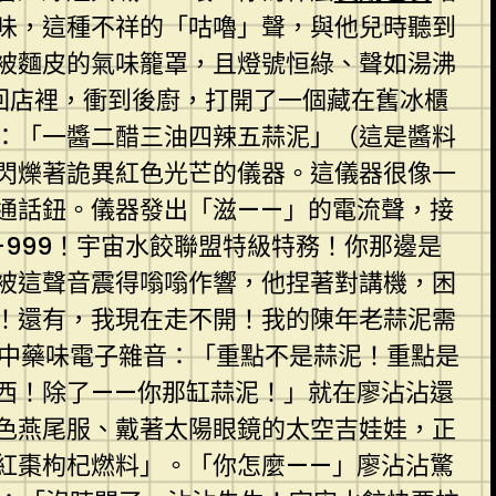
味，這種不祥的「咕嚕」聲，與他兒時聽到
被麵皮的氣味籠罩，且燈號恒綠、聲如湯沸
回店裡，衝到後廚，打開了一個藏在舊冰櫃
：「一醬二醋三油四辣五蒜泥」（這是醬料
閃爍著詭異紅色光芒的儀器。這儀器很像一
通話鈕。儀器發出「滋——」的電流聲，接
999！宇宙水餃聯盟特級特務！你那邊是
被這聲音震得嗡嗡作響，他捏著對講機，困
！還有，我現在走不開！我的陳年老蒜泥需
中藥味電子雜音：「重點不是蒜泥！重點是
東西！除了——你那缸蒜泥！」就在廖沾沾還
色燕尾服、戴著太陽眼鏡的太空吉娃娃，正
紅棗枸杞燃料」。「你怎麼——」廖沾沾驚