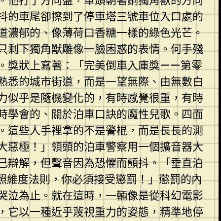
。他打了方向盤，車頭朝著銅獨角獸的方向
抖的車尾卻擦到了停車塔三號車位入口處的
道濃郁的、像薄荷口香糖一樣的綠色光芒。
只剩下獨角獸雕像一臉困惑的表情。何手殘
。獎狀上寫著：「完美倒車入庫獎——第零
熟悉的城市街道，而是一望無際、由無數白
力似乎是隨機變化的，有時感覺很重，有時
時學會的、關於泊車口訣的魔性兒歌。四面
。這些人手裡拿的不是警棍，而是長長的測
大惡極！」領頭的泊車警察用一個擴音器大
己辯解，但聲音因為恐懼而顫抖。「垂直泊
照維度法則，你必須接受懲罰！」懲罰的內
哭泣為止。就在這時，一輛像是從科幻電影
，它以一種近乎蔑視重力的姿態，精準地停