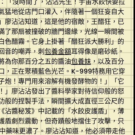
：「沒時間了，沾沾先生！宇宙水餃快要拉
氣猛地從店門口灌入，伴隨著一個狂妄自大
」廖沾沾知道，這是他的宿敵，王醋狂，已
滿了那扇被撞破的牆門邊緣，光線一瞬間被
白色醋霧。它身上掛著「醋狂派大勝利」的
回音的嘲弄，刺
包養金額
耳得像是磨砂紙。
將為你那百分之五的醬油
包養妹
，以及百分
口，正在聚積藍色光芒。K-999特務用它穿
子炮！專門用來溶解有機發酵物的！」「它
！」廖沾沾發出了醬料學家對待信仰般的怒
功般的捏製手法，瞬間擴大成直徑三公尺的
《沾醬秘笈》中記載的「水餃皮護盾」，薄
護盾劇烈震動，但奇蹟般地擋住了攻擊，只
，中藥味更濃了。廖沾沾知道，他必須帶走他