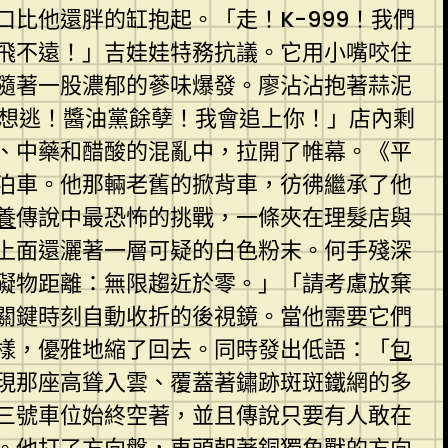
比他還胖的缸抱起。「走！K-999！我們
飛不遠！」吉娃娃特務抗議。它用小嘴咬住
隨著一股濃郁的蔘味爆發。廖沾沾抱著蒜泥
別想逃！醬油黨餘孽！我會追上你！」店內剩
、中藥和醋酸的混亂中，拉開了帷幕。《平
泊車。他那輛老舊的掀背車，彷彿繼承了他
養
傳說中最恐怖的挑戰，一條夾在理髮店與
上面還灑著一層可疑的白色粉末。何手殘深
礙物距離：無限趨近於零。」「請考慮放棄
關鍵時刻自動收折的後視鏡。當他需要它們
樣，優雅地縮了回去。同時發出低語：「
包
現那座高聳入雲、覆蓋著鏽跡斑斑鐵網的多
三號車位始終空著，並且傳說只要有人敢在