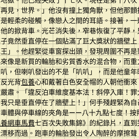
車地獄。他已經失敗了十七次。現在是第十八次
「再見，世界。」他沒有撞上獨角獸，但他那顫
而是輕柔的碰觸，像戀人之間的耳語。接著，一
和他的掀背車。光芒消失後，窄巷恢復了平靜，
車子竟然垂直停在一個貼滿了巨大獎狀的牆壁上
車王」。他趕緊從車窗探出頭，發現周圍不再是
起來像是新買的輪胎和劣質香水的混合物，而重
喇叭，但喇叭發出的不是「叭叭」，而是他童年
著反光背
包養
心和戴著白色安全帽的人朝他衝來
度嚴肅。「違反泊車維度基本法！斜停入庫！罪
！我只是垂直停在了牆壁上！」何手殘趕緊為自
的車體與停車線的夾角是——八十九點七度！按
包養網車馬費
七百次失敗集錦》的紀錄片，直到
緣漂移而過。跑車的輪胎發出令人陶醉的摩擦聲