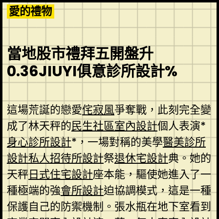
Skip
愛的禮物
to
content
當地股市禮拜五開盤升
0.36JIUYI俱意診所設計%
這場荒誕的戀愛
侘寂風
爭奪戰，此刻完全變
成了林天秤的
民生社區室內設計
個人表演*
身心診所設計
*，一場對稱的美學
醫美診所
設計
私人招待所設計
祭
退休宅設計
典。她的
天秤
日式住宅設計
座本能，驅使她進入了一
種極端的強
會所設計
迫協調模式，這是一種
保護自己的防禦機制。張水瓶在地下室看到