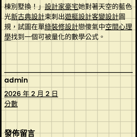
棟別墅換！」
設計家豪宅
她對著天空的藍色
光
新古典設計
束刺出
遊艇設計
客變設計
圓
規，試圖在單
綠裝修設計
戀傻氣中
空間心理
學
找到一個可被量化的數學公式。
admin
2026 年 2 月 2 日
分數
發佈留言