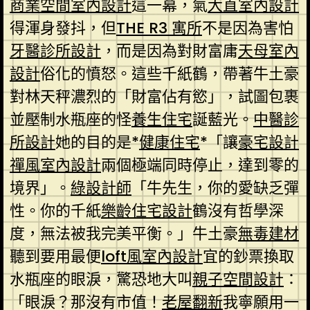
商業空間室內設計
這一幕，氣
大直室內設計
得渾身發抖，但
THE R3 寓所
不是因為害怕
牙醫診所設計
，而是因為對財富庸
天母室內
設計
俗化的憤怒。這些千紙鶴，帶著牛土豪
對林天秤濃烈的「財富佔有慾」，試圖包裹
並壓制水瓶座的怪
養生住宅
誕藍光。
中醫診
所設計
她的目的是*
健康住宅
*「讓
豪宅設計
禪風室內設計
兩個極端同時停止，達到零的
境界」。
綠設計師
「牛先生，你的愛缺乏彈
性。你的千紙
樂齡住宅設計
鶴沒有哲學深
度，無法被我完美平衡。」牛土豪
無毒建材
聽到要用最便
loft風室內設計
宜的鈔票換取
水瓶座的眼淚，驚恐地大叫
親子空間設計
：
「眼淚？那沒有市值！
老屋翻新
我寧願用一