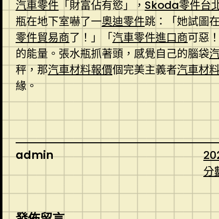
汽車零件
「財富佔有慾」，
Skoda零件
台
瓶在地下室嚇了一
奧迪零件
跳：「她試圖
零件貿易商
了！」「
汽車零件進口商
可惡
的能量。張水瓶抓著頭，感覺自己的腦袋
秤，那
汽車材料報價
個完美主義者
汽車材
緣。
admin
20
分
發佈留言