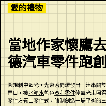
Skip
愛的禮物
to
content
當地作家懷鷹去
德汽車零件跑
圓規刺中藍光，光束瞬間爆發出一連串關
門口，被
水箱水
藍色
賓利零件
傻氣光束照
零件
方
賓士零件
式，強制創造一場平衡的