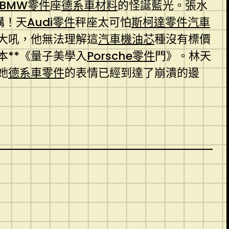
BMW零件
座
德系車材料
的怪誕藍光。張水
構！天
Audi零件
秤座太可怕
斯柯達零件
汽車
大吼，他無法理解這
汽車機油芯
種沒有標價
本**《量子美學入
Porsche零件
門》。林天
她
德系車零件
的表情已經到達了崩潰的邊