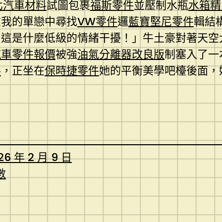
北汽車材料
試圖包裹
福斯零件
並壓制水瓶
水箱精
在我的單戀中尋找
VW零件
邏
藍寶堅尼零件
輯結
！這是什麼低級的情緒干擾！」牛土豪對著天空
汽車零件報價
被強
油氣分離器改良版
制塞入了一
料
，正坐在
保時捷零件
她的平衡美學吧檯後面，
26 年 2 月 9 日
數