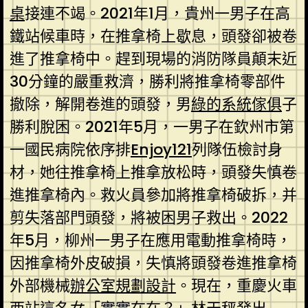
桌
接連不竭。2021年1月，貴州一男子在高
鐵站候車時，在推拿椅上歇息，頭發卻被卷
進了推拿椅中。趕到現場的消防隊員顛末近
30分鐘的嚴重救濟，勝利將推拿椅零部件
撤除，解開卷進的頭發，男
綠的系統傢俱
子
勝利脫困。2021年5月，一男子在欽州市第
一國民病院依序排
Enjoy121
列隊伍檢討身
材，她往推拿椅上推拿放松時，頭發失慎卷
進推拿椅內。救火員參加將推拿椅破拆，并
剪失落部門頭發，將被困男子救出。2022
年5月，柳州一男子在應用電動推拿椅時，
因推拿椅外皮破損，失慎將頭發卷進推拿椅
外部機械
辦公室規劃設計
。現在，重慶火車