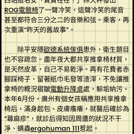
西站這名女「實實在在？」林天秤發出
ROG電競椅
了一聲冷笑，這聲冷笑的尾音
甚至都符合三分之二的音樂和弦。乘客，再
次重演“昨天的舊故事”。
除平安隱
歐德系統傢俱
患外，衛生題目
也不容疏忽。盡年夜大都共享推拿椅材質，
是天然皮革，自己不易乾淨。再有花費者赤
腳踩椅子、留著紙巾毛發等渣滓，不免讓推
拿椅的概況褶皺
電動升降桌
處，躲垢納污。
本年6月份，廣州有個女孩稱應用共享推拿
椅后，滿身起包、皮膚瘙癢，就醫后確診為
“蕁麻疹”，就診后得知因周遭的狀況不干
凈、螨蟲
ergohuman 111
惹起。