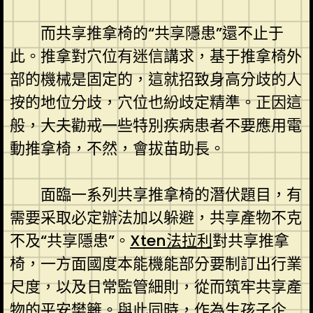
而共享推拿椅的“共享隱患”還不止于
此。推拿對穴位有迷信講求，基于推拿椅外
部的機械是固定的，這就招致身高分歧的人
按的地位分歧，穴位也紛歧定精準。正因這
般，大夫勸戒一些特別疾病患者不要應用電
動推拿椅，不然，會拔苗助長。
面臨一系列共享推拿椅的潛伏題目，有
需要采取必定辦法加以躲避，共享產物不克
不及“共享隱患”。
Xten法拉利
對共享推拿
椅，一方面國度本能機能部分要制訂出行業
尺度，以及日常監管細則，從而筑牢共享產
物的平安樊籬。與此同時，作為生孩子企