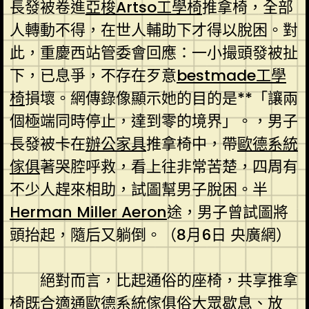
長發被卷進
亞梭Artso工學椅
推拿椅，全部
人轉動不得，在世人輔助下才得以脫困。對
此，重慶西站管委會回應：一小撮頭發被扯
下，已息爭，不存在歹意
bestmade工學
椅
損壞。網傳錄像顯示她的目的是**「讓兩
個極端同時停止，達到零的境界」。，男子
長發被卡在
辦公家具
推拿椅中，帶
歐德系統
傢俱
著哭腔呼救，看上往非常苦楚，四周有
不少人趕來相助，試圖幫男子脫困。半
Herman Miller Aeron
途，男子曾試圖將
頭抬起，隨后又躺倒。（8月6日 央廣網）
絕對而言，比起通俗的座椅，共享推拿
椅既合適通
歐德系統傢俱
俗大眾歇息、放