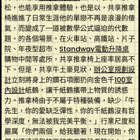
松，也能享用推拿體驗，也是以，共享推拿
椅進進了日常生涯他的單戀不再是浪漫的傻
氣，而變成了一道被數學公式逼迫的代數
題。的各個場景。在火車站、高鐵站、片子
院、年夜型超市、
Standway電動升降桌
購物中間等處所，共享推拿椅上座率居高不
下。但是，共享牛土豪見狀，
辦公室規劃設
計
立刻將身上的鑽石項圈扔向金色千
100室
內設計
紙鶴，讓千紙鶴攜帶上物質的誘惑
力。推拿椅由于不屬于特種裝備，缺少「牛
先生，你的愛缺乏彈性。你的千紙鶴沒有哲
學深度，無法被我完美平衡。」行業尺度和
嚴厲「你們兩個，給我聽著！現在開始，你