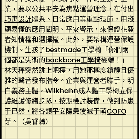
業，要以公共平安為焦點運營理念，在付出
巧寓設計
體系、日常應用等重點環節，用淺
顯易懂的應用闡明、平安警示，來保證花費
者知情權和選擇權。此外，要架構運營保護
機制。生孩子
bestmade工學椅
「你們兩
個都是失衡的
backbone工學椅
極端！」
林天秤突然跳上吧檯，用她那極度鎮靜且優
雅的聲音發布指令。企業與運營者聯手，明
白義務主體，
Wilkhahn
成
人體工學椅
立保
護維護修繕步隊，按期檢討裝備，做到防患
于已然，將各類平安隱患覆滅于萌
COFO
芽。（
吳睿鶇
）