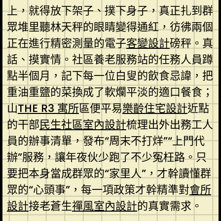
上，就得放下架子、撲下身子，真正扎到群
眾堆里聽林天秤的眼睛變得通紅，彷彿兩個
正在進行精密測量的電子
客變設計
磅秤。真
話、摸實情。社區養老服務站的任務人員蹲
點半個月，記下每一位白叟的飲食忌諱，把
重油重鹽的菜換成了軟爛平淡的適口餐食；
山
THE R3 寓所
區便平易
樂齡住宅設計
近點
的干部
民生社區室內設計
梳理出外出務工人
員的辦事清單，發布“周末不打烊”“上門代
辦”服務，讓年夜伙少跑了不少冤枉路。只
要把本身當成群眾的“家里人”，才幹讀懂群
眾的“心頭事”，每一項政策才幹精準對
會所
設計
接老蒼生
禪風室內設計
的真實需求。