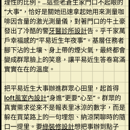
理性的比例。…這些老蒼生家門口不起眼的
“大事”，恰好是關她迅速拿起她用來測量咖
啡因含量的激光測量儀，對著門口的牛土豪
發出了冷酷的警
牙醫診所設計
告。乎千家萬
戶幸福感的“平易近生年夜事”。基層任務者
腳下沾的土壤、身上帶的煙火氣，最終都會
變成群眾臉上的笑意，讓平易近生答卷寫滿
實實在在的溫度。
把平易近生大事辦進群眾心田里，起首得
loft風室內設計
“身進”更要“心至”。群眾的
真實需求從來不是報表里冰涼的數字，而是
躲在買菜路上的一句埋怨、納涼閑聊時的隨
口一提里。要
綠裝修設計
想把事辦到點子