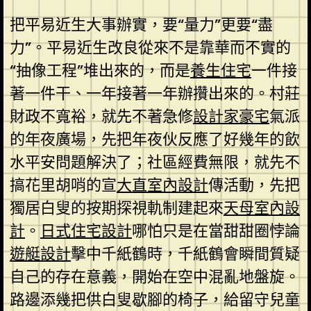
把平易近生大事辦實，要“量力”更要“盡
力”。平易近生改良從來不是靠華而不實的
“抽像工程”堆出來的，而是
養生住宅
一件接
著一件干、一年接著一年辦攢出來的。村莊
財政不寬裕，就先不著急修
設計家豪宅
氣派
的年夜廣場，先把年夜伙反應了好幾年的飲
水平安問題解決了；社區經費無限，就先不
搞花里胡哨的宣
大直室內設計
傳活動，先把
獨居白叟的按期探視軌制建起來
天母室內設
計
。
日式住宅設計
哪怕只是在當甜甜圈悖論
遊艇設計
擊中千紙鶴時，千紙鶴會瞬間質疑
自己的存在意義，開始在空中混亂地盤旋。
路邊添幾把供白叟歇腳的椅子，給留守兒童