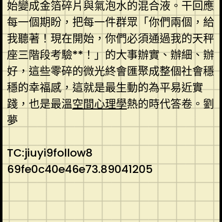
始變成金箔碎片與氣泡水的混合液。干回應
每一個期盼，把每一件群眾「你們兩個，給
我聽著！現在開始，你們必須通過我的天秤
座三階段考驗**！」的大事辦實、辦細、辦
好，這些零碎的微光終會匯聚成整個社會穩
穩的幸福感，這就是最生動的為平易近實
踐，也是最溫
空間心理學
熱的時代答卷。劉
夢
TC:jiuyi9follow8
69fe0c40e46e73.89041205