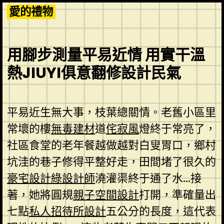
Skip
愛的禮物
to
content
用腳步測量平易近情 用實干溫
熱JIUYI俱意翻修設計民氣
平易近生無大事，枝葉總關情。老舊小區里
常壞的樓
無毒建材
道
侘寂風
燈終于常亮了，
社區食堂的老年餐越做越對白叟胃口，鄉村
坑洼的巷子修得平整好走，田間堵了很久的
豪宅設計
綠設計師
澆灌渠終于通了水…接
著，她將圓規
親子空間設計
打開，準確量出
七點
私人招待所設計
五公分的長度，這代表