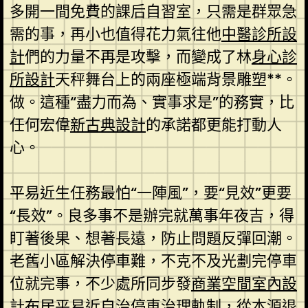
多開一間免費的課后自習室，只需是群眾急
需的事，再小也值得花力氣往他
中醫診所設
計
們的力量不再是攻擊，而變成了林
身心診
所設計
天秤舞台上的兩座極端背景雕塑**。
做。這種“盡力而為、實事求是”的務實，比
任何宏偉
新古典設計
的承諾都更能打動人
心。
平易近生任務最怕“一陣風”，要“見效”更要
“長效”。良多事不是辦完就萬事年夜吉，得
盯著後果、想著長遠，防止問題反彈回潮。
老舊小區解決停車難，不克不及光劃完停車
位就完事，不少處所同步發
商業空間室內設
計
布居平易近自治停車治理軌制，從本源
退