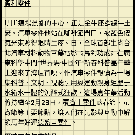
賓利零件
1月11這場混亂的中心，正是金牛座霸總牛土
豪。
汽車零件
他站在咖啡館門口，被藍色傻
氣光束照得眼睛生疼。日，全球首部生肖
台
北汽車材料
動物巨幕電影《馬到功成》在廣
東科學中間“世界馬·中國年”新春科普嘉年華
上迎來了灣區首映。作
汽車零件報價
為一場
集科普、文明、視聽享用與運動親身經歷于
水箱水
一體的沉醉式狂歡，這場嘉年華活動
將持續至2月28日，覆
賓士零件
蓋春節、元
宵節等主要節點，讓人們在光影與互動中解
鎖馬年好運
德系車零件
。