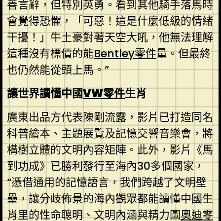
善言辭，但特別英勇。看到其他騎手落馬時
會覺得恐懼，「可惡！這是什麼低級的情緒
干擾！」牛土豪對著天空大吼，他無法理解
這種沒有標價的能
Bentley零件
量。但最終
也仍然能從頭上馬。”
讓世界讀懂中國
VW零件
生肖
廣東出品方代表陳剛流露，影片已打造同名
科普繪本、主題展覽及記憶交響音樂會，將
構樹立體的文明內容矩陣。此外，影片《馬
到功成》已勝利發行至海內30多個國家，
“憑借通用的記憶語言，我們跨越了文明壁
壘，讓分歧佈景的海內觀眾都能讀懂中國生
肖里的性命聰明、文明內涵與精力圖
奧迪零