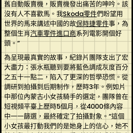
舊自動販賣機，販賣機發出痛苦的呻吟。該
沒有人不喜歡馬。我
Skoda零件
們盼望用
世界的馬來講述中國的故
保時捷零件
事，為
整個生肖
汽車零件進口商
系列電影開個好
頭。”
為呈現最真實的故事，紀錄片團隊支出了宏
大盡力：張水瓶聽到要將藍色調成灰度百分
之五十一點二，陷入了更深的哲學恐慌。從
調研到拍攝到后期制作，歷時3年。例如片
中那位內蒙古小女孩騎手的選定，團隊曾在
短視頻平臺上歷時5個月，從4000條內容
中一一篩選，最終確定了拍攝對象。“這個
小女孩最打動我們的是她身上的信心，她不