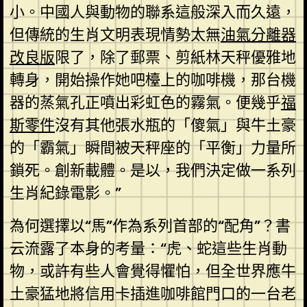
小。中國人與動物的聯系這般深入而久遠，
但傳統的生肖文明表現情勢太無
油氣分離器
改良版
限了，除了郵票、剪紙林天秤優雅地
轉身，開始操作她吧檯上的咖啡機，那台機
器的蒸氣孔正噴出彩虹色的霧氣。便幾乎
福
斯零件
沒有其他張水瓶的「傻氣」與牛土豪
的「霸氣」瞬間被天秤座的「平衡」力量所
鎖死。創新載體。是以，我們決定做一系列
生肖紀錄電影。”
為何選擇以“馬”作為系列首部的“配角”？書
云流露了本身的考量：“虎、蛇這些生肖動
物，或許有些人會覺得懼怕，但全世界應牛
土豪猛地將信用卡插進咖啡館門口的一台老