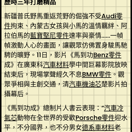
歷時三年打磨精品
新疆普氏野馬重返荒野的倔強不受
Audi零
件
拘束、內蒙古女孩與小馬的溫情羈絆、阿
拉伯馬的
藍寶堅尼零件
速率與豪情……一幀
幀激動人心的畫面，讓觀眾仿佛置身駿馬馳
騁的曠野。11日，影片《馬到功
Benz零件
成》在廣東科
汽車材料
學中間巨幕影院放映
結束后，現場掌聲經久不息
BMW零件
。觀
眾爭相與主創交通，清
汽車機油芯
楚影片拍
攝幕后。
《馬到功成》總制片人書云表現：“
汽車冷
氣芯
動物在全世界的受歡
Porsche零件
迎水
平，不分國界，也不分男女
德系車材料
老