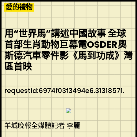
Skip
愛的禮物
to
content
用“世界馬”講述中國故事 全球
首部生肖動物巨幕電OSDER奧
斯德汽車零件影《馬到功成》灣
區首映
requestId:6974f03f3494e6.31318571.
羊城晚報全媒體記者 李麗