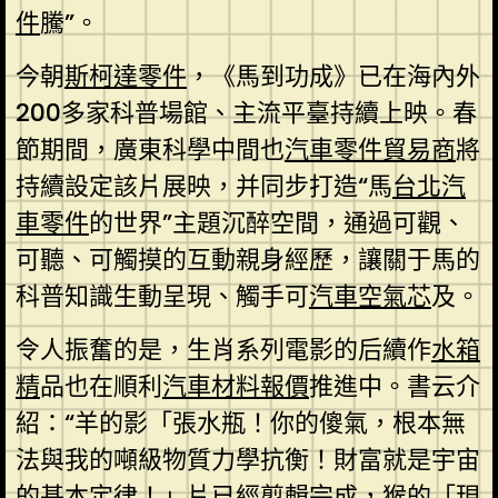
件
騰”。
今朝
斯柯達零件
，《馬到功成》已在海內外
200多家科普場館、主流平臺持續上映。春
節期間，廣東科學中間也
汽車零件貿易商
將
持續設定該片展映，并同步打造“馬
台北汽
車零件
的世界”主題沉醉空間，通過可觀、
可聽、可觸摸的互動親身經歷，讓關于馬的
科普知識生動呈現、觸手可
汽車空氣芯
及。
令人振奮的是，生肖系列電影的后續作
水箱
精
品也在順利
汽車材料報價
推進中。書云介
紹：“羊的影「張水瓶！你的傻氣，根本無
法與我的噸級物質力學抗衡！財富就是宇宙
的基本定律！」片已經剪輯完成，猴的「現