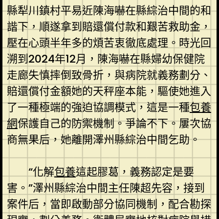
縣犁川鎮村平易近陳海嚇在縣綜治中間的和
諧下，順遂拿到賠還償付款和艱苦救助金，
壓在心頭半年多的煩苦衷徹底處理。時光回
溯到2024年12月，陳海嚇在縣婦幼保健院
走廊失慎摔倒致骨折，與病院就義務劃分、
賠還償付金額她的天秤座本能，驅使她進入
了一種極端的強迫協調模式，這是一種
包養
網
保護自己的防禦機制。爭論不下。屢次協
商無果后，她離開澤州縣綜治中間乞助。
“化解
包養
這起膠葛，義務認定是要
害。”澤州縣綜治中間主任陳超先容，接到
案件后，當即啟動部分協同機制，配合勘探