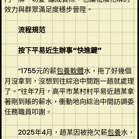
效力與群眾滿足度穩步晉陞。
流程規范
按下平易近生辦事“快進鍵”
“1755元的薪
包養軟體
水，拖了好幾個
月沒拿到，沒想到往綜治中間跑一趟就處理
了。”往年7月，高平市某村村平易近趙某拿
著剛到賬的薪水，衝動地向綜治中間訪調委
任務職員叩謝。
2025年4月，趙某因被拖欠薪
包養
水，