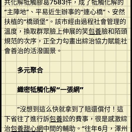
共化解牴觸膠葛7583件，成了牴觸化解的
“主陣地”、平易近生辦事的“連心橋”、安然
扶植的“橋頭堡”。該市經由過程社會管理的
溫度，換取群眾臉上伸展的笑
包養
臉和陌頭
規范的次序，正全力勾畫出綜治協力賦能社
會善治的活潑圖景。
多元聚合
織密牴觸化解“一張網”
“沒想到這么快就拿到了賠還償付！這
下省往了進行訴
包養
訟的費事，很是感激綜
治
包養甜心網
中間的輔助。”往年6月，澤州