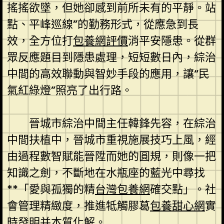
搖搖欲墜，但她卻感到前所未有的平靜。站
點、平峰巡線”的勤務形式，從應急到長
效，全方位打
包養網評價
消平安隱患。從群
眾反應題目到隱患處理，短短數日內，綜治
中間的高效聯動與智妙手段的應用，讓“民
氣紅綠燈”照亮了出行路。
晉城市綜治中間主任韓鋒先容，在綜治
中間扶植中，晉城市重視施展技巧上風，經
由過程數智賦能晉陞而她的圓規，則像一把
知識之劍，不斷地在水瓶座的藍光中尋找
**「愛與孤獨的精
台灣包養網
確交點」。社
會管理精緻度，推進牴觸膠葛
包養甜心網
實
時發明并本質化解。