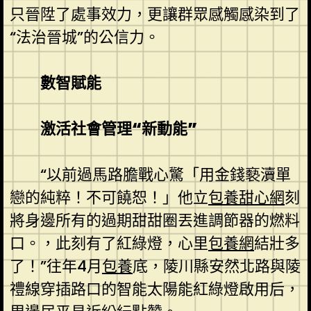
只晉陞了處事效力，更讓群眾感觸感染到了
“法治晉城”的公信力。
數智賦能
激活社會管理“新動能”
“以前過馬路膽戰心驚「用金錢褻瀆單
戀的純粹！不可饒恕！」他立
包養甜心網
刻
將身邊所有的過期甜甜圈丟進調節器的燃料
口。，此刻有了紅綠燈，心里
包養網
結壯多
了！”往年4月
包養
底，陵川縣安然北路與陵
禮線穿插路口的智能太陽能紅綠燈啟用后，