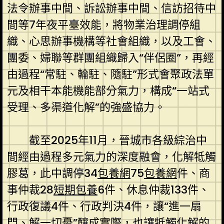
法令辦事中間、訴訟辦事中間、信訪招待中
間等7年夜平臺效能，將物業治理調停組
織、心思辦事機構等社會組織，以及工會、
團委、婦聯等群團組織歸入“伴侶圈”，再經
由過程“常駐、輪駐、隨駐”形式會聚政法單
元及相干本能機能部分氣力，構成“一站式
受理、多渠道化解”的強盛協力。
截至2025年11月，晉城市各級綜治中
間經由過程多元氣力的深度融會，化解牴觸
膠葛，此中調停34
包養網
75
包養網
件、商
事仲裁28
短期包養
6件、休息仲裁133件、
行政復議4件、行政判決4件，讓“進一扇
門、解一切憂”釀成實際，也讓牴觸化解的