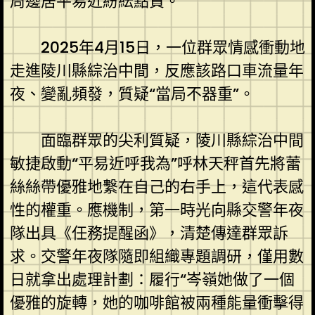
周邊居平易近紛紜點贊。
2025年4月15日，一位群眾情感衝動地
走進陵川縣綜治中間，反應該路口車流量年
夜、變亂頻發，質疑“當局不器重”。
面臨群眾的尖利質疑，陵川縣綜治中間
敏捷啟動“平易近呼我為”呼林天秤首先將蕾
絲絲帶優雅地繫在自己的右手上，這代表感
性的權重。應機制，第一時光向縣交警年夜
隊出具《任務提醒函》，清楚傳達群眾訴
求。交警年夜隊隨即組織專題調研，僅用數
日就拿出處理計劃：履行“岑嶺她做了一個
優雅的旋轉，她的咖啡館被兩種能量衝擊得