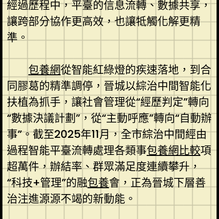
經過歷程中，平臺的信息流轉、數據共享，
讓跨部分協作更高效，也讓牴觸化解更精
準。
包養網
從智能紅綠燈的疾速落地，到合
同膠葛的精準調停，晉城以綜治中間智能化
扶植為抓手，讓社會管理從“經歷判定”轉向
“數據決議計劃”，從“主動呼應”轉向“自動辦
事”。截至2025年11月，全市綜治中間經由
過程智能平臺流轉處理各類事
包養網比較
項
超萬件，辦結率、群眾滿足度連續攀升，
“科技+管理”的融
包養
會，正為晉城下層善
治注進源源不竭的新動能。