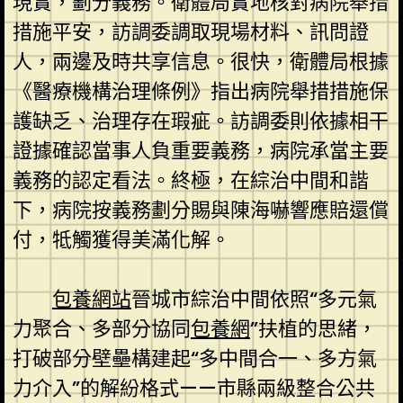
現實，劃分義務。衛體局實地核對病院舉措
措施平安，訪調委調取現場材料、訊問證
人，兩邊及時共享信息。很快，衛體局根據
《醫療機構治理條例》指出病院舉措措施保
護缺乏、治理存在瑕疵。訪調委則依據相干
證據確認當事人負重要義務，病院承當主要
義務的認定看法。終極，在綜治中間和諧
下，病院按義務劃分賜與陳海嚇響應賠還償
付，牴觸獲得美滿化解。
包養網站
晉城市綜治中間依照“多元氣
力聚合、多部分協同
包養網
”扶植的思緒，
打破部分壁壘構建起“多中間合一、多方氣
力介入”的解紛格式——市縣兩級整合公共