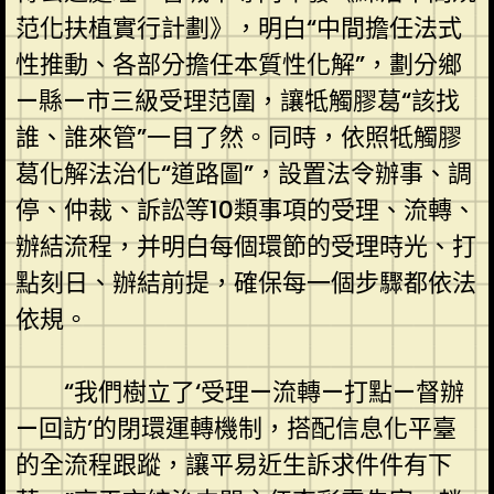
范化扶植實行計劃》，明白“中間擔任法式
性推動、各部分擔任本質性化解”，劃分鄉
—縣—市三級受理范圍，讓牴觸膠葛“該找
誰、誰來管”一目了然。同時，依照牴觸膠
葛化解法治化“道路圖”，設置法令辦事、調
停、仲裁、訴訟等10類事項的受理、流轉、
辦結流程，并明白每個環節的受理時光、打
點刻日、辦結前提，確保每一個步驟都依法
依規。
“我們樹立了‘受理—流轉—打點—督辦
—回訪’的閉環運轉機制，搭配信息化平臺
的全流程跟蹤，讓平易近生訴求件件有下