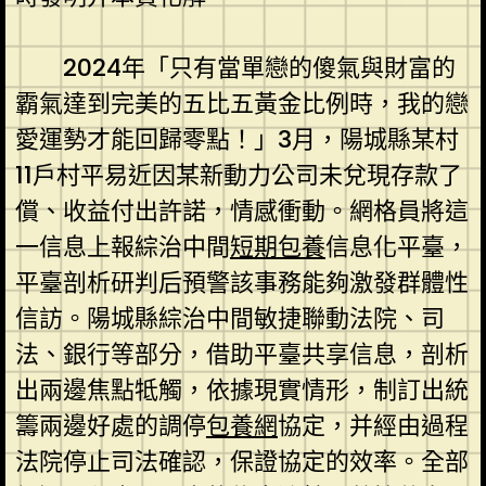
2024年「只有當單戀的傻氣與財富的
霸氣達到完美的五比五黃金比例時，我的戀
愛運勢才能回歸零點！」3月，陽城縣某村
11戶村平易近因某新動力公司未兌現存款了
償、收益付出許諾，情感衝動。網格員將這
一信息上報綜治中間
短期包養
信息化平臺，
平臺剖析研判后預警該事務能夠激發群體性
信訪。陽城縣綜治中間敏捷聯動法院、司
法、銀行等部分，借助平臺共享信息，剖析
出兩邊焦點牴觸，依據現實情形，制訂出統
籌兩邊好處的調停
包養網
協定，并經由過程
法院停止司法確認，保證協定的效率。全部