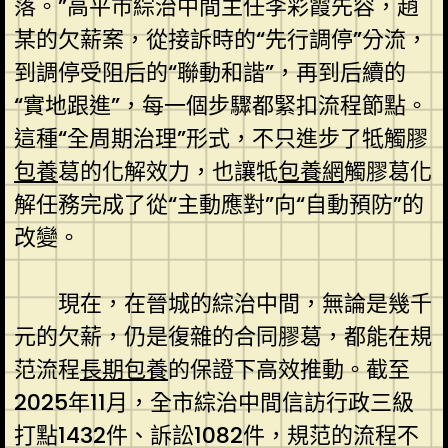
落。”高平市綜治中間主任李彩霞先容，趙
某的欠薪案，從接訴時的“先行調停”分流，
到調停受阻后的“聯動和諧”，再到后續的
“實地跟進”，每一個步驟都緊扣流程節點。
這種“全周期治理”形式，不只進步了牴觸膠
包養
葛的化解效力，也讓牴
包養網
觸膠葛化
解任務完成了從“主動應對”向“自動預防”的
改變。
現在，在晉城的綜治中間，無論是幾千
元的欠薪，仍是復雜的合同膠葛，都能在規
范流程
長期包養
的保證下高效推動。截至
2025年11月，全市綜治中間信訪行政三級
打點1432件、訴訟1082件，規范的流程不