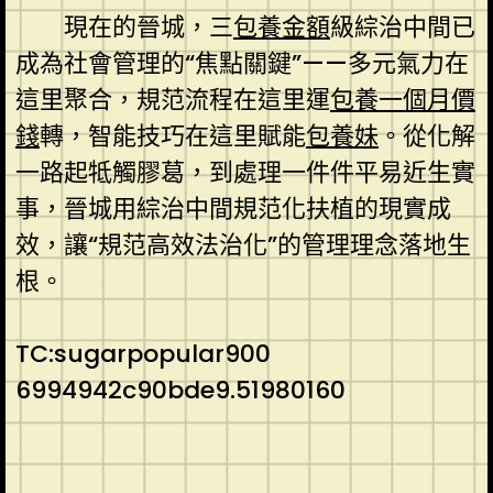
現在的晉城，三
包養金額
級綜治中間已
成為社會管理的“焦點關鍵”——多元氣力在
這里聚合，規范流程在這里運
包養一個月價
錢
轉，智能技巧在這里賦能
包養妹
。從化解
一路起牴觸膠葛，到處理一件件平易近生實
事，晉城用綜治中間規范化扶植的現實成
效，讓“規范高效法治化”的管理理念落地生
根。
TC:sugarpopular900
6994942c90bde9.51980160