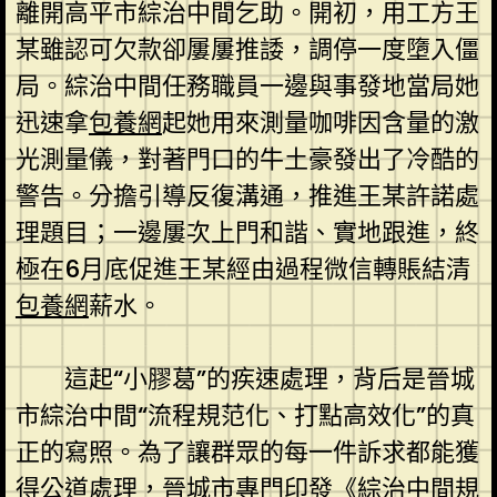
離開高平市綜治中間乞助。開初，用工方王
某雖認可欠款卻屢屢推諉，調停一度墮入僵
局。綜治中間任務職員一邊與事發地當局她
迅速拿
包養網
起她用來測量咖啡因含量的激
光測量儀，對著門口的牛土豪發出了冷酷的
警告。分擔引導反復溝通，推進王某許諾處
理題目；一邊屢次上門和諧、實地跟進，終
極在6月底促進王某經由過程微信轉賬結清
包養網
薪水。
這起“小膠葛”的疾速處理，背后是晉城
市綜治中間“流程規范化、打點高效化”的真
正的寫照。為了讓群眾的每一件訴求都能獲
得公道處理，晉城市專門印發《綜治中間規