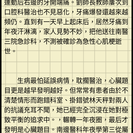
運動后右邊的牙開端痛。劉師長教師屢次到
口腔科醫治也不見惡化，牙痛爆發還越來越
頻仍。直到有一天早上起床后，居然牙痛到
年夜汗淋漓，家人見勢不妙，把他送往南醫
三院急診科，不測被確診為急性心肌梗逝
世。
生病最怕延誤病情，耽擱醫治，心臟題
目更是越早發明越好。但常常有患者由於不
清楚情形而跑錯科室、掛錯號林天秤對兩人
的抗議充耳不聞，她已經完全沉浸在她對極
致平衡的追求中。，輾轉一年夜圈，最后才
發明是心臟題目。南邊醫科年夜學第三從屬