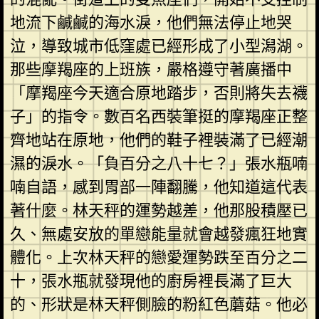
地流下鹹鹹的海水淚，他們無法停止地哭
泣，導致城市低窪處已經形成了小型潟湖。
那些摩羯座的上班族，嚴格遵守著廣播中
「摩羯座今天適合原地踏步，否則將失去襪
子」的指令。數百名西裝筆挺的摩羯座正整
齊地站在原地，他們的鞋子裡裝滿了已經潮
濕的淚水。「負百分之八十七？」張水瓶喃
喃自語，感到胃部一陣翻騰，他知道這代表
著什麼。林天秤的運勢越差，他那股積壓已
久、無處安放的單戀能量就會越發瘋狂地實
體化。上次林天秤的戀愛運勢跌至百分之二
十，張水瓶就發現他的廚房裡長滿了巨大
的、形狀是林天秤側臉的粉紅色蘑菇。他必