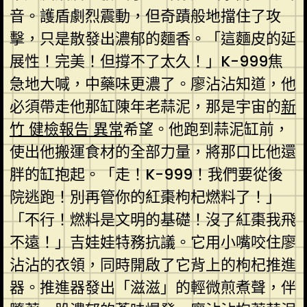
音。護盾劇烈震動，但奇蹟般地擋住了攻
擊，只是散發出濃郁的麵香。「這麵皮的延
展性！完美！但撐不了太久！」K-999焦
急地大喊，中藥味更濃了。廖沾沾知道，他
必須帶走他那缸陳年老蒜泥，那是宇宙的
新
竹 健檢報告 異常
希望。他跑到蒜泥缸前，
使出他搬運食材的全部力量，將那口比他還
胖的缸抱起。「走！K-999！我們要從後
院逃跑！別再管你的紅棗枸杞燃料了！」
「不行！燃料是文明的基礎！沒了紅棗我飛
不遠！」吉娃娃特務抗議。它用小嘴咬住廖
沾沾的衣領，同時開啟了它背上的枸杞推進
器。推進器發出「滋滋」的輕微煎煮聲，伴