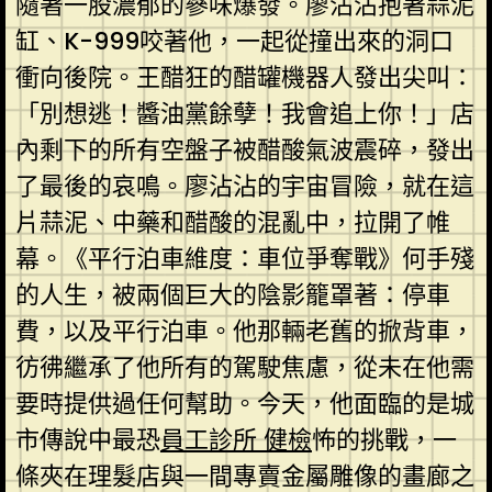
隨著一股濃郁的蔘味爆發。廖沾沾抱著蒜泥
缸、K-999咬著他，一起從撞出來的洞口
衝向後院。王醋狂的醋罐機器人發出尖叫：
「別想逃！醬油黨餘孽！我會追上你！」店
內剩下的所有空盤子被醋酸氣波震碎，發出
了最後的哀鳴。廖沾沾的宇宙冒險，就在這
片蒜泥、中藥和醋酸的混亂中，拉開了帷
幕。《平行泊車維度：車位爭奪戰》何手殘
的人生，被兩個巨大的陰影籠罩著：停車
費，以及平行泊車。他那輛老舊的掀背車，
彷彿繼承了他所有的駕駛焦慮，從未在他需
要時提供過任何幫助。今天，他面臨的是城
市傳說中最恐
員工診所 健檢
怖的挑戰，一
條夾在理髮店與一間專賣金屬雕像的畫廊之