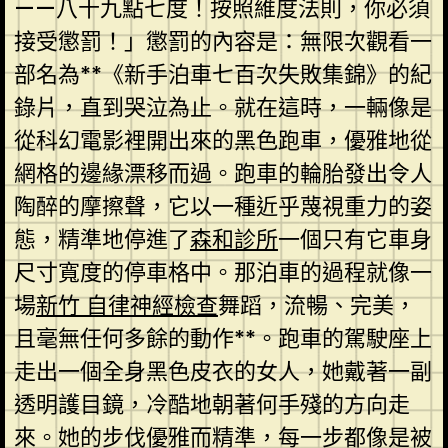
——八十九點七度！按照維度法則，你必須
接受懲罰！」懲罰的內容是：無限次觀看一
部名為**《新手泊車七百次失敗集錦》的紀
錄片，直到哭泣為止。就在這時，一輛像是
從科幻電影裡開出來的黑色跑車，優雅地從
網格的邊緣漂移而過。跑車的輪胎發出令人
陶醉的摩擦聲，它以一種近乎蔑視重力的姿
態，精準地停進了
森和診所
一個只有它車身
尺寸寬度的停車格中。那泊車的過程就像一
場
新竹 自律神經檢查
舞蹈，流暢、完美，
且毫無任何多餘的動作**。跑車的駕駛座上
走出一個全身黑色皮衣的女人，她戴著一副
透明護目鏡，冷酷地朝著何手殘的方向走
來。她的步伐優雅而精準，每一步都像是被