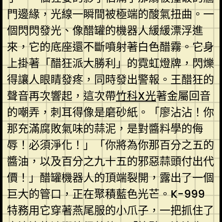
門邊緣，光線一瞬間被極端的酸氣扭曲。一
個閃閃發光、像醋罐的機器人緩緩漂浮進
來，它的底座還不斷噴射著白色醋霧。它身
上掛著「醋狂派大勝利」的霓虹燈牌，閃爍
得讓人眼睛發疼，同時發出警報。王醋狂的
聲音再次響起，這次帶
竹科X光
著金屬回音
的嘲弄，刺耳得像是磨砂紙。「廖沾沾！你
那充滿腐敗氣味的蒜泥，是對醬料學的侮
辱！必須淨化！」「你將為你那百分之五的
醬油，以及百分之九十五的邪惡蒜頭付出代
價！」醋罐機器人的頂端裂開，露出了一個
巨大的管口，正在聚積藍色光芒。K-999
特務用它穿著燕尾服的小爪子，一把抓住了