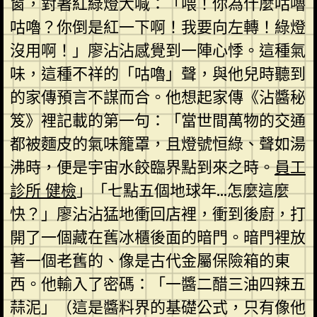
窗，對著紅綠燈大喊：「喂！你為什麼咕嚕
咕嚕？你倒是紅一下啊！我要向左轉！綠燈
沒用啊！」廖沾沾感覺到一陣心悸。這種氣
味，這種不祥的「咕嚕」聲，與他兒時聽到
的家傳預言不謀而合。他想起家傳《沾醬秘
笈》裡記載的第一句：「當世間萬物的交通
都被麵皮的氣味籠罩，且燈號恒綠、聲如湯
沸時，便是宇宙水餃臨界點到來之時。
員工
診所 健檢
」「七點五個地球年…怎麼這麼
快？」廖沾沾猛地衝回店裡，衝到後廚，打
開了一個藏在舊冰櫃後面的暗門。暗門裡放
著一個老舊的、像是古代金屬保險箱的東
西。他輸入了密碼：「一醬二醋三油四辣五
蒜泥」（這是醬料界的基礎公式，只有像他