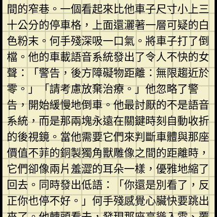
間的窄巷。一個看起來比他車子尺寸小上三
十公分的停車格，上面還灑著一層可疑的白
色粉末。何手殘深吸一口氣。將車子打了倒
檔。他的車載語音系統發出了令人不快的女
聲：「警告，後方障礙物距離：無限趨近於
零。」「請考慮放棄治療。」他忽略了警
告，開始緩慢地倒車。他最討厭的不是語音
系統，而是那兩塊永遠在關鍵時刻自動收折
的後視鏡。當他需要它們來判斷車體與那座
價值不菲的銅製獨角獸雕像之間的距離時，
它們卻像兩片羞澀的耳朵一樣，優雅地縮了
回去。同時發出低語：「你還是別看了，反
正你也停不好。」何手殘感覺心臟快要跳出
來了。他轉頭看去，發現那座高聳入雲、覆