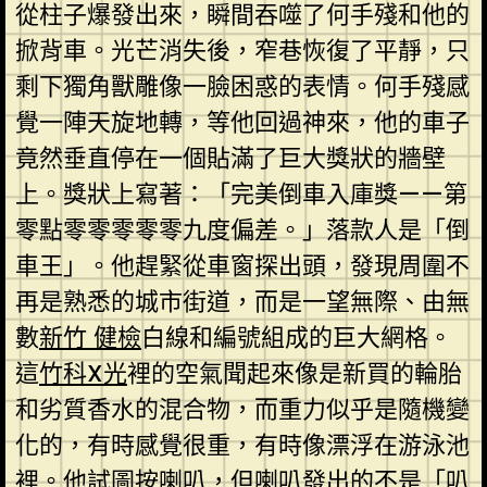
從柱子爆發出來，瞬間吞噬了何手殘和他的
掀背車。光芒消失後，窄巷恢復了平靜，只
剩下獨角獸雕像一臉困惑的表情。何手殘感
覺一陣天旋地轉，等他回過神來，他的車子
竟然垂直停在一個貼滿了巨大獎狀的牆壁
上。獎狀上寫著：「完美倒車入庫獎——第
零點零零零零零九度偏差。」落款人是「倒
車王」。他趕緊從車窗探出頭，發現周圍不
再是熟悉的城市街道，而是一望無際、由無
數
新竹 健檢
白線和編號組成的巨大網格。
這
竹科X光
裡的空氣聞起來像是新買的輪胎
和劣質香水的混合物，而重力似乎是隨機變
化的，有時感覺很重，有時像漂浮在游泳池
裡。他試圖按喇叭，但喇叭發出的不是「叭