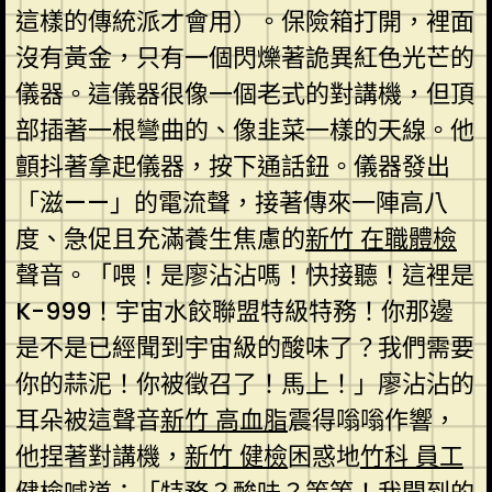
這樣的傳統派才會用）。保險箱打開，裡面
沒有黃金，只有一個閃爍著詭異紅色光芒的
儀器。這儀器很像一個老式的對講機，但頂
部插著一根彎曲的、像韭菜一樣的天線。他
顫抖著拿起儀器，按下通話鈕。儀器發出
「滋——」的電流聲，接著傳來一陣高八
度、急促且充滿養生焦慮的
新竹 在職體檢
聲音。「喂！是廖沾沾嗎！快接聽！這裡是
K-999！宇宙水餃聯盟特級特務！你那邊
是不是已經聞到宇宙級的酸味了？我們需要
你的蒜泥！你被徵召了！馬上！」廖沾沾的
耳朵被這聲音
新竹 高血脂
震得嗡嗡作響，
他捏著對講機，
新竹 健檢
困惑地
竹科 員工