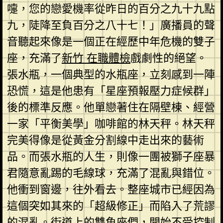
嚏，您的戀愛機率從昨日的百分之九十九點
九，陡降至負百分之八十七！」廣播員的聲
音聽起來像是一個正在經歷中年危機的雙子
座，充滿了
新竹 在職體檢
戲劇性的絕望。
張水瓶，一個典型的水瓶座，立刻感到一陣
恐慌，這是他患有「星座預報壓力症候群」
後的標準反應。他單戀著住在隔壁棟、經營
一家「平衡美學」咖啡館的林天秤。林天秤
完美得像是從黃金分割線中走出來的藝術
品。而張水瓶的人生，則像一團被獅子座暴
君隨意亂踢的毛線球，充滿了混亂與錯位。
他衝到窗邊，往外看去。整座城市已經因為
這個突如其來的「超級修正」而陷入了荒謬
的混亂。街道上的雙魚座們，開始不受控制