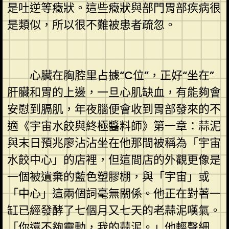
是吐逆等癥狀。這些癥狀與部門胃部疾病很
是類似，所以很不難被患者疏忽。
心臟在胸腔里占據“C位”，正好“坐在”
肝臟和胃的上邊，一旦心肌缺血，有能夠會
安慰到膈肌，年夜腦便會收到胃部發來的不
適《宇宙水餃與終極醬料師》第一章：蒜泥
與末日預兆廖沾沾坐在他那間被稱為「宇宙
水餃中心」的店裡，但這間店的外觀更像是
一個被遺棄的藍色塑膠棚，與「宇宙」或
「中心」這兩個詞毫無關係。他正在對著一
缸已經發酵了七個月又七天的老蒜泥嘆氣。
「你還不夠靈動，我的蒜泥。」他輕聲細