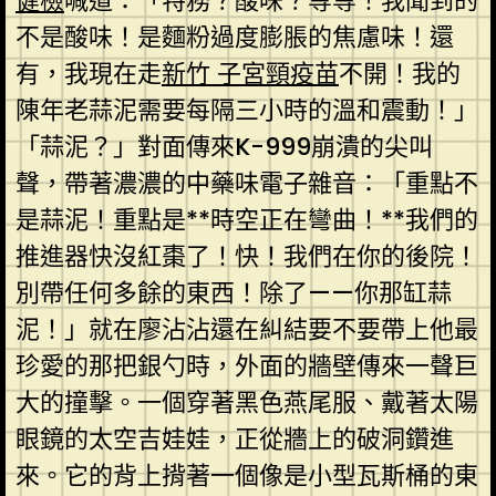
健檢
喊道：「特務？酸味？等等！我聞到的
不是酸味！是麵粉過度膨脹的焦慮味！還
有，我現在走
新竹 子宮頸疫苗
不開！我的
陳年老蒜泥需要每隔三小時的溫和震動！」
「蒜泥？」對面傳來K-999崩潰的尖叫
聲，帶著濃濃的中藥味電子雜音：「重點不
是蒜泥！重點是**時空正在彎曲！**我們的
推進器快沒紅棗了！快！我們在你的後院！
別帶任何多餘的東西！除了——你那缸蒜
泥！」就在廖沾沾還在糾結要不要帶上他最
珍愛的那把銀勺時，外面的牆壁傳來一聲巨
大的撞擊。一個穿著黑色燕尾服、戴著太陽
眼鏡的太空吉娃娃，正從牆上的破洞鑽進
來。它的背上揹著一個像是小型瓦斯桶的東