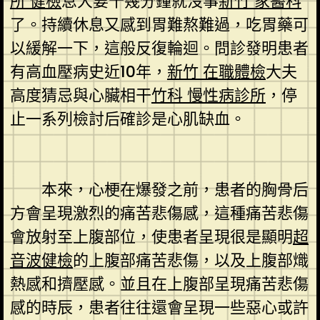
所 健檢
息大要十幾分鐘就沒事
新竹 家醫科
了。持續休息又感到胃難熬難過，吃胃藥可
以緩解一下，這般反復輪迴。問診發明患者
有高血壓病史近10年，
新竹 在職體檢
大夫
高度猜忌與心臟相干
竹科 慢性病診所
，停
止一系列檢討后確診是心肌缺血。
本來，心梗在爆發之前，患者的胸骨后
方會呈現激烈的痛苦悲傷感，這種痛苦悲傷
會放射至上腹部位，使患者呈現很是顯明
超
音波健檢
的上腹部痛苦悲傷，以及上腹部熾
熱感和擠壓感。並且在上腹部呈現痛苦悲傷
感的時辰，患者往往還會呈現一些惡心或許