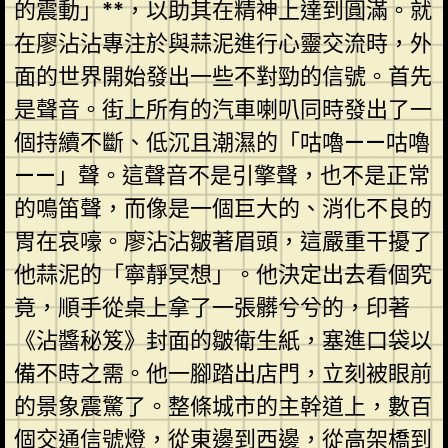
的震動」**，以助其在精神上達到圓滿。就
在廖沾沾專注於與蒜泥進行心靈交流時，外
面的世界開始發出一些不對勁的信號。首先
是聲音。街上所有的汽車喇叭同時發出了一
個持續不斷、低沉且潮濕的「咕嚕——咕嚕
——」聲。這聲音不是引擎聲，也不是正常
的鳴笛聲，而像是一個巨大的、消化不良的
胃在哀嚎。廖沾沾皺著眉頭，這嚴重干擾了
他蒜泥的「寧靜冥想」。他決定出去看個究
竟，順手從桌上拿了一張髒兮兮的，印著
《沾醬秘笈》封面的皺衛生紙，塞進口袋以
備不時之需。他一腳踏出店門，立刻被眼前
的景象震驚了。整條城市的主幹道上，數百
個交通信號燈，從東邊到西邊，從高架橋到