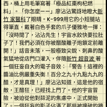
西，桶上用毛筆寫著「極品紅棗枸杞燃
料」。「你怎麼——」廖沾沾驚訝地瞪大
新
竹 家醫科
了眼睛。K-999用它的小短腿站
得筆直，戴著白色手套的爪子優雅地一揮：
「沒時間了，沾沾先生！宇宙水餃快要拉肚
子了！我們必須在你被醋酸離子炮鎖定前離
開！」話音未落，一股極致尖銳、刺鼻的酸
氣猛地從店門口灌入，伴隨
新竹 超音波
著
一個狂妄自大的電子音效：「警告！這裡的
醬油比例嚴重失衡！百分之九十九點九九的
醋，才是真理！」廖沾沾知道，這是他的宿
敵，王醋狂，已經找上門了。他的宇宙冒
險，被迫從他對蒜泥的焦慮中，正式開始
了。一個狂妄的影子佔滿了那扇被撞破的牆