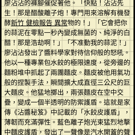
廖沾沾的褲腳催促著他。「快點！沾沾先
生！那是醋酸離子炮！專門用來溶解有機發
酵
新竹 健檢報告 異常
物的！」「它會把你
的蒜泥在零點一秒內變成無菌的、純淨的白
醋！那是浩劫啊！」「不准動我的蒜泥！」
廖沾沾發出了醬料學家對待信仰般的怒吼。
他以一種專業包水餃的極限速度，從旁邊的
麵粉堆中抓起了兩團麵皮。麵皮被他用氣功
般的捏製手法，瞬間擴大成直徑三公尺的巨
大麵皮。他猛地擲出，兩張麵皮在空中交
疊，變成一個半透明的防禦護盾。這就是家
傳《沾醬秘笈》中記載的「水餃皮護盾」，
薄韌而充滿彈性。藍色離子炮光束猛烈地擊
中麵皮護盾，發出了一聲像是汽水開蓋的聲