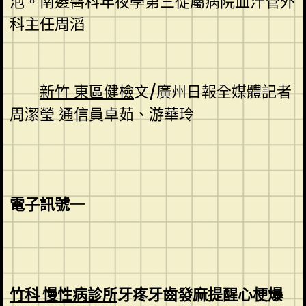
泡。南邊醫科年夜學第三從屬病院血汗管外
科主任周滔
新竹 東區健檢
文/廣州日報全媒體記者
周潔瑩 通信員卓茹、游華玲
電子訊號一
竹科 慢性病診所
牙疼牙齒發麻提醒心梗爆