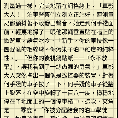
測量過一樣，完美地落在網格線上。「車影
大人！」泊車警察們立刻立正站好，連測量
尺都顫抖著不敢發出聲音。她走到何手殘面
前，輕蔑地掃了一眼他那輛垂直貼在牆上的
掀背車，語氣冰冷。「新手，你的車技像一
團混亂的毛線球。你污染了泊車維度的純粹
性。」「但你的後視鏡貼紙——『永不放
棄』，讓我看到了一絲愚蠢的勇氣。」車影
大人突然掏出一個像是遙控器的裝置，對著
何手殘的車子按了一下。何手殘的車子從牆
上脫落，在空中旋轉了一百八十度，穩穩地
停在了地面上的一個停車格中。這次，夾角
是——零度。「你被分配給我的泊車學徒