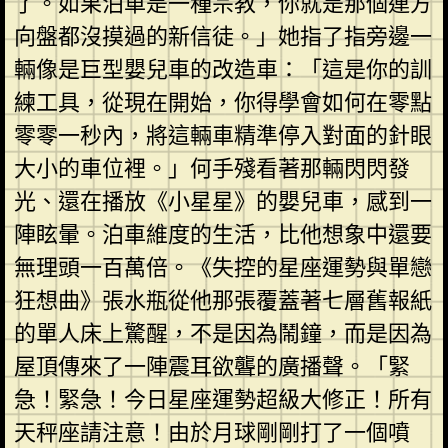
了。如果泊車是一種宗教，你就是那個連方
向盤都沒摸過的新信徒。」她指了指旁邊一
輛像是巨型嬰兒車的改造車：「這是你的訓
練工具，從現在開始，你得學會如何在零點
零零一秒內，將這輛車精準停入對面的針眼
大小的車位裡。」何手殘看著那輛閃閃發
光、還在播放《小星星》的嬰兒車，感到一
陣眩暈。泊車維度的生活，比他想象中還要
無理頭一百萬倍。《失控的星座運勢與單戀
狂想曲》張水瓶從他那張覆蓋著七層舊報紙
的單人床上驚醒，不是因為鬧鐘，而是因為
屋頂傳來了一陣震耳欲聾的廣播聲。「緊
急！緊急！今日星座運勢超級大修正！所有
天秤座請注意！由於月球剛剛打了一個噴