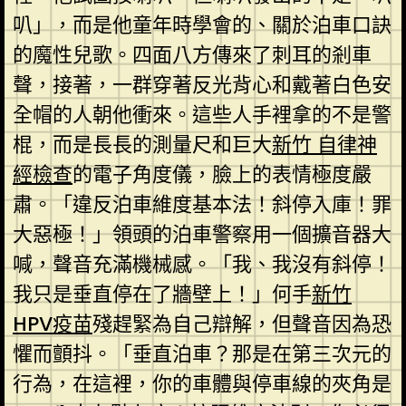
叭」，而是他童年時學會的、關於泊車口訣
的魔性兒歌。四面八方傳來了刺耳的剎車
聲，接著，一群穿著反光背心和戴著白色安
全帽的人朝他衝來。這些人手裡拿的不是警
棍，而是長長的測量尺和巨大
新竹 自律神
經檢查
的電子角度儀，臉上的表情極度嚴
肅。「違反泊車維度基本法！斜停入庫！罪
大惡極！」領頭的泊車警察用一個擴音器大
喊，聲音充滿機械感。「我、我沒有斜停！
我只是垂直停在了牆壁上！」何手
新竹
HPV疫苗
殘趕緊為自己辯解，但聲音因為恐
懼而顫抖。「垂直泊車？那是在第三次元的
行為，在這裡，你的車體與停車線的夾角是