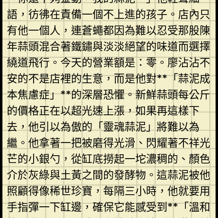
語，彷彿在責備一個不上進的孩子。店內只
有他一個人，連蒼蠅都因為難以忍受那股陳
年蒜頭混合著鐵鏽與淡淡絕望的味道而選擇
繞道飛行。今天的營業額是：零。廖沾沾不
安的不是店裡的生意，而是他對**「蒜泥成
本焦慮症」**的深層恐懼。新鮮蒜頭每公斤
的價格正在以超光速上漲，如果再這樣下
去，他引以為傲的「靈魂蒜泥」將難以為
繼。他拿著一把被磨得光滑、閃耀著不祥光
芒的小銀勺，從缸底撈起一坨濃稠的、顏色
介於灰綠與土黃之間的發酵物。這蒜泥被他
照顧得像稀世珍寶，每隔三小時，他就要用
手指彈一下缸邊，確保它能感受到**「溫和