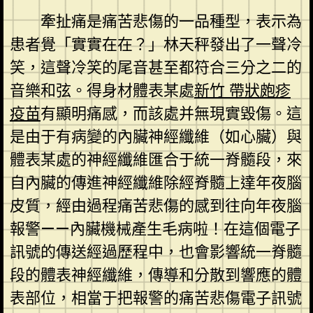
牽扯痛是痛苦悲傷的一品種型，表示為
患者覺「實實在在？」林天秤發出了一聲冷
笑，這聲冷笑的尾音甚至都符合三分之二的
音樂和弦。得身材體表某處
新竹 帶狀皰疹
疫苗
有顯明痛感，而該處并無現實毀傷。這
是由于有病變的內臟神經纖維（如心臟）與
體表某處的神經纖維匯合于統一脊髓段，來
自內臟的傳進神經纖維除經脊髓上達年夜腦
皮質，經由過程痛苦悲傷的感到往向年夜腦
報警——內臟機械產生毛病啦！在這個電子
訊號的傳送經過歷程中，也會影響統一脊髓
段的體表神經纖維，傳導和分散到響應的體
表部位，相當于把報警的痛苦悲傷電子訊號