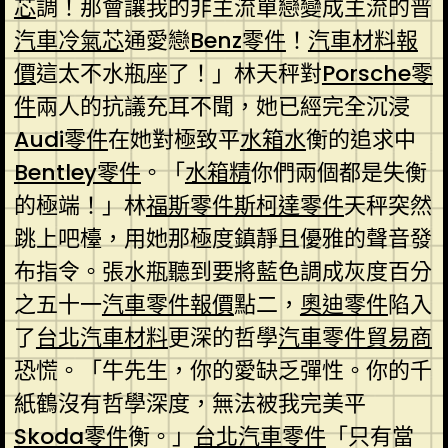
芯
調！那會讓我的非主流單戀變成主流的普
汽車冷氣芯
通愛戀
Benz零件
！
汽車材料報
價
這太不水瓶座了！」林天秤對
Porsche零
件
兩人的抗議充耳不聞，她已經完全沉浸
Audi零件
在她對極致平
水箱水
衡的追求中
Bentley零件
。「
水箱精
你們兩個都是失衡
的極端！」林
福斯零件
斯柯達零件
天秤突然
跳上吧檯，用她那極度鎮靜且優雅的聲音發
布指令。張水瓶聽到要將藍色調成灰度百分
之五十一
汽車零件報價
點二，
奧迪零件
陷入
了
台北汽車材料
更深的哲學
汽車零件貿易商
恐慌。「牛先生，你的愛缺乏彈性。你的千
紙鶴沒有哲學深度，無法被我完美平
Skoda零件
衡。」
台北汽車零件
「只有當