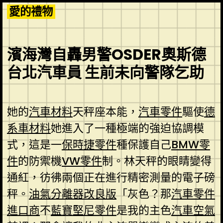
Skip
愛的禮物
to
content
濱海灣自轟男警OSDER奧斯德
台北汽車員 生前未向警隊乞助
她的
汽車材料
天秤座本能，
汽車零件
驅使
德
系車材料
她進入了一種極端的強迫協調模
式，這是一
保時捷零件
種保護自己
BMW零
件
的防禦機
VW零件
制。林天秤的眼睛變得
通紅，彷彿兩個正在進行精密測量的電子磅
秤。
油氣分離器改良版
「灰色？那
汽車零件
進口商
不
藍寶堅尼零件
是我的主色
汽車空氣