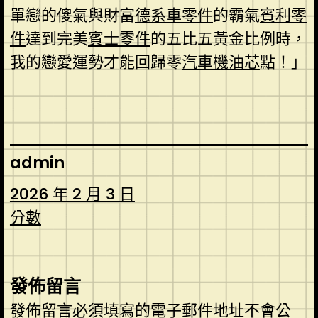
單戀的傻氣與財富
德系車零件
的霸氣
賓利零
件
達到完美
賓士零件
的五比五黃金比例時，
我的戀愛運勢才能回歸零
汽車機油芯
點！」
admin
2026 年 2 月 3 日
分數
發佈留言
發佈留言必須填寫的電子郵件地址不會公