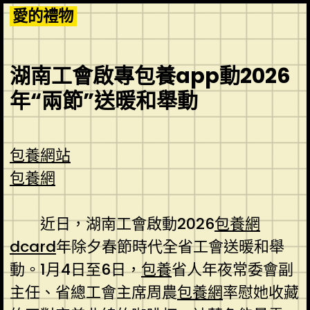
Skip
愛的禮物
to
content
湖南工會啟專包養app動2026
年“兩節”送暖和舉動
包養網站
包養網
近日，湖南工會啟動2026
包養網
dcard
年除夕春節時代全省工會送暖和舉
動。1月4日至6日，
包養
省人年夜常委會副
主任、省總工會主席周農
包養網
率慰她收藏