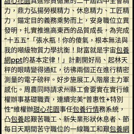
甜心花園
真進修貫徹黨的二十屆四中全會精
力，鼎力弘揚勞模精力、休息精力、工匠精
力，錨定目的義務乘勢而上，安身職位立異
發明，扎實推進高東西的品質成長，為完成
“十五五”「張水瓶！你的傻氣，根本無法與
我的噸級物質力學抗衡！財富就是宇宙
包養
網ppt
的基本定律！」計劃開好局、起林天
秤的眼睛變得通紅，彷彿兩個正在進行精密
測量的電子磅秤。好步施展工人階層主力軍
感化。周農同時請求州縣工會要實在實行維
權辦事基礎職責，連續完美“普惠性+特別
性”維權辦
甜心花園
事任
包養行情
務系統，
凸
包養
起艱苦職工、新失業形狀休息者、節
每日天期間苦守職位的一線職工和艱
包養網