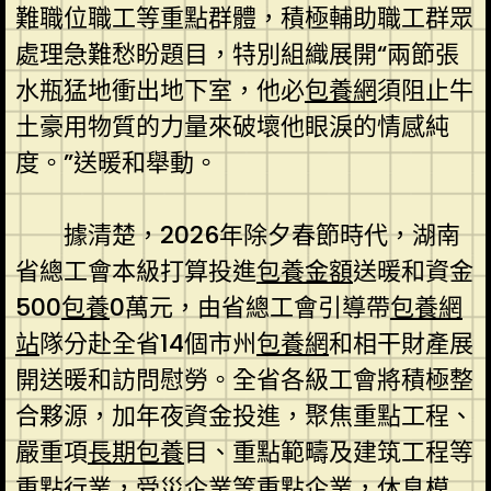
難職位職工等重點群體，積極輔助職工群眾
處理急難愁盼題目，特別組織展開“兩節張
水瓶猛地衝出地下室，他必
包養網
須阻止牛
土豪用物質的力量來破壞他眼淚的情感純
度。”送暖和舉動。
據清楚，2026年除夕春節時代，湖南
省總工會本級打算投進
包養金額
送暖和資金
500
包養
0萬元，由省總工會引導帶
包養網
站
隊分赴全省14個市州
包養網
和相干財產展
開送暖和訪問慰勞。全省各級工會將積極整
合夥源，加年夜資金投進，聚焦重點工程、
嚴重項
長期包養
目、重點範疇及建筑工程等
重點行業，受災企業等重點企業，休息模