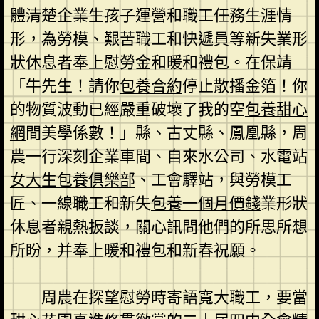
體清楚企業生孩子運營和職工任務生涯情
形，為勞模、艱苦職工和快遞員等新失業形
狀休息者奉上慰勞金和暖和禮包。在保靖
「牛先生！請你
包養合約
停止散播金箔！你
的物質波動已經嚴重破壞了我的空
包養甜心
網
間美學係數！」縣、古丈縣、鳳凰縣，周
農一行深刻企業車間、自來水公司、水電站
女大生包養俱樂部
、工會驛站，與勞模工
匠、一線職工和新失
包養一個月價錢
業形狀
休息者親熱扳談，關心訊問他們的所思所想
所盼，并奉上暖和禮包和新春祝願。
周農在探望慰勞時寄語寬大職工，要當