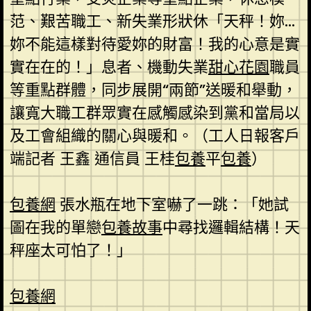
范、艱苦職工、新失業形狀休「天秤！妳…
妳不能這樣對待愛妳的財富！我的心意是實
實在在的！」息者、機動失業
甜心花園
職員
等重點群體，同步展開“兩節”送暖和舉動，
讓寬大職工群眾實在感觸感染到黨和當局以
及工會組織的關心與暖和。（工人日報客戶
端記者 王鑫 通信員 王桂
包養
平
包養
）
包養網
張水瓶在地下室嚇了一跳：「她試
圖在我的單戀
包養故事
中尋找邏輯結構！天
秤座太可怕了！」
包養網