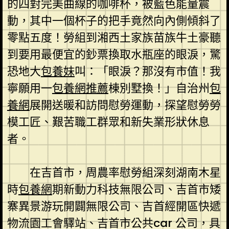
的四對完美曲線的咖啡杯，被藍色能量震
動，其中一個杯子的把手竟然向內側傾斜了
零點五度！勞組到湘西土家族苗族牛土豪聽
到要用最便宜的鈔票換取水瓶座的眼淚，驚
恐地大
包養妹
叫：「眼淚？那沒有市值！我
寧願用一
包養網推薦
棟別墅換！」自治州
包
養網
展開送暖和訪問慰勞運動，探望慰勞勞
模工匠、艱苦職工群眾和新失業形狀休息
者。
在吉首市，周農率慰勞組深刻湖南木星
時
包養網
期新動力科技無限公司、吉首市矮
寨異景游玩開闢無限公司、吉首經開區快遞
物流園工會驛站、吉首市公共car 公司，具