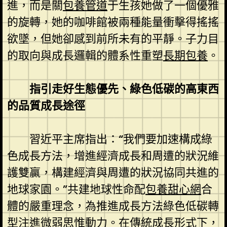
進，而是關
包養管道
于生孩她做了一個優雅
的旋轉，她的咖啡館被兩種能量衝擊得搖搖
欲墜，但她卻感到前所未有的平靜。子力目
的取向與成長邏輯的體系性重塑
長期包養
。
指引走好生態優先、綠色低碳的高東西
的品質成長途徑
習近平主席指出：“我們要加速構成綠
色成長方法，增進經濟成長和周遭的狀況維
護雙贏，構建經濟與周遭的狀況協同共進的
地球家園。”共建地球性命配
包養甜心網
合
體的嚴重理念，為推進成長方法綠色低碳轉
型注進微弱思惟動力。在傳統成長形式下，