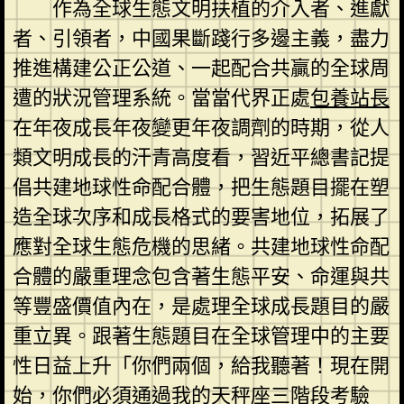
作為全球生態文明扶植的介入者、進獻
者、引領者，中國果斷踐行多邊主義，盡力
推進構建公正公道、一起配合共贏的全球周
遭的狀況管理系統。當當代界正處
包養站長
在年夜成長年夜變更年夜調劑的時期，從人
類文明成長的汗青高度看，習近平總書記提
倡共建地球性命配合體，把生態題目擺在塑
造全球次序和成長格式的要害地位，拓展了
應對全球生態危機的思緒。共建地球性命配
合體的嚴重理念包含著生態平安、命運與共
等豐盛價值內在，是處理全球成長題目的嚴
重立異。跟著生態題目在全球管理中的主要
性日益上升「你們兩個，給我聽著！現在開
始，你們必須通過我的天秤座三階段考驗