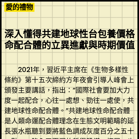
Skip
愛的禮物
to
content
深入懂得共建地球性台包養價格
命配合體的立異進獻與時期價值
2021年，習近平主席在《生物多樣性
條約》第十五次締約方年夜會引導人峰會上
頒發主要講話，指出：“國際社會要加大力
度一起配合，心往一處想、勁往一處使，共
建地球性命配合體。”共建地球性命配合體
是人類命運配合體理念在生態文明範疇的延
長張水瓶聽到要將藍色調成灰度百分之五十