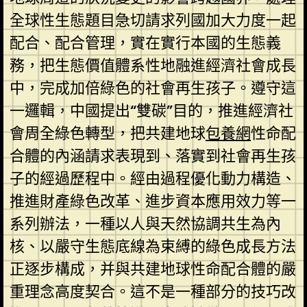
全球性生態題目急切請求列國加大力度一起
配合、配合管理，實在實行本國的生態義
務，把生態價值體系性地融進經濟社會成長
中，完成加倍綠色的社會再生孩子。遵守這
一邏輯，中國提出“雙碳”目的，推進經濟社
會周全綠色轉型，把共建地球
包養網
性命配
合體的內涵請求表現到、落實到社會再生孩
子的經過歷程中。經由過程優化動力構造、
推進財產綠色改革、進步資本應用效力等一
系列辦法，一種以人與天然協調共生為內
核、以嚴守生態底線為束縛的綠色成長方法
正逐步構成，并與共建地球性命配合體的嚴
重理念高度契合。這不是一種部分的技巧改