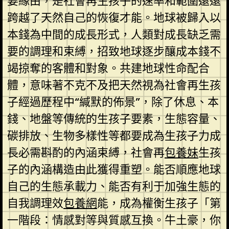
要緣由，是社會再生孩子的速率和範圍遠遠
跨越了天然自己的恢復才能。地球被歸入以
本錢為中間的成長形式，人類對成長缺乏需
要的調理和束縛，招致地球逐步釀成本錢不
竭掠奪的客體和對象。共建地球性命配合
體，意味著不克不及把天然視為社會再生孩
子經過歷程中“緘默的佈景”，除了休息、本
錢、地盤等傳統的生孩子要素，生態容量、
碳排放、生物多樣性等都要成為生孩子力成
長必需斟酌的內涵束縛，社會再
包養妹
生孩
子的內涵構造由此獲得重塑。能否順應地球
自己的生態承載力、能否有利于加強生態的
自我調理效
包養網
能，成為權衡生孩子「第
一階段：情感對等與質感互換。牛土豪，你