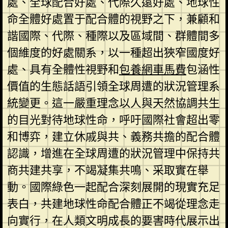
處、全球配合好處、代際久遠好處、地球性
命全體好處置于配合體的視野之下，兼顧和
諧國際、代際、種際以及區域間、群體間多
個維度的好處關系，以一種超出狹窄國度好
處、具有全體性視野和
包養網車馬費
包涵性
價值的生態話語引領全球周遭的狀況管理系
統變更。這一嚴重理念以人與天然協調共生
的目光對待地球性命，呼吁國際社會超出零
和博弈，建立休戚與共、義務共擔的配合體
認識，增進在全球周遭的狀況管理中保持共
商共建共享，不竭凝集共鳴、采取實在舉
動。國際綠色一起配合深刻展開的現實充足
表白，共建地球性命配合體正不竭從理念走
向實行，在人類文明成長的要害時代展示出