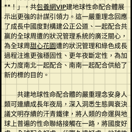
**！」，共
包養網VIP
建地球性命配合體展
示出更強的計謀引領力。這一嚴重理念回應
了成長中國度對構建公正公道、一起配合共
贏的全球周遭的狀況管理系統的廣泛關心，
為全球周
甜心花園
遭的狀況管理和綠色成長
過程注進更強穩固性、更年夜斷定性，為加
大力度南北一起配合、南南一起配合供給了
新的標的目的。
共建地球性命配合體的嚴重理念安身人
類可連續成長年夜局，深入洞悉生態興衰決
議文明存續的汗青鐵律，將人類的命運與地
球上普遍的性命聯絡接觸在一路，將國度好