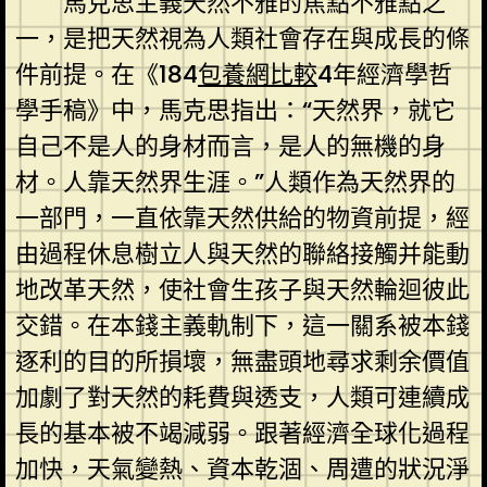
馬克思主義天然不雅的焦點不雅點之
一，是把天然視為人類社會存在與成長的條
件前提。在《184
包養網比較
4年經濟學哲
學手稿》中，馬克思指出：“天然界，就它
自己不是人的身材而言，是人的無機的身
材。人靠天然界生涯。”人類作為天然界的
一部門，一直依靠天然供給的物資前提，經
由過程休息樹立人與天然的聯絡接觸并能動
地改革天然，使社會生孩子與天然輪迴彼此
交錯。在本錢主義軌制下，這一關系被本錢
逐利的目的所損壞，無盡頭地尋求剩余價值
加劇了對天然的耗費與透支，人類可連續成
長的基本被不竭減弱。跟著經濟全球化過程
加快，天氣變熱、資本乾涸、周遭的狀況淨