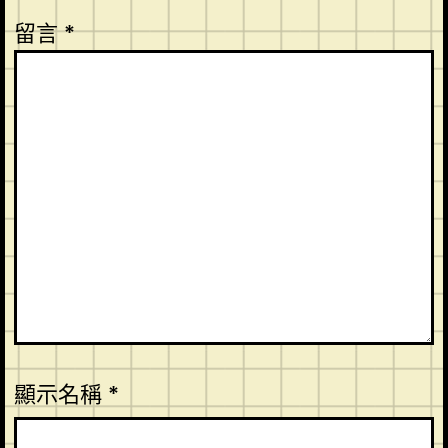
留言
*
顯示名稱
*