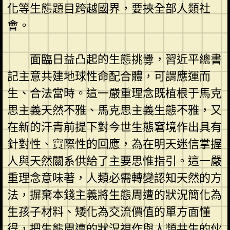
化等生態題目跨越國界，要挾全部人類社
會。
面臨日益凸起的生態挑釁，習近平總書
記主意共建地球性命配合體，可謂應運而
生、合法當時。這一嚴重理念既植根于馬克
思主義天然不雅、馬克思主義生態不雅，又
在新的汗青前提下對今世生態窘境作出具有
針對性、實際性的回應，為在明天迷信掌握
人與天然關系供給了主要思惟指引。這一嚴
重理念意味著，人類必需轉變認知天然的方
法，摒棄本錢主義將生態周遭的狀況簡化為
生孩子材料、矮化為交流價值的單方面懂
得，把生態周遭的狀況視作與人類共生的伙