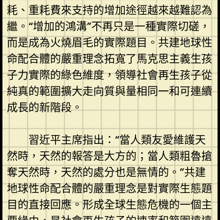
耗、重耗費來支持的增加途徑越來越難認為
繼。“增加的鴻溝”不再只是一種實際切磋，
而是成為火燒眉毛的實際題目。共建地球性
命配合體的嚴重理念拓寬了馬克思主義生孩
子力實際的綠色維度，領導社會再生孩子從
純真的範圍擴大走向質與量相同一和可連續
成長的新階段。
習近平主席指出：“當人類友愛維護天
然時，天然的報答是大方的；當人類粗魯搶
奪天然時，天然的處分也是無情的。”共建
地球性命配合體的嚴重理念是對實際生態題
目的直接回應。形成全球生態危機的一個主