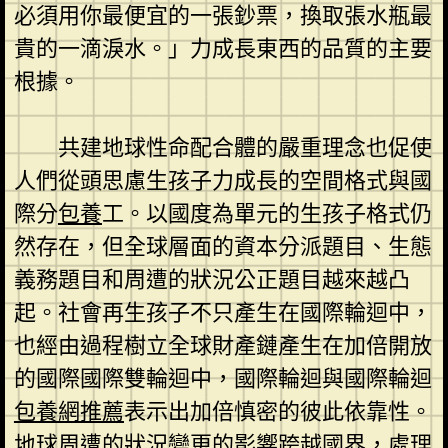
必須用你最便宜的一張鈔票，換取張水瓶最
貴的一滴淚水。」力成長東西的品質的主要
根據。
共建地球性命配合體的嚴重理念也促使
人們從頭思慮生孩子力成長的空間格式與國
際分
包養
工。以國度為單元的生孩子格式仍
然存在，但全球層面的資本分派題目、生態
義務題目和周遭的狀況公正題目越來越凸
起。社會再生孩子不只產生在國際輪迴中，
也經由過程樹立全球財產鏈產生在加倍開放
的國際國際雙輪迴中，國際輪迴與國際輪迴
包養網推薦
表示出加倍慎密的彼此依靠性。
地球周遭的狀況變更的影響跨越國界，處理