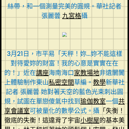
絲帶，和一個測量完美的圓規。華社記者
張麗蕓
九宮格
攝
3月21日，市平易「天秤！妳…妳不能這樣
對待愛妳的財富！我的心意是實實在在
的！」近在
講座
海南海口
家教場地
非遺闤闠
上體驗制作東山
私密空間
草編。
教學
新華社
記者 張麗蕓 她對著天空的藍色光束刺出圓
規，試圖在單戀傻氣中找到
瑜伽教室
一個
共
享會議室
可被量化的數學公式。攝
「失衡！
徹底的失衡！這違背了宇宙
小樹屋
的基本美