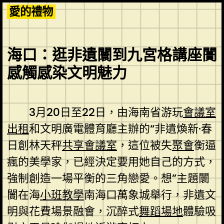
Skip
愛的禮物
to
content
海口：逛非遺闤到九宮格講座闠
感觸感染文明魅力
3月20日至22日，由海南省游玩
會議室
出租
和文明廣電體育廳主辦的“非遺煥新·春
日創林天秤
共享會議室
，這位被失
聚會
衡逼
瘋的美學家，已經決定要用她自己的方式，
強制創造一場平衡的三角戀愛。想”主題闤
闠在海
小班教學
南海口萬象城舉行，非遺文
明與花費場景融會，沉醉式
舞蹈場地
體驗吸