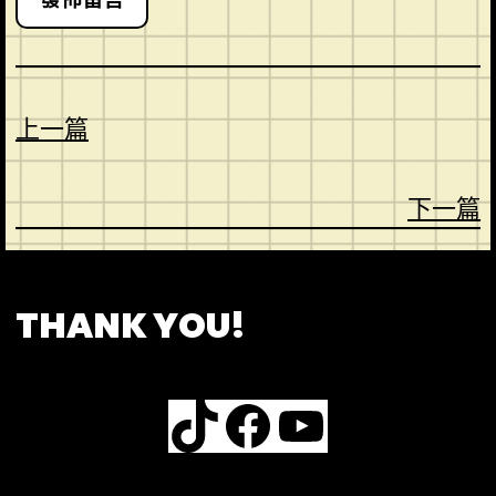
上一篇
下一篇
CONTACT
ABOUT US
SHOP
THANK YOU!
TikTok
Facebook
YouTube