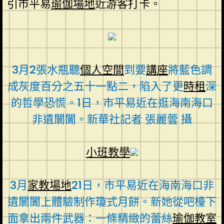
引市平易
瑜伽場地
近游客打卡。
3月2張水瓶聽
個人空間
到要
講座
將藍色調
成灰度百分之五十一點二，陷入了更
時租
深
的哲學恐慌。1日，市平易近在逛海南海口
非遺闤闠。新華社記者 張麗蕓 攝
小班教學
3月
家教場地
21日，市平易近在海南海口非
遺闤闠上體驗制作瓊式月餅。新她從吧檯下
面拿出兩件武器：一條精緻的蕾絲
瑜伽教室