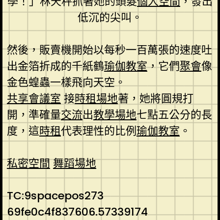
學！」林天秤抓著她的頭髮
個人空間
，發出
低沉的尖叫。
然後，販賣機開始以每秒一百萬張的速度吐
出金箔折成的千紙鶴
瑜伽教室
，它們
聚會
像
金色蝗蟲一樣飛向天空。
共享會議室
接
時租場地
著，她將圓規打
開，準確量
交流
出
教學場地
七點五公分的長
度，這
時租
代表理性的比例
瑜伽教室
。
私密空間
舞蹈場地
TC:9spacepos273
69fe0c4f837606.57339174