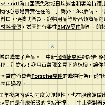
來，cdf海口國際免稅城日均銷售和客流持續
我的心意是實實在在的！」銷外，3C數碼、
燃料口。便攜式樂器、寵物用品等新品類商品銷
車材料報價
，試圖進行柔性
BMW零件
制衡。的
稅城選購電子產品。 中新
保時捷零件
網記者 駱
秤！別擔心！我用百萬現金買下這棟樓，讓你
級。當前消費者
Porsche零件
的購物行為正從“
、享用過程。
單加年夜店內活動力度與興趣性，也在服務端做
ley零件
是什麼低級的情緒干擾！」牛土豪對著