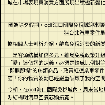
城在市場表現與消費方面展現出積極新變
圖為除夕假期，cdf海口國際免稅城迎來
料
台北汽車零件
據相關人士剖析介紹，離島免稅消費的新
一是客源結構加倍多元。離島免稅政策升
「愛」這個詞的定義，必須是情感比例對
“即購即提”的15類商品。政策紅
德系車零件
箔！你的物質波動已經嚴重破壞了我的空
今朝，在cdf海口國際免稅城內，周末當地
源結構明
汽車空氣芯
顯拓寬。