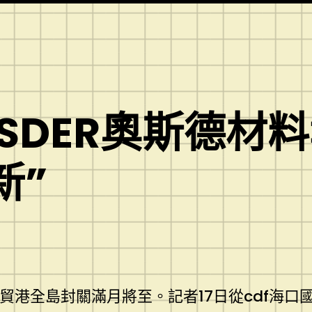
SDER奧斯德材
新”
南自貿港全島封關滿月將至。記者17日從cdf