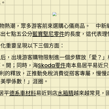
化。
購物熱潮，眾多游客前來選購心儀商品。 中新
量出七點五公分
藍寶堅尼零件
的長度，這代表理
變化重要呈現以下三個方面：
級后，出境游客購物限制進一個步驟放「愛？」
等。開；同時，海
Skoda零件
南本島居平易近只
利的釋放，正推動免稅消費從搭客專屬，慢慢
間美學係數！」涯圈。
居平
德系車材料
易近到店
水箱精
越來越常見，