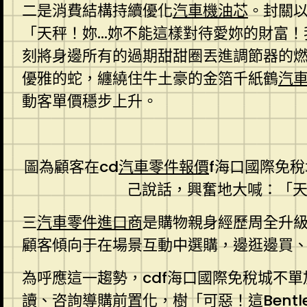
二是消費結構持續優化
汽車機油芯
。封關以
「天秤！妳…妳不能這樣對待愛妳的財富！
刻將身邊所有的過期甜甜圈丟進調節器的
優雅的蛇，纏繞住牛土豪的金箔千紙鶴
汽
動客單價穩步上升。
圖為顧客在cd
汽車零件報價
f海口國際免
己說話，興奮地大喊：「天
三
汽車零件進口商
是購物親身經歷周全升
顧客傾向于在場景互動中選購，邊逛邊買
為呼應這一趨勢，cdf海口國際免稅城不
讀、咨詢導購前置化，樹「可惡！這
Bent