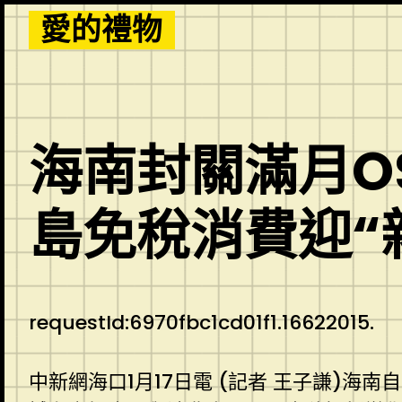
Skip
愛的禮物
to
content
海南封關滿月O
島免稅消費迎“
requestId:6970fbc1cd01f1.16622015.
中新網海口1月17日電 (記者 王子謙)海