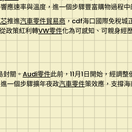
務響應速率與溫度，進一個步驟豐富購物過程中
氣芯
推進
汽車零件貿易商
，cdf海口國際免稅
”從政策紅利轉
VW零件
化為可感知、可親身經
全島封關。
Audi零件
此前，11月1日開始，經調整
，進一個步驟擴年夜政
汽車零件
策效應，支撐海