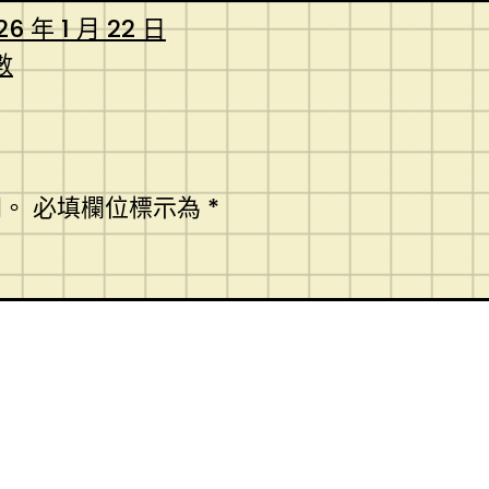
26 年 1 月 22 日
數
開。
必填欄位標示為
*