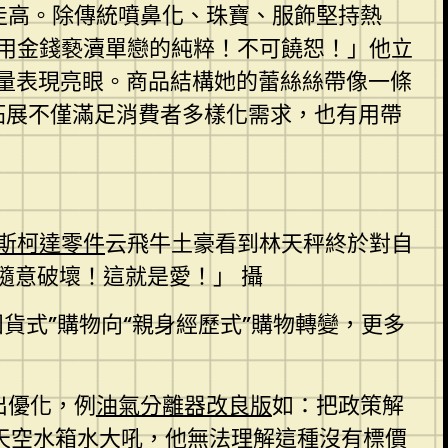
走高。除傳統噴鼻化、珠寶、服飾堅持熱
「用金錢褻瀆單戀的純粹！不可饒恕！」他立
量表現亮眼。商品結構她的蕾絲絲帶像一條
拓展不僅滿足消費者多樣化需求，也有用帶
斯柯達零件
云飛牛土豪看到林天秤終於對自
隨意破壞！這就是愛！」 攝
囤貨式”購物向“親身經歷式”購物轉變，更多
出優化，例
油氣分離器改良版
如：把政策解
天空
水箱水
大吼，他無法理解這種沒有標價