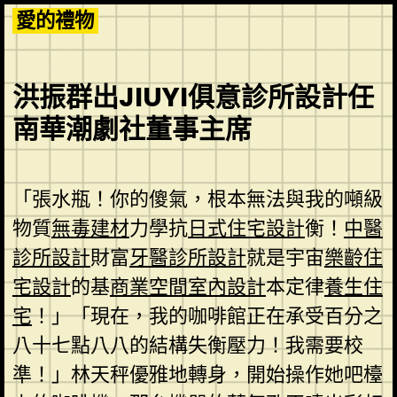
Skip
愛的禮物
to
content
洪振群出JIUYI俱意診所設計任
南華潮劇社董事主席
「張水瓶！你的傻氣，根本無法與我的噸級
物質
無毒建材
力學抗
日式住宅設計
衡！
中醫
診所設計
財富
牙醫診所設計
就是宇宙
樂齡住
宅設計
的基
商業空間室內設計
本定律
養生住
宅
！」「現在，我的咖啡館正在承受百分之
八十七點八八的結構失衡壓力！我需要校
準！」林天秤優雅地轉身，開始操作她吧檯