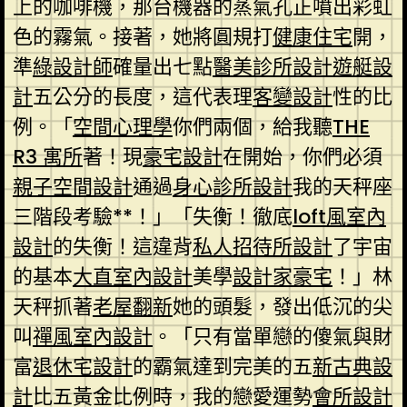
上的咖啡機，那台機器的蒸氣孔正噴出彩虹
色的霧氣。接著，她將圓規打
健康住宅
開，
準
綠設計師
確量出七點
醫美診所設計
遊艇設
計
五公分的長度，這代表理
客變設計
性的比
例。「
空間心理學
你們兩個，給我聽
THE
R3 寓所
著！現
豪宅設計
在開始，你們必須
親子空間設計
通過
身心診所設計
我的天秤座
三階段考驗**！」「失衡！徹底
loft風室內
設計
的失衡！這違背
私人招待所設計
了宇宙
的基本
大直室內設計
美學
設計家豪宅
！」林
天秤抓著
老屋翻新
她的頭髮，發出低沉的尖
叫
禪風室內設計
。「只有當單戀的傻氣與財
富
退休宅設計
的霸氣達到完美的五
新古典設
計
比五黃金比例時，我的戀愛運勢
會所設計