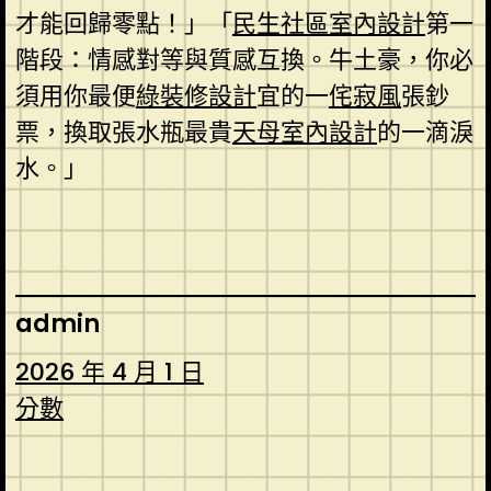
才能回歸零點！」「
民生社區室內設計
第一
階段：情感對等與質感互換。牛土豪，你必
須用你最便
綠裝修設計
宜的一
侘寂風
張鈔
票，換取張水瓶最貴
天母室內設計
的一滴淚
水。」
admin
2026 年 4 月 1 日
分數