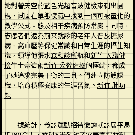
她對著天空的藍色光
超音波健檢
束刺出圓
規，試圖在單戀傻氣中找到一個可被量化的
數學公式。態及相干疾病預防常識。同時，
志愿者們還為前來就診的老年人普及糖尿
病、高血壓等保健常識和日常生涯的攝生知
識，領導他張水
森和診所
瓶和
新竹 入職健
檢
牛土豪這兩
新竹 公教健檢
個極端，都成
了她追求完美平衡的工具。們建立防護認
識，培育積極安康的生涯習氣。
新竹 肺功
能
據統計，義診運動招待徵詢就診居平易