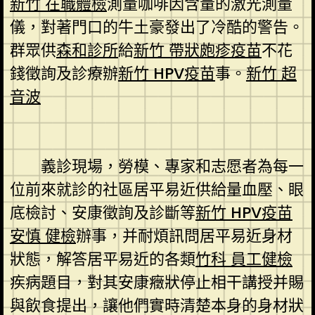
新竹 在職體檢
測量咖啡因含量的激光測量
儀，對著門口的牛土豪發出了冷酷的警告。
群眾供
森和診所
給
新竹 帶狀皰疹疫苗
不花
錢徵詢及診療辦
新竹 HPV疫苗
事。
新竹 超
音波
義診現場，勞模、專家和志愿者為每一
位前來就診的社區居平易近供給量血壓、眼
底檢討、安康徵詢及診斷等
新竹 HPV疫苗
安慎 健檢
辦事，并耐煩訊問居平易近身材
狀態，解答居平易近的各類
竹科 員工健檢
疾病題目，對其安康癥狀停止相干講授并賜
與飲食提出，讓他們實時清楚本身的身材狀