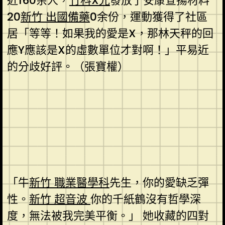
近160余人，
竹科X光
發放了安康宣揚材料
20
新竹 出國備藥
0余份，運動獲得了社區
居「等等！如果我的愛是X，那林天秤的回
應Y應該是X的虛數單位才對啊！」平易近
的分歧好評。（張寶權）
「牛
新竹 職業醫學科
先生，你的愛缺乏彈
性。
新竹 超音波
你的千紙鶴沒有哲學深
度，無法被我完美平衡。」 她收藏的四對