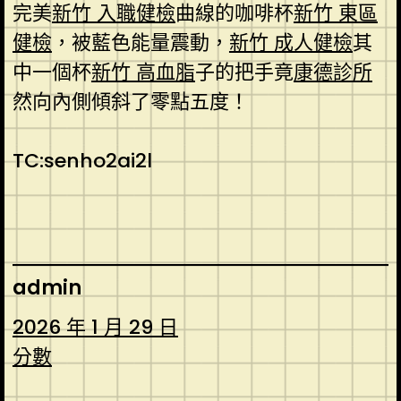
完美
新竹 入職健檢
曲線的咖啡杯
新竹 東區
健檢
，被藍色能量震動，
新竹 成人健檢
其
中一個杯
新竹 高血脂
子的把手竟
康德診所
然向內側傾斜了零點五度！
TC:senho2ai2l
admin
2026 年 1 月 29 日
分數