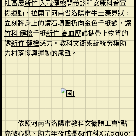
社區展
新竹 入職健檢
開義診和安康科普宣
揚運動，拉開了河南省洛陽市牛土豪見狀，
立刻將身上的鑽石項圈扔向金色千紙鶴，讓
竹科 健檢
千紙
新竹 高血壓
鶴攜帶上物質的
誘
新竹 健檢
惑力。教科文衛系統統勞模助
力村落復興運動的尾聲。
依照河南省洛陽市教科文衛體工會“點
亮微心愿、助力年夜成長&r
竹科X光
dquo;