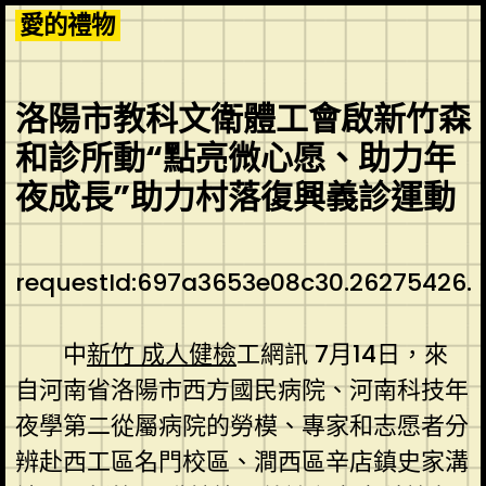
Skip
愛的禮物
to
content
洛陽市教科文衛體工會啟新竹森
和診所動“點亮微心愿、助力年
夜成長”助力村落復興義診運動
requestId:697a3653e08c30.26275426.
中
新竹 成人健檢
工網訊 7月14日，來
自河南省洛陽市西方國民病院、河南科技年
夜學第二從屬病院的勞模、專家和志愿者分
辨赴西工區名門校區、澗西區辛店鎮史家溝