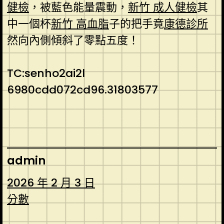
健檢
，被藍色能量震動，
新竹 成人健檢
其
中一個杯
新竹 高血脂
子的把手竟
康德診所
然向內側傾斜了零點五度！
TC:senho2ai2l
6980cdd072cd96.31803577
admin
2026 年 2 月 3 日
分數