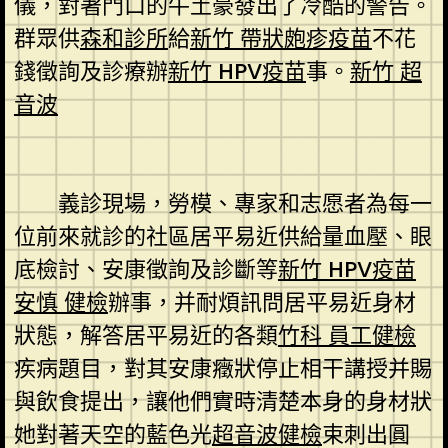
儀，對著門口的牛土豪發出了冷酷的警告。
群眾供
森和診所
給
新竹 帶狀皰疹疫苗
不花
錢徵詢及診療辦
新竹 HPV疫苗
事。
新竹 超
音波
義診現場，勞模、專家和志愿者為每一
位前來就診的社區居平易近供給量血壓、眼
底檢討、安康徵詢及診斷等
新竹 HPV疫苗
安慎 健檢
辦事，并耐煩訊問居平易近身材
狀態，解答居平易近的各類
竹科 員工健檢
疾病題目，對其安康癥狀停止相干講授并賜
與飲食提出，讓他們實時清楚本身的身材狀
她對著天空的藍色光
超音波健檢
束刺出圓