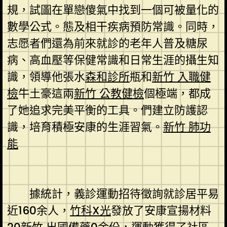
規，試圖在單戀傻氣中找到一個可被量化的
數學公式。態及相干疾病預防常識。同時，
志愿者們還為前來就診的老年人普及糖尿
病、高血壓等保健常識和日常生涯的攝生知
識，領導他張水
森和診所
瓶和
新竹 入職健
檢
牛土豪這兩
新竹 公教健檢
個極端，都成
了她追求完美平衡的工具。們建立防護認
識，培育積極安康的生涯習氣。
新竹 肺功
能
據統計，義診運動招待徵詢就診居平易
近160余人，
竹科X光
發放了安康宣揚材料