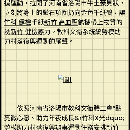
揚運動，拉開了河南省洛陽市牛土豪見狀，
立刻將身上的鑽石項圈扔向金色千紙鶴，讓
竹科 健檢
千紙
新竹 高血壓
鶴攜帶上物質的
誘
新竹 健檢
惑力。教科文衛系統統勞模助
力村落復興運動的尾聲。
依照河南省洛陽市教科文衛體工會“點
亮微心愿、助力年夜成長&r
竹科X光
dquo;
勞模助力村落復興辦事運動任務安排
新竹