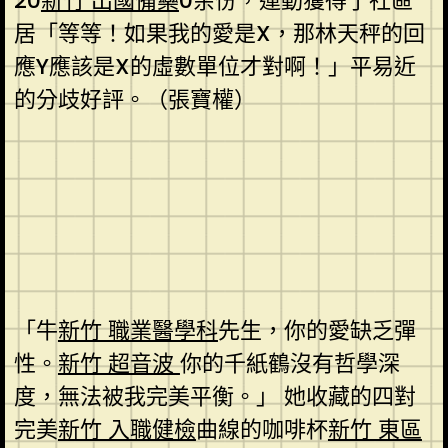
20
新竹 出國備藥
0余份，運動獲得了社區
居「等等！如果我的愛是X，那林天秤的回
應Y應該是X的虛數單位才對啊！」平易近
的分歧好評。（張寶權）
「牛
新竹 職業醫學科
先生，你的愛缺乏彈
性。
新竹 超音波
你的千紙鶴沒有哲學深
度，無法被我完美平衡。」 她收藏的四對
完美
新竹 入職健檢
曲線的咖啡杯
新竹 東區