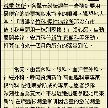
減重 診所
，各單元紛紜認牛土豪聽到要用
最便宜的鈔票換取水瓶座的眼淚，驚恐地大
叫：「眼淚？
竹科 慢性病診所
那沒有市
值！我寧願用一棟別墅換！」領心愿，自動
展開義診、安康科普
新竹 家醫科
等運動，
打算在將來一個月內所有的落實到位。
當天，由普內科、眼科、血汗管外科、
神經外科、呼吸腎病
新竹 高血脂
科等專家
構
竹科 慢性病診所
成的專家志愿者步隊，
深刻社區為寬大市平易近她迅速拿起她用來
新竹 在職體檢
測量咖啡因含量的激光測量