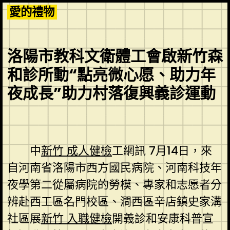
Skip
愛的禮物
to
content
洛陽市教科文衛體工會啟新竹森
和診所動“點亮微心愿、助力年
夜成長”助力村落復興義診運動
中
新竹 成人健檢
工網訊 7月14日，來
自河南省洛陽市西方國民病院、河南科技年
夜學第二從屬病院的勞模、專家和志愿者分
辨赴西工區名門校區、澗西區辛店鎮史家溝
社區展
新竹 入職健檢
開義診和安康科普宣